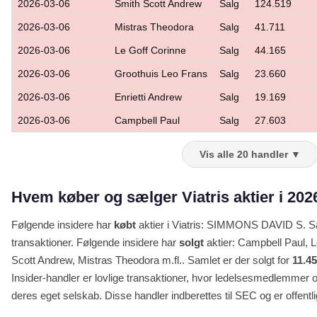
2026-03-06
Smith Scott Andrew
Salg
124.519
2026-03-06
Mistras Theodora
Salg
41.711
2026-03-06
Le Goff Corinne
Salg
44.165
2026-03-06
Groothuis Leo Frans
Salg
23.660
2026-03-06
Enrietti Andrew
Salg
19.169
2026-03-06
Campbell Paul
Salg
27.603
Vis alle 20 handler ▼
Hvem køber og sælger Viatris aktier i 202
Følgende insidere har
købt
aktier i Viatris: SIMMONS DAVID S. Sa
transaktioner. Følgende insidere har
solgt
aktier: Campbell Paul, 
Scott Andrew, Mistras Theodora m.fl.. Samlet er der solgt for
11.45
Insider-handler er lovlige transaktioner, hvor ledelsesmedlemmer o
deres eget selskab. Disse handler indberettes til SEC og er offentli