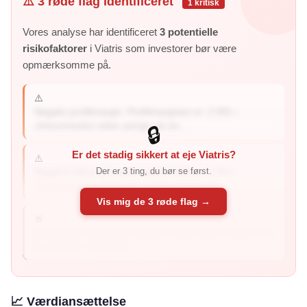
⚠️ 3 røde flag identificeret
1 kritisk
Vores analyse har identificeret
3 potentielle
risikofaktorer
i Viatris som investorer bør være
opmærksomme på.
⚠️
Negativ profitmargin: Profitmarginen er -2.8% –
virksomheden taber penge på sin...
🔒
Er det stadig sikkert at eje Viatris?
⚠️
Der er 3 ting, du bør se først.
Negativt afkast på egenkapital: ROE er -2.8% –
virksomheden genererer negativt afkast til...
Vis mig de 3 røde flag →
🚨
Faldende indtjening: Kvartalets indtjening er faldet 71%
år-over-år – virksomh...
📈 Værdiansættelse