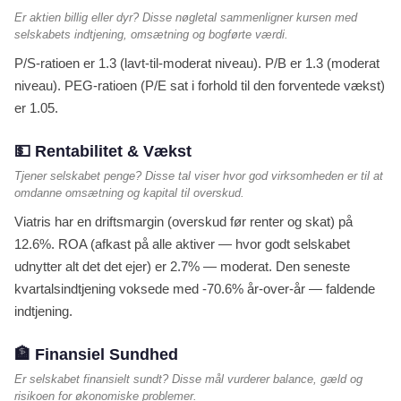
Er aktien billig eller dyr? Disse nøgletal sammenligner kursen med
selskabets indtjening, omsætning og bogførte værdi.
P/S-ratioen er 1.3 (lavt-til-moderat niveau). P/B er 1.3 (moderat
niveau). PEG-ratioen (P/E sat i forhold til den forventede vækst)
er 1.05.
💵 Rentabilitet & Vækst
Tjener selskabet penge? Disse tal viser hvor god virksomheden er til at
omdanne omsætning og kapital til overskud.
Viatris har en driftsmargin (overskud før renter og skat) på
12.6%. ROA (afkast på alle aktiver — hvor godt selskabet
udnytter alt det det ejer) er 2.7% — moderat. Den seneste
kvartalsindtjening voksede med -70.6% år-over-år — faldende
indtjening.
🏦 Finansiel Sundhed
Er selskabet finansielt sundt? Disse mål vurderer balance, gæld og
risikoen for økonomiske problemer.