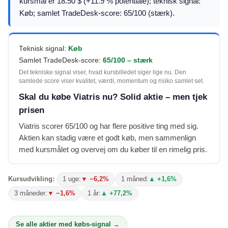
kursmål er 18.50 $ (+11.9 % potentiale); teknisk signal:
Køb; samlet TradeDesk-score: 65/100 (stærk).
Teknisk signal:
Køb
Samlet TradeDesk-score:
65/100 – stærk
Det tekniske signal viser, hvad kursbilledet siger lige nu. Den
samlede score viser kvalitet, værdi, momentum og risiko samlet set.
Skal du købe Viatris nu? Solid aktie – men tjek
prisen
Viatris scorer 65/100 og har flere positive ting med sig.
Aktien kan stadig være et godt køb, men sammenlign
med kursmålet og overvej om du køber til en rimelig pris.
Kursudvikling:
1 uge:
▼ −6,2%
1 måned:
▲ +1,6%
3 måneder:
▼ −1,6%
1 år:
▲ +77,2%
Se alle aktier med købs-signal →