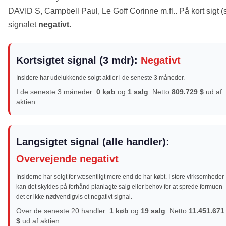
DAVID S, Campbell Paul, Le Goff Corinne m.fl.. På kort sigt (
signalet
negativt
.
Kortsigtet signal (3 mdr):
Negativt
Insidere har udelukkende solgt aktier i de seneste 3 måneder.
I de seneste 3 måneder:
0 køb
og
1 salg
. Netto
809.729 $
ud af
aktien.
Langsigtet signal (alle handler):
Overvejende negativt
Insiderne har solgt for væsentligt mere end de har købt. I store virksomheder
kan det skyldes på forhånd planlagte salg eller behov for at sprede formuen 
det er ikke nødvendigvis et negativt signal.
Over de seneste 20 handler:
1 køb
og
19 salg
. Netto
11.451.671
$
ud af aktien.