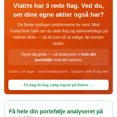
Viatris har 3 røde flag. Ved du,
om dine egne aktier også har?
De fleste opdager problemerne for sent. Med
TradeDesk Sølv ser du røde flag og advarselstegn på
enhver aktie — så du kan nå at sælge, før kursen
falder.
Opret dig gratis — så analyserer vi
hele din
portefølje
med det samme.
Gratis i 14 dage · Intet betalingskort · Stopper helt af sig selv
Få dag-til-dag sælg-signal på Viatris →
Få hele din portefølje analyseret på