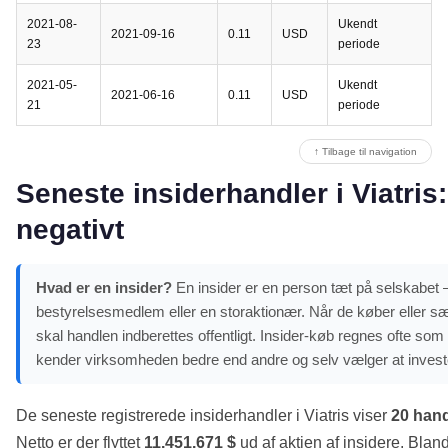
2021-08-
Ukendt
2021-09-16
0.11
USD
23
periode
2021-05-
Ukendt
2021-06-16
0.11
USD
21
periode
↑ Tilbage til navigation
Seneste insiderhandler i Viatris:
negativt
Hvad er en insider?
En insider er en person tæt på selskabet – 
bestyrelsesmedlem eller en storaktionær. Når de køber eller sæ
skal handlen indberettes offentligt. Insider-køb regnes ofte som e
kender virksomheden bedre end andre og selv vælger at inves
De seneste registrerede insiderhandler i Viatris viser
20 hand
Netto er der flyttet
11.451.671 $
ud af aktien af insidere. Bla