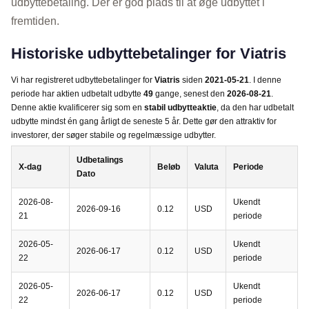
udbyttebetaling. Der er god plads til at øge udbyttet i
fremtiden.
Historiske udbyttebetalinger for Viatris
Vi har registreret udbyttebetalinger for
Viatris
siden
2021-05-21
. I denne
periode har aktien udbetalt udbytte
49
gange, senest den
2026-08-21
.
Denne aktie kvalificerer sig som en
stabil udbytteaktie
, da den har udbetalt
udbytte mindst én gang årligt de seneste 5 år. Dette gør den attraktiv for
investorer, der søger stabile og regelmæssige udbytter.
Udbetalings
X-dag
Beløb
Valuta
Periode
Dato
2026-08-
Ukendt
2026-09-16
0.12
USD
21
periode
2026-05-
Ukendt
2026-06-17
0.12
USD
22
periode
2026-05-
Ukendt
2026-06-17
0.12
USD
22
periode