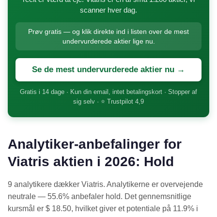
scanner hver dag.
Prøv gratis — og klik direkte ind i listen over de mest
undervurderede aktier lige nu.
Se de mest undervurderede aktier nu →
Gratis i 14 dage · Kun din email, intet betalingskort · Stopper af
sig selv · ⭐ Trustpilot 4,9
Analytiker-anbefalinger for
Viatris aktien i 2026: Hold
9 analytikere dækker Viatris. Analytikerne er overvejende
neutrale — 55.6% anbefaler hold. Det gennemsnitlige
kursmål er $ 18.50, hvilket giver et potentiale på 11.9% i