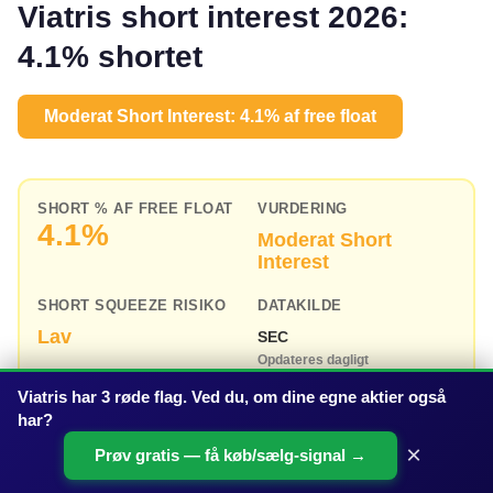
Viatris short interest 2026:
4.1% shortet
Moderat Short Interest: 4.1% af free float
SHORT % AF FREE FLOAT
VURDERING
4.1%
Moderat Short
Interest
SHORT SQUEEZE RISIKO
DATAKILDE
Lav
SEC
Opdateres dagligt
Viatris har 3 røde flag. Ved du, om dine egne aktier også
har?
Aktien har en moderat short interest. Mellem 2-5% af de frit
×
Prøv gratis — få køb/sælg-signal →
handlede aktier er udlånt og solgt af investorer, der satser
på kursfald – det er inden for normalområdet for de fleste