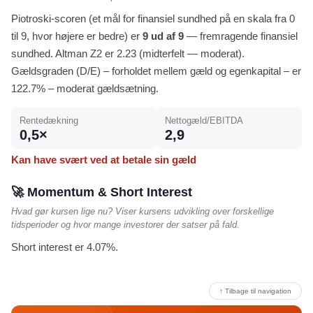
Piotroski-scoren (et mål for finansiel sundhed på en skala fra 0
til 9, hvor højere er bedre) er
9 ud af 9
— fremragende finansiel
sundhed. Altman Z2 er 2.23 (midterfelt — moderat).
Gældsgraden (D/E) – forholdet mellem gæld og egenkapital – er
122.7% – moderat gældsætning.
Rentedækning
Nettogæld/EBITDA
0,5×
2,9
Kan have svært ved at betale sin gæld
🚀 Momentum & Short Interest
Hvad gør kursen lige nu? Viser kursens udvikling over forskellige
tidsperioder og hvor mange investorer der satser på fald.
Short interest er 4.07%.
↑ Tilbage til navigation