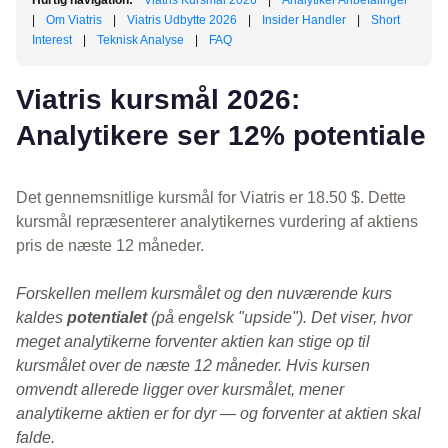
Hurtig navigation:
Viatris Kursmål 2026
|
Analytiker Anbefalinger
|
Om Viatris
|
Viatris Udbytte 2026
|
Insider Handler
|
Short
Interest
|
Teknisk Analyse
|
FAQ
Viatris kursmål 2026:
Analytikere ser 12% potentiale
Det gennemsnitlige kursmål for Viatris er 18.50 $. Dette
kursmål repræsenterer analytikernes vurdering af aktiens
pris de næste 12 måneder.
Forskellen mellem kursmålet og den nuværende kurs
kaldes
potentialet
(på engelsk "upside"). Det viser, hvor
meget analytikerne forventer aktien kan stige op til
kursmålet over de næste 12 måneder. Hvis kursen
omvendt allerede ligger over kursmålet, mener
analytikerne aktien er for dyr — og forventer at aktien skal
falde.