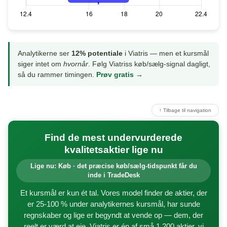
Analytikerne ser
12% potentiale
i Viatris — men et kursmål
siger intet om
hvornår
. Følg Viatriss køb/sælg-signal dagligt,
så du rammer timingen.
Prøv gratis →
↑ Tilbage til navigation
Find de mest undervurderede
kvalitetsaktier lige nu
Lige nu: Køb · det præcise køb/sælg-tidspunkt får du
inde i TradeDesk
Et kursmål er kun ét tal. Vores model finder de aktier, der
er 25-100 % under analytikernes kursmål, har sunde
regnskaber og lige er begyndt at vende op — dem, der
reelt er værd at eje. Viatris er én af små 1.200 aktier, vi