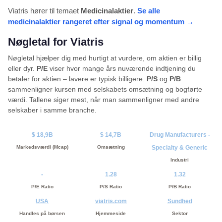
Viatris hører til temaet
Medicinalaktier
.
Se alle
medicinalaktier rangeret efter signal og momentum →
Nøgletal for Viatris
Nøgletal hjælper dig med hurtigt at vurdere, om aktien er billig
eller dyr.
P/E
viser hvor mange års nuværende indtjening du
betaler for aktien – lavere er typisk billigere.
P/S
og
P/B
sammenligner kursen med selskabets omsætning og bogførte
værdi. Tallene siger mest, når man sammenligner med andre
selskaber i samme branche.
$ 18,9B
$ 14,7B
Drug Manufacturers -
Markedsværdi (Mcap)
Omsætning
Specialty & Generic
Industri
-
1.28
1.32
P/E Ratio
P/S Ratio
P/B Ratio
USA
viatris.com
Sundhed
Handles på børsen
Hjemmeside
Sektor