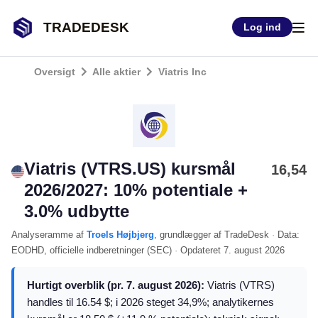
TRADEDESK
Log ind
Oversigt
Alle aktier
Viatris Inc
Viatris (VTRS.US) kursmål
16,54
2026/2027: 10% potentiale +
3.0% udbytte
Analyseramme
af
Troels Højbjerg
, grundlægger af TradeDesk
·
Data:
EODHD
, officielle indberetninger (
SEC
)
·
Opdateret
7. august 2026
Hurtigt overblik (pr. 7. august 2026):
Viatris (VTRS)
handles til 16.54 $; i 2026 steget 34,9%; analytikernes