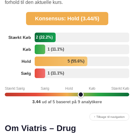
forhold til den aktuelle kurs.
Konsensus: Hold (3.44/5)
Stærkt Køb
2 (22.2%)
Køb
1 (11.1%)
Hold
5 (55.6%)
Sælg
1 (11.1%)
Stærkt Sælg
Sælg
Hold
Køb
Stærkt Køb
3.44
ud af 5 baseret på 9 analytikere
↑ Tilbage til navigation
Om Viatris – Drug