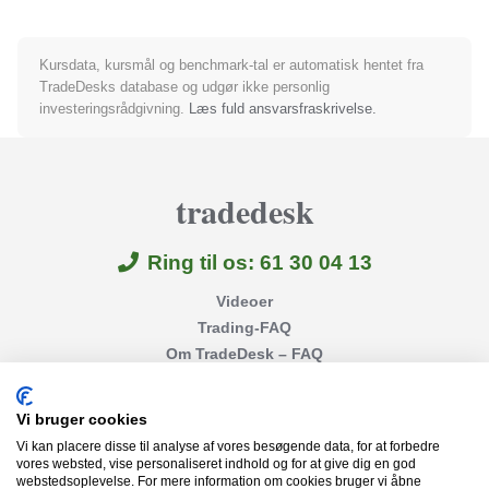
Kursdata, kursmål og benchmark-tal er automatisk hentet fra
TradeDesks database og udgør ikke personlig
investeringsrådgivning.
Læs fuld ansvarsfraskrivelse.
tradedesk
Ring til os: 61 30 04 13
Videoer
Trading-FAQ
Om TradeDesk – FAQ
Gode links
Kontakt
Vi bruger cookies
Betingelser
Vi kan placere disse til analyse af vores besøgende data, for at forbedre
Privatlivspolitik
vores websted, vise personaliseret indhold og for at give dig en god
webstedsoplevelse. For mere information om cookies bruger vi åbne
Disclaimer