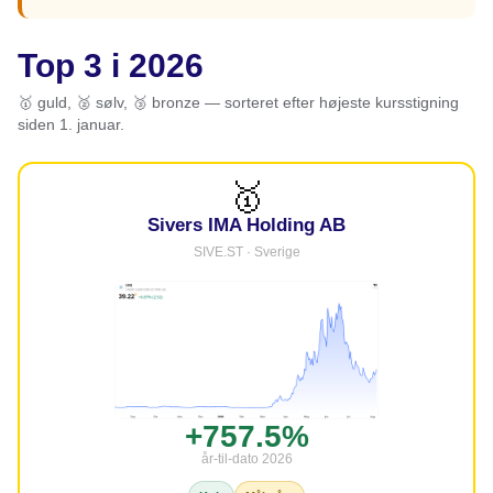
Top 3 i 2026
🥇 guld, 🥈 sølv, 🥉 bronze — sorteret efter højeste kursstigning
siden 1. januar.
🥇
Sivers IMA Holding AB
SIVE.ST · Sverige
+757.5%
år-til-dato 2026