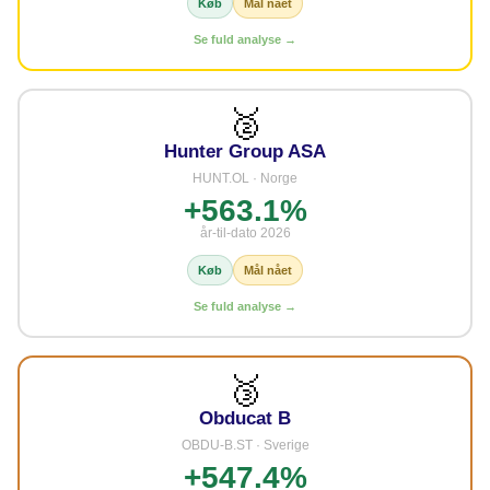
Køb
Mål nået
Se fuld analyse →
🥈
Hunter Group ASA
HUNT.OL · Norge
+563.1%
år-til-dato 2026
Køb
Mål nået
Se fuld analyse →
🥉
Obducat B
OBDU-B.ST · Sverige
+547.4%