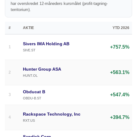
har overskredet 12-måneders kursmålet (profit-tagning-
territorium).
#
AKTIE
YTD 2026
Sivers IMA Holding AB
+757.5%
1
SIVE.ST
Hunter Group ASA
+563.1%
2
HUNT.OL
Obducat B
+547.4%
3
OBDU-B.ST
Rackspace Technology, Inc
+394.7%
4
RXT.US
Sandisk Corp