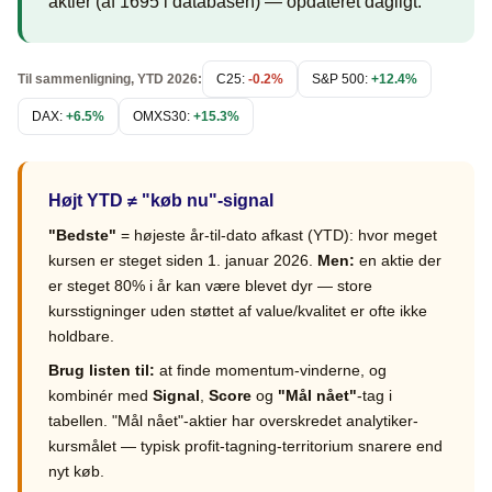
aktier (af 1695 i databasen) — opdateret dagligt.
Til sammenligning, YTD 2026:
C25:
-0.2%
S&P 500:
+12.4%
DAX:
+6.5%
OMXS30:
+15.3%
Højt YTD ≠ "køb nu"-signal
"Bedste"
= højeste år-til-dato afkast (YTD): hvor meget
kursen er steget siden 1. januar 2026.
Men:
en aktie der
er steget 80% i år kan være blevet dyr — store
kursstigninger uden støttet af value/kvalitet er ofte ikke
holdbare.
Brug listen til:
at finde momentum-vinderne, og
kombinér med
Signal
,
Score
og
"Mål nået"
-tag i
tabellen. "Mål nået"-aktier har overskredet analytiker-
kursmålet — typisk profit-tagning-territorium snarere end
nyt køb.