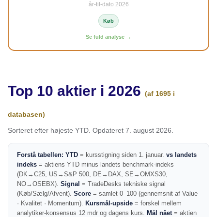
år-til-dato 2026
Køb
Se fuld analyse →
Top 10 aktier i 2026
(af 1695 i
databasen)
Sorteret efter højeste YTD. Opdateret 7. august 2026.
Forstå tabellen:
YTD
= kursstigning siden 1. januar.
vs landets
indeks
= aktiens YTD minus landets benchmark-indeks
(DK→C25, US→S&P 500, DE→DAX, SE→OMXS30,
NO→OSEBX).
Signal
= TradeDesks tekniske signal
(Køb/Sælg/Afvent).
Score
= samlet 0–100 (gennemsnit af Value
· Kvalitet · Momentum).
Kursmål-upside
= forskel mellem
analytiker-konsensus 12 mdr og dagens kurs.
Mål nået
= aktien