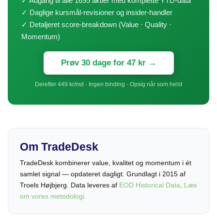
✓ Adgang til alle 1695 aktier med komplette YTD-data
✓ Daglige kursmål-revisioner og insider-handler
✓ Detaljeret score-breakdown (Value · Quality ·
Momentum)
Prøv 30 dage for 47 kr →
Derefter 449 kr/md · Ingen binding · Opsig når som helst
Om TradeDesk
TradeDesk kombinerer value, kvalitet og momentum i ét
samlet signal — opdateret dagligt. Grundlagt i 2015 af
Troels Højbjerg. Data leveres af
EOD Historical Data
.
Læs
om vores metodologi.