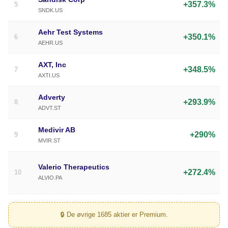
+357.3%
5
SNDK.US
Aehr Test Systems
+350.1%
6
AEHR.US
AXT, Inc
+348.5%
7
AXTI.US
Adverty
+293.9%
8
ADVT.ST
Medivir AB
+290%
9
MVIR.ST
Valerio Therapeutics
+272.4%
10
ALVIO.PA
🔒 De øvrige 1685 aktier er Premium.