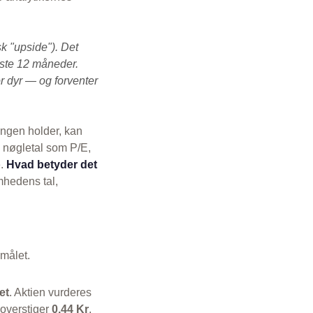
k "upside"). Det
æste 12 måneder.
r dyr — og forventer
ingen holder, kan
s nøgletal som P/E,
e.
Hvad betyder det
mhedens tal,
smålet.
et
. Aktien vurderes
 overstiger
0,44 Kr
.