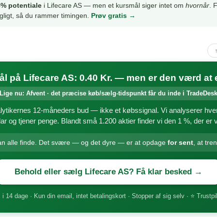
% potentiale
i Lifecare AS — men et kursmål siger intet om
hvornår
. 
gligt, så du rammer timingen.
Prøv gratis →
l på Lifecare AS: 0.40 Kr. — men er den værd at 
Lige nu: Afvent · det præcise køb/sælg-tidspunkt får du inde i TradeDes
lytikernes 12-måneders bud — ikke et købssignal. Vi analyserer hve
ar og tjener penge. Blandt små 1.200 aktier finder vi den 1 %, der er v
an alle finde. Det svære — og det dyre — er at opdage
for sent
, at tre
Behold eller sælg Lifecare AS? Få klar besked →
 i 14 dage · Kun din email, intet betalingskort · Stopper af sig selv · ⭐ Trustpi