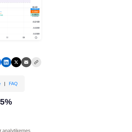
e
|
FAQ
25%
r analytikernes