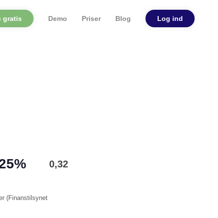
 gratis
Demo
Priser
Blog
Log ind
 25%
0,32
er (
Finanstilsynet