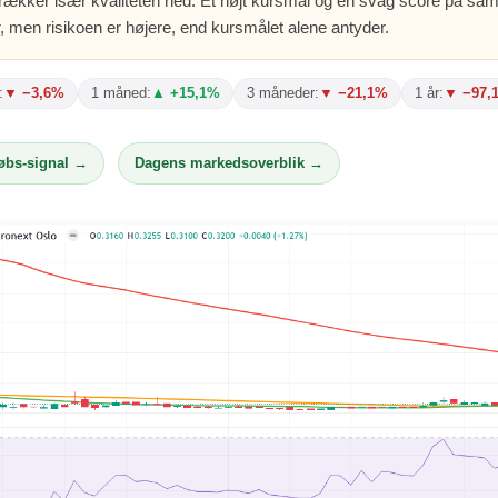
 trækker især kvaliteten ned. Et højt kursmål og en svag score på sam
, men risikoen er højere, end kursmålet alene antyder.
:
▼ −3,6%
1 måned:
▲ +15,1%
3 måneder:
▼ −21,1%
1 år:
▼ −97,
købs-signal →
Dagens markedsoverblik →