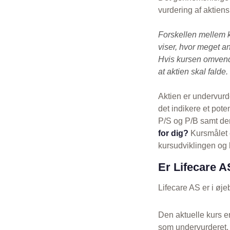
vurdering af aktien
Forskellen mellem 
viser, hvor meget an
Hvis kursen omvendt
at aktien skal falde.
Aktien er undervurd
det indikere et pot
P/S og P/B samt den
for dig?
Kursmålet e
kursudviklingen og h
Er Lifecare A
Lifecare AS er i øje
Den aktuelle kurs e
som undervurderet,