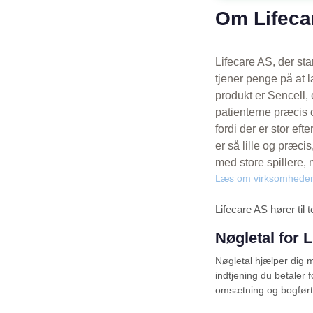
Om Lifeca
Lifecare AS, der st
tjener penge på at 
produkt er Sencell,
patienterne præcis 
fordi der er stor ef
er så lille og præci
med store spillere,
Læs om virksomhede
Lifecare AS hører til
Nøgletal for 
Nøgletal hjælper dig me
indtjening du betaler f
omsætning og bogført