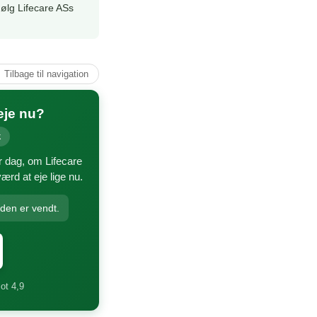
Følg Lifecare ASs
↑ Tilbage til navigation
eje nu?
k
r dag, om Lifecare
ærd at eje lige nu.
nden er vendt.
lot 4,9