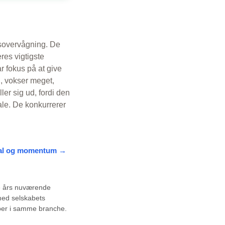
dsovervågning. De
res vigtigste
r fokus på at give
i, vokser meget,
ler sig ud, fordi den
ale. De konkurrerer
ignal og momentum →
e års nuværende
ed selskabets
ber i samme branche.