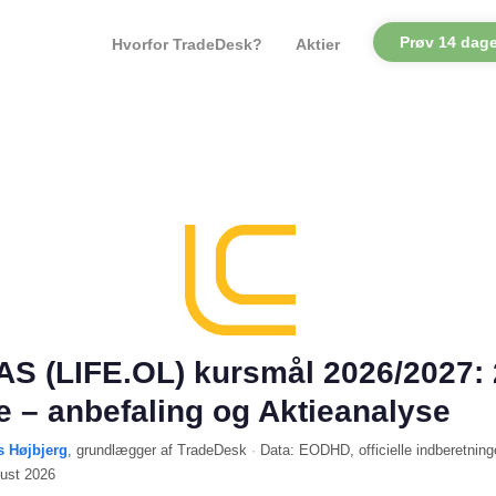
Prøv 14 dage
Hvorfor TradeDesk?
Aktier
 AS (LIFE.OL) kursmål 2026/2027:
le – anbefaling og Aktieanalyse
s Højbjerg
, grundlægger af TradeDesk
·
Data:
EODHD
, officielle indberetning
gust 2026