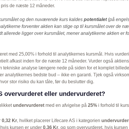
s pris de næste 12 måneder.
kursmålet og den nuværende kurs kaldes
potentialet
(på engels
alytikerne forventer aktien kan stige op til kursmålet over de n
 allerede ligger over kursmålet, mener analytikerne aktien er fo
eret med 25,00% i forhold til analytikernes kursmål. Hvis vurder
entielt afkast inden for de næste 12 måneder. Vurder også aktien
 tekniske analyse længere nede på siden for et komplet billed
r analytikernes bedste bud – ikke en garanti. Tjek også virkso
vor stor risiko du kan tåle, før du beslutter dig.
S overvurderet eller undervurderet?
blikket
undervurderet
med en afvigelse på
25%
i forhold til kur
r
0,32 Kr
, hvilket placerer Lifecare AS i kategorien
undervurder
 hvis kursen er under
0,36 Kr
, og som overvurderet, hvis kursen