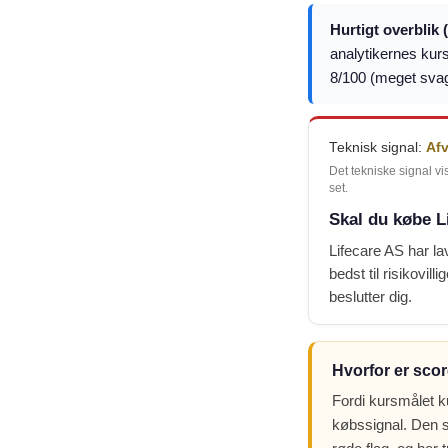
Hurtigt overblik 
analytikernes kurs
8/100 (meget svag
Teknisk signal:
Af
Det tekniske signal vi
set.
Skal du købe L
Lifecare AS har la
bedst til risikovil
beslutter dig.
Hvorfor er scor
Fordi kursmålet k
købssignal. Den s