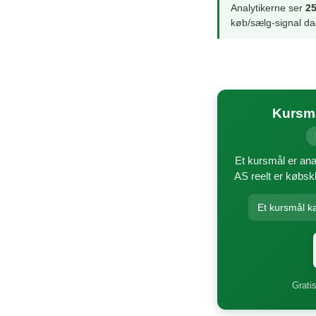
Analytikerne ser
25
køb/sælg-signal da
Kursmå
Et kursmål er ana
AS reelt er købskl
Et kursmål k
Gratis