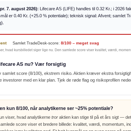
(pr. 7. august 2026):
Lifecare AS (LIFE) handles til 0.32 Kr.; i 2026 fa
mål er 0.40 Kr. (+25.0 % potentiale); teknisk signal: Afvent; samlet 
).
vent
Samlet TradeDesk-score:
8/100 – meget svag
ser, hvad kursbilledet siger lige nu. Den samlede score viser kvalitet, værdi, mome
ifecare AS nu? Vær forsigtig
v samlet score (8/100), ekstrem risiko. Aktien kræver ekstra forsigti
lige investorer med en klar plan. Tjek de røde flag og risikoprofilen nede
en kun 8/100, når analytikerne ser ~25% potentiale?
un viser, hvad analytikerne
tror
aktien kan stige til på et års sigt — det
amlede score viser et bredere billede: kvalitet, værdi, momentum, indt