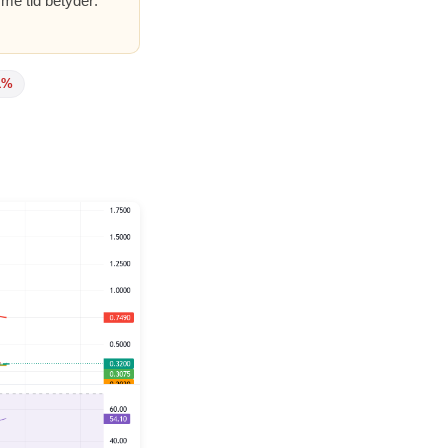
me tid betyder:
1%