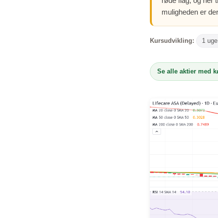
røde flag, og her
muligheden er der
Kursudvikling:
1 uge
Se alle aktier med 