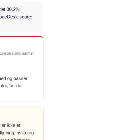
ldet 90,2%;
TradeDesk-score:
ntum og risiko samlet
ghed og passer
nfor, før du
 er ikke et
jening, risiko og