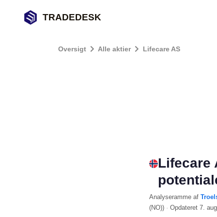
TRADEDESK
Oversigt
Alle aktier
Lifecare AS
Lifecare
potentia
Analyseramme
af
Troel
(NO)
)
·
Opdateret
7. au