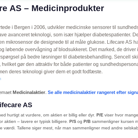
re AS – Medicinprodukter
artede i Bergen i 2006, udvikler medicinske sensorer til sundhe
lave avanceret teknologi, som især hjælper diabetespatienter. De
 en mikrosensor de designede til at måle glukose. Lifecare AS ha
og løbende overvågning af blodsukkeret. Det marked, de driver 
terspørgsel på bedre løsninger til diabetesbehandling. Sencell skil
s, hvilket gør den attraktiv for både patienter og sundhedsperson
 men deres teknologi giver dem et godt fodfæste.
n
 temaet
Medicinalaktier
.
Se alle medicinalaktier rangeret efter s
Lifecare AS
d hurtigt at vurdere, om aktien er billig eller dyr.
P/E
viser hvor mang
or aktien – lavere er typisk billigere.
P/S
og
P/B
sammenligner kursen m
e værdi. Tallene siger mest, når man sammenligner med andre selska