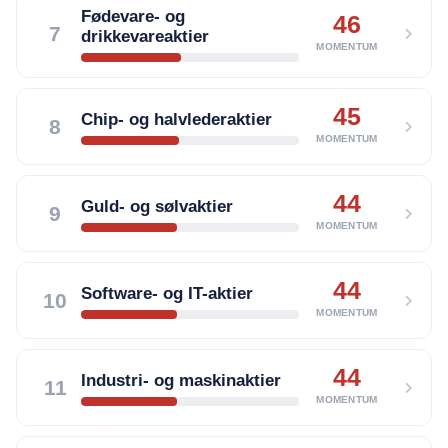
Fødevare- og
46
7
drikkevareaktier
MOMENTUM
45
Chip- og halvlederaktier
8
MOMENTUM
44
Guld- og sølvaktier
9
MOMENTUM
44
Software- og IT-aktier
10
MOMENTUM
44
Industri- og maskinaktier
11
MOMENTUM