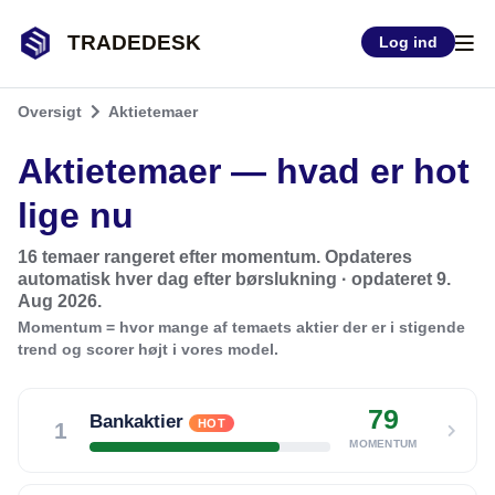
TRADEDESK
Log ind
Oversigt
Aktietemaer
Aktietemaer — hvad er hot
lige nu
16 temaer rangeret efter momentum. Opdateres
automatisk hver dag efter børslukning ·
opdateret 9.
Aug 2026
.
Momentum = hvor mange af temaets aktier der er i stigende
trend og scorer højt i vores model.
79
Bankaktier
HOT
1
MOMENTUM