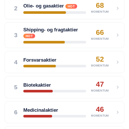
68
Olie- og gasaktier
HOT
2
MOMENTUM
Shipping- og fragtaktier
66
3
HOT
MOMENTUM
52
Forsvarsaktier
4
MOMENTUM
47
Biotekaktier
5
MOMENTUM
46
Medicinalaktier
6
MOMENTUM