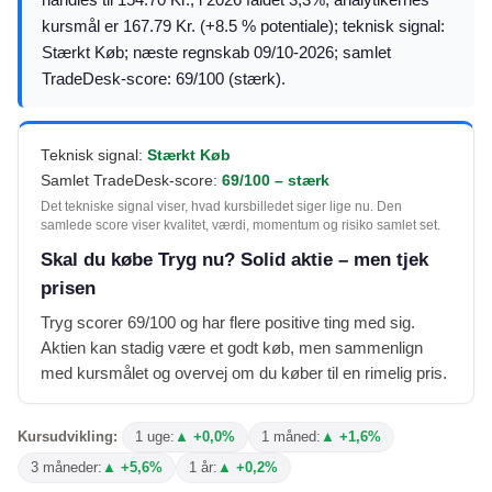
kursmål er 167.79 Kr. (+8.5 % potentiale); teknisk signal:
Stærkt Køb; næste regnskab 09/10-2026; samlet
TradeDesk-score: 69/100 (stærk).
Teknisk signal:
Stærkt Køb
Samlet TradeDesk-score:
69/100 – stærk
Det tekniske signal viser, hvad kursbilledet siger lige nu. Den
samlede score viser kvalitet, værdi, momentum og risiko samlet set.
Skal du købe Tryg nu? Solid aktie – men tjek
prisen
Tryg scorer 69/100 og har flere positive ting med sig.
Aktien kan stadig være et godt køb, men sammenlign
med kursmålet og overvej om du køber til en rimelig pris.
Kursudvikling:
1 uge:
▲ +0,0%
1 måned:
▲ +1,6%
3 måneder:
▲ +5,6%
1 år:
▲ +0,2%