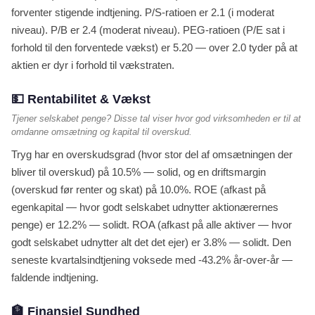
forventer stigende indtjening. P/S-ratioen er 2.1 (i moderat
niveau). P/B er 2.4 (moderat niveau). PEG-ratioen (P/E sat i
forhold til den forventede vækst) er 5.20 — over 2.0 tyder på at
aktien er dyr i forhold til vækstraten.
💵 Rentabilitet & Vækst
Tjener selskabet penge? Disse tal viser hvor god virksomheden er til at
omdanne omsætning og kapital til overskud.
Tryg har en overskudsgrad (hvor stor del af omsætningen der
bliver til overskud) på 10.5% — solid, og en driftsmargin
(overskud før renter og skat) på 10.0%. ROE (afkast på
egenkapital — hvor godt selskabet udnytter aktionærernes
penge) er 12.2% — solidt. ROA (afkast på alle aktiver — hvor
godt selskabet udnytter alt det det ejer) er 3.8% — solidt. Den
seneste kvartalsindtjening voksede med -43.2% år-over-år —
faldende indtjening.
🏦 Finansiel Sundhed