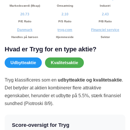
Markedsværdi (Mcap)
Omsætning
Industri
20.73
2.10
2.43
P/E Ratio
P/S Ratio
P/B Ratio
Danmark
tryg.com
Financiel service
Handles på børsen
Hjemmeside
Sektor
Hvad er Tryg for en type aktie?
Udbytteaktie
Kvalitetsaktie
Tryg klassificeres som en
udbytteaktie og kvalitetsaktie
.
Det betyder at aktien kombinerer flere attraktive
egenskaber, herunder et udbytte på 5.5%, stærk finansiel
sundhed (Piotroski 8/9).
Score-oversigt for Tryg