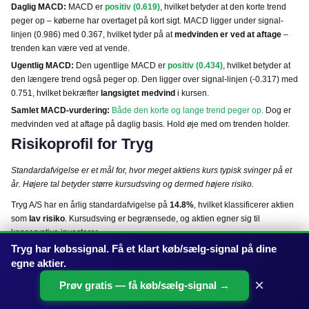
Daglig MACD:
MACD er
positiv (0.619)
, hvilket betyder at den korte trend
peger op – køberne har overtaget på kort sigt. MACD ligger under signal-
linjen (0.986) med 0.367, hvilket tyder på at
medvinden er ved at aftage
–
trenden kan være ved at vende.
Ugentlig MACD:
Den ugentlige MACD er
positiv (0.434)
, hvilket betyder at
den længere trend også peger op. Den ligger over signal-linjen (-0.317) med
0.751, hvilket bekræfter
langsigtet medvind
i kursen.
Samlet MACD-vurdering:
Både den korte og lange trend peger op.
Dog er
medvinden ved at aftage på daglig basis. Hold øje med om trenden holder.
Risikoprofil for Tryg
Standardafvigelse er et mål for, hvor meget aktiens kurs typisk svinger på et
år. Højere tal betyder større kursudsving og dermed højere risiko.
Tryg A/S har en årlig standardafvigelse på
14.8%
, hvilket klassificerer aktien
som
lav risiko
. Kursudsving er begrænsede, og aktien egner sig til
konservative investorer.
Tryg har købssignal. Få et klart køb/sælg-signal på dine
Samlet teknisk konklusion for Tryg
egne aktier.
×
Prøv gratis — få køb/sælg-signal →
Overordnet trend:
Stigende.
Kursen ligger over sit 50-dages
gennemsnit og sit 200-dages gennemsnit – det bekræfter en positiv