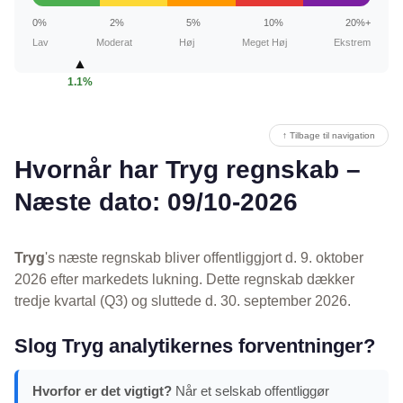
0%
2%
5%
10%
20%+
Lav
Moderat
Høj
Meget Høj
Ekstrem
▲
1.1%
↑ Tilbage til navigation
Hvornår har Tryg regnskab –
Næste dato: 09/10-2026
Tryg
's næste regnskab bliver offentliggjort d. 9. oktober
2026 efter markedets lukning. Dette regnskab dækker
tredje kvartal (Q3) og sluttede d. 30. september 2026.
Slog Tryg analytikernes forventninger?
Hvorfor er det vigtigt?
Når et selskab offentliggør