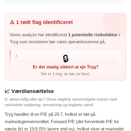
⚠️ 1 rødt flag identificeret
Vores analyse har identificeret
1 potentielle risikofaktor
i
Tryg som investorer bør være opmærksomme på.
⚠️
🔒
Faldende indtjening: Kvartalets indtjening er faldet 43%
Er det stadig sikkert at eje Tryg?
år-over-år – virksomh...
Der er 1 ting, du bør se først.
Vis mig de 1 røde flag →
📈 Værdiansættelse
Er aktien billig eller dyr? Disse nøgletal sammenligner kursen med
selskabets indtjening, omsætning og bogførte værdi.
Tryg handles til en P/E på 20.7, hvilket er tæt på
markedsgennemsnittet. Forward P/E (det forventede P/E for
næste år) er 19.8 (5% lavere end nu), hvilket viser at markedet