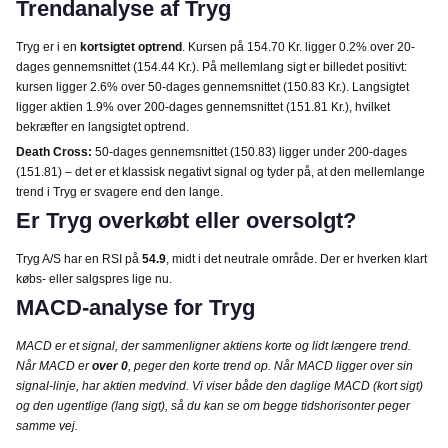
Trendanalyse af Tryg
Tryg er i en
kortsigtet optrend
. Kursen på 154.70 Kr. ligger 0.2% over 20-
dages gennemsnittet (154.44 Kr.). På mellemlang sigt er billedet positivt:
kursen ligger 2.6% over 50-dages gennemsnittet (150.83 Kr.). Langsigtet
ligger aktien 1.9% over 200-dages gennemsnittet (151.81 Kr.), hvilket
bekræfter en langsigtet optrend.
Death Cross:
50-dages gennemsnittet (150.83) ligger under 200-dages
(151.81) – det er et klassisk negativt signal og tyder på, at den mellemlange
trend i Tryg er svagere end den lange.
Er Tryg overkøbt eller oversolgt?
Tryg A/S har en RSI på
54.9
, midt i det neutrale område. Der er hverken klart
købs- eller salgspres lige nu.
MACD-analyse for Tryg
MACD er et signal, der sammenligner aktiens korte og lidt længere trend.
Når MACD er
over 0
, peger den korte trend op. Når MACD ligger over sin
signal-linje, har aktien medvind. Vi viser både den daglige MACD (kort sigt)
og den ugentlige (lang sigt), så du kan se om begge tidshorisonter peger
samme vej.