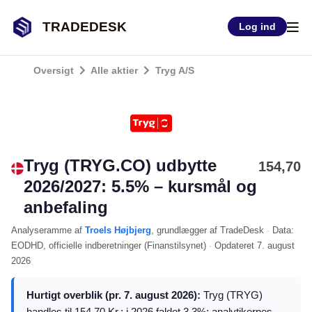
TRADEDESK
Log ind
Oversigt
Alle aktier
Tryg A/S
Tryg (TRYG.CO) udbytte
154,70
2026/2027: 5.5% – kursmål og
anbefaling
Analyseramme
af
Troels Højbjerg
, grundlægger af TradeDesk
·
Data:
EODHD
, officielle indberetninger (
Finanstilsynet
)
·
Opdateret
7. august
2026
Hurtigt overblik (pr. 7. august 2026):
Tryg (TRYG)
handles til 154.70 Kr.; i 2026 faldet 3,3%; analytikernes