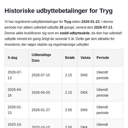
Historiske udbyttebetalinger for Tryg
Vi har registreret udbyttebetalinger for
Tryg
siden
2020-01-23
. I denne
periode har aktien udbetalt udbytte
26
gange, senest den
2026-07-13
.
Denne aktie kvalificerer sig som en
stabil udbytteaktie
, da den har udbetalt
udbytte mindst én gang årligt de seneste 5 år. Dette gør den attraktiv for
investorer, der søger stabile og regelmæssige udbytter.
Udbetalings
X-dag
Beløb
Valuta
Periode
Dato
2026-07-
Ukendt
2026-07-15
2.15
DKK
13
periode
2026-04-
Ukendt
2026-04-20
2.15
DKK
16
periode
2026-01-
Ukendt
2026-01-27
2.05
DKK
23
periode
2025-10-
Ukendt
2025-10-15
2.05
DKK