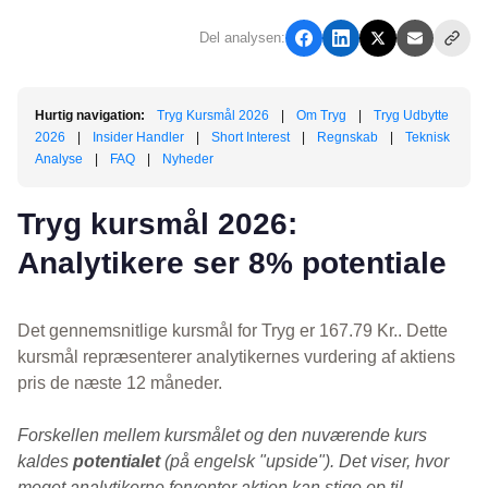
Del analysen:
Hurtig navigation:
Tryg Kursmål 2026
|
Om Tryg
|
Tryg Udbytte
2026
|
Insider Handler
|
Short Interest
|
Regnskab
|
Teknisk
Analyse
|
FAQ
|
Nyheder
Tryg kursmål 2026:
Analytikere ser 8% potentiale
Det gennemsnitlige kursmål for Tryg er 167.79 Kr.. Dette
kursmål repræsenterer analytikernes vurdering af aktiens
pris de næste 12 måneder.
Forskellen mellem kursmålet og den nuværende kurs
kaldes
potentialet
(på engelsk "upside"). Det viser, hvor
meget analytikerne forventer aktien kan stige op til