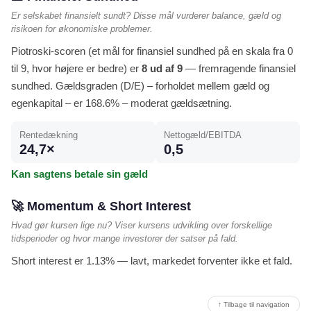
Er selskabet finansielt sundt? Disse mål vurderer balance, gæld og
risikoen for økonomiske problemer.
Piotroski-scoren (et mål for finansiel sundhed på en skala fra 0
til 9, hvor højere er bedre) er
8 ud af 9
— fremragende finansiel
sundhed. Gældsgraden (D/E) – forholdet mellem gæld og
egenkapital – er 168.6% – moderat gældsætning.
Rentedækning
Nettogæld/EBITDA
24,7×
0,5
Kan sagtens betale sin gæld
🚀 Momentum & Short Interest
Hvad gør kursen lige nu? Viser kursens udvikling over forskellige
tidsperioder og hvor mange investorer der satser på fald.
Short interest er 1.13% — lavt, markedet forventer ikke et fald.
↑ Tilbage til navigation