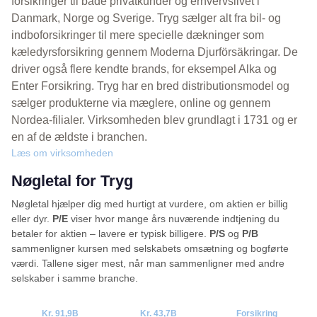
forsikringer til både privatkunder og erhvervslivet i
Danmark, Norge og Sverige. Tryg sælger alt fra bil- og
indboforsikringer til mere specielle dækninger som
kæledyrsforsikring gennem Moderna Djurförsäkringar. De
driver også flere kendte brands, for eksempel Alka og
Enter Forsikring. Tryg har en bred distributionsmodel og
sælger produkterne via mæglere, online og gennem
Nordea-filialer. Virksomheden blev grundlagt i 1731 og er
en af de ældste i branchen.
Læs om virksomheden
Nøgletal for Tryg
Nøgletal hjælper dig med hurtigt at vurdere, om aktien er billig
eller dyr.
P/E
viser hvor mange års nuværende indtjening du
betaler for aktien – lavere er typisk billigere.
P/S
og
P/B
sammenligner kursen med selskabets omsætning og bogførte
værdi. Tallene siger mest, når man sammenligner med andre
selskaber i samme branche.
Kr. 91,9B
Kr. 43,7B
Forsikring