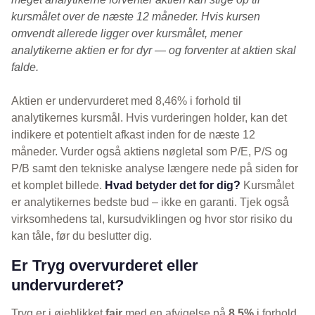
kursmålet over de næste 12 måneder. Hvis kursen
omvendt allerede ligger over kursmålet, mener
analytikerne aktien er for dyr — og forventer at aktien skal
falde.
Aktien er undervurderet med 8,46% i forhold til
analytikernes kursmål. Hvis vurderingen holder, kan det
indikere et potentielt afkast inden for de næste 12
måneder. Vurder også aktiens nøgletal som P/E, P/S og
P/B samt den tekniske analyse længere nede på siden for
et komplet billede.
Hvad betyder det for dig?
Kursmålet
er analytikernes bedste bud – ikke en garanti. Tjek også
virksomhedens tal, kursudviklingen og hvor stor risiko du
kan tåle, før du beslutter dig.
Er Tryg overvurderet eller
undervurderet?
Tryg er i øjeblikket
fair
med en afvigelse på
8.5%
i forhold