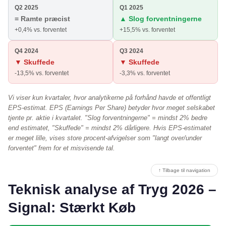
Q2 2025
Q1 2025
= Ramte præcist
▲ Slog forventningerne
+0,4% vs. forventet
+15,5% vs. forventet
Q4 2024
Q3 2024
▼ Skuffede
▼ Skuffede
-13,5% vs. forventet
-3,3% vs. forventet
Vi viser kun kvartaler, hvor analytikerne på forhånd havde et offentligt
EPS-estimat. EPS (Earnings Per Share) betyder hvor meget selskabet
tjente pr. aktie i kvartalet. "Slog forventningerne" = mindst 2% bedre
end estimatet, "Skuffede" = mindst 2% dårligere. Hvis EPS-estimatet
er meget lille, vises store procent-afvigelser som "langt over/under
forventet" frem for et misvisende tal.
↑ Tilbage til navigation
Teknisk analyse af Tryg 2026 –
Signal: Stærkt Køb