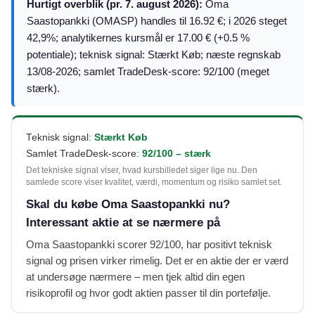
Hurtigt overblik (pr. 7. august 2026):
Oma
Saastopankki (OMASP) handles til 16.92 €; i 2026 steget
42,9%; analytikernes kursmål er 17.00 € (+0.5 %
potentiale); teknisk signal: Stærkt Køb; næste regnskab
13/08-2026; samlet TradeDesk-score: 92/100 (meget
stærk).
Teknisk signal:
Stærkt Køb
Samlet TradeDesk-score:
92/100 – stærk
Det tekniske signal viser, hvad kursbilledet siger lige nu. Den
samlede score viser kvalitet, værdi, momentum og risiko samlet set.
Skal du købe Oma Saastopankki nu?
Interessant aktie at se nærmere på
Oma Saastopankki scorer 92/100, har positivt teknisk
signal og prisen virker rimelig. Det er en aktie der er værd
at undersøge nærmere – men tjek altid din egen
risikoprofil og hvor godt aktien passer til din portefølje.