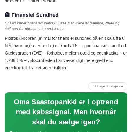
år-over-år — stærk vækst.
🏦 Finansiel Sundhed
Er selskabet finansielt sundt? Disse mål vurderer balance, gæld og
risikoen for økonomiske problemer.
Piotroski-scoren (et mål for finansiel sundhed på en skala fra 0
til 9, hvor højere er bedre) er
7 ud af 9
— god finansiel sundhed.
Gældsgraden (D/E) – forholdet mellem gæld og egenkapital – er
1,238.1% – virksomheden har væsentligt mere gæld end
egenkapital, hvilket øger risikoen.
↑ Tilbage til navigation
Oma Saastopankki er i optrend
med købssignal. Men hvornår
skal du sælge igen?