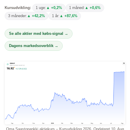
Kursudvikling:
1 uge:
▲ +0,2%
1 måned:
▲ +0,6%
3 måneder:
▲ +42,2%
1 år:
▲ +87,6%
Se alle aktier med købs-signal →
Dagens markedsoverblik →
Oma Saastopankki aktiekurs – Kursudvikling 2026. Opdateret 10. Aug