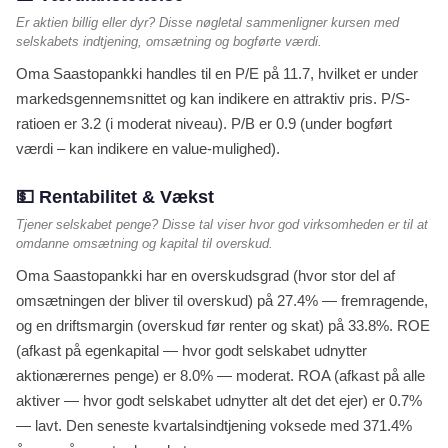
Er aktien billig eller dyr? Disse nøgletal sammenligner kursen med
selskabets indtjening, omsætning og bogførte værdi.
Oma Saastopankki handles til en P/E på 11.7, hvilket er under
markedsgennemsnittet og kan indikere en attraktiv pris. P/S-
ratioen er 3.2 (i moderat niveau). P/B er 0.9 (under bogført
værdi – kan indikere en value-mulighed).
💵 Rentabilitet & Vækst
Tjener selskabet penge? Disse tal viser hvor god virksomheden er til at
omdanne omsætning og kapital til overskud.
Oma Saastopankki har en overskudsgrad (hvor stor del af
omsætningen der bliver til overskud) på 27.4% — fremragende,
og en driftsmargin (overskud før renter og skat) på 33.8%. ROE
(afkast på egenkapital — hvor godt selskabet udnytter
aktionærernes penge) er 8.0% — moderat. ROA (afkast på alle
aktiver — hvor godt selskabet udnytter alt det det ejer) er 0.7%
— lavt. Den seneste kvartalsindtjening voksede med 371.4%