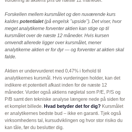
vurdering af aktiens pris de næste 12 måneder.
Forskellen mellem kursmålet og den nuværende kurs
kaldes
potentialet
(på engelsk "upside"). Det viser, hvor
meget analytikerne forventer aktien kan stige op til
kursmålet over de næste 12 måneder. Hvis kursen
omvendt allerede ligger over kursmålet, mener
analytikerne aktien er for dyr — og forventer at aktien skal
falde.
Aktien er undervurderet med 0,47% i forhold til
analytikernes kursmål. Hvis vurderingen holder, kan det
indikere et potentielt afkast inden for de næste 12
måneder. Vurder også aktiens nøgletal som P/E, P/S og
P/B samt den tekniske analyse længere nede på siden for
et komplet billede.
Hvad betyder det for dig?
Kursmålet
er analytikernes bedste bud – ikke en garanti. Tjek også
virksomhedens tal, kursudviklingen og hvor stor risiko du
kan tåle, før du beslutter dig.