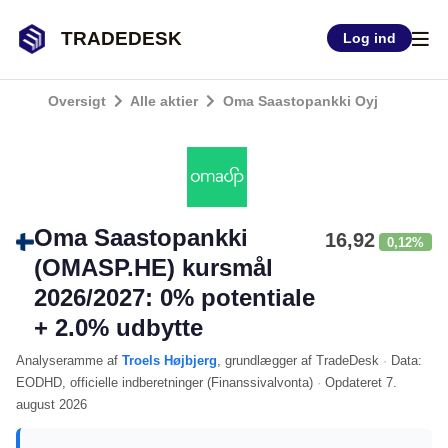
TRADEDESK
Log ind
Oversigt
Alle aktier
Oma Saastopankki Oyj
Oma Saastopankki
16,92
0,12%
(OMASP.HE) kursmål
2026/2027: 0% potentiale
+ 2.0% udbytte
Analyseramme
af
Troels Højbjerg
, grundlægger af TradeDesk
·
Data:
EODHD
, officielle indberetninger (
Finanssivalvonta
)
·
Opdateret
7.
august 2026