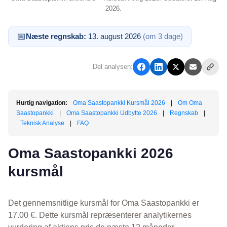
2026.
📅
Næste regnskab:
13. august 2026
(om 3 dage)
Del analysen:
Hurtig navigation:
Oma Saastopankki Kursmål 2026
|
Om Oma
Saastopankki
|
Oma Saastopankki Udbytte 2026
|
Regnskab
|
Teknisk Analyse
|
FAQ
Oma Saastopankki 2026
kursmål
Det gennemsnitlige kursmål for Oma Saastopankki er
17.00 €. Dette kursmål repræsenterer analytikernes