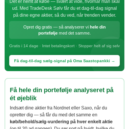
Det er nemt at købe — svært at vide, hvornår man skal
ud. Med TradeDesk Sølv får du et dag-til-dag signal
på dine egne aktier, så du ved, når trenden vender.
Opret dig gratis — så analyserer vi
hele din
portefølje
med det samme.
Gratis i 14 dage · Intet betalingskort · Stopper helt af sig selv
Få dag-til-dag sælg-signal på Oma Saastopankki →
Få hele din portefølje analyseret på
ét øjeblik
Indsæt dine aktier fra Nordnet eller Saxo, når du
opretter dig — så får du med det samme en
køb/behold/sælg-vurdering på hver enkelt aktie
(op til 20 ad gangen). Du ser sort på hvidt, hvilke du