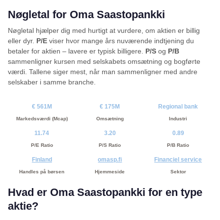
Nøgletal for Oma Saastopankki
Nøgletal hjælper dig med hurtigt at vurdere, om aktien er billig
eller dyr.
P/E
viser hvor mange års nuværende indtjening du
betaler for aktien – lavere er typisk billigere.
P/S
og
P/B
sammenligner kursen med selskabets omsætning og bogførte
værdi. Tallene siger mest, når man sammenligner med andre
selskaber i samme branche.
€ 561M
€ 175M
Regional bank
Markedsværdi (Mcap)
Omsætning
Industri
11.74
3.20
0.89
P/E Ratio
P/S Ratio
P/B Ratio
Finland
omasp.fi
Financiel service
Handles på børsen
Hjemmeside
Sektor
Hvad er Oma Saastopankki for en type
aktie?