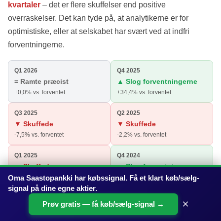
kvartaler
– det er flere skuffelser end positive
overraskelser. Det kan tyde på, at analytikerne er for
optimistiske, eller at selskabet har svært ved at indfri
forventningerne.
Q1 2026
Q4 2025
= Ramte præcist
▲ Slog forventningerne
+0,0% vs. forventet
+34,4% vs. forventet
Q3 2025
Q2 2025
▼ Skuffede
▼ Skuffede
-7,5% vs. forventet
-2,2% vs. forventet
Q1 2025
Q4 2024
▼ Skuffede
▲ Slog forventningerne
Oma Saastopankki har købssignal. Få et klart køb/sælg-
-76,1% vs. forventet
+4,7% vs. forventet
signal på dine egne aktier.
Q3 2024
Q2 2024
×
Prøv gratis — få køb/sælg-signal →
▼ Skuffede
▼ Skuffede
-38,2% vs. forventet
-78,3% vs. forventet