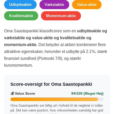
Udbytteaktie
Vækstaktie
Value-aktie
Kvalitetsaktie
Momentum-aktie
Oma Saastopankki klassificeres som en
udbytteaktie og
vækstaktie og value-aktie og kvalitetsaktie og
momentum-aktie
. Det betyder at aktien kombinerer flere
attraktive egenskaber, herunder et udbytte på 2.1%, stærk
finansiel sundhed (Piotroski 7/9), og stærkt
kursmomentum.
Score-oversigt for Oma Saastopankki
💰 Value Score
94/100 (Meget Høj)
Oma Saastopankki ser billig ud i forhold til de nøgletal vi måler
på. Det kan være positivt, hvis virksomheden samtidig har god