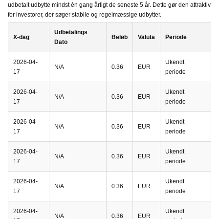
udbetalt udbytte mindst én gang årligt de seneste 5 år. Dette gør den attraktiv
for investorer, der søger stabile og regelmæssige udbytter.
Udbetalings
X-dag
Beløb
Valuta
Periode
Dato
2026-04-
Ukendt
N/A
0.36
EUR
17
periode
2026-04-
Ukendt
N/A
0.36
EUR
17
periode
2026-04-
Ukendt
N/A
0.36
EUR
17
periode
2026-04-
Ukendt
N/A
0.36
EUR
17
periode
2026-04-
Ukendt
N/A
0.36
EUR
17
periode
2026-04-
Ukendt
N/A
0.36
EUR