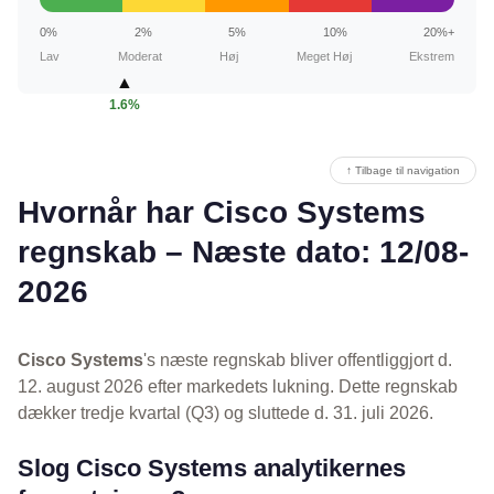
0%
2%
5%
10%
20%+
Lav
Moderat
Høj
Meget Høj
Ekstrem
▲
1.6%
↑ Tilbage til navigation
Hvornår har Cisco Systems
regnskab – Næste dato: 12/08-
2026
Cisco Systems
's næste regnskab bliver offentliggjort d.
12. august 2026 efter markedets lukning. Dette regnskab
dækker tredje kvartal (Q3) og sluttede d. 31. juli 2026.
Slog Cisco Systems analytikernes