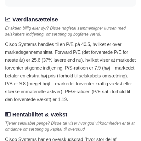
📈 Værdiansættelse
Er aktien billig eller dyr? Disse nøgletal sammenligner kursen med
selskabets indtjening, omsætning og bogførte værdi.
Cisco Systems handles til en P/E på 40.5, hvilket er over
markedsgennemsnittet. Forward P/E (det forventede P/E for
næste år) er 25.6 (37% lavere end nu), hvilket viser at markedet
forventer stigende indtjening. P/S-ratioen er 7.9 (høj – markedet
betaler en ekstra høj pris i forhold til selskabets omsætning).
P/B er 9.8 (meget højt – markedet forventer kraftig vækst eller
stærke immaterielle aktiver). PEG-ratioen (P/E sat i forhold til
den forventede vækst) er 1.19.
💵 Rentabilitet & Vækst
Tjener selskabet penge? Disse tal viser hvor god virksomheden er til at
omdanne omsætning og kapital til overskud.
Cisco Systems har en overskudsgrad (hvor stor del af