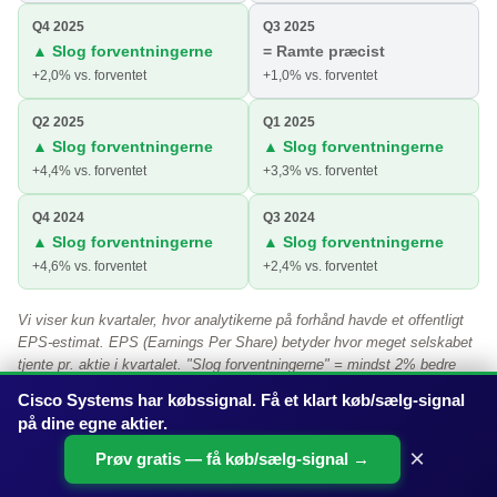
Q4 2025
Q3 2025
▲ Slog forventningerne
= Ramte præcist
+2,0% vs. forventet
+1,0% vs. forventet
Q2 2025
Q1 2025
▲ Slog forventningerne
▲ Slog forventningerne
+4,4% vs. forventet
+3,3% vs. forventet
Q4 2024
Q3 2024
▲ Slog forventningerne
▲ Slog forventningerne
+4,6% vs. forventet
+2,4% vs. forventet
Vi viser kun kvartaler, hvor analytikerne på forhånd havde et offentligt
EPS-estimat. EPS (Earnings Per Share) betyder hvor meget selskabet
tjente pr. aktie i kvartalet. "Slog forventningerne" = mindst 2% bedre
end estimatet, "Skuffede" = mindst 2% dårligere. Hvis EPS-estimatet
Cisco Systems har købssignal. Få et klart køb/sælg-signal
er meget lille, vises store procent-afvigelser som "langt over/under
på dine egne aktier.
forventet" frem for et misvisende tal.
×
Prøv gratis — få køb/sælg-signal →
↑ Tilbage til navigation