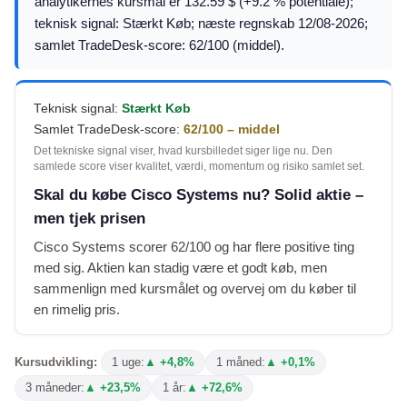
analytikernes kursmål er 132.59 $ (+9.2 % potentiale);
teknisk signal: Stærkt Køb; næste regnskab 12/08-2026;
samlet TradeDesk-score: 62/100 (middel).
Teknisk signal:
Stærkt Køb
Samlet TradeDesk-score:
62/100 – middel
Det tekniske signal viser, hvad kursbilledet siger lige nu. Den
samlede score viser kvalitet, værdi, momentum og risiko samlet set.
Skal du købe Cisco Systems nu? Solid aktie –
men tjek prisen
Cisco Systems scorer 62/100 og har flere positive ting
med sig. Aktien kan stadig være et godt køb, men
sammenlign med kursmålet og overvej om du køber til
en rimelig pris.
Kursudvikling:
1 uge:
▲ +4,8%
1 måned:
▲ +0,1%
3 måneder:
▲ +23,5%
1 år:
▲ +72,6%