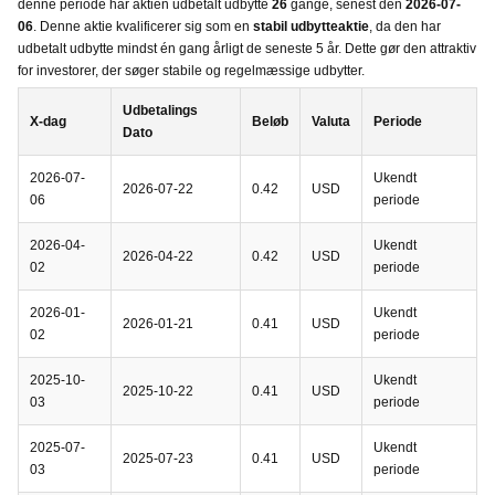
denne periode har aktien udbetalt udbytte
26
gange, senest den
2026-07-
06
. Denne aktie kvalificerer sig som en
stabil udbytteaktie
, da den har
udbetalt udbytte mindst én gang årligt de seneste 5 år. Dette gør den attraktiv
for investorer, der søger stabile og regelmæssige udbytter.
Udbetalings
X-dag
Beløb
Valuta
Periode
Dato
2026-07-
Ukendt
2026-07-22
0.42
USD
06
periode
2026-04-
Ukendt
2026-04-22
0.42
USD
02
periode
2026-01-
Ukendt
2026-01-21
0.41
USD
02
periode
2025-10-
Ukendt
2025-10-22
0.41
USD
03
periode
2025-07-
Ukendt
2025-07-23
0.41
USD
03
periode