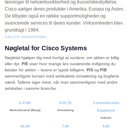
løsninger til netværkssikkerhed og trusselsbeskyttelse.
Cisco sælger deres produkter i Amerika, Europa og Asien.
De tilbyder også en række supportmuligheder og
avancerede services til deres kunder. Virksomheden blev
grundlagt i 1984.
Læs om virksomheden
Nøgletal for Cisco Systems
Nøgletal hjælper dig med hurtigt at vurdere, om aktien er billig
eller dyr.
P/E
viser hvor mange års nuværende indtjening du
betaler for aktien – lavere er typisk billigere.
P/S
og
P/B
sammenligner kursen med selskabets omsætning og bogførte
værdi. Tallene siger mest, når man sammenligner med andre
selskaber i samme branche.
$ 479B
$ 60,7B
Communication
Markedsværdi (Mcap)
Omsætning
Equipment
Industri
40.48
7.88
9.80