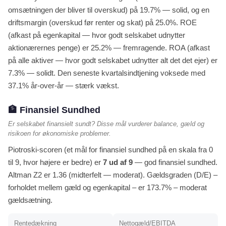
omsætningen der bliver til overskud) på 19.7% — solid, og en
driftsmargin (overskud før renter og skat) på 25.0%. ROE
(afkast på egenkapital — hvor godt selskabet udnytter
aktionærernes penge) er 25.2% — fremragende. ROA (afkast
på alle aktiver — hvor godt selskabet udnytter alt det det ejer) er
7.3% — solidt. Den seneste kvartalsindtjening voksede med
37.1% år-over-år — stærk vækst.
🏦 Finansiel Sundhed
Er selskabet finansielt sundt? Disse mål vurderer balance, gæld og
risikoen for økonomiske problemer.
Piotroski-scoren (et mål for finansiel sundhed på en skala fra 0
til 9, hvor højere er bedre) er
7 ud af 9
— god finansiel sundhed.
Altman Z2 er 1.36 (midterfelt — moderat). Gældsgraden (D/E) –
forholdet mellem gæld og egenkapital – er 173.7% – moderat
gældsætning.
Rentedækning
Nettogæld/EBITDA