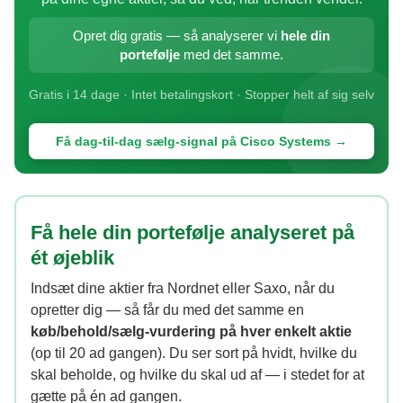
Opret dig gratis — så analyserer vi
hele din
portefølje
med det samme.
Gratis i 14 dage · Intet betalingskort · Stopper helt af sig selv
Få dag-til-dag sælg-signal på Cisco Systems →
Få hele din portefølje analyseret på
ét øjeblik
Indsæt dine aktier fra Nordnet eller Saxo, når du
opretter dig — så får du med det samme en
køb/behold/sælg-vurdering på hver enkelt aktie
(op til 20 ad gangen). Du ser sort på hvidt, hvilke du
skal beholde, og hvilke du skal ud af — i stedet for at
gætte på én ad gangen.