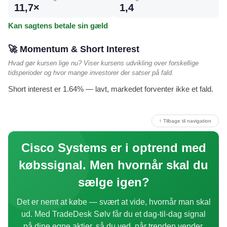
11,7×
1,4
Kan sagtens betale sin gæld
🚀 Momentum & Short Interest
Hvad gør kursen lige nu? Viser kursens udvikling over forskellige
tidsperioder og hvor mange investorer der satser på fald.
Short interest er 1.64% — lavt, markedet forventer ikke et fald.
↑ Tilbage til navigation
Cisco Systems er i optrend med
købssignal. Men hvornår skal du
sælge igen?
Det er nemt at købe — svært at vide, hvornår man skal
ud. Med TradeDesk Sølv får du et dag-til-dag signal
på dine egne aktier, så du ved, når trenden vender.