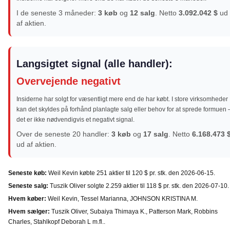
I de seneste 3 måneder:
3 køb
og
12 salg
. Netto
3.092.042 $
ud
af aktien.
Langsigtet signal (alle handler):
Overvejende negativt
Insiderne har solgt for væsentligt mere end de har købt. I store virksomheder
kan det skyldes på forhånd planlagte salg eller behov for at sprede formuen 
det er ikke nødvendigvis et negativt signal.
Over de seneste 20 handler:
3 køb
og
17 salg
. Netto
6.168.473 
ud af aktien.
Seneste køb:
Weil Kevin købte 251 aktier til 120 $ pr. stk. den 2026-06-15.
Seneste salg:
Tuszik Oliver solgte 2.259 aktier til 118 $ pr. stk. den 2026-07-10.
Hvem køber:
Weil Kevin, Tessel Marianna, JOHNSON KRISTINA M.
Hvem sælger:
Tuszik Oliver, Subaiya Thimaya K., Patterson Mark, Robbins
Charles, Stahlkopf Deborah L m.fl..