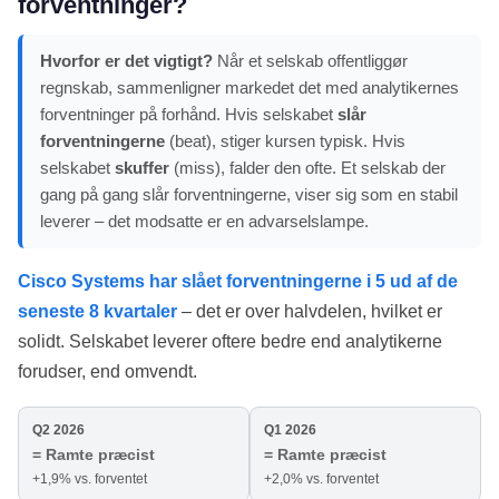
forventninger?
Hvorfor er det vigtigt?
Når et selskab offentliggør
regnskab, sammenligner markedet det med analytikernes
forventninger på forhånd. Hvis selskabet
slår
forventningerne
(beat), stiger kursen typisk. Hvis
selskabet
skuffer
(miss), falder den ofte. Et selskab der
gang på gang slår forventningerne, viser sig som en stabil
leverer – det modsatte er en advarselslampe.
Cisco Systems har slået forventningerne i 5 ud af de
seneste 8 kvartaler
– det er over halvdelen, hvilket er
solidt. Selskabet leverer oftere bedre end analytikerne
forudser, end omvendt.
Q2 2026
Q1 2026
= Ramte præcist
= Ramte præcist
+1,9% vs. forventet
+2,0% vs. forventet