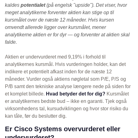
kaldes
potentialet
(på engelsk "upside"). Det viser, hvor
meget analytikerne forventer aktien kan stige op til
kursmålet over de næste 12 måneder. Hvis kursen
omvendt allerede ligger over kursmålet, mener
analytikerne aktien er for dyr — og forventer at aktien skal
falde.
Aktien er undervurderet med 9,19% i forhold til
analytikernes kursmål. Hvis vurderingen holder, kan det
indikere et potentielt afkast inden for de næste 12
måneder. Vurder også aktiens nøgletal som P/E, P/S og
P/B samt den tekniske analyse længere nede på siden for
et komplet billede.
Hvad betyder det for dig?
Kursmålet
er analytikernes bedste bud – ikke en garanti. Tjek også
virksomhedens tal, kursudviklingen og hvor stor risiko du
kan tåle, før du beslutter dig.
Er Cisco Systems overvurderet eller
undervurderet?