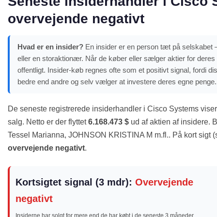
Seneste insiderhandler i Cisco 
overvejende negativt
Hvad er en insider?
En insider er en person tæt på selskabet 
eller en storaktionær. Når de køber eller sælger aktier for dere
offentligt. Insider-køb regnes ofte som et positivt signal, ford
bedre end andre og selv vælger at investere deres egne penge.
De seneste registrerede insiderhandler i Cisco Systems vise
salg. Netto er der flyttet
6.168.473 $
ud af aktien af insidere. 
Tessel Marianna, JOHNSON KRISTINA M m.fl.. På kort sigt (s
overvejende negativt
.
Kortsigtet signal (3 mdr):
Overvejende
negativt
Insiderne har solgt for mere end de har købt i de seneste 3 måneder.