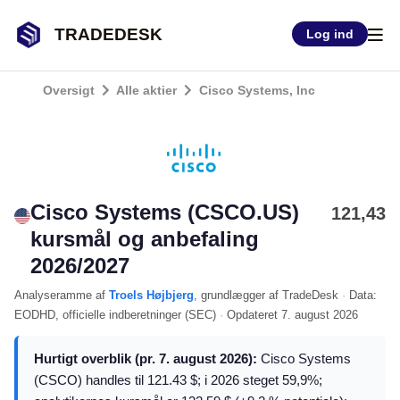
TRADEDESK
Log ind
Oversigt
Alle aktier
Cisco Systems, Inc
Cisco Systems (CSCO.US)
121,43
kursmål og anbefaling
2026/2027
Analyseramme
af
Troels Højbjerg
, grundlægger af TradeDesk
·
Data:
EODHD
, officielle indberetninger (
SEC
)
·
Opdateret
7. august 2026
Hurtigt overblik (pr. 7. august 2026):
Cisco Systems
(CSCO) handles til 121.43 $; i 2026 steget 59,9%;