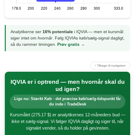
Analytikerne ser
16% potentiale
i IQVIA — men et kursmål
siger intet om
hvornår
. Følg IQVIAs køb/sælg-signal dagligt,
så du rammer timingen.
Prøv gratis →
↑ Tilbage til navigation
IQVIA er i optrend — men hvornår skal du
ud igen?
Lige nu: Stærkt Køb · det præcise køb/sælg-tidspunkt får
du inde i TradeDesk
Kursmålet (275.17 $) er analytikernes 12-måneders bud —
ikke et sælg-signal. Vi følger IQVIA dagligt og siger til, når
signalet vender, så du holder på gevinsten.