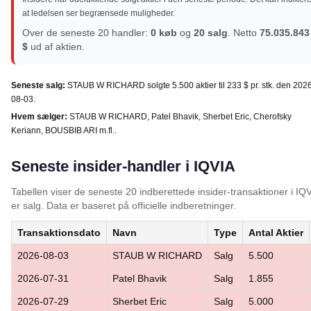
at ledelsen ser begrænsede muligheder.
Over de seneste 20 handler:
0 køb
og
20 salg
. Netto
75.035.843
$
ud af aktien.
Seneste salg:
STAUB W RICHARD solgte 5.500 aktier til 233 $ pr. stk. den 202
08-03.
Hvem sælger:
STAUB W RICHARD, Patel Bhavik, Sherbet Eric, Cherofsky
Keriann, BOUSBIB ARI m.fl..
Seneste insider-handler i IQVIA
Tabellen viser de seneste 20 indberettede insider-transaktioner i I
er salg. Data er baseret på officielle indberetninger.
Transaktionsdato
Navn
Type
Antal Aktier
2026-08-03
STAUB W RICHARD
Salg
5.500
2026-07-31
Patel Bhavik
Salg
1.855
2026-07-29
Sherbet Eric
Salg
5.000