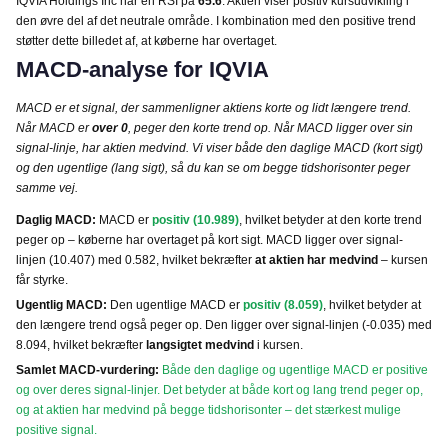
IQVIA Holdings Inc har en RSI på
65.6
. Aktien viser positiv kursudvikling i
den øvre del af det neutrale område. I kombination med den positive trend
støtter dette billedet af, at køberne har overtaget.
MACD-analyse for IQVIA
MACD er et signal, der sammenligner aktiens korte og lidt længere trend.
Når MACD er
over 0
, peger den korte trend op. Når MACD ligger over sin
signal-linje, har aktien medvind. Vi viser både den daglige MACD (kort sigt)
og den ugentlige (lang sigt), så du kan se om begge tidshorisonter peger
samme vej.
Daglig MACD:
MACD er
positiv (10.989)
, hvilket betyder at den korte trend
peger op – køberne har overtaget på kort sigt. MACD ligger over signal-
linjen (10.407) med 0.582, hvilket bekræfter
at aktien har medvind
– kursen
får styrke.
Ugentlig MACD:
Den ugentlige MACD er
positiv (8.059)
, hvilket betyder at
den længere trend også peger op. Den ligger over signal-linjen (-0.035) med
8.094, hvilket bekræfter
langsigtet medvind
i kursen.
Samlet MACD-vurdering:
Både den daglige og ugentlige MACD er positive
og over deres signal-linjer. Det betyder at både kort og lang trend peger op,
og at aktien har medvind på begge tidshorisonter – det stærkest mulige
positive signal.