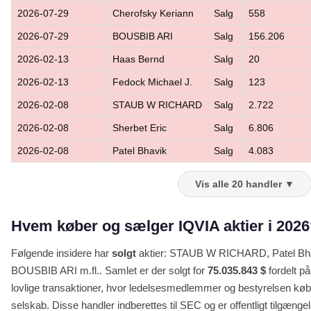
2026-07-29
Cherofsky Keriann
Salg
558
2026-07-29
BOUSBIB ARI
Salg
156.206
2026-02-13
Haas Bernd
Salg
20
2026-02-13
Fedock Michael J.
Salg
123
2026-02-08
STAUB W RICHARD
Salg
2.722
2026-02-08
Sherbet Eric
Salg
6.806
2026-02-08
Patel Bhavik
Salg
4.083
Vis alle 20 handler ▼
Hvem køber og sælger IQVIA aktier i 202
Følgende insidere har
solgt
aktier: STAUB W RICHARD, Patel Bhav
BOUSBIB ARI m.fl.. Samlet er der solgt for
75.035.843 $
fordelt på
lovlige transaktioner, hvor ledelsesmedlemmer og bestyrelsen køber
selskab. Disse handler indberettes til SEC og er offentligt tilgængel