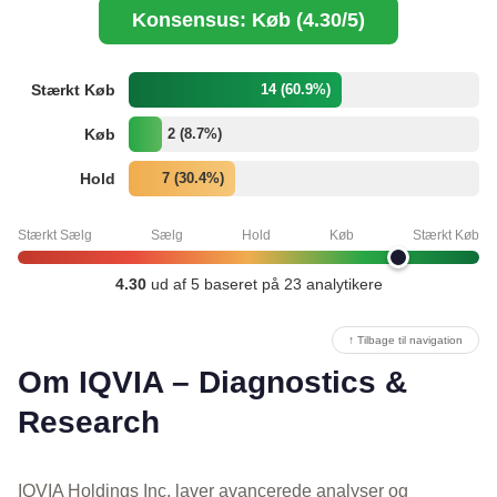
Konsensus: Køb (4.30/5)
Stærkt Køb
14 (60.9%)
Køb
2 (8.7%)
Hold
7 (30.4%)
Stærkt Sælg
Sælg
Hold
Køb
Stærkt Køb
4.30
ud af 5 baseret på 23 analytikere
↑ Tilbage til navigation
Om IQVIA – Diagnostics &
Research
IQVIA Holdings Inc. laver avancerede analyser og