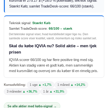
kursmål er 275.17 $ (+16.0 % potentiale); teknisk signal:
Stærkt Køb; samlet TradeDesk-score: 66/100 (stærk).
Teknisk signal:
Stærkt Køb
Samlet TradeDesk-score:
66/100 – stærk
Det tekniske signal viser, hvad kursbilledet siger lige nu. Den
samlede score viser kvalitet, værdi, momentum og risiko samlet set.
Skal du købe IQVIA nu? Solid aktie – men tjek
prisen
IQVIA scorer 66/100 og har flere positive ting med sig.
Aktien kan stadig være et godt køb, men sammenlign
med kursmålet og overvej om du køber til en rimelig pris.
Kursudvikling:
1 uge:
▲ +1,7%
1 måned:
▲ +14,2%
3 måneder:
▲ +36,7%
1 år:
▲ +31,9%
Se alle aktier med købs-signal →