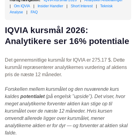
Hurtig navigation:
IQVIA Kursmål 2026
|
Analytiker Anbefalinger
|
Om IQVIA
|
Insider Handler
|
Short Interest
|
Teknisk
Analyse
|
FAQ
IQVIA kursmål 2026:
Analytikere ser 16% potentiale
Det gennemsnitlige kursmål for IQVIA er 275.17 $. Dette
kursmål repræsenterer analytikernes vurdering af aktiens
pris de næste 12 måneder.
Forskellen mellem kursmålet og den nuværende kurs
kaldes
potentialet
(på engelsk "upside"). Det viser, hvor
meget analytikerne forventer aktien kan stige op til
kursmålet over de næste 12 måneder. Hvis kursen
omvendt allerede ligger over kursmålet, mener
analytikerne aktien er for dyr — og forventer at aktien skal
falde.