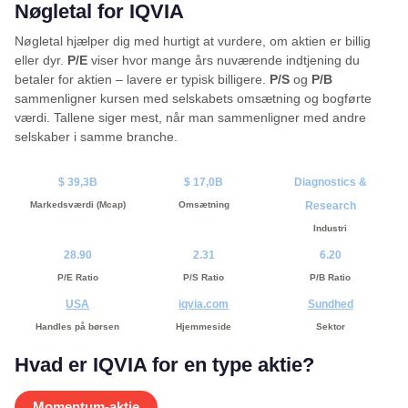
Nøgletal for IQVIA
Nøgletal hjælper dig med hurtigt at vurdere, om aktien er billig
eller dyr.
P/E
viser hvor mange års nuværende indtjening du
betaler for aktien – lavere er typisk billigere.
P/S
og
P/B
sammenligner kursen med selskabets omsætning og bogførte
værdi. Tallene siger mest, når man sammenligner med andre
selskaber i samme branche.
$ 39,3B
$ 17,0B
Diagnostics &
Markedsværdi (Mcap)
Omsætning
Research
Industri
28.90
2.31
6.20
P/E Ratio
P/S Ratio
P/B Ratio
USA
iqvia.com
Sundhed
Handles på børsen
Hjemmeside
Sektor
Hvad er IQVIA for en type aktie?
Momentum-aktie