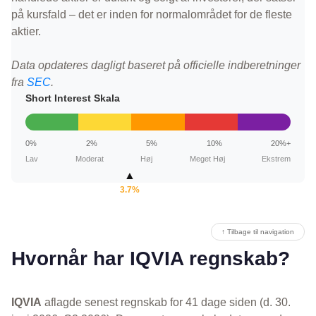
på kursfald – det er inden for normalområdet for de fleste
aktier.
Data opdateres dagligt baseret på officielle indberetninger
fra
SEC
.
Short Interest Skala
0%
2%
5%
10%
20%+
Lav
Moderat
Høj
Meget Høj
Ekstrem
▲
3.7%
↑ Tilbage til navigation
Hvornår har IQVIA regnskab?
IQVIA
aflagde senest regnskab for 41 dage siden (d. 30.