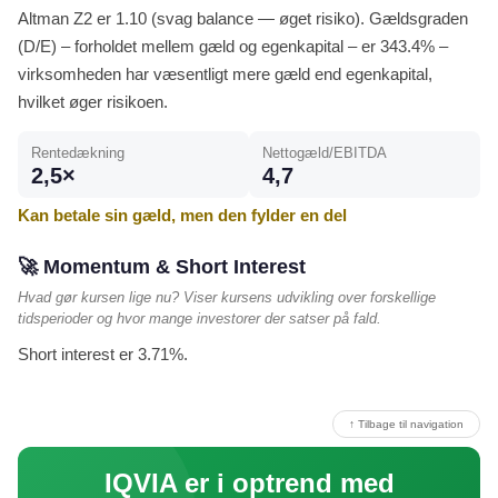
Altman Z2 er 1.10 (svag balance — øget risiko). Gældsgraden
(D/E) – forholdet mellem gæld og egenkapital – er 343.4% –
virksomheden har væsentligt mere gæld end egenkapital,
hvilket øger risikoen.
Rentedækning
Nettogæld/EBITDA
2,5×
4,7
Kan betale sin gæld, men den fylder en del
🚀 Momentum & Short Interest
Hvad gør kursen lige nu? Viser kursens udvikling over forskellige
tidsperioder og hvor mange investorer der satser på fald.
Short interest er 3.71%.
↑ Tilbage til navigation
IQVIA er i optrend med