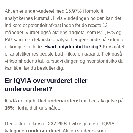
Aktien er undervurderet med 15,97% i forhold til
analytikernes kursmål. Hvis vurderingen holder, kan det
indikere et potentielt afkast inden for de næste 12
måneder. Vurder også aktiens nøgletal som P/E, P/S og
P/B samt den tekniske analyse længere nede på siden for
et komplet billede.
Hvad betyder det for dig?
Kursmålet
er analytikernes bedste bud – ikke en garanti. Tjek også
virksomhedens tal, kursudviklingen og hvor stor risiko du
kan tåle, før du beslutter dig.
Er IQVIA overvurderet eller
undervurderet?
IQVIA er i øjeblikket
undervurderet
med en afvigelse på
16%
i forhold til kursmålet.
Den aktuelle kurs er
237,29 $
, hvilket placerer IQVIA i
kategorien
undervurderet
. Aktien vurderes som