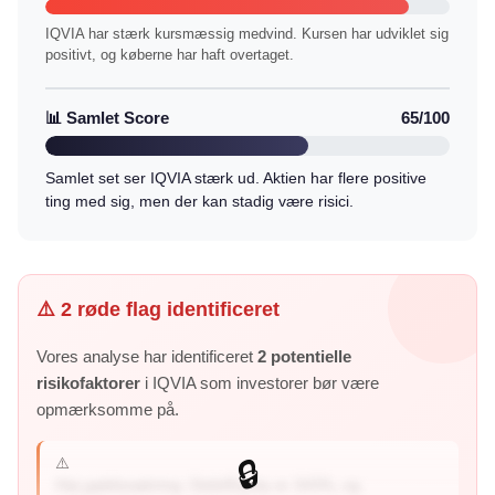
IQVIA har stærk kursmæssig medvind. Kursen har udviklet sig
positivt, og køberne har haft overtaget.
📊 Samlet Score
65/100
Samlet set ser IQVIA stærk ud. Aktien har flere positive
ting med sig, men der kan stadig være risici.
⚠️ 2 røde flag identificeret
Vores analyse har identificeret
2 potentielle
risikofaktorer
i IQVIA som investorer bør være
opmærksomme på.
⚠️
🔒
Høj gældssætning: Debt/Equity er 343%, og