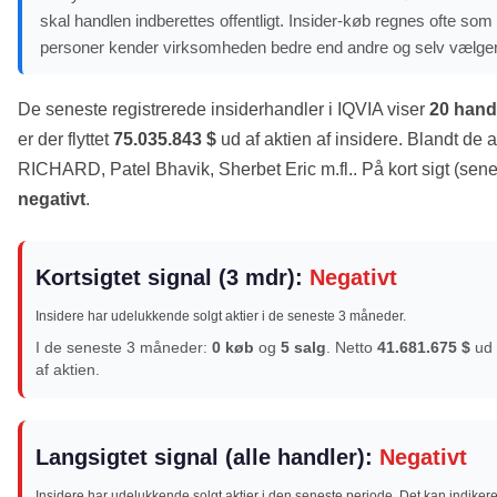
skal handlen indberettes offentligt. Insider-køb regnes ofte som e
personer kender virksomheden bedre end andre og selv vælger
De seneste registrerede insiderhandler i IQVIA viser
20 hand
er der flyttet
75.035.843 $
ud af aktien af insidere. Blandt de
RICHARD, Patel Bhavik, Sherbet Eric m.fl.. På kort sigt (sene
negativt
.
Kortsigtet signal (3 mdr):
Negativt
Insidere har udelukkende solgt aktier i de seneste 3 måneder.
I de seneste 3 måneder:
0 køb
og
5 salg
. Netto
41.681.675 $
ud
af aktien.
Langsigtet signal (alle handler):
Negativt
Insidere har udelukkende solgt aktier i den seneste periode. Det kan indikere