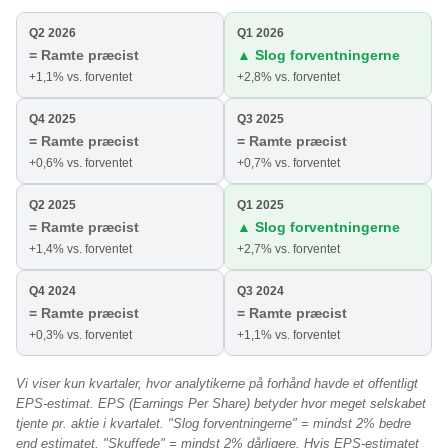
Q2 2026
Q1 2026
= Ramte præcist
▲ Slog forventningerne
+1,1% vs. forventet
+2,8% vs. forventet
Q4 2025
Q3 2025
= Ramte præcist
= Ramte præcist
+0,6% vs. forventet
+0,7% vs. forventet
Q2 2025
Q1 2025
= Ramte præcist
▲ Slog forventningerne
+1,4% vs. forventet
+2,7% vs. forventet
Q4 2024
Q3 2024
= Ramte præcist
= Ramte præcist
+0,3% vs. forventet
+1,1% vs. forventet
Vi viser kun kvartaler, hvor analytikerne på forhånd havde et offentligt
EPS-estimat. EPS (Earnings Per Share) betyder hvor meget selskabet
tjente pr. aktie i kvartalet. "Slog forventningerne" = mindst 2% bedre
end estimatet, "Skuffede" = mindst 2% dårligere. Hvis EPS-estimatet