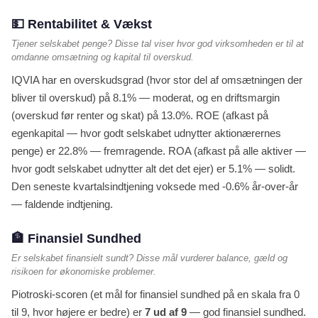
💵 Rentabilitet & Vækst
Tjener selskabet penge? Disse tal viser hvor god virksomheden er til at
omdanne omsætning og kapital til overskud.
IQVIA har en overskudsgrad (hvor stor del af omsætningen der
bliver til overskud) på 8.1% — moderat, og en driftsmargin
(overskud før renter og skat) på 13.0%. ROE (afkast på
egenkapital — hvor godt selskabet udnytter aktionærernes
penge) er 22.8% — fremragende. ROA (afkast på alle aktiver —
hvor godt selskabet udnytter alt det det ejer) er 5.1% — solidt.
Den seneste kvartalsindtjening voksede med -0.6% år-over-år
— faldende indtjening.
🏦 Finansiel Sundhed
Er selskabet finansielt sundt? Disse mål vurderer balance, gæld og
risikoen for økonomiske problemer.
Piotroski-scoren (et mål for finansiel sundhed på en skala fra 0
til 9, hvor højere er bedre) er
7 ud af 9
— god finansiel sundhed.