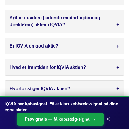
Køber insidere (ledende medarbejdere og
direktøren) aktier i IQVIA?
Er IQVIA en god aktie?
Hvad er fremtiden for IQVIA aktien?
Hvorfor stiger IQVIA aktien?
IQVIA har købssignal. Få et klart køb/sælg-signal på dine
Hvor meget kan IQVIA stige?
egne aktier.
×
Prøv gratis — få køb/sælg-signal →