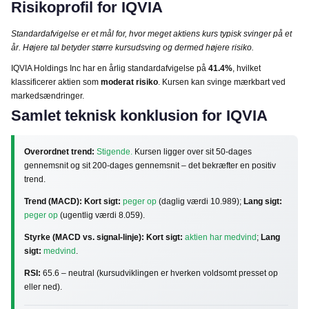
Risikoprofil for IQVIA
Standardafvigelse er et mål for, hvor meget aktiens kurs typisk svinger på et
år. Højere tal betyder større kursudsving og dermed højere risiko.
IQVIA Holdings Inc har en årlig standardafvigelse på
41.4%
, hvilket
klassificerer aktien som
moderat risiko
. Kursen kan svinge mærkbart ved
markedsændringer.
Samlet teknisk konklusion for IQVIA
Overordnet trend:
Stigende.
Kursen ligger over sit 50-dages
gennemsnit og sit 200-dages gennemsnit – det bekræfter en positiv
trend.
Trend (MACD):
Kort sigt:
peger op
(daglig værdi 10.989);
Lang sigt:
peger op
(ugentlig værdi 8.059).
Styrke (MACD vs. signal-linje):
Kort sigt:
aktien har medvind
;
Lang
sigt:
medvind
.
RSI:
65.6 – neutral (kursudviklingen er hverken voldsomt presset op
eller ned).