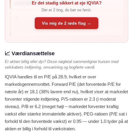
Er det stadig sikkert at eje IQVIA?
rentedækningen er 2,5× (hvor mang...
Der er 2 ting, du bør se først.
⚠️
Vis mig de 2 røde flag →
Svag balance (forhøjet risiko): Altman Z2 er 1.10 (svag
balance er 1,1 og under) – balanc...
📈 Værdiansættelse
Er aktien billig eller dyr? Disse nøgletal sammenligner kursen med
selskabets indtjening, omsætning og bogførte værdi.
IQVIA handles til en P/E på 28.9, hvilket er over
markedsgennemsnittet. Forward P/E (det forventede P/E for
næste år) er 18.1 (38% lavere end nu), hvilket viser at markedet
forventer stigende indtjening. P/S-ratioen er 2.3 (i moderat
niveau). P/B er 6.2 (meget højt – markedet forventer kraftig
vækst eller stærke immaterielle aktiver). PEG-ratioen (P/E sat i
forhold til den forventede vækst) er 0.95 — under 1.0 tyder på at
aktien er billig i forhold til vækstraten.