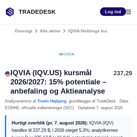
TRADEDESK
Log ind
Oversigt
Alle aktier
IQVIA Holdings Inc
IQVIA (IQV.US) kursmål
237,29
2026/2027: 15% potentiale –
anbefaling og Aktieanalyse
Analyseramme
af
Troels Højbjerg
, grundlægger af TradeDesk
·
Data:
EODHD
, officielle indberetninger (
SEC
)
·
Opdateret
7. august 2026
Hurtigt overblik (pr. 7. august 2026):
IQVIA (IQV)
handles til 237.29 $; i 2026 steget 5,3%; analytikernes