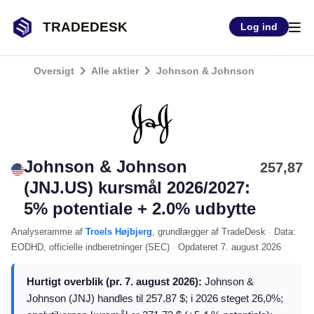
TRADEDESK
Log ind
Oversigt
Alle aktier
Johnson & Johnson
Johnson & Johnson
257,87
(JNJ.US) kursmål 2026/2027:
5% potentiale + 2.0% udbytte
Analyseramme
af
Troels Højbjerg
, grundlægger af TradeDesk
·
Data:
EODHD
, officielle indberetninger (
SEC
)
·
Opdateret
7. august 2026
Hurtigt overblik (pr. 7. august 2026):
Johnson &
Johnson (JNJ) handles til 257.87 $; i 2026 steget 26,0%;