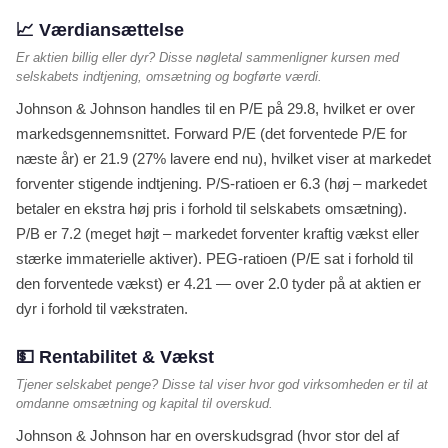
Vis mig de 1 røde flag →
📈 Værdiansættelse
Er aktien billig eller dyr? Disse nøgletal sammenligner kursen med
selskabets indtjening, omsætning og bogførte værdi.
Johnson & Johnson handles til en P/E på 29.8, hvilket er over
markedsgennemsnittet. Forward P/E (det forventede P/E for
næste år) er 21.9 (27% lavere end nu), hvilket viser at markedet
forventer stigende indtjening. P/S-ratioen er 6.3 (høj – markedet
betaler en ekstra høj pris i forhold til selskabets omsætning).
P/B er 7.2 (meget højt – markedet forventer kraftig vækst eller
stærke immaterielle aktiver). PEG-ratioen (P/E sat i forhold til
den forventede vækst) er 4.21 — over 2.0 tyder på at aktien er
dyr i forhold til vækstraten.
💵 Rentabilitet & Vækst
Tjener selskabet penge? Disse tal viser hvor god virksomheden er til at
omdanne omsætning og kapital til overskud.
Johnson & Johnson har en overskudsgrad (hvor stor del af