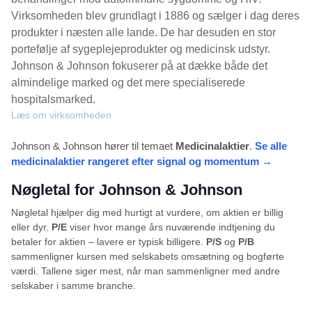
Virksomheden blev grundlagt i 1886 og sælger i dag deres
produkter i næsten alle lande. De har desuden en stor
portefølje af sygeplejeprodukter og medicinsk udstyr.
Johnson & Johnson fokuserer på at dække både det
almindelige marked og det mere specialiserede
hospitalsmarked.
Læs om virksomheden
Johnson & Johnson hører til temaet
Medicinalaktier
.
Se alle
medicinalaktier rangeret efter signal og momentum →
Nøgletal for Johnson & Johnson
Nøgletal hjælper dig med hurtigt at vurdere, om aktien er billig
eller dyr.
P/E
viser hvor mange års nuværende indtjening du
betaler for aktien – lavere er typisk billigere.
P/S
og
P/B
sammenligner kursen med selskabets omsætning og bogførte
værdi. Tallene siger mest, når man sammenligner med andre
selskaber i samme branche.