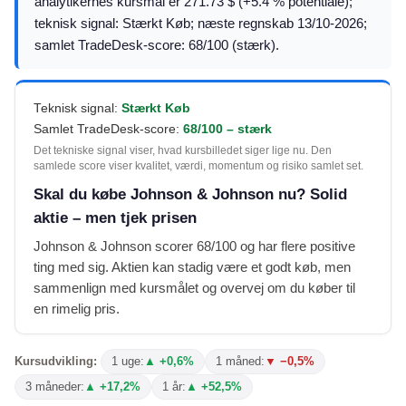
analytikernes kursmål er 271.73 $ (+5.4 % potentiale);
teknisk signal: Stærkt Køb; næste regnskab 13/10-2026;
samlet TradeDesk-score: 68/100 (stærk).
Teknisk signal:
Stærkt Køb
Samlet TradeDesk-score:
68/100 – stærk
Det tekniske signal viser, hvad kursbilledet siger lige nu. Den
samlede score viser kvalitet, værdi, momentum og risiko samlet set.
Skal du købe Johnson & Johnson nu? Solid
aktie – men tjek prisen
Johnson & Johnson scorer 68/100 og har flere positive
ting med sig. Aktien kan stadig være et godt køb, men
sammenlign med kursmålet og overvej om du køber til
en rimelig pris.
Kursudvikling:
1 uge:
▲ +0,6%
1 måned:
▼ −0,5%
3 måneder:
▲ +17,2%
1 år:
▲ +52,5%