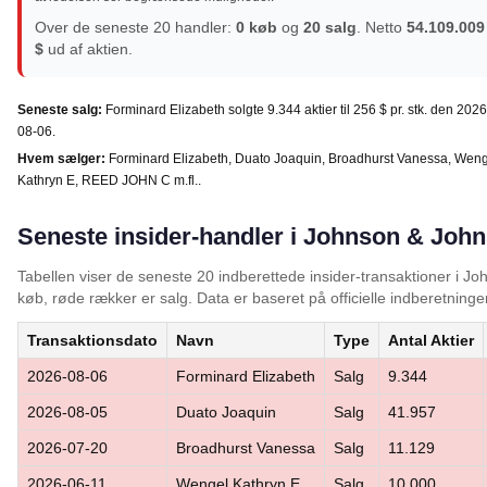
Over de seneste 20 handler:
0 køb
og
20 salg
. Netto
54.109.009
$
ud af aktien.
Seneste salg:
Forminard Elizabeth solgte 9.344 aktier til 256 $ pr. stk. den 2026
08-06.
Hvem sælger:
Forminard Elizabeth, Duato Joaquin, Broadhurst Vanessa, Wen
Kathryn E, REED JOHN C m.fl..
Seneste insider-handler i Johnson & Joh
Tabellen viser de seneste 20 indberettede insider-transaktioner i 
køb, røde rækker er salg. Data er baseret på officielle indberetninger
Transaktionsdato
Navn
Type
Antal Aktier
2026-08-06
Forminard Elizabeth
Salg
9.344
2026-08-05
Duato Joaquin
Salg
41.957
2026-07-20
Broadhurst Vanessa
Salg
11.129
2026-06-11
Wengel Kathryn E
Salg
10.000