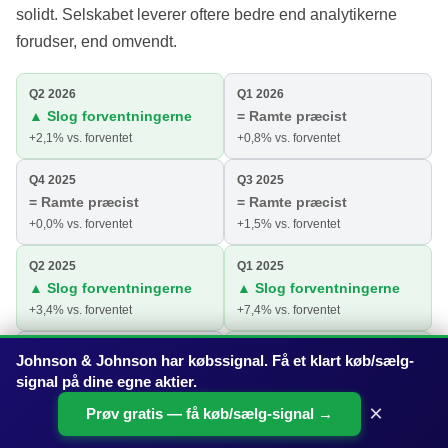
solidt. Selskabet leverer oftere bedre end analytikerne
forudser, end omvendt.
Q2 2026
Q1 2026
▲ Slog forventningerne
= Ramte præcist
+2,1% vs. forventet
+0,8% vs. forventet
Q4 2025
Q3 2025
= Ramte præcist
= Ramte præcist
+0,0% vs. forventet
+1,5% vs. forventet
Q2 2025
Q1 2025
▲ Slog forventningerne
▲ Slog forventningerne
+3,4% vs. forventet
+7,4% vs. forventet
Q4 2024
Q3 2024
Johnson & Johnson har købssignal. Få et klart køb/sælg-
= Ramte præcist
▲ Slog forventningerne
signal på dine egne aktier.
+1,5% vs. forventet
+9,5% vs. forventet
×
Prøv gratis — få køb/sælg-signal →
Vi viser kun kvartaler, hvor analytikerne på forhånd havde et offentligt