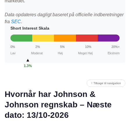
markedet.
Data opdateres dagligt baseret på officielle indberetninger
fra
SEC
.
Short Interest Skala
0%
2%
5%
10%
20%+
Lav
Moderat
Høj
Meget Høj
Ekstrem
▲
1.3%
↑ Tilbage til navigation
Hvornår har Johnson &
Johnson regnskab – Næste
dato: 13/10-2026