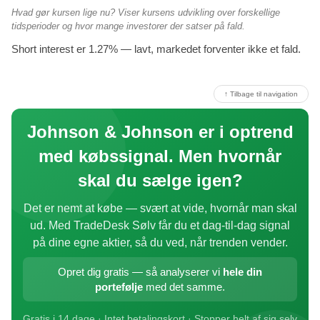
Hvad gør kursen lige nu? Viser kursens udvikling over forskellige
tidsperioder og hvor mange investorer der satser på fald.
Short interest er 1.27% — lavt, markedet forventer ikke et fald.
↑ Tilbage til navigation
Johnson & Johnson er i optrend
med købssignal. Men hvornår
skal du sælge igen?
Det er nemt at købe — svært at vide, hvornår man skal
ud. Med TradeDesk Sølv får du et dag-til-dag signal
på dine egne aktier, så du ved, når trenden vender.
Opret dig gratis — så analyserer vi
hele din
portefølje
med det samme.
Gratis i 14 dage · Intet betalingskort · Stopper helt af sig selv