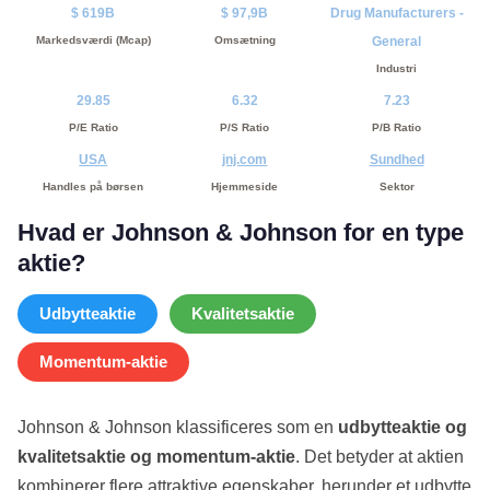
$ 619B
$ 97,9B
Drug Manufacturers -
Markedsværdi (Mcap)
Omsætning
General
Industri
29.85
6.32
7.23
P/E Ratio
P/S Ratio
P/B Ratio
USA
jnj.com
Sundhed
Handles på børsen
Hjemmeside
Sektor
Hvad er Johnson & Johnson for en type
aktie?
Udbytteaktie
Kvalitetsaktie
Momentum-aktie
Johnson & Johnson klassificeres som en
udbytteaktie og
kvalitetsaktie og momentum-aktie
. Det betyder at aktien
kombinerer flere attraktive egenskaber, herunder et udbytte