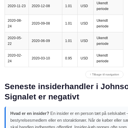
Ukendt
2020-11-23
2020-12-08
1.01
USD
periode
2020-08-
Ukendt
2020-09-08
1.01
USD
24
periode
2020-05-
Ukendt
2020-06-09
1.01
USD
22
periode
2020-02-
Ukendt
2020-03-10
0.95
USD
24
periode
↑ Tilbage til navigation
Seneste insiderhandler i Johns
Signalet er negativt
Hvad er en insider?
En insider er en person tæt på selskabet – 
bestyrelsesmedlem eller en storaktionær. Når de køber eller sæ
skal handlen indberettes offentligt. Insider-køb regnes ofte som e