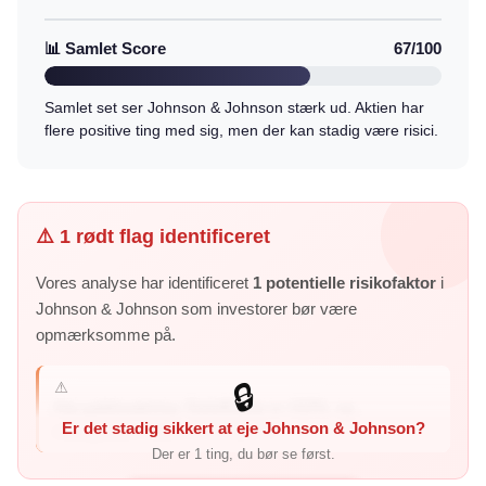
📊 Samlet Score
67/100
Samlet set ser Johnson & Johnson stærk ud. Aktien har
flere positive ting med sig, men der kan stadig være risici.
⚠️ 1 rødt flag identificeret
Vores analyse har identificeret
1 potentielle risikofaktor
i
Johnson & Johnson som investorer bør være
opmærksomme på.
⚠️
🔒
Høj gældssætning: Debt/Equity er 152%, og
Er det stadig sikkert at eje Johnson & Johnson?
nettogælden svarer til 0,8 års in...
Der er 1 ting, du bør se først.