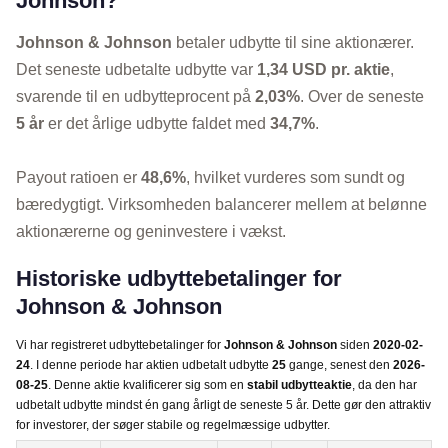
Johnson?
Johnson & Johnson
betaler udbytte til sine aktionærer.
Det seneste udbetalte udbytte var
1,34 USD pr. aktie
,
svarende til en udbytteprocent på
2,03%
. Over de seneste
5 år
er det årlige udbytte faldet med
34,7%
.
Payout ratioen er
48,6%
, hvilket vurderes som sundt og
bæredygtigt. Virksomheden balancerer mellem at belønne
aktionærerne og geninvestere i vækst.
Historiske udbyttebetalinger for
Johnson & Johnson
Vi har registreret udbyttebetalinger for
Johnson & Johnson
siden
2020-02-
24
. I denne periode har aktien udbetalt udbytte
25
gange, senest den
2026-
08-25
. Denne aktie kvalificerer sig som en
stabil udbytteaktie
, da den har
udbetalt udbytte mindst én gang årligt de seneste 5 år. Dette gør den attraktiv
for investorer, der søger stabile og regelmæssige udbytter.