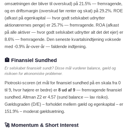
omsætningen der bliver til overskud) på 21.5% — fremragende,
og en driftsmargin (overskud før renter og skat) på 29.2%. ROE
(afkast på egenkapital — hvor godt selskabet udnytter
aktionærernes penge) er 25.7% — fremragende. ROA (afkast
på alle aktiver — hvor godt selskabet udnytter alt det det ejer) er
8.6% — fremragende. Den seneste kvartalsindtjening voksede
med -0.9% år-over-år — faldende indtjening.
🏦 Finansiel Sundhed
Er selskabet finansielt sundt? Disse mål vurderer balance, gæld og
risikoen for økonomiske problemer.
Piotroski-scoren (et mål for finansiel sundhed på en skala fra 0
til 9, hvor højere er bedre) er
8 ud af 9
— fremragende finansiel
sundhed. Altman Z2 er 4.57 (sund balance — lav risiko).
Gældsgraden (D/E) – forholdet mellem gæld og egenkapital – er
151.9% – moderat gældsætning.
🚀 Momentum & Short Interest