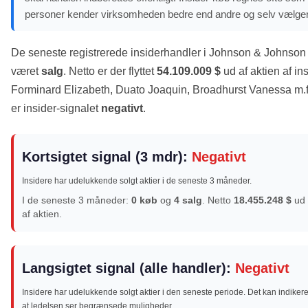
personer kender virksomheden bedre end andre og selv vælger
De seneste registrerede insiderhandler i Johnson & Johnson
været
salg
. Netto er der flyttet
54.109.009 $
ud af aktien af in
Forminard Elizabeth, Duato Joaquin, Broadhurst Vanessa m.fl
er insider-signalet
negativt
.
Kortsigtet signal (3 mdr):
Negativt
Insidere har udelukkende solgt aktier i de seneste 3 måneder.
I de seneste 3 måneder:
0 køb
og
4 salg
. Netto
18.455.248 $
ud
af aktien.
Langsigtet signal (alle handler):
Negativt
Insidere har udelukkende solgt aktier i den seneste periode. Det kan indikere
at ledelsen ser begrænsede muligheder.