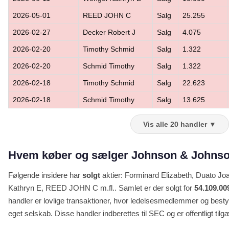
2026-05-01
REED JOHN C
Salg
25.255
2026-02-27
Decker Robert J
Salg
4.075
2026-02-20
Timothy Schmid
Salg
1.322
2026-02-20
Schmid Timothy
Salg
1.322
2026-02-18
Timothy Schmid
Salg
22.623
2026-02-18
Schmid Timothy
Salg
13.625
Vis alle 20 handler ▼
Hvem køber og sælger Johnson & Johnson
Følgende insidere har
solgt
aktier: Forminard Elizabeth, Duato J
Kathryn E, REED JOHN C m.fl.. Samlet er der solgt for
54.109.00
handler er lovlige transaktioner, hvor ledelsesmedlemmer og bestyr
eget selskab. Disse handler indberettes til SEC og er offentligt tilg