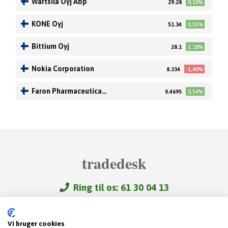
Wartsila Oyj Abp
29.28
0,10%
KONE Oyj
51.34
0,55%
Bittium Oyj
28.1
2,18%
Nokia Corporation
8.334
-1,40%
Faron Pharmaceutical
0.4695
0,54%
s Oy
tradedesk
Ring til os: 61 30 04 13
Videoer
Trading-FAQ
Vi bruger cookies