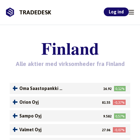
TRADEDESK
Log ind
Finland
Alle aktier med virksomheder fra Finland
Oma Saastopankki Oy
16.92
0,12%
j
Orion Oyj
81.55
-0,37%
Sampo Oyj
9.582
0,57%
Valmet Oyj
27.06
-0,07%