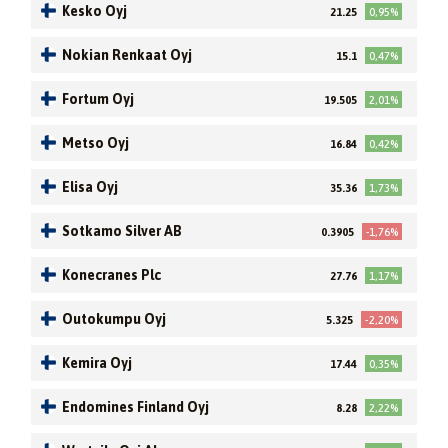
Kesko Oyj
21.25
0,95%
Nokian Renkaat Oyj
15.1
0,47%
Fortum Oyj
19.505
2,01%
Metso Oyj
16.84
0,42%
Elisa Oyj
35.36
1,73%
Sotkamo Silver AB
0.3905
-1,76%
Konecranes Plc
27.76
1,17%
Outokumpu Oyj
5.325
-2,20%
Kemira Oyj
17.44
0,35%
Endomines Finland Oyj
8.28
2,22%