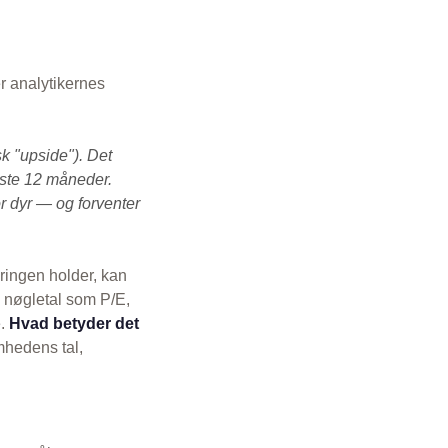
r analytikernes
k "upside"). Det
æste 12 måneder.
r dyr — og forventer
ringen holder, kan
s nøgletal som P/E,
e.
Hvad betyder det
mhedens tal,