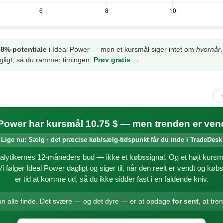
8% potentiale
i Ideal Power — men et kursmål siger intet om
hvornår
gligt, så du rammer timingen.
Prøv gratis →
 Power har kursmål 10.75 $ — men trenden er ven
Lige nu: Sælg · det præcise køb/sælg-tidspunkt får du inde i TradeDesk
alytikernes 12-måneders bud — ikke et købssignal. Og et højt kursm
Vi følger Ideal Power dagligt og siger til, når den reelt er vendt og kø
er tid at komme ud, så du ikke sidder fast i en faldende kniv.
an alle finde. Det svære — og det dyre — er at opdage
for sent
, at tre