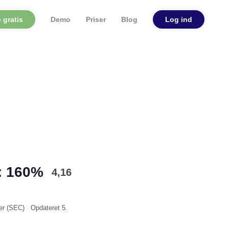
 gratis
Demo
Priser
Blog
Log ind
: 160%
4,16
er (
SEC
)
·
Opdateret
5.