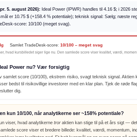
(pr. 5. august 2026):
Ideal Power (IPWR) handles til 4.16 $; i 2026 st
smål er 10.75 $ (+158.4 % potentiale); teknisk signal: Sælg; næste r
deDesk-score: 10/100 (meget svag).
lg
Samlet TradeDesk-score:
10/100 – meget svag
ser, hvad kursbilledet siger lige nu. Den samlede score viser kvalitet, værdi, mome
deal Power nu? Vær forsigtig
v samlet score (10/100), ekstrem risiko, svagt teknisk signal. Aktien
ser bedst til risikovillige investorer med en klar plan. Tjek de røde fla
slutter dig.
en kun 10/100, når analytikerne ser ~158% potentiale?
un viser, hvad analytikerne
tror
aktien kan stige til på et års sigt — det
amlede score viser et bredere billede: kvalitet, værdi, momentum, indt