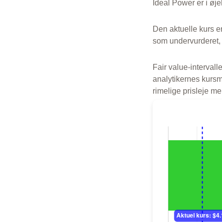
Ideal Power er i øje
Den aktuelle kurs e
som undervurderet,
Fair value-intervalle
analytikernes kursmå
rimelige prisleje m