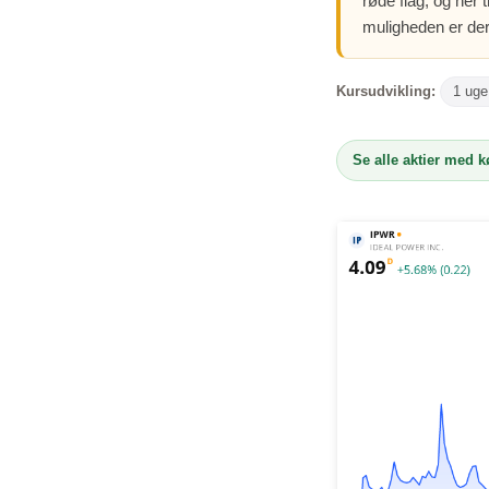
røde flag, og her
muligheden er der
Kursudvikling:
1 uge
Se alle aktier med 