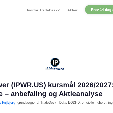
Prøv 14 dage
Hvorfor TradeDesk?
Aktier
wer (IPWR.US) kursmål 2026/2027
le – anbefaling og Aktieanalyse
s Højbjerg
, grundlægger af TradeDesk
·
Data:
EODHD
, officielle indberetning