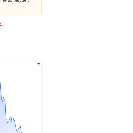
me tid betyder:
%