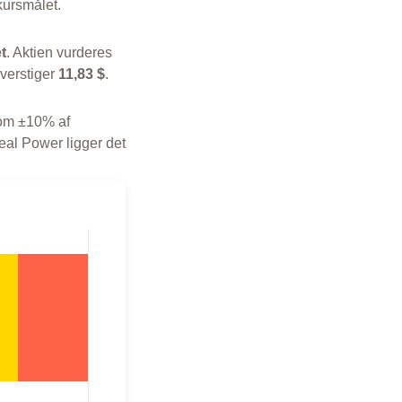
 kursmålet.
t
. Aktien vurderes
overstiger
11,83 $
.
 som ±10% af
deal Power ligger det