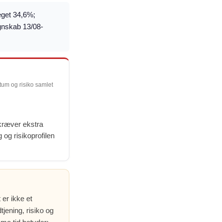
eget 34,6%;
egnskab 13/08-
ntum og risiko samlet
 kræver ekstra
g og risikoprofilen
 er ikke et
jening, risiko og