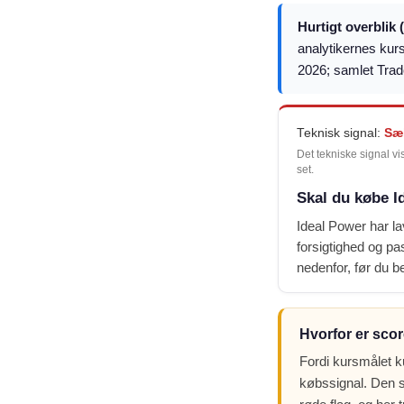
Hurtigt overblik 
analytikernes kur
2026; samlet Tra
Teknisk signal:
Sæ
Det tekniske signal vi
set.
Skal du købe I
Ideal Power har la
forsigtighed og pas
nedenfor, før du be
Hvorfor er scor
Fordi kursmålet k
købssignal. Den s