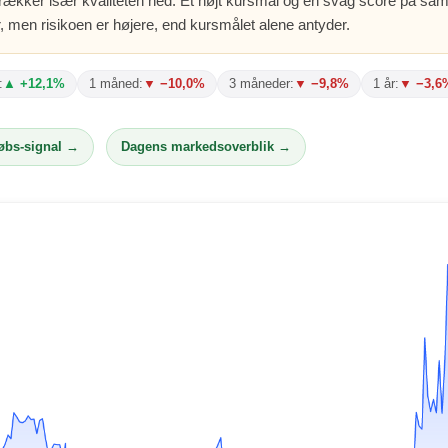
 trækker især kvaliteten ned. Et højt kursmål og en svag score på sam
, men risikoen er højere, end kursmålet alene antyder.
:
▲ +12,1%
1 måned:
▼ −10,0%
3 måneder:
▼ −9,8%
1 år:
▼ −3,6
købs-signal →
Dagens markedsoverblik →