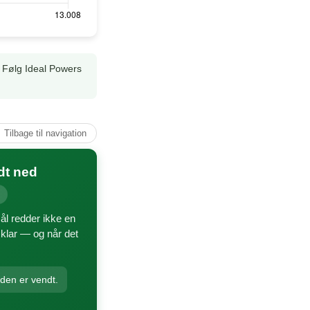
. Følg Ideal Powers
↑ Tilbage til navigation
dt ned
ål redder ikke en
bsklar — og når det
nden er vendt.