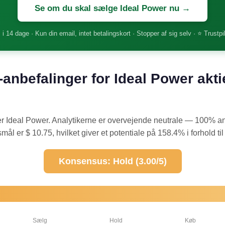
Se om du skal sælge Ideal Power nu →
 i 14 dage · Kun din email, intet betalingskort · Stopper af sig selv · ⭐ Trustpi
-anbefalinger for Ideal Power akti
r Ideal Power. Analytikerne er overvejende neutrale — 100% an
ål er $ 10.75, hvilket giver et potentiale på 158.4% i forhold til
Konsensus: Hold (3.00/5)
Sælg
Hold
Køb