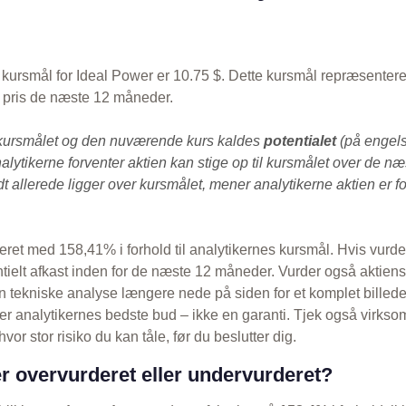
kursmål for Ideal Power er 10.75 $. Dette kursmål repræsentere
s pris de næste 12 måneder.
kursmålet og den nuværende kurs kaldes
potentialet
(på engels
alytikerne forventer aktien kan stige op til kursmålet over de n
 allerede ligger over kursmålet, mener analytikerne aktien er fo
eret med 158,41% i forhold til analytikernes kursmål. Hvis vurde
entielt afkast inden for de næste 12 måneder. Vurder også aktien
 tekniske analyse længere nede på siden for et komplet billed
r analytikernes bedste bud – ikke en garanti. Tjek også virkso
vor stor risiko du kan tåle, før du beslutter dig.
r overvurderet eller undervurderet?