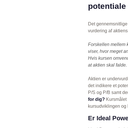
potentiale
Det gennemsnitlige 
vurdering af aktien
Forskellen mellem 
viser, hvor meget an
Hvis kursen omvendt
at aktien skal falde.
Aktien er undervurd
det indikere et pot
P/S og P/B samt den
for dig?
Kursmålet e
kursudviklingen og h
Er Ideal Powe