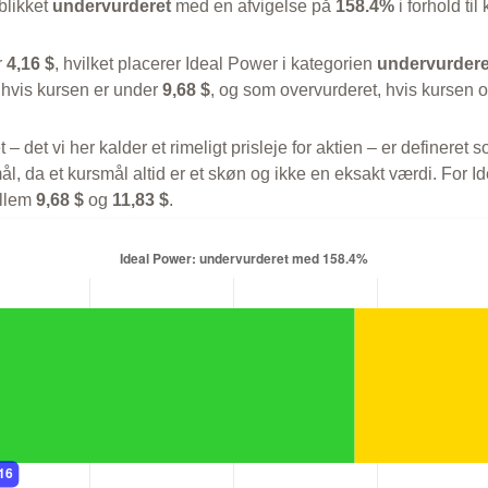
blikket
undervurderet
med en afvigelse på
158.4%
i forhold til
r
4,16 $
, hvilket placerer Ideal Power i kategorien
undervurdere
 hvis kursen er under
9,68 $
, og som overvurderet, hvis kursen 
t – det vi her kalder et rimeligt prisleje for aktien – er defineret
l, da et kursmål altid er et skøn og ikke en eksakt værdi. For I
ellem
9,68 $
og
11,83 $
.