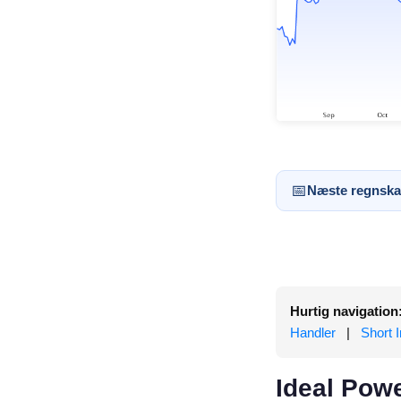
📅
Næste regnska
Hurtig navigation
Handler
|
Short I
Ideal Pow