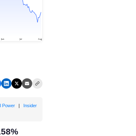
l Power
|
Insider
 158%