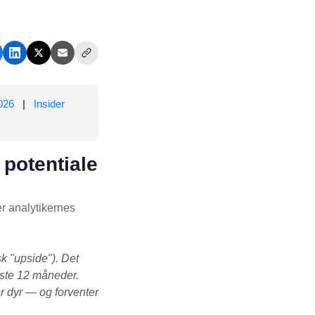
026
|
Insider
 potentiale
r analytikernes
k "upside"). Det
æste 12 måneder.
r dyr — og forventer