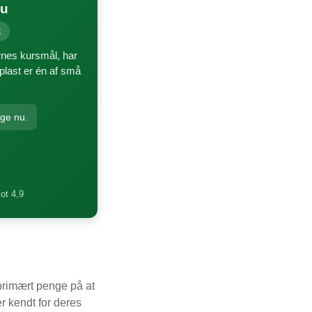
nu
k
ernes kursmål, har
plast er én af små
ige nu.
lot 4,9
 primært penge på at
r kendt for deres