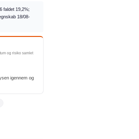
6 faldet 19,2%;
regnskab 18/08-
ntum og risiko samlet
alysen igennem og