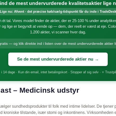
ind de mest undervurderede kvalitetsaktier lige 
Lige nu: Afvent · det præcise køb/sælg-tidspunkt får du inde i TradeDes
 ét tal. Vores model finder de aktier, der er 25-100 % under analytik
og lige er begyndt at vende op — dem, der reelt er værd at eje. Colo
1.200 aktier, vi scanner hver dag.
ratis — og klik direkte ind i listen over de mest undervurderede aktier l
Se de mest undervurderede aktier nu →
 i 14 dage · Kun din email, intet betalingskort · Stopper af sig selv · ⭐ Trustpi
ast – Medicinsk udstyr
sælger sundhedsprodukter til folk med intime lidelser. De tjener
d kroniske tilstande, især stomi og inkontinens. Virksomheden e