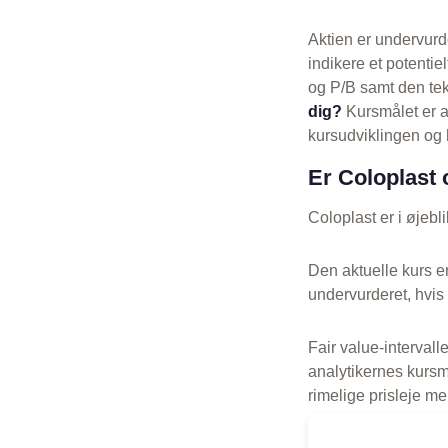
Aktien er undervurd
indikere et potenti
og P/B samt den tek
dig?
Kursmålet er a
kursudviklingen og h
Er Coloplast 
Coloplast er i øjebl
Den aktuelle kurs e
undervurderet, hvis
Fair value-intervalle
analytikernes kursmå
rimelige prisleje m