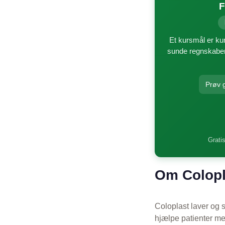
F
Et kursmål er kun
sunde regnskaber 
Prøv g
Gratis
Om Colopl
Coloplast laver og 
hjælpe patienter me