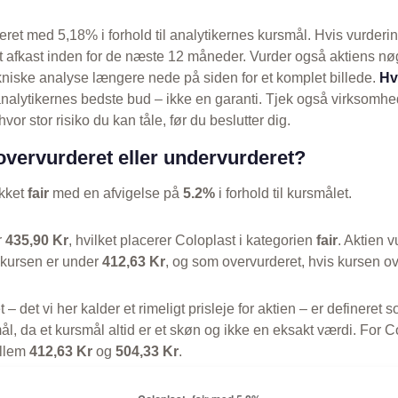
eret med 5,18% i forhold til analytikernes kursmål. Hvis vurderi
elt afkast inden for de næste 12 måneder. Vurder også aktiens nø
niske analyse længere nede på siden for et komplet billede.
Hv
nalytikernes bedste bud – ikke en garanti. Tjek også virksomhe
vor stor risiko du kan tåle, før du beslutter dig.
overvurderet eller undervurderet?
ikket
fair
med en afvigelse på
5.2%
i forhold til kursmålet.
r
435,90 Kr
, hvilket placerer Coloplast i kategorien
fair
. Aktien 
 kursen er under
412,63 Kr
, og som overvurderet, hvis kursen o
t – det vi her kalder et rimeligt prisleje for aktien – er defineret
l, da et kursmål altid er et skøn og ikke en eksakt værdi. For Co
ellem
412,63 Kr
og
504,33 Kr
.