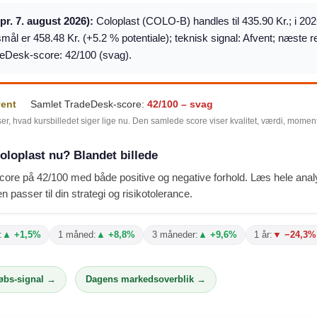
(pr. 7. august 2026):
Coloplast (COLO-B) handles til 435.90 Kr.; i 202
mål er 458.48 Kr. (+5.2 % potentiale); teknisk signal: Afvent; næste 
eDesk-score: 42/100 (svag).
vent
Samlet TradeDesk-score:
42/100 – svag
ser, hvad kursbilledet siger lige nu. Den samlede score viser kvalitet, værdi, mome
oloplast nu? Blandet billede
score på 42/100 med både positive og negative forhold. Læs hele an
n passer til din strategi og risikotolerance.
:
▲ +1,5%
1 måned:
▲ +8,8%
3 måneder:
▲ +9,6%
1 år:
▼ −24,3%
købs-signal →
Dagens markedsoverblik →