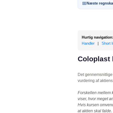
📅
Næste regnska
Hurtig navigation
Handler
|
Short I
Coloplast 
Det gennemsnitlige 
vurdering af aktien
Forskellen mellem 
viser, hvor meget an
Hvis kursen omvendt
at aktien skal falde.