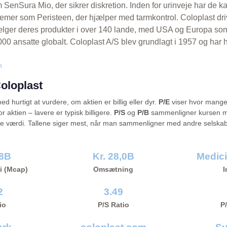
 SenSura Mio, der sikrer diskretion. Inden for urinveje har de k
mer som Peristeen, der hjælper med tarmkontrol. Coloplast drive
lger deres produkter i over 140 lande, med USA og Europa som
00 ansatte globalt. Coloplast A/S blev grundlagt i 1957 og har 
n
Coloplast
d hurtigt at vurdere, om aktien er billig eller dyr.
P/E
viser hvor mang
or aktien – lavere er typisk billigere.
P/S
og
P/B
sammenligner kursen m
e værdi. Tallene siger mest, når man sammenligner med andre selska
,8B
Kr. 28,0B
Medici
i (Mcap)
Omsætning
I
2
3.49
io
P/S Ratio
P