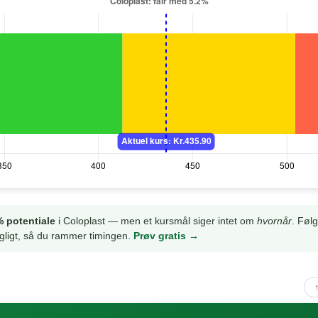
 potentiale
i Coloplast — men et kursmål siger intet om
hvornår
. Føl
gligt, så du rammer timingen.
Prøv gratis →