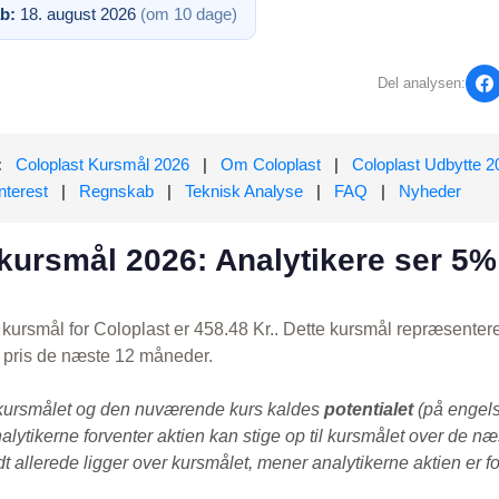
b:
18. august 2026
(om 10 dage)
Del analysen:
:
Coloplast Kursmål 2026
|
Om Coloplast
|
Coloplast Udbytte 2
nterest
|
Regnskab
|
Teknisk Analyse
|
FAQ
|
Nyheder
kursmål 2026: Analytikere ser 5%
kursmål for Coloplast er 458.48 Kr.. Dette kursmål repræsentere
s pris de næste 12 måneder.
kursmålet og den nuværende kurs kaldes
potentialet
(på engels
alytikerne forventer aktien kan stige op til kursmålet over de n
 allerede ligger over kursmålet, mener analytikerne aktien er fo