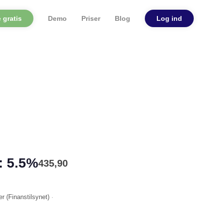
 gratis
Demo
Priser
Blog
Log ind
: 5.5%
435,90
er (
Finanstilsynet
)
·