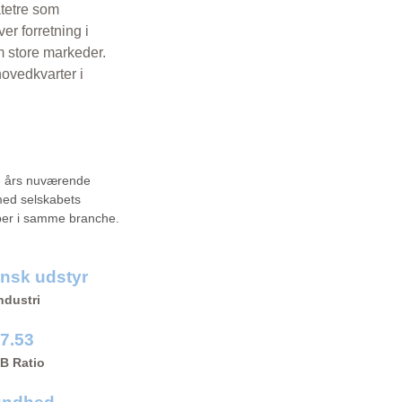
atetre som
r forretning i
 store markeder.
hovedkvarter i
e års nuværende
ed selskabets
ber i samme branche.
nsk udstyr
ndustri
7.53
/B Ratio