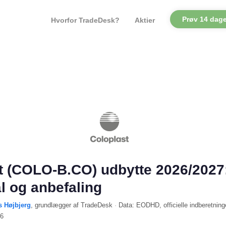
Prøv 14 dage
Hvorfor TradeDesk?
Aktier
t (COLO-B.CO) udbytte 2026/2027
l og anbefaling
s Højbjerg
, grundlægger af TradeDesk
·
Data:
EODHD
, officielle indberetning
26