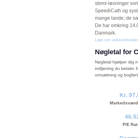
stomi-løsninger som
SpeediCath og syste
mange lande; de sæ
De har omkring 14.0
Danmark.
Læs om virksomhede
Nøgletal for 
Nøgletal hjælper dig me
indtjening du betaler f
omsætning og bogført
Kr. 97
Markedsværd
46.5
P/E Rat