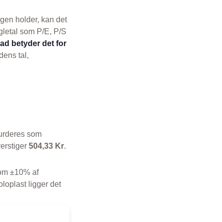
ngen holder, kan det
gletal som P/E, P/S
ad betyder det for
dens tal,
vurderes som
verstiger
504,33 Kr
.
 som ±10% af
loplast ligger det