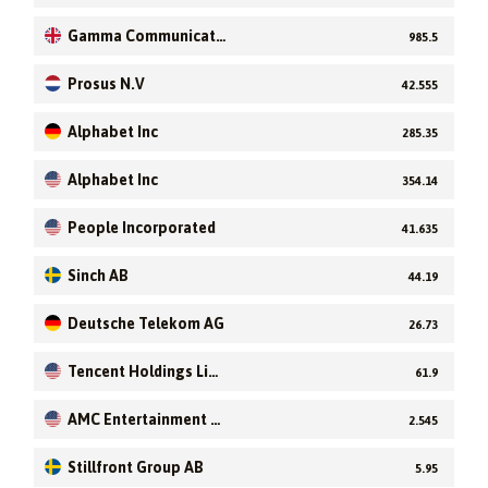
Gamma Communicati
985.5
ons plc
Prosus N.V
42.555
Alphabet Inc
285.35
Alphabet Inc
354.14
People Incorporated
41.635
Sinch AB
44.19
Deutsche Telekom AG
26.73
Tencent Holdings Limi
61.9
ted
AMC Entertainment H
2.545
oldings, Inc
Stillfront Group AB
5.95