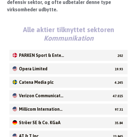
defensiv sektor, og ofte udbetaler denne type
virksomheder udbytte.
Alle aktier tilknyttet sektoren
Kommunikation
PARKEN Sport & Enter
202
tainment A/S
Opera Limited
19.93
Catena Media plc
4.245
Verizon Communicati
47.015
ons Inc
Millicom International
97.31
Cellular S.A
Ströer SE & Co. KGaA
35.84
AT & T Inc
23.845