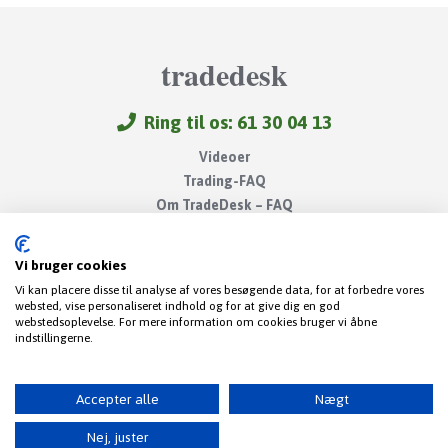
tradedesk
Ring til os: 61 30 04 13
Videoer
Trading-FAQ
Om TradeDesk – FAQ
Gode links
Kontakt
Vi bruger cookies
Betingelser
Vi kan placere disse til analyse af vores besøgende data, for at forbedre vores
Privatlivspolitik
websted, vise personaliseret indhold og for at give dig en god
webstedsoplevelse. For mere information om cookies bruger vi åbne
Disclaimer
indstillingerne.
Tradedesk Sverige
Handelsdesk Tyskland
WallStreetBuys USA
Accepter alle
Nægt
Aksjedesk Norge
Nej, juster