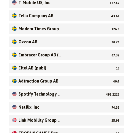
T-Mobile US, Inc
177.47
Telia Company AB
43.61
Modern Times Group
126.8
Mtg AB
Ovzon AB
38.26
Embracer Group AB (p
67.32
ubl)
Eltel AB (publ)
13
Adtraction Group AB
40.4
Spotify Technology S.
491.2225
A
Netflix, Inc
74.35
Link Mobility Group H
25.98
olding ASA