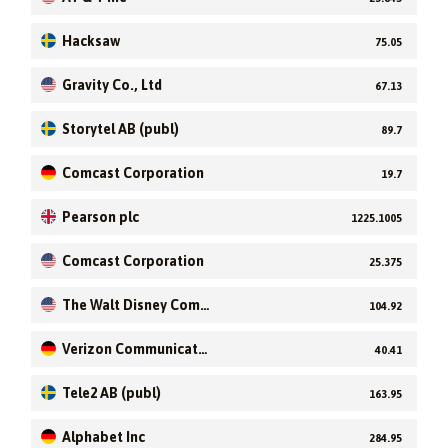
Hacksaw
75.05
Gravity Co., Ltd
67.13
Storytel AB (publ)
89.7
Comcast Corporation
19.7
Pearson plc
1225.1005
Comcast Corporation
25.375
The Walt Disney Comp
104.92
any
Verizon Communicati
40.41
ons Inc
Tele2 AB (publ)
163.95
Alphabet Inc
284.95