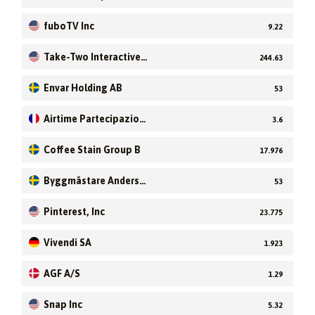
fuboTV Inc
9.22
Take-Two Interactive
244.63
Software, Inc
Envar Holding AB
53
Airtime Partecipazion
3.6
i SpA
Coffee Stain Group B
17.976
Byggmästare Anders J
53
Ahlström Holding AB
(publ)
Pinterest, Inc
23.775
Vivendi SA
1.923
AGF A/S
1.29
Snap Inc
5.32