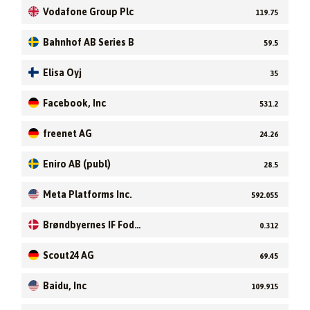
Vodafone Group Plc
119.75
Bahnhof AB Series B
59.5
Elisa Oyj
35
Facebook, Inc
531.2
freenet AG
24.26
Eniro AB (publ)
28.5
Meta Platforms Inc.
592.055
Brøndbyernes IF Fodb
0.312
old A/S
Scout24 AG
69.45
Baidu, Inc
109.915