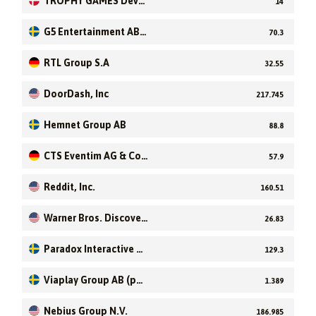
TROPHY GAMES Devel
14
opment AS
G5 Entertainment AB
70.3
(publ)
RTL Group S.A
32.55
DoorDash, Inc
217.745
Hemnet Group AB
88.8
CTS Eventim AG & Co.
57.9
KGaA
Reddit, Inc.
160.51
Warner Bros. Discover
26.83
y
Paradox Interactive A
129.3
B (publ)
Viaplay Group AB (pu
1.389
bl)
Nebius Group N.V.
186.985