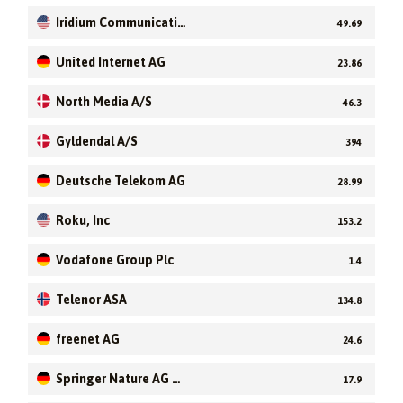
Iridium Communicatio
49.69
ns Inc
United Internet AG
23.86
North Media A/S
46.3
Gyldendal A/S
394
Deutsche Telekom AG
28.99
Roku, Inc
153.2
Vodafone Group Plc
1.4
Telenor ASA
134.8
freenet AG
24.6
Springer Nature AG &
17.9
Co KGaA