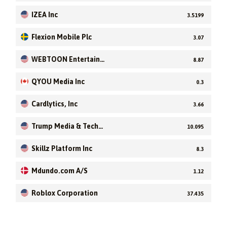
IZEA Inc
3.5199
Flexion Mobile Plc
3.07
WEBTOON Entertainm
8.87
ent Inc. Common stoc
k
QYOU Media Inc
0.3
Cardlytics, Inc
3.66
Trump Media & Techn
10.095
ology Group Corp.
Skillz Platform Inc
8.3
Mdundo.com A/S
1.12
Roblox Corporation
37.435