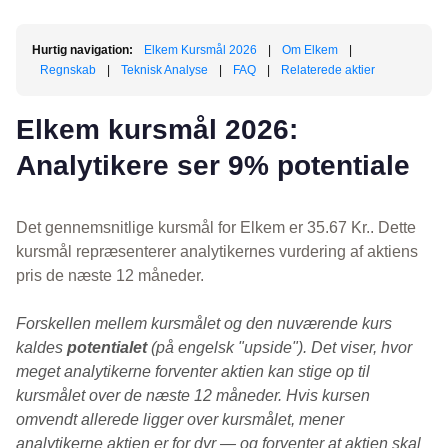
Hurtig navigation:
Elkem Kursmål 2026
|
Om Elkem
|
Regnskab
|
Teknisk Analyse
|
FAQ
|
Relaterede aktier
Elkem kursmål 2026:
Analytikere ser 9% potentiale
Det gennemsnitlige kursmål for Elkem er 35.67 Kr.. Dette
kursmål repræsenterer analytikernes vurdering af aktiens
pris de næste 12 måneder.
Forskellen mellem kursmålet og den nuværende kurs
kaldes
potentialet
(på engelsk "upside"). Det viser, hvor
meget analytikerne forventer aktien kan stige op til
kursmålet over de næste 12 måneder. Hvis kursen
omvendt allerede ligger over kursmålet, mener
analytikerne aktien er for dyr — og forventer at aktien skal