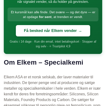
når signalet vender, så du holder på gevinsten.
Et kursmål kan alle finde. Det svære — og det dyre — er
at opdage
for sent
, at trenden er vendt.
Få besked når Elkem vender →
Gratis i 14 dage · Kun din email, intet betalingskort · Stopper af
sig selv · ⭐ Trustpilot 4,9
Om Elkem – Specialkemi
Elkem ASA er et norsk selskab, der laver materialer til
industrien. De tjener penge ved at producere og sælge
metaller og specialkemikalier i hele verden. Elkem er især
kendt for deres fire forretningsområder: Silicones, Silicon
Materials, Foundry Products og Carbon. De sælger for
eksempel silikoner til personlig pleje og ferrosilicium, som