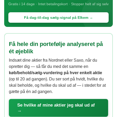
Gratis i 14 dage · Intet betalingskort · Stopper helt af sig selv
Få dag-til-dag sælg-signal på Elkem →
Få hele din portefølje analyseret på
ét øjeblik
Indsæt dine aktier fra Nordnet eller Saxo, når du
opretter dig — så får du med det samme en
køb/behold/sælg-vurdering på hver enkelt aktie
(op til 20 ad gangen). Du ser sort på hvidt, hvilke du
skal beholde, og hvilke du skal ud af — i stedet for at
gætte på én ad gangen.
Se hvilke af mine aktier jeg skal ud af
→