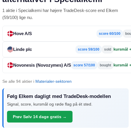
1 aktie i Specialkemi har højere TradeDesk-score end Elkem
(59/100) lige nu.
Hove A/S
score 60/100
bou
Linde plc
kursmål 
score 59/100
sold
Novonesis (Novozymes) A/S
kursmål 
score 57/100
bought
Se alle 94 aktier i
Materialer-sektoren
Følg Elkem dagligt med TradeDesk-modellen
Signal, score, kursmål og røde flag på ét sted.
Prøv Sølv 14 dage gratis →