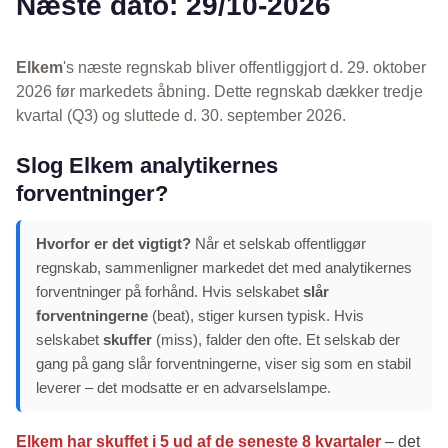
Næste dato: 29/10-2026
Elkem
's næste regnskab bliver offentliggjort d. 29. oktober
2026 før markedets åbning. Dette regnskab dækker tredje
kvartal (Q3) og sluttede d. 30. september 2026.
Slog Elkem analytikernes
forventninger?
Hvorfor er det vigtigt?
Når et selskab offentliggør
regnskab, sammenligner markedet det med analytikernes
forventninger på forhånd. Hvis selskabet
slår
forventningerne
(beat), stiger kursen typisk. Hvis
selskabet
skuffer
(miss), falder den ofte. Et selskab der
gang på gang slår forventningerne, viser sig som en stabil
leverer – det modsatte er en advarselslampe.
Elkem har skuffet i 5 ud af de seneste 8 kvartaler
– det