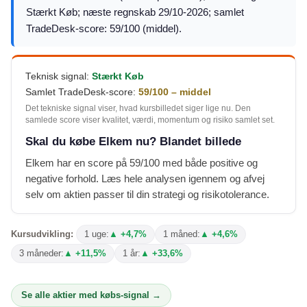
Stærkt Køb; næste regnskab 29/10-2026; samlet
TradeDesk-score: 59/100 (middel).
Teknisk signal:
Stærkt Køb
Samlet TradeDesk-score:
59/100 – middel
Det tekniske signal viser, hvad kursbilledet siger lige nu. Den
samlede score viser kvalitet, værdi, momentum og risiko samlet set.
Skal du købe Elkem nu? Blandet billede
Elkem har en score på 59/100 med både positive og
negative forhold. Læs hele analysen igennem og afvej
selv om aktien passer til din strategi og risikotolerance.
Kursudvikling:
1 uge:
▲ +4,7%
1 måned:
▲ +4,6%
3 måneder:
▲ +11,5%
1 år:
▲ +33,6%
Se alle aktier med købs-signal →