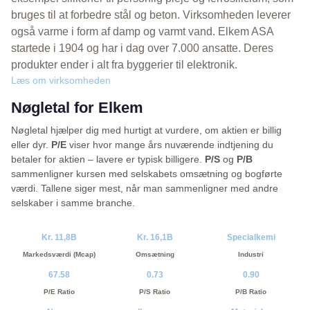
bruges til at forbedre stål og beton. Virksomheden leverer
også varme i form af damp og varmt vand. Elkem ASA
startede i 1904 og har i dag over 7.000 ansatte. Deres
produkter ender i alt fra byggerier til elektronik.
Læs om virksomheden
Nøgletal for Elkem
Nøgletal hjælper dig med hurtigt at vurdere, om aktien er billig
eller dyr.
P/E
viser hvor mange års nuværende indtjening du
betaler for aktien – lavere er typisk billigere.
P/S
og
P/B
sammenligner kursen med selskabets omsætning og bogførte
værdi. Tallene siger mest, når man sammenligner med andre
selskaber i samme branche.
Kr. 11,8B
Kr. 16,1B
Specialkemi
Markedsværdi (Mcap)
Omsætning
Industri
67.58
0.73
0.90
P/E Ratio
P/S Ratio
P/B Ratio