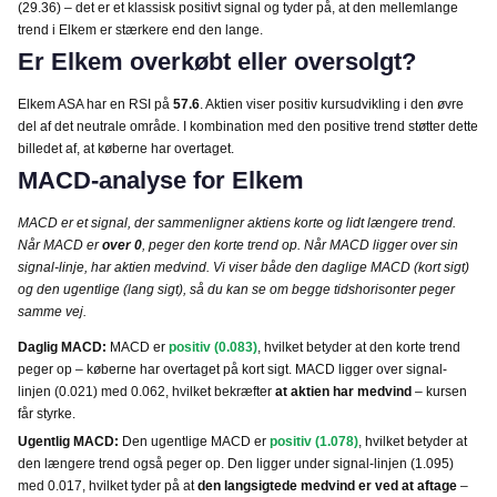
(29.36) – det er et klassisk positivt signal og tyder på, at den mellemlange
trend i Elkem er stærkere end den lange.
Er Elkem overkøbt eller oversolgt?
Elkem ASA har en RSI på
57.6
. Aktien viser positiv kursudvikling i den øvre
del af det neutrale område. I kombination med den positive trend støtter dette
billedet af, at køberne har overtaget.
MACD-analyse for Elkem
MACD er et signal, der sammenligner aktiens korte og lidt længere trend.
Når MACD er
over 0
, peger den korte trend op. Når MACD ligger over sin
signal-linje, har aktien medvind. Vi viser både den daglige MACD (kort sigt)
og den ugentlige (lang sigt), så du kan se om begge tidshorisonter peger
samme vej.
Daglig MACD:
MACD er
positiv (0.083)
, hvilket betyder at den korte trend
peger op – køberne har overtaget på kort sigt. MACD ligger over signal-
linjen (0.021) med 0.062, hvilket bekræfter
at aktien har medvind
– kursen
får styrke.
Ugentlig MACD:
Den ugentlige MACD er
positiv (1.078)
, hvilket betyder at
den længere trend også peger op. Den ligger under signal-linjen (1.095)
med 0.017, hvilket tyder på at
den langsigtede medvind er ved at aftage
–