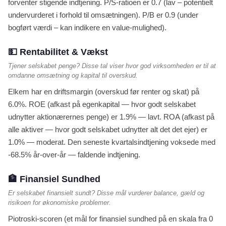
forventer stigende indtjening. P/S-ratioen er 0.7 (lav – potentielt
undervurderet i forhold til omsætningen). P/B er 0.9 (under
bogført værdi – kan indikere en value-mulighed).
💵 Rentabilitet & Vækst
Tjener selskabet penge? Disse tal viser hvor god virksomheden er til at
omdanne omsætning og kapital til overskud.
Elkem har en driftsmargin (overskud før renter og skat) på
6.0%. ROE (afkast på egenkapital — hvor godt selskabet
udnytter aktionærernes penge) er 1.9% — lavt. ROA (afkast på
alle aktiver — hvor godt selskabet udnytter alt det det ejer) er
1.0% — moderat. Den seneste kvartalsindtjening voksede med
-68.5% år-over-år — faldende indtjening.
🏦 Finansiel Sundhed
Er selskabet finansielt sundt? Disse mål vurderer balance, gæld og
risikoen for økonomiske problemer.
Piotroski-scoren (et mål for finansiel sundhed på en skala fra 0