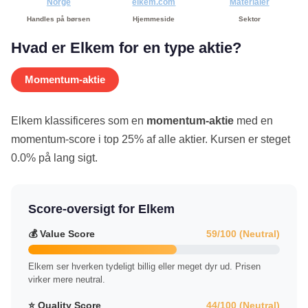
Norge
elkem.com
Materialer
Handles på børsen
Hjemmeside
Sektor
Hvad er Elkem for en type aktie?
Momentum-aktie
Elkem klassificeres som en
momentum-aktie
med en
momentum-score i top 25% af alle aktier. Kursen er steget
0.0% på lang sigt.
Score-oversigt for Elkem
💰 Value Score
59/100 (Neutral)
Elkem ser hverken tydeligt billig eller meget dyr ud. Prisen
virker mere neutral.
⭐ Quality Score
44/100 (Neutral)