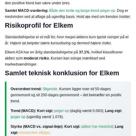
den positive trend kan være under pres.
Samlet MACD-vurdering:
Både den korte og lange trend peger op.
Dog er
medvinden ved at aftage på ugentlig basis. Hold øje med om trenden holder.
Risikoprofil for Elkem
Standardafvigelse er et mål for, hvor meget aktiens kurs typisk svinger på et
år. Højere tal betyder større kursudsving og dermed højere risiko.
Elkem ASA har en årlig standardafvigelse på
37.1%
, hvilket klassificerer
aktien som
moderat risiko
. Kursen kan svinge mærkbart ved
markedsændringer.
Samlet teknisk konklusion for Elkem
Overordnet trend:
Stigende.
Kursen ligger over sit 50-dages
gennemsnit og sit 200-dages gennemsnit – det bekræfter en positiv
trend.
Trend (MACD):
Kort sigt:
peger op
(daglig værdi 0.083);
Lang sigt:
peger op
(ugentlig værdi 1.078).
Styrke (MACD vs. signal-linje):
Kort sigt:
aktien har medvind
;
Lang
sigt:
medvinden aftager
.