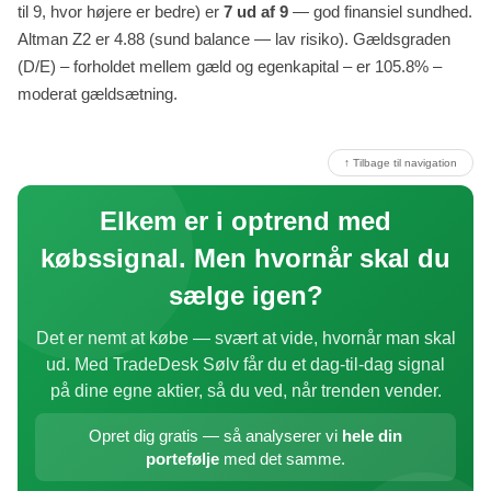
til 9, hvor højere er bedre) er
7 ud af 9
— god finansiel sundhed.
Altman Z2 er 4.88 (sund balance — lav risiko). Gældsgraden
(D/E) – forholdet mellem gæld og egenkapital – er 105.8% –
moderat gældsætning.
↑ Tilbage til navigation
Elkem er i optrend med
købssignal. Men hvornår skal du
sælge igen?
Det er nemt at købe — svært at vide, hvornår man skal
ud. Med TradeDesk Sølv får du et dag-til-dag signal
på dine egne aktier, så du ved, når trenden vender.
Opret dig gratis — så analyserer vi
hele din
portefølje
med det samme.