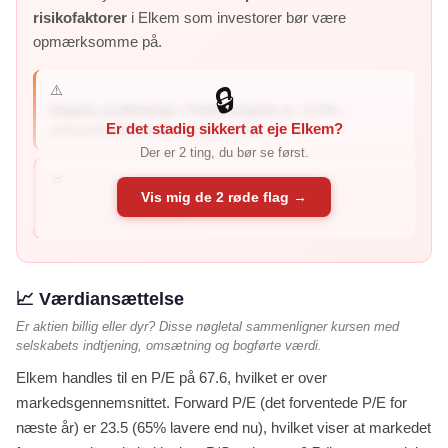
risikofaktorer
i Elkem som investorer bør være
opmærksomme på.
⚠️
🔒
Negativ profitmargin: Profitmarginen er -5.5% –
Er det stadig sikkert at eje Elkem?
virksomheden taber penge på sin...
Der er 2 ting, du bør se først.
🚨
Vis mig de 2 røde flag →
Faldende indtjening: Kvartalets indtjening er faldet 69%
år-over-år – virksomh...
📈 Værdiansættelse
Er aktien billig eller dyr? Disse nøgletal sammenligner kursen med
selskabets indtjening, omsætning og bogførte værdi.
Elkem handles til en P/E på 67.6, hvilket er over
markedsgennemsnittet. Forward P/E (det forventede P/E for
næste år) er 23.5 (65% lavere end nu), hvilket viser at markedet