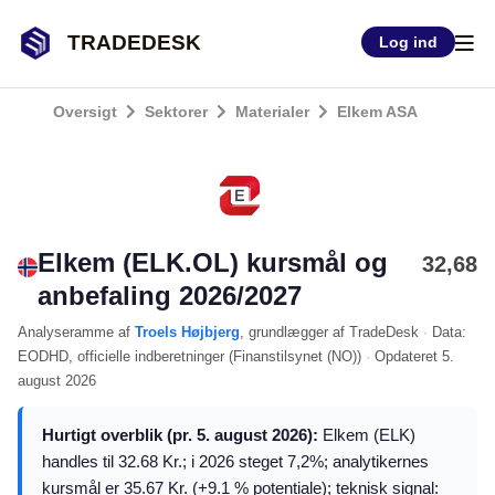
TRADEDESK
Log ind
Oversigt
Sektorer
Materialer
Elkem ASA
Elkem (ELK.OL) kursmål og
32,68
anbefaling 2026/2027
Analyseramme
af
Troels Højbjerg
, grundlægger af TradeDesk
·
Data:
EODHD
, officielle indberetninger (
Finanstilsynet (NO)
)
·
Opdateret
5.
august 2026
Hurtigt overblik (pr. 5. august 2026):
Elkem (ELK)
handles til 32.68 Kr.; i 2026 steget 7,2%; analytikernes
kursmål er 35.67 Kr. (+9.1 % potentiale); teknisk signal: