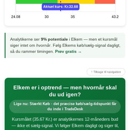
Analytikerne ser
9% potentiale
i Elkem — men et kursmål
siger intet om
hvornår
. Følg Elkems køb/sælg-signal dagligt,
så du rammer timingen.
Prøv gratis →
↑ Tilbage til navigation
Elkem er i optrend — men hvornår skal
du ud igen?
Lige nu: Stærkt Køb · det præcise køb/sælg-tidspunkt får
du inde i TradeDesk
Kursmålet (35.67 Kr.) er analytikernes 12-måneders bud
— ikke et sælg-signal. Vi følger Elkem dagligt og siger til,