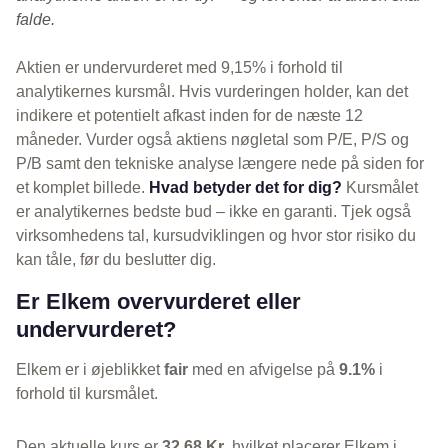
falde.
Aktien er undervurderet med 9,15% i forhold til
analytikernes kursmål. Hvis vurderingen holder, kan det
indikere et potentielt afkast inden for de næste 12
måneder. Vurder også aktiens nøgletal som P/E, P/S og
P/B samt den tekniske analyse længere nede på siden for
et komplet billede.
Hvad betyder det for dig?
Kursmålet
er analytikernes bedste bud – ikke en garanti. Tjek også
virksomhedens tal, kursudviklingen og hvor stor risiko du
kan tåle, før du beslutter dig.
Er Elkem overvurderet eller
undervurderet?
Elkem er i øjeblikket
fair
med en afvigelse på
9.1%
i
forhold til kursmålet.
Den aktuelle kurs er
32,68 Kr
, hvilket placerer Elkem i