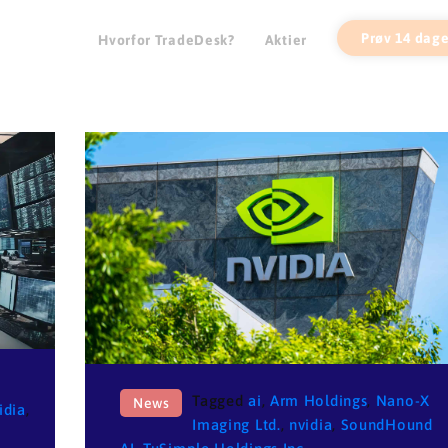
Prøv 14 dage
Hvorfor TradeDesk?
Aktier
Tagged
ai
,
Arm Holdings
,
Nano-X
News
idia
,
Imaging Ltd.
,
nvidia
,
SoundHound