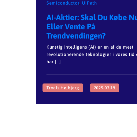
Semiconductor
,
UiPath
AI-Aktier: Skal Du Købe Nu
Eller Vente På
Trendvendingen?
Kunstig intelligens (AI) er en af de mest
revolutionerende teknologier i vores tid
har […]