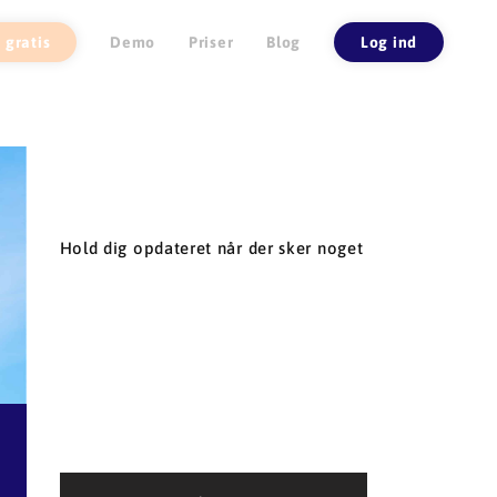
 gratis
Demo
Priser
Blog
Log ind
Hold dig opdateret når der sker noget