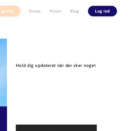
 gratis
Demo
Priser
Blog
Log ind
Hold dig opdateret når der sker noget