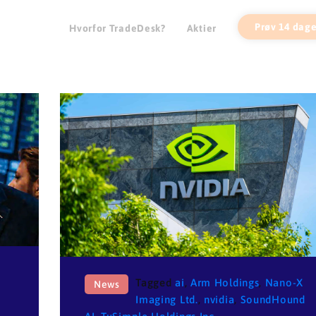
Prøv 14 dage
Hvorfor TradeDesk?
Aktier
Tagged
ai
,
Arm Holdings
,
Nano-X
News
Imaging Ltd.
,
nvidia
,
SoundHound