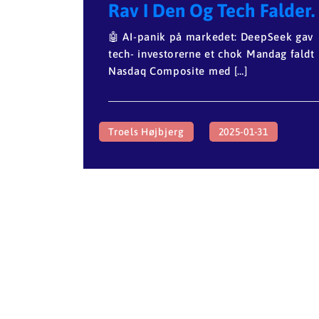
Rav I Den Og Tech Falder.
🤖 AI-panik på markedet: DeepSeek gav
tech- investorerne et chok Mandag faldt
Nasdaq Composite med […]