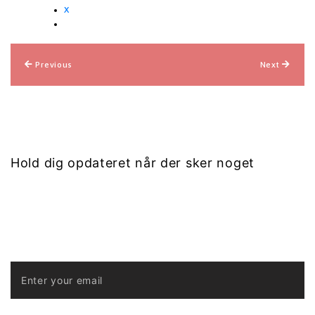
X
Indlægsnavigation
Previous
Next
Hold dig opdateret når der sker noget