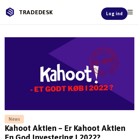
TRADEDESK
Log ind
Skip
to
content
News
Kahoot Aktien – Er Kahoot Aktien
En God Investering I 2022?