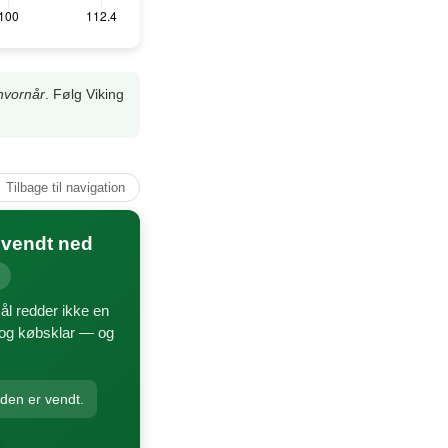
hvornår
. Følg Viking
↑ Tilbage til navigation
 vendt ned
ål redder ikke en
dt og købsklar — og
nden er vendt.