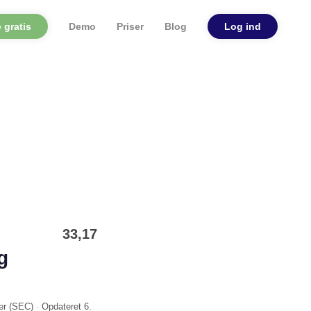
 gratis
Demo
Priser
Blog
Log ind
33,17
g
er (
SEC
)
·
Opdateret
6.