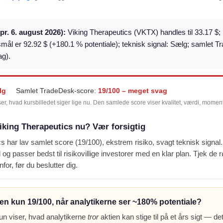
(pr. 6. august 2026):
Viking Therapeutics (VKTX) handles til 33.17 $; 
smål er 92.92 $ (+180.1 % potentiale); teknisk signal: Sælg; samlet 
ag).
lg
Samlet TradeDesk-score:
19/100 – meget svag
ser, hvad kursbilledet siger lige nu. Den samlede score viser kvalitet, værdi, mome
iking Therapeutics nu? Vær forsigtig
s har lav samlet score (19/100), ekstrem risiko, svagt teknisk signal
 og passer bedst til risikovillige investorer med en klar plan. Tjek de 
nfor, før du beslutter dig.
en kun 19/100, når analytikerne ser ~180% potentiale?
un viser, hvad analytikerne
tror
aktien kan stige til på et års sigt — det