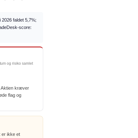
i 2026 faldet 5,7%;
TradeDesk-score:
ntum og risiko samlet
. Aktien kræver
røde flag og
 er ikke et