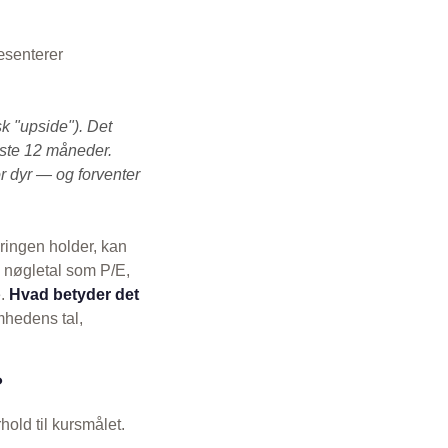
æsenterer
k "upside"). Det
æste 12 måneder.
r dyr — og forventer
ringen holder, kan
s nøgletal som P/E,
e.
Hvad betyder det
mhedens tal,
?
rhold til kursmålet.