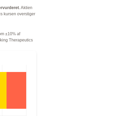
rvurderet
. Aktien
is kursen overstiger
 som ±10% af
Viking Therapeutics