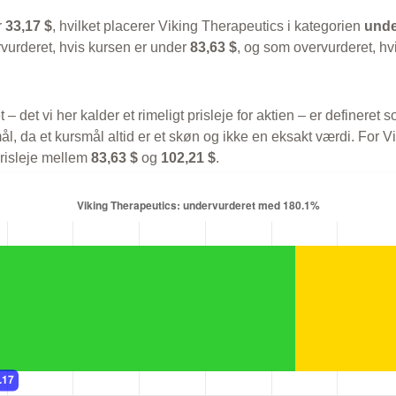
r
33,17 $
, hvilket placerer Viking Therapeutics i kategorien
unde
vurderet, hvis kursen er under
83,63 $
, og som overvurderet, hv
t – det vi her kalder et rimeligt prisleje for aktien – er defineret
ål, da et kursmål altid er et skøn og ikke en eksakt værdi. For 
prisleje mellem
83,63 $
og
102,21 $
.