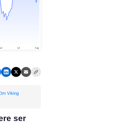
Om Viking
Q
ere ser