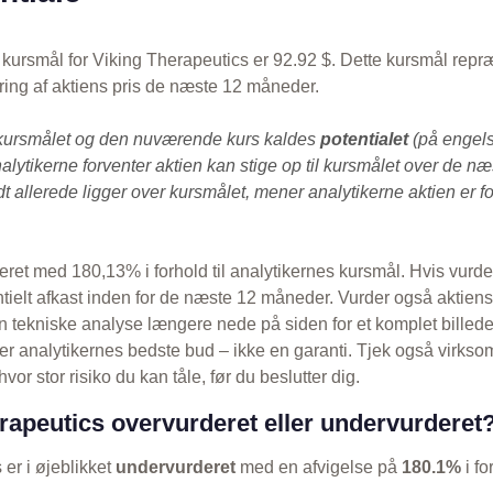
kursmål for Viking Therapeutics er 92.92 $. Dette kursmål repr
ring af aktiens pris de næste 12 måneder.
kursmålet og den nuværende kurs kaldes
potentialet
(på engels
alytikerne forventer aktien kan stige op til kursmålet over de n
 allerede ligger over kursmålet, mener analytikerne aktien er fo
eret med 180,13% i forhold til analytikernes kursmål. Hvis vurde
entielt afkast inden for de næste 12 måneder. Vurder også aktien
 tekniske analyse længere nede på siden for et komplet billed
r analytikernes bedste bud – ikke en garanti. Tjek også virkso
vor stor risiko du kan tåle, før du beslutter dig.
rapeutics overvurderet eller undervurderet
er i øjeblikket
undervurderet
med en afvigelse på
180.1%
i fo