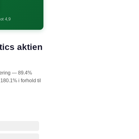
lot 4,9
tics aktien
rdering — 89.4%
180.1% i forhold til