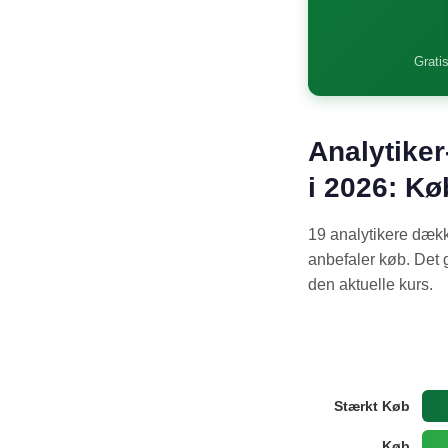
Gratis
Analytiker
i 2026: Kø
19 analytikere dækk
anbefaler køb. Det g
den aktuelle kurs.
Stærkt Køb
Køb