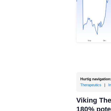
Hurtig navigation
Therapeutics
|
I
Viking The
180% pote