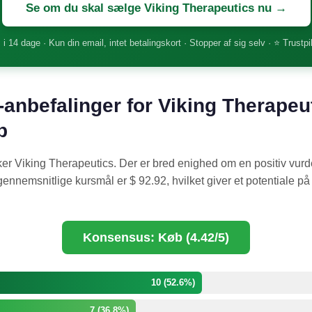
Se om du skal sælge Viking Therapeutics nu →
 i 14 dage · Kun din email, intet betalingskort · Stopper af sig selv · ⭐ Trustpi
-anbefalinger for Viking Therapeu
b
er Viking Therapeutics. Der er bred enighed om en positiv vu
ennemsnitlige kursmål er $ 92.92, hvilket giver et potentiale på 
Konsensus: Køb (4.42/5)
10 (52.6%)
7 (36.8%)