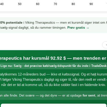
0% potentiale
i Viking Therapeutics — men et kursmål siger intet om
sælg-signal dagligt, så du rammer timingen.
Prøv gratis →
erapeutics har kursmål 92.92 $ — men trenden er
Lige nu: Sælg · det præcise køb/sælg-tidspunkt får du inde i TradeDesk
alytikernes 12-måneders bud — ikke et købssignal. Og et højt kursm
Vi følger Viking Therapeutics dagligt og siger til, når den reelt er ven
når det er tid at komme ud, så du ikke sidder fast i en faldende kniv.
an alle finde. Det svære — og det dyre — er at opdage
for sent
, at tre