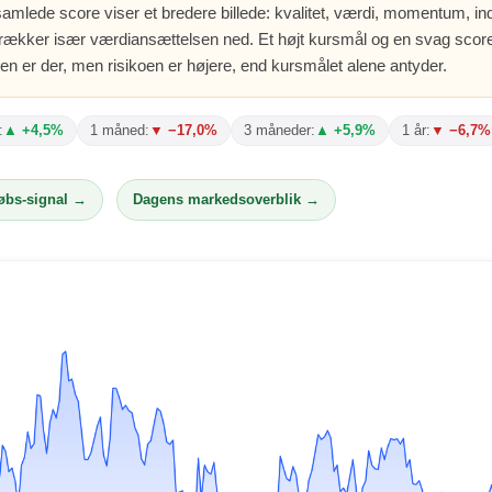
amlede score viser et bredere billede: kvalitet, værdi, momentum, indt
 trækker især værdiansættelsen ned. Et højt kursmål og en svag sco
en er der, men risikoen er højere, end kursmålet alene antyder.
:
▲ +4,5%
1 måned:
▼ −17,0%
3 måneder:
▲ +5,9%
1 år:
▼ −6,7%
købs-signal →
Dagens markedsoverblik →