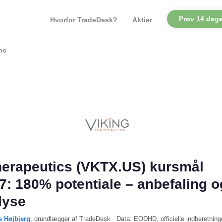
Prøv 14 dage
Hvorfor TradeDesk?
Aktier
nc
herapeutics (VKTX.US) kursmål
7: 180% potentiale – anbefaling o
lyse
s Højbjerg
, grundlægger af TradeDesk
·
Data:
EODHD
, officielle indberetning