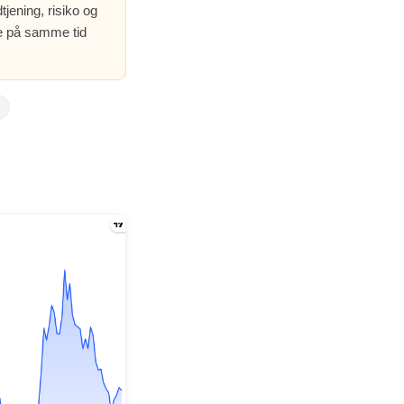
jening, risiko og
re på samme tid