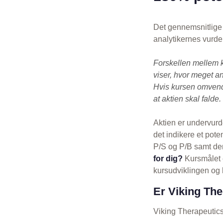
Det gennemsnitlige 
analytikernes vurde
Forskellen mellem 
viser, hvor meget an
Hvis kursen omvendt
at aktien skal falde.
Aktien er undervurd
det indikere et pot
P/S og P/B samt den
for dig?
Kursmålet e
kursudviklingen og h
Er Viking The
Viking Therapeutics 