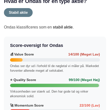
Hvad er Ondas for en type aktie?
Stabil aktie
Ondas klassificeres som en
stabil aktie
.
Score-oversigt for Ondas
💰 Value Score
14/100 (Meget Lav)
Ondas ser dyr ud i forhold til de nøgletal vi måler på. Markedet
forventer allerede meget af selskabet.
⭐ Quality Score
99/100 (Meget Høj)
Virksomheden ser stærk ud. Den har gode tal og virker
økonomisk solid.
🚀 Momentum Score
22/100 (Lav)