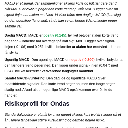
MACD er et signal, der sammenligner aktiens korte og lidt længere trend.
Når MACD er
over 0
, peger den korte trend op. Når MACD ligger over sin
signal-linje, har aktien medvind. Vi viser både den daglige MACD (kort sigt)
og den ugentlige (lang sigt), så du kan se om begge tidshorisonter peger
samme vej.
Daglig MACD:
MACD er
positiv (0.145)
, hvilket betyder at den korte trend
peger op – køberne har overtaget på kort sigt. MACD ligger over signal-
linjen (-0.106) med 0.251, hvilket bekræfter
at aktien har medvind
– kursen
får styrke.
Ugentlig MACD:
Den ugentlige MACD er
negativ (-0.300)
, hvilket betyder at
den længere trend peger ned. Den ligger under signal-linjen (0.047) med
0.347, hvilket bekræfter
vedvarende langsigtet modvind
.
Samlet MACD-vurdering:
Den daglige og ugentlige MACD giver
modstridende signaler. Den korte trend peger op, men den lange peger
stadig ned. Afvent at den ugentlige MACD også kommer over 0, før du
handler.
Risikoprofil for Ondas
Standardafvigelse er et mål for, hvor meget aktiens kurs typisk svinger på et
år. Højere tal betyder større kursudsving og dermed højere risiko.