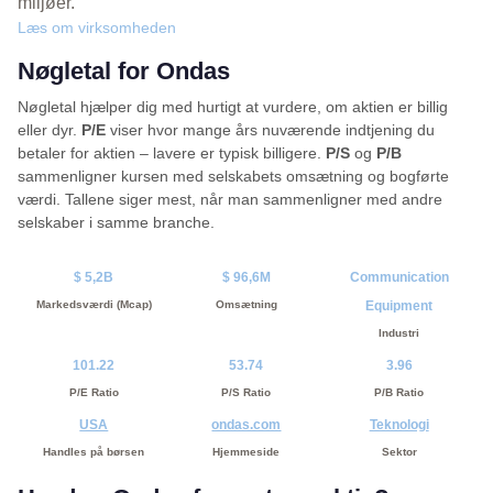
miljøer.
Læs om virksomheden
Nøgletal for Ondas
Nøgletal hjælper dig med hurtigt at vurdere, om aktien er billig
eller dyr.
P/E
viser hvor mange års nuværende indtjening du
betaler for aktien – lavere er typisk billigere.
P/S
og
P/B
sammenligner kursen med selskabets omsætning og bogførte
værdi. Tallene siger mest, når man sammenligner med andre
selskaber i samme branche.
$ 5,2B
$ 96,6M
Communication
Markedsværdi (Mcap)
Omsætning
Equipment
Industri
101.22
53.74
3.96
P/E Ratio
P/S Ratio
P/B Ratio
USA
ondas.com
Teknologi
Handles på børsen
Hjemmeside
Sektor