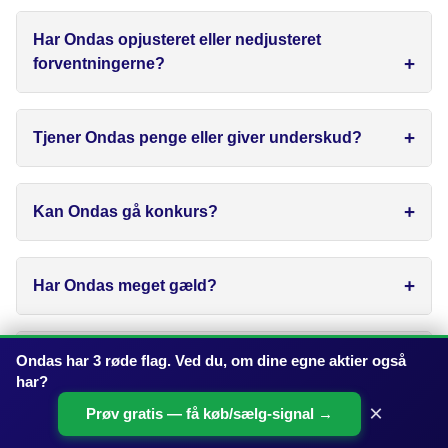
Har Ondas opjusteret eller nedjusteret
forventningerne?
Tjener Ondas penge eller giver underskud?
Kan Ondas gå konkurs?
Har Ondas meget gæld?
Hvor finder jeg en analyse af Ondas aktien?
Ondas har 3 røde flag. Ved du, om dine egne aktier også
har?
×
Prøv gratis — få køb/sælg-signal →
Hvilket værktøj er bedst til at analysere Ondas