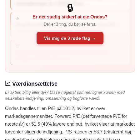
rentedækningen er 1.070,5× (hvor ...
🔒
Er det stadig sikkert at eje Ondas?
⚠️
Der er 3 ting, du bør se først.
Svag finansiel sundhed: Piotroski-score er kun 3/9 –
virksomheden viser tegn på s...
Vis mig de 3 røde flag →
🚨
Høj short interest: 40.5% af aktierne er shortet –
mange professionelle inves...
📈 Værdiansættelse
Er aktien billig eller dyr? Disse nøgletal sammenligner kursen med
selskabets indtjening, omsætning og bogførte værdi.
Ondas handles til en P/E på 101.2, hvilket er over
markedsgennemsnittet. Forward P/E (det forventede P/E for
næste år) er 51.5 (49% lavere end nu), hvilket viser at markedet
forventer stigende indtjening. P/S-ratioen er 53.7 (ekstremt høj –
markedet prissætter aktien som en kraftig vækstaktie og