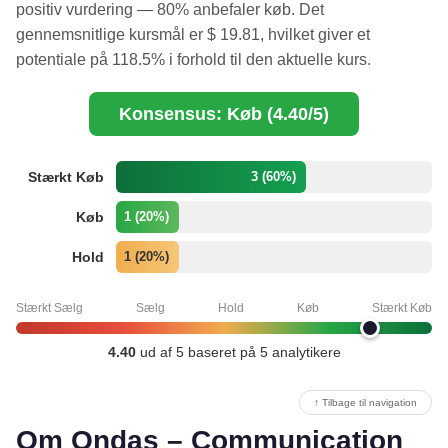
positiv vurdering — 80% anbefaler køb. Det
gennemsnitlige kursmål er $ 19.81, hvilket giver et
potentiale på 118.5% i forhold til den aktuelle kurs.
Konsensus: Køb (4.40/5)
Stærkt Køb
3 (60%)
Køb
1 (20%)
Hold
1 (20%)
Stærkt Sælg
Sælg
Hold
Køb
Stærkt Køb
4.40
ud af 5 baseret på 5 analytikere
↑ Tilbage til navigation
Om Ondas – Communication