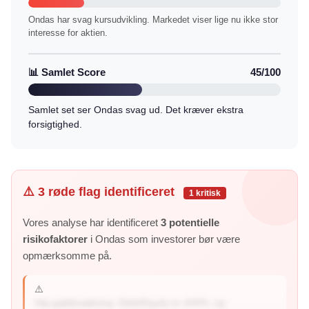
Ondas har svag kursudvikling. Markedet viser lige nu ikke stor
interesse for aktien.
📊 Samlet Score
45/100
Samlet set ser Ondas svag ud. Det kræver ekstra
forsigtighed.
⚠️ 3 røde flag identificeret
1 kritisk
Vores analyse har identificeret
3 potentielle
risikofaktorer
i Ondas som investorer bør være
opmærksomme på.
⚠️
Høj gældssætning: Debt/Equity er 444%, og