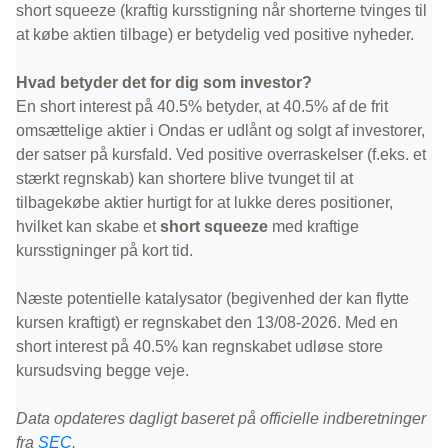
short squeeze (kraftig kursstigning når shorterne tvinges til
at købe aktien tilbage) er betydelig ved positive nyheder.
Hvad betyder det for dig som investor?
En short interest på 40.5% betyder, at 40.5% af de frit
omsættelige aktier i Ondas er udlånt og solgt af investorer,
der satser på kursfald. Ved positive overraskelser (f.eks. et
stærkt regnskab) kan shortere blive tvunget til at
tilbagekøbe aktier hurtigt for at lukke deres positioner,
hvilket kan skabe et
short squeeze
med kraftige
kursstigninger på kort tid.
Næste potentielle katalysator (begivenhed der kan flytte
kursen kraftigt) er regnskabet den 13/08-2026. Med en
short interest på 40.5% kan regnskabet udløse store
kursudsving begge veje.
Data opdateres dagligt baseret på officielle indberetninger
fra
SEC
.