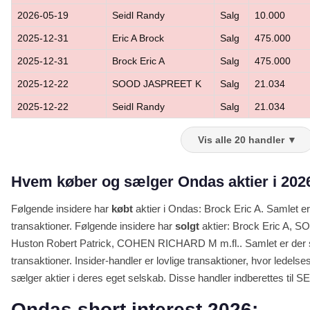
2026-05-19
Seidl Randy
Salg
10.000
2025-12-31
Eric A Brock
Salg
475.000
2025-12-31
Brock Eric A
Salg
475.000
2025-12-22
SOOD JASPREET K
Salg
21.034
2025-12-22
Seidl Randy
Salg
21.034
Vis alle 20 handler ▼
Hvem køber og sælger Ondas aktier i 202
Følgende insidere har
købt
aktier i Ondas: Brock Eric A. Samlet er
transaktioner. Følgende insidere har
solgt
aktier: Brock Eric A,
Huston Robert Patrick, COHEN RICHARD M m.fl.. Samlet er der s
transaktioner. Insider-handler er lovlige transaktioner, hvor lede
sælger aktier i deres eget selskab. Disse handler indberettes til SEC
Ondas short interest 2026: