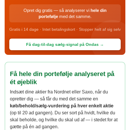
Opret dig gratis — så analyserer vi
hele din
portefølje
med det samme.
Gratis i 14 dage · Intet betalingskort · Stopper helt af sig selv
Få dag-til-dag sælg-signal på Ondas →
Få hele din portefølje analyseret på
ét øjeblik
Indsæt dine aktier fra Nordnet eller Saxo, når du
opretter dig — så får du med det samme en
køb/behold/sælg-vurdering på hver enkelt aktie
(op til 20 ad gangen). Du ser sort på hvidt, hvilke du
skal beholde, og hvilke du skal ud af — i stedet for at
gætte på én ad gangen.