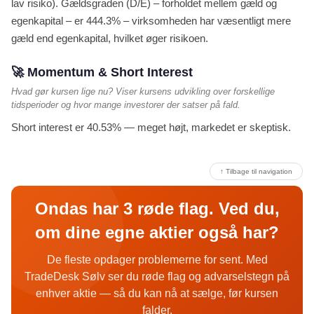
lav risiko). Gældsgraden (D/E) – forholdet mellem gæld og
egenkapital – er 444.3% – virksomheden har væsentligt mere
gæld end egenkapital, hvilket øger risikoen.
🚀 Momentum & Short Interest
Hvad gør kursen lige nu? Viser kursens udvikling over forskellige
tidsperioder og hvor mange investorer der satser på fald.
Short interest er 40.53% — meget højt, markedet er skeptisk.
↑ Tilbage til navigation
Ondas har 3 røde flag. Ved du,
om dine egne aktier også har?
De fleste opdager problemerne for sent. Med
TradeDesk Sølv ser du røde flag og advarselstegn på
enhver aktie — så du kan nå at sælge, før kursen
falder.