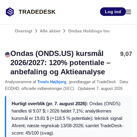
TRADEDESK
Log ind
Oversigt
Alle aktier
Ondas Holdings Inc
Ondas (ONDS.US) kursmål
9,07
2026/2027: 120% potentiale –
anbefaling og Aktieanalyse
Analyseramme
af
Troels Højbjerg
, grundlægger af TradeDesk
·
Data:
EODHD
, officielle indberetninger (
SEC
)
·
Opdateret
7. august 2026
Hurtigt overblik (pr. 7. august 2026):
Ondas (ONDS)
handles til 9.07 $; i 2026 faldet 7,1%; analytikernes
kursmål er 19.81 $ (+118.5 % potentiale); teknisk signal:
Afvent; næste regnskab 13/08-2026; samlet TradeDesk-
score: 45/100 (svag).