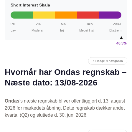
Short Interest Skala
0%
2%
5%
10%
20%+
Lav
Moderat
Høj
Meget Høj
Ekstrem
▲
40.5%
↑ Tilbage til navigation
Hvornår har Ondas regnskab –
Næste dato: 13/08-2026
Ondas
's næste regnskab bliver offentliggjort d. 13. august
2026 før markedets åbning. Dette regnskab dækker andet
kvartal (Q2) og sluttede d. 30. juni 2026.