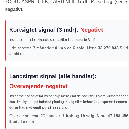
SOOD JASPREET K, LAIRD NEIL J m.fl.. På kort sigt (seneste
negativt
.
Kortsigtet signal (3 mdr):
Negativt
Insidere har udelukkende solgt aktier i de seneste 3 måneder.
I de seneste 3 måneder:
0 køb
og
6 salg
. Netto
32.270.838 $
ud
af aktien.
Langsigtet signal (alle handler):
Overvejende negativt
Insiderne har solgt for væsentligt mere end de har købt. I store virksomheder
kan det skyldes på forhånd planlagte salg eller behov for at sprede formuen 
det er ikke nødvendigvis et negativt signal.
Over de seneste 20 handler:
1 køb
og
19 salg
. Netto
47.158.456
$
ud af aktien.