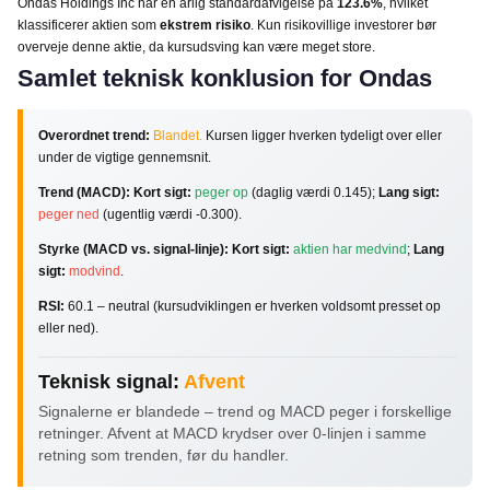
Ondas Holdings Inc har en årlig standardafvigelse på
123.6%
, hvilket
klassificerer aktien som
ekstrem risiko
. Kun risikovillige investorer bør
overveje denne aktie, da kursudsving kan være meget store.
Samlet teknisk konklusion for Ondas
Overordnet trend:
Blandet.
Kursen ligger hverken tydeligt over eller
under de vigtige gennemsnit.
Trend (MACD):
Kort sigt:
peger op
(daglig værdi 0.145);
Lang sigt:
peger ned
(ugentlig værdi -0.300).
Styrke (MACD vs. signal-linje):
Kort sigt:
aktien har medvind
;
Lang
sigt:
modvind
.
RSI:
60.1 – neutral (kursudviklingen er hverken voldsomt presset op
eller ned).
Teknisk signal:
Afvent
Signalerne er blandede – trend og MACD peger i forskellige
retninger. Afvent at MACD krydser over 0-linjen i samme
retning som trenden, før du handler.