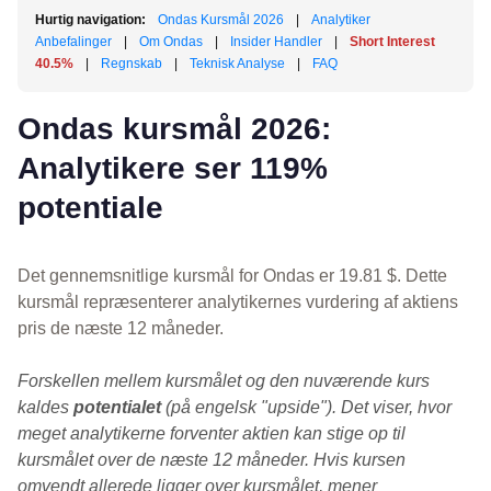
Hurtig navigation:
Ondas Kursmål 2026
|
Analytiker
Anbefalinger
|
Om Ondas
|
Insider Handler
|
Short Interest
40.5%
|
Regnskab
|
Teknisk Analyse
|
FAQ
Ondas kursmål 2026:
Analytikere ser 119%
potentiale
Det gennemsnitlige kursmål for Ondas er 19.81 $. Dette
kursmål repræsenterer analytikernes vurdering af aktiens
pris de næste 12 måneder.
Forskellen mellem kursmålet og den nuværende kurs
kaldes
potentialet
(på engelsk "upside"). Det viser, hvor
meget analytikerne forventer aktien kan stige op til
kursmålet over de næste 12 måneder. Hvis kursen
omvendt allerede ligger over kursmålet, mener