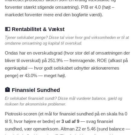
forventer stærkt stigende omsætning). P/B er 4.0 (højt –
markedet forventer mere end den bogførte værdi).
💵 Rentabilitet & Vækst
Tjener selskabet penge? Disse tal viser hvor god virksomheden er til at
omdanne omsætning og kapital til overskud.
Ondas har en overskudsgrad (hvor stor del af omsætningen der
bliver til overskud) på 251.9% — fremragende. ROE (afkast på
egenkapital — hvor godt selskabet udnytter aktionærernes
penge) er 43.0% — meget højt.
🏦 Finansiel Sundhed
Er selskabet finansielt sundt? Disse mål vurderer balance, gæld og
risikoen for økonomiske problemer.
Piotroski-scoren (et mål for finansiel sundhed på en skala fra 0
til 9, hvor højere er bedre) er
3 ud af 9
— svag finansiel
sundhed, vær opmærksom. Altman Z2 er 5.46 (sund balance —