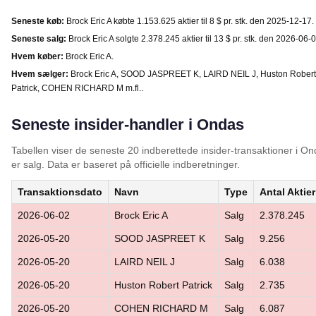
Seneste køb:
Brock Eric A købte 1.153.625 aktier til 8 $ pr. stk. den 2025-12-17.
Seneste salg:
Brock Eric A solgte 2.378.245 aktier til 13 $ pr. stk. den 2026-06-0
Hvem køber:
Brock Eric A.
Hvem sælger:
Brock Eric A, SOOD JASPREET K, LAIRD NEIL J, Huston Robert
Patrick, COHEN RICHARD M m.fl..
Seneste insider-handler i Ondas
Tabellen viser de seneste 20 indberettede insider-transaktioner i 
er salg. Data er baseret på officielle indberetninger.
Transaktionsdato
Navn
Type
Antal Aktier
2026-06-02
Brock Eric A
Salg
2.378.245
2026-05-20
SOOD JASPREET K
Salg
9.256
2026-05-20
LAIRD NEIL J
Salg
6.038
2026-05-20
Huston Robert Patrick
Salg
2.735
2026-05-20
COHEN RICHARD M
Salg
6.087