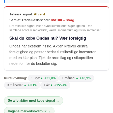
Teknisk signal:
Afvent
Samlet TradeDesk-score:
45/100 – svag
Det tekniske signal viser, hvad kursbilledet siger lige nu. Den
samlede score viser kvalitet, værdi, momentum og risiko samlet set.
Skal du købe Ondas nu? Vær forsigtig
Ondas har ekstrem risiko. Aktien kræver ekstra
forsigtighed og passer bedst til risikovillige investorer
med en klar plan. Tjek de røde flag og risikoprofilen
nedenfor, før du beslutter dig.
Kursudvikling:
1 uge:
▲ +21,0%
1 måned:
▲ +18,5%
3 måneder:
▲ +0,1%
1 år:
▲ +155,4%
Se alle aktier med købs-signal →
Dagens markedsoverblik →