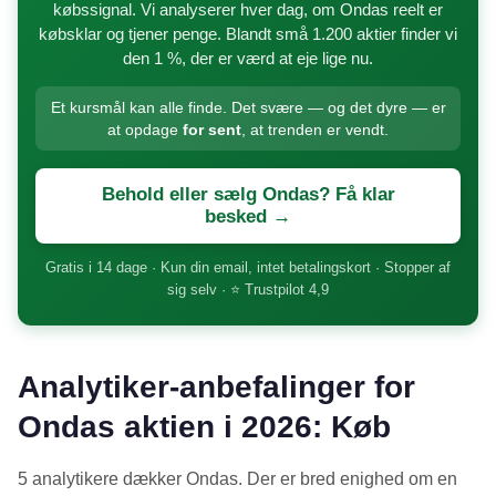
købssignal. Vi analyserer hver dag, om Ondas reelt er
købsklar og tjener penge. Blandt små 1.200 aktier finder vi
den 1 %, der er værd at eje lige nu.
Et kursmål kan alle finde. Det svære — og det dyre — er
at opdage
for sent
, at trenden er vendt.
Behold eller sælg Ondas? Få klar
besked →
Gratis i 14 dage · Kun din email, intet betalingskort · Stopper af
sig selv · ⭐ Trustpilot 4,9
Analytiker-anbefalinger for
Ondas aktien i 2026: Køb
5 analytikere dækker Ondas. Der er bred enighed om en