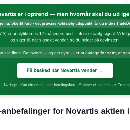
vartis er i optrend — men hvornår skal du ud ig
ge nu: Stærkt Køb · det præcise køb/sælg-tidspunkt får du inde i TradeD
 $) er analytikernes 12-måneders bud — ikke et sælg-signal. Vi følge
og siger til, når signalet vender, så du holder på gevinsten.
an alle finde. Det svære — og det dyre — er at opdage
for sent
, at tre
Få besked når Novartis vender →
 i 14 dage · Kun din email, intet betalingskort · Stopper af sig selv · ⭐ Trustpi
-anbefalinger for Novartis aktien 