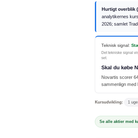
Hurtigt overblik 
analytikernes kur
2026; samlet Trad
Teknisk signal:
St
Det tekniske signal vi
set.
Skal du købe N
Novartis scorer 64
sammenlign med ku
Kursudvikling:
1 uge
Se alle aktier med 