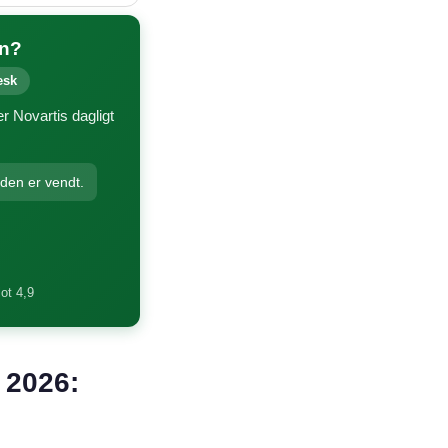
en?
esk
r Novartis dagligt
nden er vendt.
lot 4,9
i 2026: