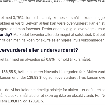
 allerede ligger over kursmålet, mener analytikerne aktien er fo
ret med 0,75% i forhold til analytikernes kursmål — kursen ligge
aktien er værd. Selvom aktien kan være overvurderet, kan en s
ngere, end man forventer. Derfor er det vigtigt at overvåge kurs
or dig?
Markedet forventer allerede meget af selskabet. Det bet
 falder, men risikoen for skuffelse er højere, hvis virksomheden 
vervurderet eller undervurderet?
kket
fair
med en afvigelse på
0.8%
i forhold til kursmålet.
r
156,55 $
, hvilket placerer Novartis i kategorien
fair
. Aktien vu
 kursen er under
139,83 $
, og som overvurderet, hvis kursen ove
t – det vi her kalder et rimeligt prisleje for aktien – er defineret
l, da et kursmål altid er et skøn og ikke en eksakt værdi. For No
ellem
139,83 $
og
170,91 $
.