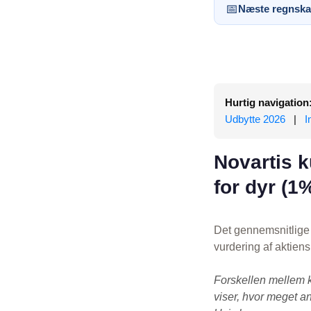
📅
Næste regnska
Hurtig navigation
Udbytte 2026
|
I
Novartis k
for dyr (1
Det gennemsnitlige 
vurdering af aktien
Forskellen mellem 
viser, hvor meget an