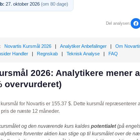
b:
27. oktober 2026
(om 80 dage)
Del analysen:
:
Novartis Kursmål 2026
|
Analytiker Anbefalinger
|
Om Novarti
nsider Handler
|
Regnskab
|
Teknisk Analyse
|
FAQ
ursmål 2026: Analytikere mener a
% overvurderet)
kursmål for Novartis er 155.37 $. Dette kursmål repræsenterer 
s pris de næste 12 måneder.
kursmålet og den nuværende kurs kaldes
potentialet
(på engels
alytikerne forventer aktien kan stige op til kursmålet over de n