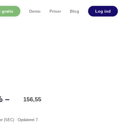
 gratis
Demo
Priser
Blog
Log ind
% –
156,55
er (
SEC
)
·
Opdateret
7.