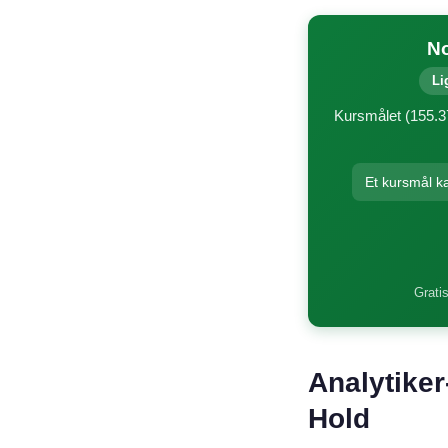
No
Li
Kursmålet (155.37
Et kursmål k
Gratis
Analytiker
Hold