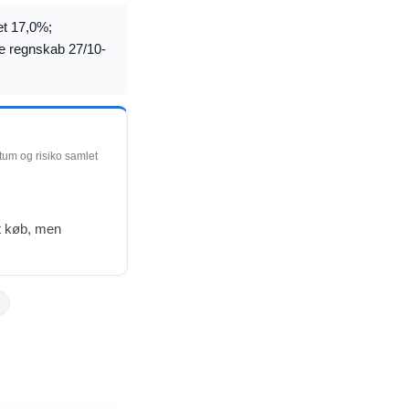
et 17,0%;
te regnskab 27/10-
ntum og risiko samlet
dt køb, men