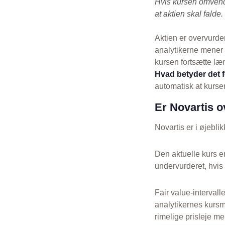
Hvis kursen omvendt
at aktien skal falde.
Aktien er overvurde
analytikerne mener 
kursen fortsætte læ
Hvad betyder det f
automatisk at kursen
Er Novartis o
Novartis er i øjebli
Den aktuelle kurs e
undervurderet, hvis
Fair value-intervalle
analytikernes kursmå
rimelige prisleje m