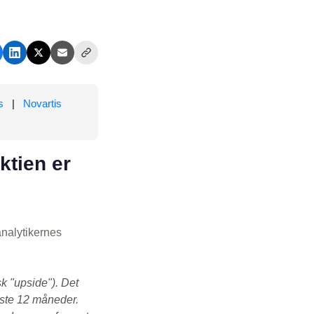
s
|
Novartis
ktien er
analytikernes
k "upside"). Det
æste 12 måneder.