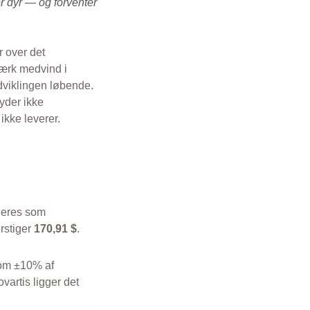
r dyr — og forventer
r over det
tærk medvind i
udviklingen løbende.
yder ikke
ikke leverer.
rderes som
rstiger
170,91 $
.
 som ±10% af
vartis ligger det