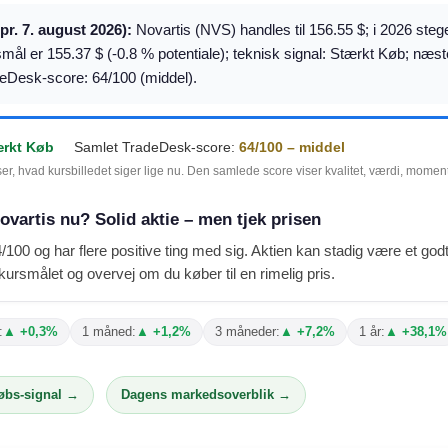
(pr. 7. august 2026):
Novartis (NVS) handles til 156.55 $; i 2026 steg
smål er 155.37 $ (-0.8 % potentiale); teknisk signal: Stærkt Køb; næs
eDesk-score: 64/100 (middel).
ærkt Køb
Samlet TradeDesk-score:
64/100 – middel
ser, hvad kursbilledet siger lige nu. Den samlede score viser kvalitet, værdi, mome
ovartis nu? Solid aktie – men tjek prisen
/100 og har flere positive ting med sig. Aktien kan stadig være et go
rsmålet og overvej om du køber til en rimelig pris.
:
▲ +0,3%
1 måned:
▲ +1,2%
3 måneder:
▲ +7,2%
1 år:
▲ +38,1%
købs-signal →
Dagens markedsoverblik →