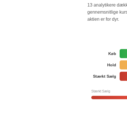
13 analytikere dækk
gennemsnitlige kurs
aktien er for dyr.
Køb
Hold
Stærkt Sælg
Stærkt Sælg