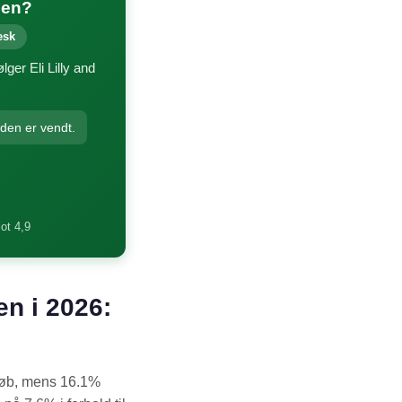
gen?
esk
ger Eli Lilly and
nden er vendt.
lot 4,9
en i 2026:
 køb, mens 16.1%