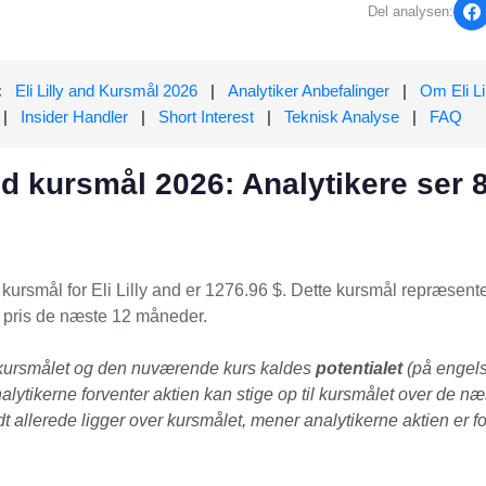
Del analysen:
:
Eli Lilly and Kursmål 2026
|
Analytiker Anbefalinger
|
Om Eli Li
|
Insider Handler
|
Short Interest
|
Teknisk Analyse
|
FAQ
and kursmål 2026: Analytikere ser
kursmål for Eli Lilly and er 1276.96 $. Dette kursmål repræsent
s pris de næste 12 måneder.
kursmålet og den nuværende kurs kaldes
potentialet
(på engels
alytikerne forventer aktien kan stige op til kursmålet over de n
 allerede ligger over kursmålet, mener analytikerne aktien er fo