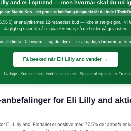
 Lilly and er i optrend — men hvornår skal du ud i
ge nu: Stærkt Køb · det præcise køb/sælg-tidspunkt får du inde i TradeD
.96 $) er analytikernes 12-måneders bud — ikke et sælg-signal. Vi føl
dagligt og siger til, når signalet vender, så du holder på gevinsten.
an alle finde. Det svære — og det dyre — er at opdage
for sent
, at tre
Få besked når Eli Lilly and vender →
 i 14 dage · Kun din email, intet betalingskort · Stopper af sig selv · ⭐ Trustpi
anbefalinger for Eli Lilly and akti
er Eli Lilly and. Flertallet er positive med 77.5% der anbefaler