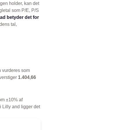
ngen holder, kan det
gletal som P/E, P/S
ad betyder det for
dens tal,
en vurderes som
verstiger
1.404,66
 som ±10% af
 Lilly and ligger det