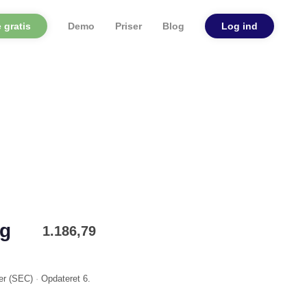
 gratis
Demo
Priser
Blog
Log ind
ng
1.186,79
er (
SEC
)
·
Opdateret
6.