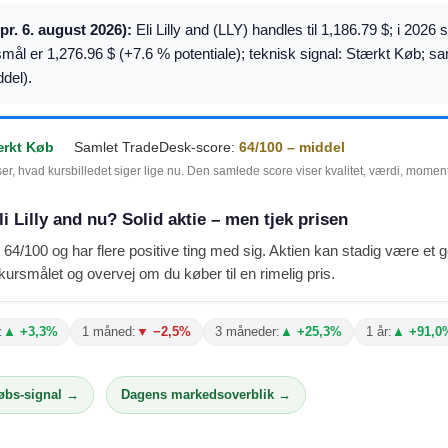
(pr. 6. august 2026):
Eli Lilly and (LLY) handles til 1,186.79 $; i 2026
smål er 1,276.96 $ (+7.6 % potentiale); teknisk signal: Stærkt Køb; 
del).
ærkt Køb
Samlet TradeDesk-score:
64/100 – middel
ser, hvad kursbilledet siger lige nu. Den samlede score viser kvalitet, værdi, mome
i Lilly and nu? Solid aktie – men tjek prisen
er 64/100 og har flere positive ting med sig. Aktien kan stadig være et
rsmålet og overvej om du køber til en rimelig pris.
:
▲ +3,3%
1 måned:
▼ −2,5%
3 måneder:
▲ +25,3%
1 år:
▲ +91,0
købs-signal →
Dagens markedsoverblik →