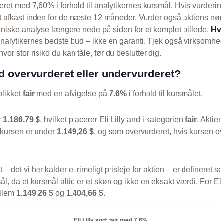
eret med 7,60% i forhold til analytikernes kursmål. Hvis vurderi
elt afkast inden for de næste 12 måneder. Vurder også aktiens nø
niske analyse længere nede på siden for et komplet billede.
Hv
nalytikernes bedste bud – ikke en garanti. Tjek også virksomhe
vor stor risiko du kan tåle, før du beslutter dig.
and overvurderet eller undervurderet?
eblikket
fair
med en afvigelse på
7.6%
i forhold til kursmålet.
r
1.186,79 $
, hvilket placerer Eli Lilly and i kategorien
fair
. Akti
 kursen er under
1.149,26 $
, og som overvurderet, hvis kursen o
t – det vi her kalder et rimeligt prisleje for aktien – er defineret
l, da et kursmål altid er et skøn og ikke en eksakt værdi. For Eli
ellem
1.149,26 $
og
1.404,66 $
.