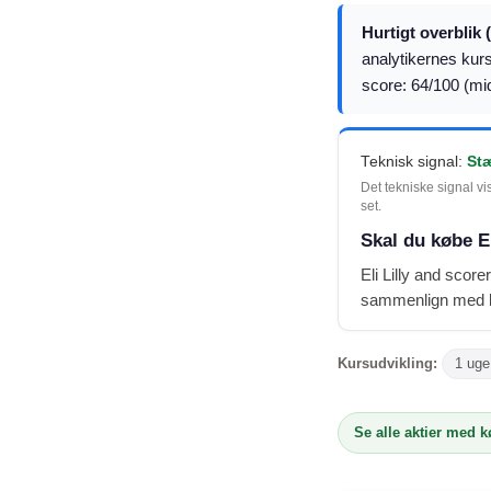
Hurtigt overblik 
analytikernes kur
score: 64/100 (mid
Teknisk signal:
St
Det tekniske signal vi
set.
Skal du købe El
Eli Lilly and scor
sammenlign med ku
Kursudvikling:
1 uge
Se alle aktier med 