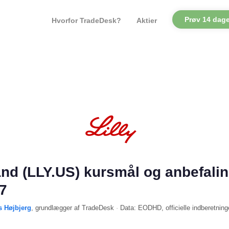
Prøv 14 dage
Hvorfor TradeDesk?
Aktier
 and (LLY.US) kursmål og anbefali
7
s Højbjerg
, grundlægger af TradeDesk
·
Data:
EODHD
, officielle indberetning