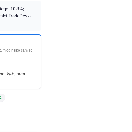
 steget 10,8%;
samlet TradeDesk-
ntum og risiko samlet
 godt køb, men
%