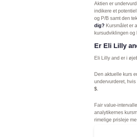
Aktien er undervurd
indikere et potenti
og P/B samt den tek
dig?
Kursmålet er a
kursudviklingen og h
Er Eli Lilly 
Eli Lilly and er i øj
Den aktuelle kurs e
undervurderet, hvis
$
.
Fair value-intervalle
analytikernes kursmå
rimelige prisleje m