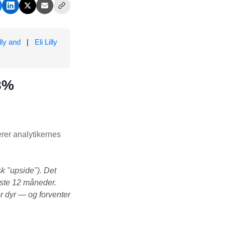
lly and
|
Eli Lilly
 8%
erer analytikernes
k "upside"). Det
æste 12 måneder.
r dyr — og forventer