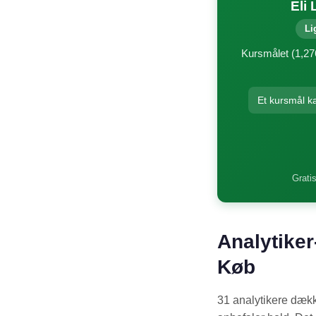
Eli
Li
Kursmålet (1,276
Et kursmål k
Gratis
Analytiker-
Køb
31 analytikere dækk