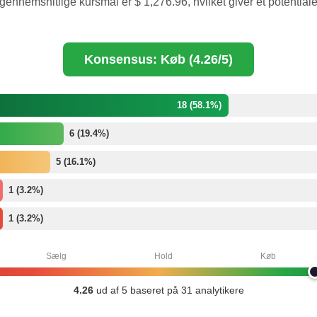
gennemsnitlige kursmål er $ 1,276.96, hvilket giver et potentiale 
Konsensus: Køb (4.26/5)
18 (58.1%)
6 (19.4%)
5 (16.1%)
1 (3.2%)
1 (3.2%)
Sælg
Hold
Køb
4.26
ud af 5 baseret på 31 analytikere