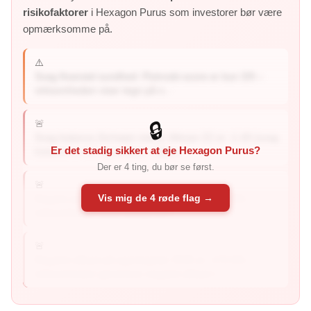
risikofaktorer
i Hexagon Purus som investorer bør være
opmærksomme på.
⚠️
Svag finansiel sundhed: Piotroski-score er kun 3/9 –
virksomheden viser tegn på s...
🚨
🔒
Svag balance (forhøjet risiko): Altman Z2 er -1.49 (svag
Er det stadig sikkert at eje Hexagon Purus?
balance er 1,1 og under) – balan...
Der er 4 ting, du bør se først.
🚨
Vis mig de 4 røde flag →
Negativ profitmargin: Profitmarginen er -109.3% –
virksomheden taber penge på s...
🚨
Negativt afkast på egenkapital: ROE er -172.6% –
virksomheden genererer negativt afkast t...