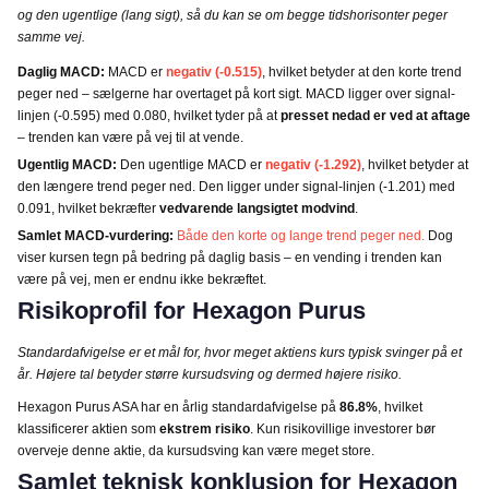
og den ugentlige (lang sigt), så du kan se om begge tidshorisonter peger
samme vej.
Daglig MACD:
MACD er
negativ (-0.515)
, hvilket betyder at den korte trend
peger ned – sælgerne har overtaget på kort sigt. MACD ligger over signal-
linjen (-0.595) med 0.080, hvilket tyder på at
presset nedad er ved at aftage
– trenden kan være på vej til at vende.
Ugentlig MACD:
Den ugentlige MACD er
negativ (-1.292)
, hvilket betyder at
den længere trend peger ned. Den ligger under signal-linjen (-1.201) med
0.091, hvilket bekræfter
vedvarende langsigtet modvind
.
Samlet MACD-vurdering:
Både den korte og lange trend peger ned.
Dog
viser kursen tegn på bedring på daglig basis – en vending i trenden kan
være på vej, men er endnu ikke bekræftet.
Risikoprofil for Hexagon Purus
Standardafvigelse er et mål for, hvor meget aktiens kurs typisk svinger på et
år. Højere tal betyder større kursudsving og dermed højere risiko.
Hexagon Purus ASA har en årlig standardafvigelse på
86.8%
, hvilket
klassificerer aktien som
ekstrem risiko
. Kun risikovillige investorer bør
overveje denne aktie, da kursudsving kan være meget store.
Samlet teknisk konklusion for Hexagon