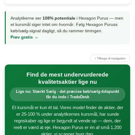
Analytikerne ser
108% potentiale
i Hexagon Purus — men
et kursmål siger intet om
hvornår
. Følg Hexagon Puruss
køb/sælg-signal dagligt, så du rammer timingen.
Prøv gratis →
↑ Tilbage til navigation
Find de mest undervurderede
kvalitetsaktier lige nu
Lige nu: Stærkt Sælg · det præcise køb/sælg-tidspunkt
får du inde i TradeDesk
Et kursmål er kun ét tal. Vores model finder de aktier, der
er 25-100 % under analytikernes kursmål, har sunde
regnskaber og lige er begyndt at vende op — dem, der
reelt er værd at eje. Hexagon Purus er én af små 1.200
aktier, vi scanner hver dag.