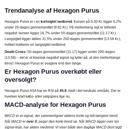
Trendanalyse af Hexagon Purus
Hexagon Purus er i en
kortsigtet nedtrend
. Kursen på 9.30 Kr. ligger 6.2%
under 20-dages gennemsnittet (9.92 Kr.). På mellemlang sigt er billedet
negativt: kursen ligger 16.7% under 50-dages gennemsnittet (11.17 Kr.).
Langsigtet ligger aktien 31.5% under 200-dages gennemsnittet (13.58 Kr.),
hvilket indikerer en langsigtet nedtrend.
Death Cross:
50-dages gennemsnittet (11.17) ligger under 200-dages
(13.58) – det er et klassisk negativt signal og tyder på, at den mellemlange
trend i Hexagon Purus er svagere end den lange.
Er Hexagon Purus overkøbt eller
oversolgt?
Hexagon Purus ASA har en RSI på
45.9
, midt i det neutrale område. Der er
hverken klart købs- eller salgspres lige nu.
MACD-analyse for Hexagon Purus
MACD er et signal, der sammenligner aktiens korte og lidt længere trend.
Når MACD er
over 0
, peger den korte trend op. Når MACD ligger over sin
signal-linje, har aktien medvind. Vi viser både den daglige MACD (kort sigt)