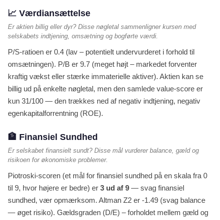
📈 Værdiansættelse
Er aktien billig eller dyr? Disse nøgletal sammenligner kursen med
selskabets indtjening, omsætning og bogførte værdi.
P/S-ratioen er 0.4 (lav – potentielt undervurderet i forhold til
omsætningen). P/B er 9.7 (meget højt – markedet forventer
kraftig vækst eller stærke immaterielle aktiver). Aktien kan se
billig ud på enkelte nøgletal, men den samlede value-score er
kun 31/100 — den trækkes ned af negativ indtjening, negativ
egenkapitalforrentning (ROE).
🏦 Finansiel Sundhed
Er selskabet finansielt sundt? Disse mål vurderer balance, gæld og
risikoen for økonomiske problemer.
Piotroski-scoren (et mål for finansiel sundhed på en skala fra 0
til 9, hvor højere er bedre) er
3 ud af 9
— svag finansiel
sundhed, vær opmærksom. Altman Z2 er -1.49 (svag balance
— øget risiko). Gældsgraden (D/E) – forholdet mellem gæld og