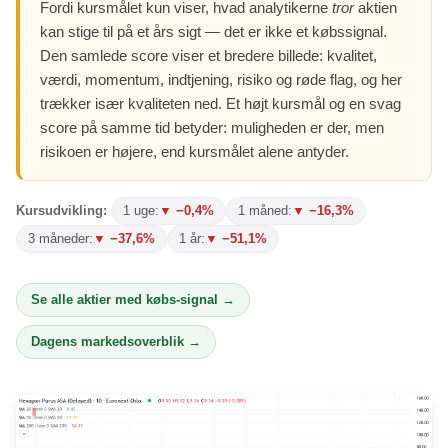
Fordi kursmålet kun viser, hvad analytikerne
tror
aktien
kan stige til på et års sigt — det er ikke et købssignal.
Den samlede score viser et bredere billede: kvalitet,
værdi, momentum, indtjening, risiko og røde flag, og her
trækker især kvaliteten ned. Et højt kursmål og en svag
score på samme tid betyder: muligheden er der, men
risikoen er højere, end kursmålet alene antyder.
Kursudvikling:
1 uge:
▼ −0,4%
1 måned:
▼ −16,3%
3 måneder:
▼ −37,6%
1 år:
▼ −51,1%
Se alle aktier med købs-signal →
Dagens markedsoverblik →