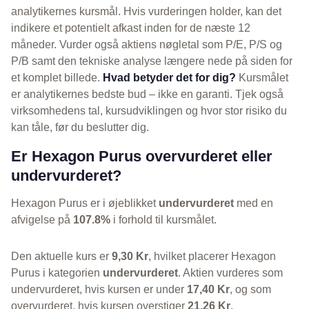
analytikernes kursmål. Hvis vurderingen holder, kan det
indikere et potentielt afkast inden for de næste 12
måneder. Vurder også aktiens nøgletal som P/E, P/S og
P/B samt den tekniske analyse længere nede på siden for
et komplet billede.
Hvad betyder det for dig?
Kursmålet
er analytikernes bedste bud – ikke en garanti. Tjek også
virksomhedens tal, kursudviklingen og hvor stor risiko du
kan tåle, før du beslutter dig.
Er Hexagon Purus overvurderet eller
undervurderet?
Hexagon Purus er i øjeblikket
undervurderet
med en
afvigelse på
107.8%
i forhold til kursmålet.
Den aktuelle kurs er
9,30 Kr
, hvilket placerer Hexagon
Purus i kategorien
undervurderet
. Aktien vurderes som
undervurderet, hvis kursen er under
17,40 Kr
, og som
overvurderet, hvis kursen overstiger
21,26 Kr
.