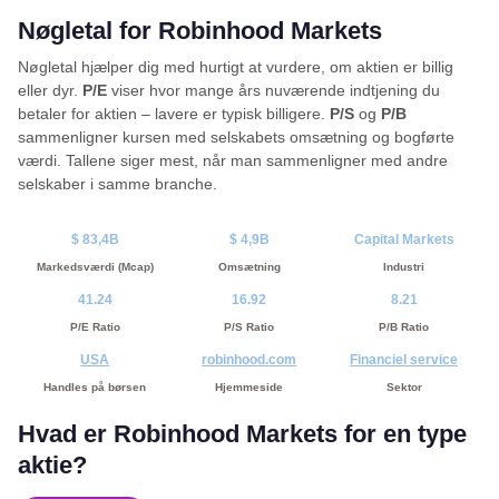
Nøgletal for Robinhood Markets
Nøgletal hjælper dig med hurtigt at vurdere, om aktien er billig
eller dyr.
P/E
viser hvor mange års nuværende indtjening du
betaler for aktien – lavere er typisk billigere.
P/S
og
P/B
sammenligner kursen med selskabets omsætning og bogførte
værdi. Tallene siger mest, når man sammenligner med andre
selskaber i samme branche.
$ 83,4B
$ 4,9B
Capital Markets
Markedsværdi (Mcap)
Omsætning
Industri
41.24
16.92
8.21
P/E Ratio
P/S Ratio
P/B Ratio
USA
robinhood.com
Financiel service
Handles på børsen
Hjemmeside
Sektor
Hvad er Robinhood Markets for en type
aktie?