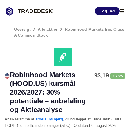
TRADEDESK
Log ind
Oversigt
Alle aktier
Robinhood Markets Inc. Class
A Common Stock
Robinhood Markets
93,19
2,73%
(HOOD.US) kursmål
2026/2027: 30%
potentiale – anbefaling
og Aktieanalyse
Analyseramme
af
Troels Højbjerg
, grundlægger af TradeDesk
·
Data:
EODHD
, officielle indberetninger (
SEC
)
·
Opdateret
6. august 2026