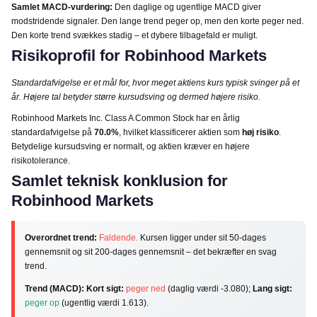
Samlet MACD-vurdering:
Den daglige og ugentlige MACD giver
modstridende signaler. Den lange trend peger op, men den korte peger ned.
Den korte trend svækkes stadig – et dybere tilbagefald er muligt.
Risikoprofil for Robinhood Markets
Standardafvigelse er et mål for, hvor meget aktiens kurs typisk svinger på et
år. Højere tal betyder større kursudsving og dermed højere risiko.
Robinhood Markets Inc. Class A Common Stock har en årlig
standardafvigelse på
70.0%
, hvilket klassificerer aktien som
høj risiko
.
Betydelige kursudsving er normalt, og aktien kræver en højere
risikotolerance.
Samlet teknisk konklusion for
Robinhood Markets
Overordnet trend:
Faldende.
Kursen ligger under sit 50-dages
gennemsnit og sit 200-dages gennemsnit – det bekræfter en svag
trend.
Trend (MACD):
Kort sigt:
peger ned
(daglig værdi -3.080);
Lang sigt:
peger op
(ugentlig værdi 1.613).