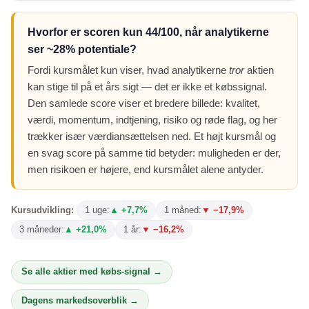
Hvorfor er scoren kun 44/100, når analytikerne
ser ~28% potentiale?
Fordi kursmålet kun viser, hvad analytikerne
tror
aktien
kan stige til på et års sigt — det er ikke et købssignal.
Den samlede score viser et bredere billede: kvalitet,
værdi, momentum, indtjening, risiko og røde flag, og her
trækker især værdiansættelsen ned. Et højt kursmål og
en svag score på samme tid betyder: muligheden er der,
men risikoen er højere, end kursmålet alene antyder.
Kursudvikling:
1 uge:
▲ +7,7%
1 måned:
▼ −17,9%
3 måneder:
▲ +21,0%
1 år:
▼ −16,2%
Se alle aktier med købs-signal →
Dagens markedsoverblik →