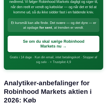
nedtrend. Vi følger Robinhood Markets dagligt og siger til,
når den reelt er vendt og købsklar — og når det er tid at
komme ud, så du ikke sidder fast i en faldende kniv.
Et kursmål kan alle finde. Det svære — og det dyre — er
at opdage
for sent
, at trenden er vendt.
Se om du skal sælge Robinhood
Markets nu →
Gratis i 14 dage · Kun din email, intet betalingskort · Stopper af
sig selv · ⭐ Trustpilot 4,9
Analytiker-anbefalinger for
Robinhood Markets aktien i
2026: Køb