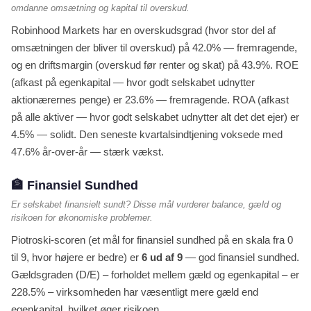
omdanne omsætning og kapital til overskud.
Robinhood Markets har en overskudsgrad (hvor stor del af
omsætningen der bliver til overskud) på 42.0% — fremragende,
og en driftsmargin (overskud før renter og skat) på 43.9%. ROE
(afkast på egenkapital — hvor godt selskabet udnytter
aktionærernes penge) er 23.6% — fremragende. ROA (afkast
på alle aktiver — hvor godt selskabet udnytter alt det det ejer) er
4.5% — solidt. Den seneste kvartalsindtjening voksede med
47.6% år-over-år — stærk vækst.
🏦 Finansiel Sundhed
Er selskabet finansielt sundt? Disse mål vurderer balance, gæld og
risikoen for økonomiske problemer.
Piotroski-scoren (et mål for finansiel sundhed på en skala fra 0
til 9, hvor højere er bedre) er
6 ud af 9
— god finansiel sundhed.
Gældsgraden (D/E) – forholdet mellem gæld og egenkapital – er
228.5% – virksomheden har væsentligt mere gæld end
egenkapital, hvilket øger risikoen.