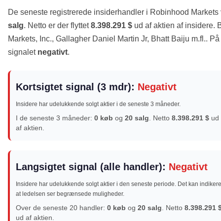
De seneste registrerede insiderhandler i Robinhood Markets
salg
. Netto er der flyttet
8.398.291 $
ud af aktien af insidere.
Markets, Inc., Gallagher Daniel Martin Jr, Bhatt Baiju m.fl.. På
signalet
negativt
.
Kortsigtet signal (3 mdr):
Negativt
Insidere har udelukkende solgt aktier i de seneste 3 måneder.
I de seneste 3 måneder:
0 køb
og
20 salg
. Netto
8.398.291 $
ud
af aktien.
Langsigtet signal (alle handler):
Negativt
Insidere har udelukkende solgt aktier i den seneste periode. Det kan indikere
at ledelsen ser begrænsede muligheder.
Over de seneste 20 handler:
0 køb
og
20 salg
. Netto
8.398.291 
ud af aktien.