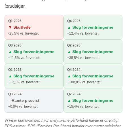
forudsiger.
Q1 2026
Q4 2025
▼ Skuffede
▲ Slog forventningerne
-25,5% vs. forventet
+12,4% vs. forventet
Q3 2025
Q2 2025
▲ Slog forventningerne
▲ Slog forventningerne
+11,5% vs. forventet
+35,5% vs. forventet
Q1 2025
Q4 2024
▲ Slog forventningerne
▲ Slog forventningerne
+12,1% vs. forventet
+100,0% vs. forventet
Q3 2024
Q2 2024
= Ramte præcist
▲ Slog forventningerne
+0,0% vs. forventet
+15,4% vs. forventet
Vi viser kun kvartaler, hvor analytikerne på forhånd havde et offentligt
EPS-estimat. EPS (Earnings Per Share) betyder hvor meget selskabet