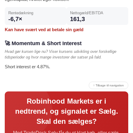
Rentedækning
Nettogæld/EBITDA
-6,7×
161,3
Kan have svært ved at betale sin gæld
🚀 Momentum & Short Interest
Hvad gør kursen lige nu? Viser kursens udvikling over forskellige
tidsperioder og hvor mange investorer der satser på fald.
Short interest er 4.87%.
↑ Tilbage til navigation
Robinhood Markets er i
nedtrend, og signalet er Sælg.
Skal den sælges?
Med TradeDesk Sølv får du et klart køb- eller sælg-