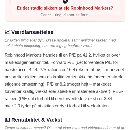
Høj gældssætning: Debt/Equity er 228%, og
Er det stadig sikkert at eje Robinhood Markets?
rentedækningen er -6,7× (hvor man...
Der er 1 ting, du bør se først.
Vis mig de 1 røde flag →
📈 Værdiansættelse
Er aktien billig eller dyr? Disse nøgletal sammenligner kursen med
selskabets indtjening, omsætning og bogførte værdi.
Robinhood Markets handles til en P/E på 41.2, hvilket er over
markedsgennemsnittet. Forward P/E (det forventede P/E for
næste år) er 42.4. P/S-ratioen er 16.9 (ekstremt høj – markedet
prissætter aktien som en kraftig vækstaktie og forventer stærkt
stigende omsætning). P/B er 8.2 (meget højt – markedet
forventer kraftig vækst eller stærke immaterielle aktiver). PEG-
ratioen (P/E sat i forhold til den forventede vækst) er 2.34 —
over 2.0 tyder på at aktien er dyr i forhold til vækstraten.
💵 Rentabilitet & Vækst
Tjener selskabet penge? Disse tal viser hvor god virksomheden er til at