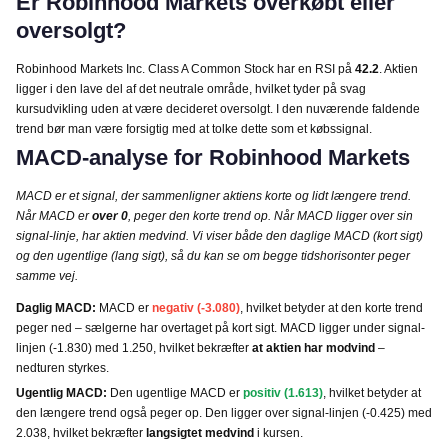
Er Robinhood Markets overkøbt eller
oversolgt?
Robinhood Markets Inc. Class A Common Stock har en RSI på
42.2
. Aktien
ligger i den lave del af det neutrale område, hvilket tyder på svag
kursudvikling uden at være decideret oversolgt. I den nuværende faldende
trend bør man være forsigtig med at tolke dette som et købssignal.
MACD-analyse for Robinhood Markets
MACD er et signal, der sammenligner aktiens korte og lidt længere trend.
Når MACD er
over 0
, peger den korte trend op. Når MACD ligger over sin
signal-linje, har aktien medvind. Vi viser både den daglige MACD (kort sigt)
og den ugentlige (lang sigt), så du kan se om begge tidshorisonter peger
samme vej.
Daglig MACD:
MACD er
negativ (-3.080)
, hvilket betyder at den korte trend
peger ned – sælgerne har overtaget på kort sigt. MACD ligger under signal-
linjen (-1.830) med 1.250, hvilket bekræfter
at aktien har modvind
–
nedturen styrkes.
Ugentlig MACD:
Den ugentlige MACD er
positiv (1.613)
, hvilket betyder at
den længere trend også peger op. Den ligger over signal-linjen (-0.425) med
2.038, hvilket bekræfter
langsigtet medvind
i kursen.