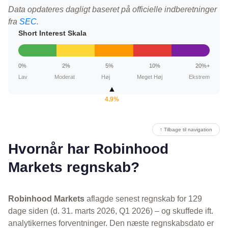
Data opdateres dagligt baseret på officielle indberetninger
fra
SEC
.
Short Interest Skala
0%
2%
5%
10%
20%+
Lav
Moderat
Høj
Meget Høj
Ekstrem
▲
4.9%
↑ Tilbage til navigation
Hvornår har Robinhood
Markets regnskab?
Robinhood Markets
aflagde senest regnskab for 129
dage siden (d. 31. marts 2026, Q1 2026) – og skuffede ift.
analytikernes forventninger. Den næste regnskabsdato er