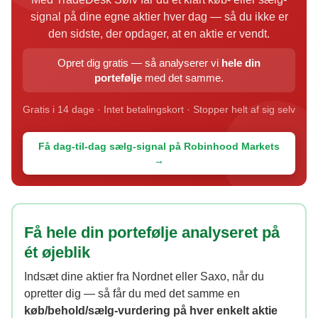
signal på dine egne aktier hver dag — så du ikke er
den sidste, der opdager, at en aktie er vendt.
Opret dig gratis — så analyserer vi
hele din
portefølje
med det samme.
Gratis i 14 dage · Intet betalingskort · Stopper helt af sig selv
Få dag-til-dag sælg-signal på Robinhood Markets
→
Få hele din portefølje analyseret på
ét øjeblik
Indsæt dine aktier fra Nordnet eller Saxo, når du
opretter dig — så får du med det samme en
køb/behold/sælg-vurdering på hver enkelt aktie