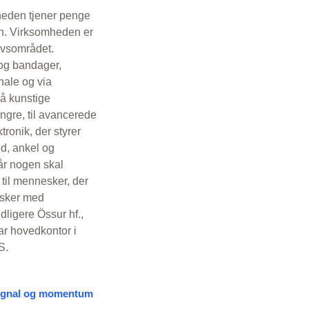
heden tjener penge
den. Virksomheden er
avsområdet.
 og bandager,
nale og via
så kunstige
ngre, til avancerede
ronik, der styrer
od, ankel og
år nogen skal
 til mennesker, der
nesker med
ligere Össur hf.,
ar hovedkontor i
S.
 signal og momentum