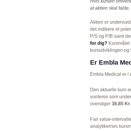
Hvis kursen omvendt
at aktien skal falde.
Aktien er undervurd
det indikere et pot
P/S og P/B samt den
for dig?
Kursmålet e
kursudviklingen og h
Er Embla Medi
Embla Medical er i 
Den aktuelle kurs e
vurderes som under
overstiger
36,85 Kr
.
Fair value-intervalle
analytikernes kursm