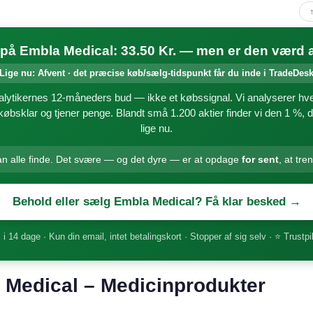
på Embla Medical: 33.50 Kr. — men er den værd a
Lige nu: Afvent · det præcise køb/sælg-tidspunkt får du inde i TradeDes
alytikernes 12-måneders bud — ikke et købssignal. Vi analyserer h
 købsklar og tjener penge. Blandt små 1.200 aktier finder vi den 1 %, d
lige nu.
an alle finde. Det svære — og det dyre — er at opdage
for sent
, at tre
Behold eller sælg Embla Medical? Få klar besked →
 i 14 dage · Kun din email, intet betalingskort · Stopper af sig selv · ⭐ Trustpi
Medical – Medicinprodukter