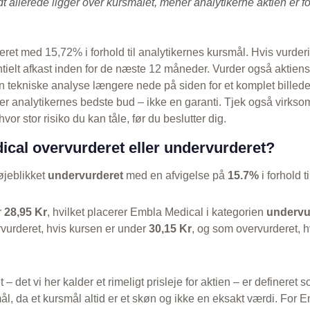
 allerede ligger over kursmålet, mener analytikerne aktien er fo
eret med 15,72% i forhold til analytikernes kursmål. Hvis vurder
entielt afkast inden for de næste 12 måneder. Vurder også aktien
 tekniske analyse længere nede på siden for et komplet billed
r analytikernes bedste bud – ikke en garanti. Tjek også virkso
vor stor risiko du kan tåle, før du beslutter dig.
cal overvurderet eller undervurderet?
øjeblikket
undervurderet
med en afvigelse på
15.7%
i forhold t
r
28,95 Kr
, hvilket placerer Embla Medical i kategorien
undervu
vurderet, hvis kursen er under
30,15 Kr
, og som overvurderet, h
t – det vi her kalder et rimeligt prisleje for aktien – er defineret
ål, da et kursmål altid er et skøn og ikke en eksakt værdi. For 