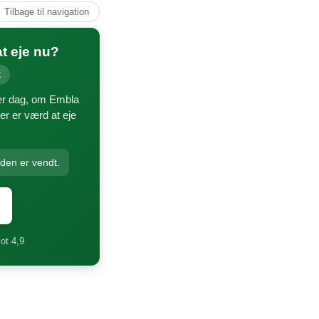
↑ Tilbage til navigation
t eje nu?
k
ver dag, om Embla
er er værd at eje
nden er vendt.
lot 4,9