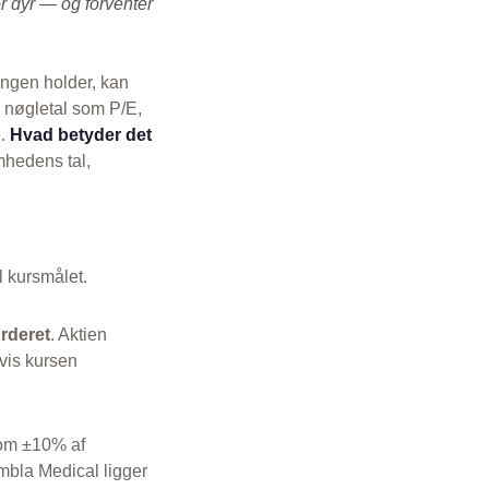
r dyr — og forventer
ingen holder, kan
s nøgletal som P/E,
e.
Hvad betyder det
mhedens tal,
il kursmålet.
rderet
. Aktien
vis kursen
 som ±10% af
Embla Medical ligger