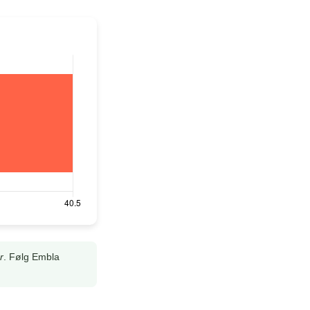
r
. Følg Embla