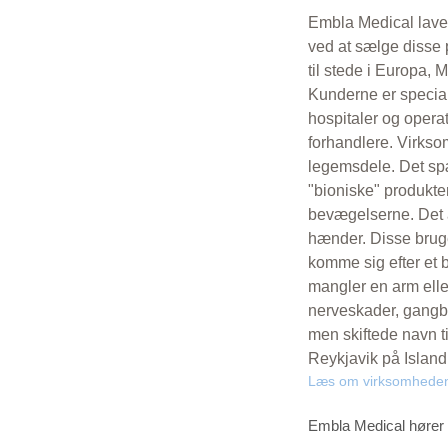
Embla Medical laver
ved at sælge disse p
til stede i Europa,
Kunderne er special
hospitaler og oper
forhandlere. Virksom
legemsdele. Det spæ
"bioniske" produkter
bevægelserne. Det a
hænder. Disse brug
komme sig efter et b
mangler en arm elle
nerveskader, gangbe
men skiftede navn ti
Reykjavik på Island
Læs om virksomhede
Embla Medical hører 
→