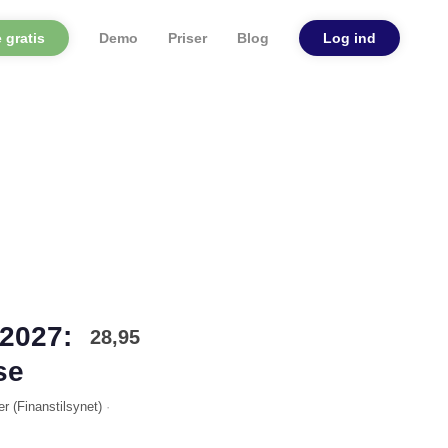
 gratis
Demo
Priser
Blog
Log ind
2027:
28,95
se
er (
Finanstilsynet
)
·