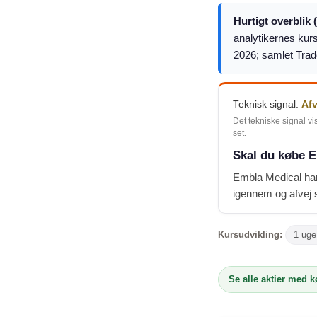
Hurtigt overblik 
analytikernes kurs
2026; samlet Trad
Teknisk signal:
Af
Det tekniske signal vi
set.
Skal du købe E
Embla Medical har
igennem og afvej s
Kursudvikling:
1 uge
Se alle aktier med 