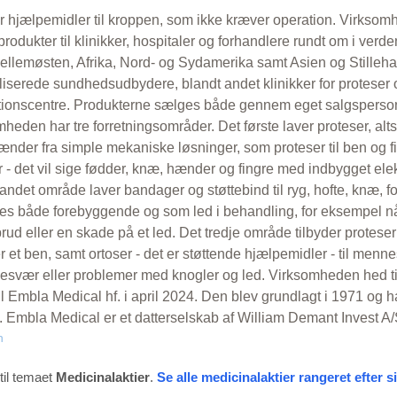
 hjælpemidler til kroppen, som ikke kræver operation. Virksom
rodukter til klinikker, hospitaler og forhandlere rundt om i ver
 Mellemøsten, Afrika, Nord- og Sydamerika samt Asien og Stilleh
iserede sundhedsudbydere, blandt andet klinikker for proteser
ationscentre. Produkterne sælges både gennem eget salgsperso
heden har tre forretningsområder. Det første laver proteser, alt
nder fra simple mekaniske løsninger, som proteser til ben og fi
 - det vil sige fødder, knæ, hænder og fingre med indbygget elekt
ndet område laver bandager og støttebind til ryg, hofte, knæ, f
es både forebyggende og som led i behandling, for eksempel n
rud eller en skade på et led. Det tredje område tilbyder proteser
r et ben, samt ortoser - det er støttende hjælpemidler - til men
svær eller problemer med knogler og led. Virksomheden hed tid
l Embla Medical hf. i april 2024. Den blev grundlagt i 1971 og h
. Embla Medical er et datterselskab af William Demant Invest A/
n
til temaet
Medicinalaktier
.
Se alle medicinalaktier rangeret efter