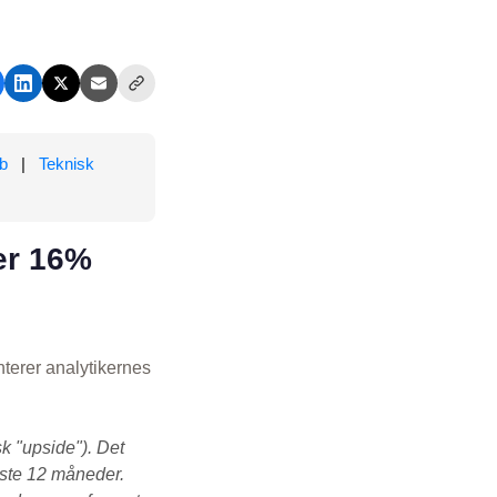
b
|
Teknisk
er 16%
terer analytikernes
k "upside"). Det
æste 12 måneder.