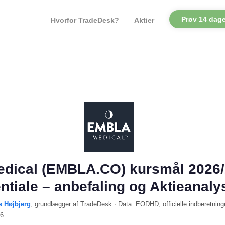
Prøv 14 dage
Hvorfor TradeDesk?
Aktier
dical (EMBLA.CO) kursmål 2026/
ntiale – anbefaling og Aktieanaly
s Højbjerg
, grundlægger af TradeDesk
·
Data:
EODHD
, officielle indberetning
26