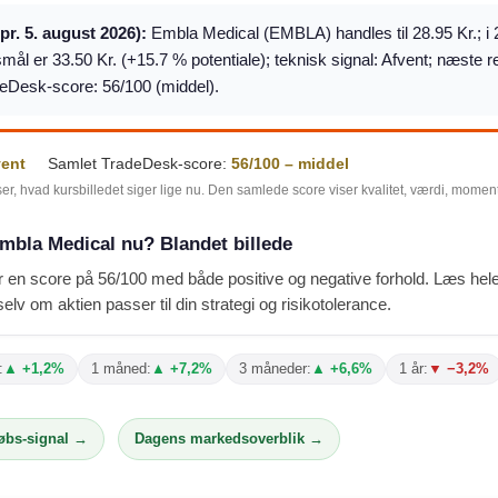
(pr. 5. august 2026):
Embla Medical (EMBLA) handles til 28.95 Kr.; i 
mål er 33.50 Kr. (+15.7 % potentiale); teknisk signal: Afvent; næste 
eDesk-score: 56/100 (middel).
vent
Samlet TradeDesk-score:
56/100 – middel
ser, hvad kursbilledet siger lige nu. Den samlede score viser kvalitet, værdi, mome
mbla Medical nu? Blandet billede
 en score på 56/100 med både positive og negative forhold. Læs hel
elv om aktien passer til din strategi og risikotolerance.
:
▲ +1,2%
1 måned:
▲ +7,2%
3 måneder:
▲ +6,6%
1 år:
▼ −3,2%
købs-signal →
Dagens markedsoverblik →