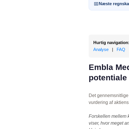
📅
Næste regnska
Hurtig navigation
Analyse
|
FAQ
Embla Med
potentiale
Det gennemsnitlige 
vurdering af aktien
Forskellen mellem 
viser, hvor meget an