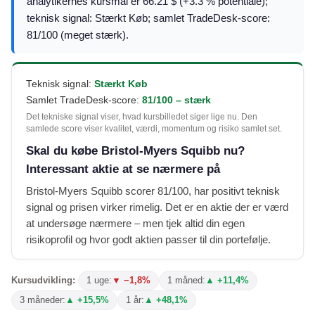
analytikernes kursmål er 66.21 $ (+3.3 % potentiale);
teknisk signal: Stærkt Køb; samlet TradeDesk-score:
81/100 (meget stærk).
Teknisk signal:
Stærkt Køb
Samlet TradeDesk-score:
81/100 – stærk
Det tekniske signal viser, hvad kursbilledet siger lige nu. Den
samlede score viser kvalitet, værdi, momentum og risiko samlet set.
Skal du købe Bristol-Myers Squibb nu?
Interessant aktie at se nærmere på
Bristol-Myers Squibb scorer 81/100, har positivt teknisk
signal og prisen virker rimelig. Det er en aktie der er værd
at undersøge nærmere – men tjek altid din egen
risikoprofil og hvor godt aktien passer til din portefølje.
Kursudvikling:
1 uge:
▼ −1,8%
1 måned:
▲ +11,4%
3 måneder:
▲ +15,5%
1 år:
▲ +48,1%