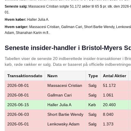
Seneste salg:
Massacesi Cristian solgte 51.172 aktier til 65 $ pr. stk. den 2026-
01.
Hvem køber:
Haller Julia A.
Hvem sælger:
Massacesi Cristian, Gallman Cari, Short Bartie Wendy, Lenkows
Adam, Shanahan Karin m.fl..
Seneste insider-handler i Bristol-Myers S
Tabellen viser de seneste 20 indberettede insider-transaktioner i B
køb, røde rækker er salg. Data er baseret på officielle indberetninger
Transaktionsdato
Navn
Type
Antal Aktier
2026-08-01
Massacesi Cristian
Salg
51.172
2026-08-01
Gallman Cari
Salg
1.061
2026-06-15
Haller Julia A
Køb
20.460
2026-06-03
Short Bartie Wendy
Salg
8.040
2026-05-01
Lenkowsky Adam
Salg
1.373