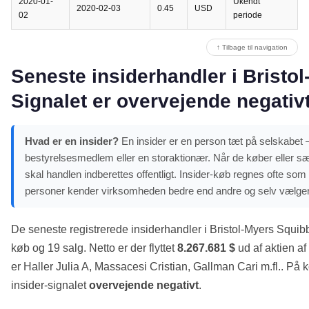
2020-01-
Ukendt
2020-02-03
0.45
USD
02
periode
↑ Tilbage til navigation
Seneste insiderhandler i Bristo
Signalet er overvejende negativ
Hvad er en insider?
En insider er en person tæt på selskabet – 
bestyrelsesmedlem eller en storaktionær. Når de køber eller sæ
skal handlen indberettes offentligt. Insider-køb regnes ofte som e
personer kender virksomheden bedre end andre og selv vælger
De seneste registrerede insiderhandler i Bristol-Myers Squib
køb og 19 salg. Netto er der flyttet
8.267.681 $
ud af aktien af
er Haller Julia A, Massacesi Cristian, Gallman Cari m.fl.. På 
insider-signalet
overvejende negativt
.