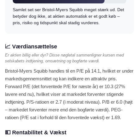
Samlet set ser Bristol-Myers Squibb meget stærk ud. Det
betyder dog ikke, at aktien automatisk er et godt køb –
pris, risiko og tidspunkt skal stadig vurderes.
📈 Værdiansættelse
Er aktien billig eller dyr? Disse nøgletal sammenligner kursen med
selskabets indtjening, omsætning og bogførte værdi.
Bristol-Myers Squibb handles til en P/E på 14.1, hvilket er under
markedsgennemsnittet og kan indikere en attraktiv pris.
Forward P/E (det forventede P/E for næste år) er 10.3 (27%
lavere end nu), hvilket viser at markedet forventer stigende
indtjening. P/S-ratioen er 2.7 (i moderat niveau). P/B er 6.0 (højt
– markedet forventer mere end den bogførte værdi). PEG-
ratioen (P/E sat i forhold til den forventede vækst) er 1.69.
💵 Rentabilitet & Vækst