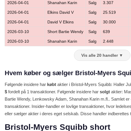
2026-04-01
Shanahan Karin
Salg
3.307
2026-04-01
Elkins David V
Salg
25.519
2026-04-01
David V Elkins
Salg
30.000
2026-03-10
Short Bartie Wendy
Salg
639
2026-03-10
Shanahan Karin
Salg
2.448
Vis alle 20 handler ▼
Hvem køber og sælger Bristol-Myers Squib
Følgende insidere har
købt
aktier i Bristol-Myers Squibb: Haller Ju
$
fordelt på 1 transaktioner. Følgende insidere har
solgt
aktier: Ma
Bartie Wendy, Lenkowsky Adam, Shanahan Karin m.fl.. Samlet er d
transaktioner. Insider-handler er lovlige transaktioner, hvor led
eller sælger aktier i deres eget selskab. Disse handler indberettes ti
Bristol-Myers Squibb short