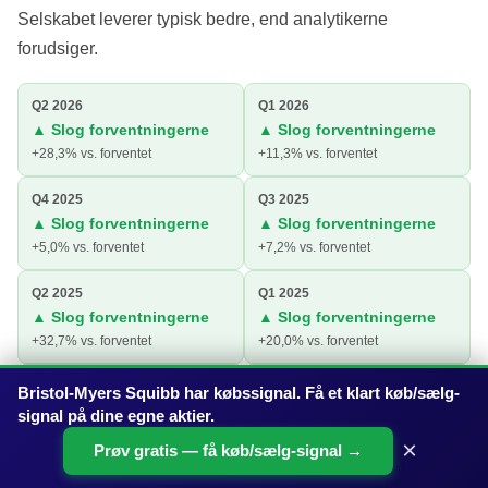
Selskabet leverer typisk bedre, end analytikerne
forudsiger.
Q2 2026
Q1 2026
▲ Slog forventningerne
▲ Slog forventningerne
+28,3% vs. forventet
+11,3% vs. forventet
Q4 2025
Q3 2025
▲ Slog forventningerne
▲ Slog forventningerne
+5,0% vs. forventet
+7,2% vs. forventet
Q2 2025
Q1 2025
▲ Slog forventningerne
▲ Slog forventningerne
+32,7% vs. forventet
+20,0% vs. forventet
Q4 2024
Q3 2024
Bristol-Myers Squibb har købssignal. Få et klart køb/sælg-
▲ Slog forventningerne
▲ Slog forventningerne
signal på dine egne aktier.
+13,6% vs. forventet
+20,0% vs. forventet
×
Prøv gratis — få køb/sælg-signal →
Vi viser kun kvartaler, hvor analytikerne på forhånd havde et offentligt