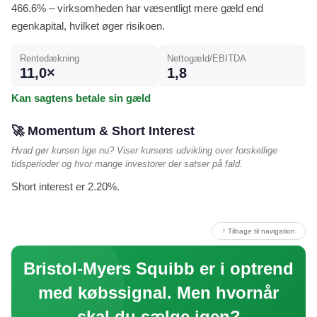
466.6% – virksomheden har væsentligt mere gæld end
egenkapital, hvilket øger risikoen.
Rentedækning
Nettogæld/EBITDA
11,0×
1,8
Kan sagtens betale sin gæld
🚀 Momentum & Short Interest
Hvad gør kursen lige nu? Viser kursens udvikling over forskellige
tidsperioder og hvor mange investorer der satser på fald.
Short interest er 2.20%.
↑ Tilbage til navigation
Bristol-Myers Squibb er i optrend
med købssignal. Men hvornår
skal du sælge igen?