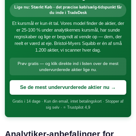
Lige nu: Stærkt Køb · det præcise køb/sælg-tidspunkt får
du inde i TradeDesk
Et kursmål er kun ét tal. Vores model finder de aktier, der
er 25-100 % under analytikernes kursmål, har sunde
regnskaber og lige er begyndt at vende op — dem, der
reelt er værd at eje. Bristol-Myers Squibb er én af små
1.200 aktier, vi scanner hver dag.
Prøv gratis — og klik direkte ind i listen over de mest
undervurderede aktier lige nu.
Se de mest undervurderede aktier nu →
Gratis i 14 dage · Kun din email, intet betalingskort · Stopper af
sig selv · ⭐ Trustpilot 4,9
Analytiker-anbefalinger for