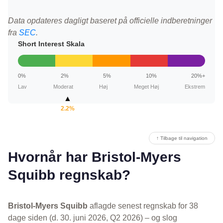
Data opdateres dagligt baseret på officielle indberetninger
fra
SEC
.
Short Interest Skala
0%
2%
5%
10%
20%+
Lav
Moderat
Høj
Meget Høj
Ekstrem
▲
2.2%
↑ Tilbage til navigation
Hvornår har Bristol-Myers
Squibb regnskab?
Bristol-Myers Squibb
aflagde senest regnskab for 38
dage siden (d. 30. juni 2026, Q2 2026) – og slog