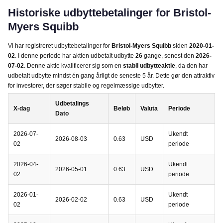
Historiske udbyttebetalinger for Bristol-
Myers Squibb
Vi har registreret udbyttebetalinger for
Bristol-Myers Squibb
siden
2020-01-
02
. I denne periode har aktien udbetalt udbytte
26
gange, senest den
2026-
07-02
. Denne aktie kvalificerer sig som en
stabil udbytteaktie
, da den har
udbetalt udbytte mindst én gang årligt de seneste 5 år. Dette gør den attraktiv
for investorer, der søger stabile og regelmæssige udbytter.
Udbetalings
X-dag
Beløb
Valuta
Periode
Dato
2026-07-
Ukendt
2026-08-03
0.63
USD
02
periode
2026-04-
Ukendt
2026-05-01
0.63
USD
02
periode
2026-01-
Ukendt
2026-02-02
0.63
USD
02
periode