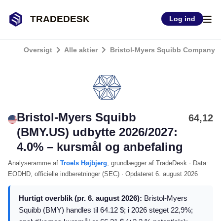
TRADEDESK
Log ind
Oversigt
Alle aktier
Bristol-Myers Squibb Company
Bristol-Myers Squibb
64,12
(BMY.US) udbytte 2026/2027:
4.0% – kursmål og anbefaling
Analyseramme
af
Troels Højbjerg
, grundlægger af TradeDesk
·
Data:
EODHD
, officielle indberetninger (
SEC
)
·
Opdateret
6. august 2026
Hurtigt overblik (pr. 6. august 2026):
Bristol-Myers
Squibb (BMY) handles til 64.12 $; i 2026 steget 22,9%;