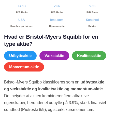
14.13
2.66
5.98
P/E Ratio
P/S Ratio
P/B Ratio
USA
bms.com
Sundhed
Handles på børsen
Hjemmeside
Sektor
Hvad er Bristol-Myers Squibb for en
type aktie?
Udbytteaktie
Vækstaktie
Kvalitetsaktie
Momentum-aktie
Bristol-Myers Squibb klassificeres som en
udbytteaktie
og vækstaktie og kvalitetsaktie og momentum-aktie
.
Det betyder at aktien kombinerer flere attraktive
egenskaber, herunder et udbytte på 3.9%, stærk finansiel
sundhed (Piotroski 8/9), og stærkt kursmomentum.