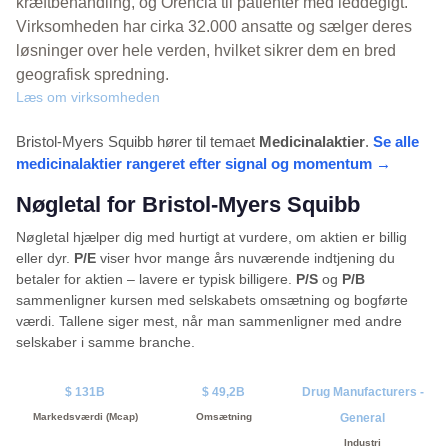
kræftbehandling, og Orencia til patienter med leddegigt.
Virksomheden har cirka 32.000 ansatte og sælger deres
løsninger over hele verden, hvilket sikrer dem en bred
geografisk spredning.
Læs om virksomheden
Bristol-Myers Squibb hører til temaet
Medicinalaktier
.
Se alle
medicinalaktier rangeret efter signal og momentum →
Nøgletal for Bristol-Myers Squibb
Nøgletal hjælper dig med hurtigt at vurdere, om aktien er billig
eller dyr.
P/E
viser hvor mange års nuværende indtjening du
betaler for aktien – lavere er typisk billigere.
P/S
og
P/B
sammenligner kursen med selskabets omsætning og bogførte
værdi. Tallene siger mest, når man sammenligner med andre
selskaber i samme branche.
$ 131B
$ 49,2B
Drug Manufacturers -
Markedsværdi (Mcap)
Omsætning
General
Industri