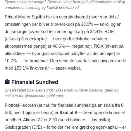
Tjener selskabet penge? Disse tal viser hvor god virksomheden er til at
omdanne omsætning og kapital til overskud.
Bristol-Myers Squibb har en overskudsgrad (hvor stor del af
omsætningen der bliver til overskud) på 18.9% — solid, og en
driftsmargin (overskud før renter og skat) på 34.4%. ROE
(afkast på egenkapital — hvor godt selskabet udnytter
aktionærernes penge) er 46.6% — meget højt. ROA (afkast på
alle aktiver — hvor godt selskabet udnytter alt det det ejer) er
10.7% — fremragende. Den seneste kvartalsindtjening voksede
med 153.1% år-over-år — stærk vækst.
🏦 Finansiel Sundhed
Er selskabet finansielt sundt? Disse mål vurderer balance, gæld og
risikoen for økonomiske problemer.
Piotroski-scoren (et mål for finansiel sundhed på en skala fra 0
til 9, hvor højere er bedre) er
8 ud af 9
— fremragende finansiel
sundhed. Altman Z2 er 2.90 (sund balance — lav risiko).
Gældsgraden (D/E) – forholdet mellem gæld og egenkapital – er