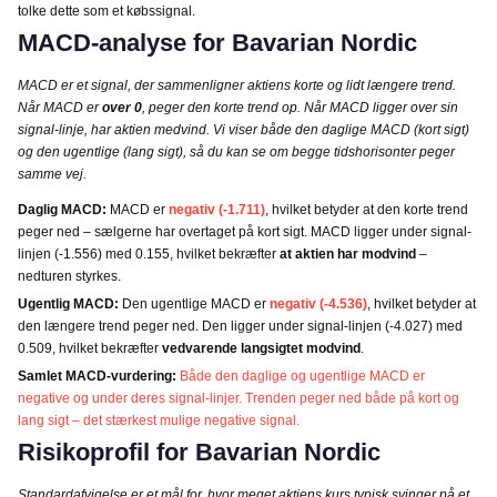
tolke dette som et købssignal.
MACD-analyse for Bavarian Nordic
MACD er et signal, der sammenligner aktiens korte og lidt længere trend.
Når MACD er
over 0
, peger den korte trend op. Når MACD ligger over sin
signal-linje, har aktien medvind. Vi viser både den daglige MACD (kort sigt)
og den ugentlige (lang sigt), så du kan se om begge tidshorisonter peger
samme vej.
Daglig MACD:
MACD er
negativ (-1.711)
, hvilket betyder at den korte trend
peger ned – sælgerne har overtaget på kort sigt. MACD ligger under signal-
linjen (-1.556) med 0.155, hvilket bekræfter
at aktien har modvind
–
nedturen styrkes.
Ugentlig MACD:
Den ugentlige MACD er
negativ (-4.536)
, hvilket betyder at
den længere trend peger ned. Den ligger under signal-linjen (-4.027) med
0.509, hvilket bekræfter
vedvarende langsigtet modvind
.
Samlet MACD-vurdering:
Både den daglige og ugentlige MACD er
negative og under deres signal-linjer. Trenden peger ned både på kort og
lang sigt – det stærkest mulige negative signal.
Risikoprofil for Bavarian Nordic
Standardafvigelse er et mål for, hvor meget aktiens kurs typisk svinger på et