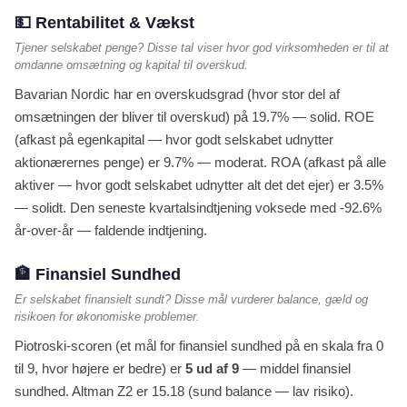
💵 Rentabilitet & Vækst
Tjener selskabet penge? Disse tal viser hvor god virksomheden er til at
omdanne omsætning og kapital til overskud.
Bavarian Nordic har en overskudsgrad (hvor stor del af
omsætningen der bliver til overskud) på 19.7% — solid. ROE
(afkast på egenkapital — hvor godt selskabet udnytter
aktionærernes penge) er 9.7% — moderat. ROA (afkast på alle
aktiver — hvor godt selskabet udnytter alt det det ejer) er 3.5%
— solidt. Den seneste kvartalsindtjening voksede med -92.6%
år-over-år — faldende indtjening.
🏦 Finansiel Sundhed
Er selskabet finansielt sundt? Disse mål vurderer balance, gæld og
risikoen for økonomiske problemer.
Piotroski-scoren (et mål for finansiel sundhed på en skala fra 0
til 9, hvor højere er bedre) er
5 ud af 9
— middel finansiel
sundhed. Altman Z2 er 15.18 (sund balance — lav risiko).