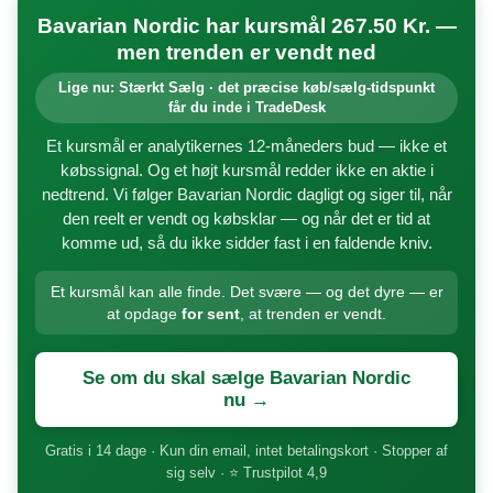
Bavarian Nordic har kursmål 267.50 Kr. —
men trenden er vendt ned
Lige nu: Stærkt Sælg · det præcise køb/sælg-tidspunkt
får du inde i TradeDesk
Et kursmål er analytikernes 12-måneders bud — ikke et
købssignal. Og et højt kursmål redder ikke en aktie i
nedtrend. Vi følger Bavarian Nordic dagligt og siger til, når
den reelt er vendt og købsklar — og når det er tid at
komme ud, så du ikke sidder fast i en faldende kniv.
Et kursmål kan alle finde. Det svære — og det dyre — er
at opdage
for sent
, at trenden er vendt.
Se om du skal sælge Bavarian Nordic
nu →
Gratis i 14 dage · Kun din email, intet betalingskort · Stopper af
sig selv · ⭐ Trustpilot 4,9