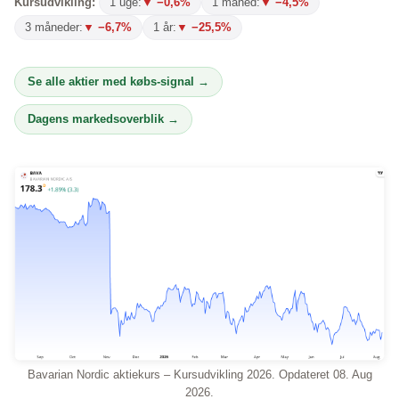
Kursudvikling:
1 uge:
▼ −0,6%
1 måned:
▼ −4,5%
3 måneder:
▼ −6,7%
1 år:
▼ −25,5%
Se alle aktier med købs-signal →
Dagens markedsoverblik →
Bavarian Nordic aktiekurs – Kursudvikling 2026. Opdateret 08. Aug
2026.