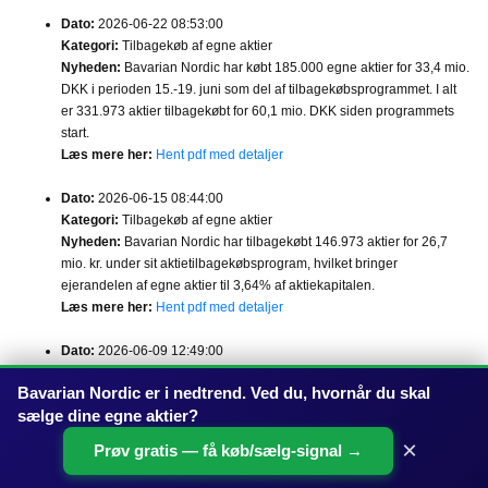
Dato:
2026-06-22 08:53:00
Kategori:
Tilbagekøb af egne aktier
Nyheden:
Bavarian Nordic har købt 185.000 egne aktier for 33,4 mio.
DKK i perioden 15.-19. juni som del af tilbagekøbsprogrammet. I alt
er 331.973 aktier tilbagekøbt for 60,1 mio. DKK siden programmets
start.
Læs mere her:
Hent pdf med detaljer
Dato:
2026-06-15 08:44:00
Kategori:
Tilbagekøb af egne aktier
Nyheden:
Bavarian Nordic har tilbagekøbt 146.973 aktier for 26,7
mio. kr. under sit aktietilbagekøbsprogram, hvilket bringer
ejerandelen af egne aktier til 3,64% af aktiekapitalen.
Læs mere her:
Hent pdf med detaljer
Dato:
2026-06-09 12:49:00
Kategori:
Ny Ordre (den er blevet til noget)
Bavarian Nordic er i nedtrend. Ved du, hvornår du skal
Nyheden:
Bavarian Nordic har sikret en statslig kontrakt på over 700
sælge dine egne aktier?
mio. kr. til levering af koppe- og mpox-vaccine i 2026-2027. Selskabet
har nu samlet 2,2 mia. kr. i beredskabskontrakter for 2026, mens
×
Prøv gratis — få køb/sælg-signal →
helårsfølgetningen fastholdes.
Læs mere her:
Hent pdf med detaljer