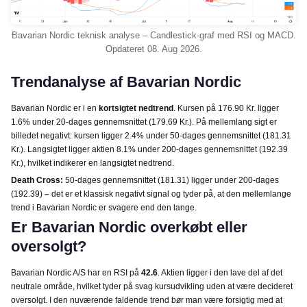
Bavarian Nordic teknisk analyse – Candlestick-graf med RSI og MACD.
Opdateret 08. Aug 2026.
Trendanalyse af Bavarian Nordic
Bavarian Nordic er i en
kortsigtet nedtrend
. Kursen på 176.90 Kr. ligger
1.6% under 20-dages gennemsnittet (179.69 Kr.). På mellemlang sigt er
billedet negativt: kursen ligger 2.4% under 50-dages gennemsnittet (181.31
Kr.). Langsigtet ligger aktien 8.1% under 200-dages gennemsnittet (192.39
Kr.), hvilket indikerer en langsigtet nedtrend.
Death Cross:
50-dages gennemsnittet (181.31) ligger under 200-dages
(192.39) – det er et klassisk negativt signal og tyder på, at den mellemlange
trend i Bavarian Nordic er svagere end den lange.
Er Bavarian Nordic overkøbt eller
oversolgt?
Bavarian Nordic A/S har en RSI på
42.6
. Aktien ligger i den lave del af det
neutrale område, hvilket tyder på svag kursudvikling uden at være decideret
oversolgt. I den nuværende faldende trend bør man være forsigtig med at