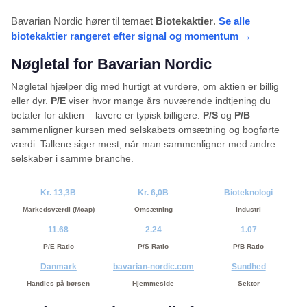
Bavarian Nordic hører til temaet
Biotekaktier
.
Se alle
biotekaktier rangeret efter signal og momentum →
Nøgletal for Bavarian Nordic
Nøgletal hjælper dig med hurtigt at vurdere, om aktien er billig
eller dyr.
P/E
viser hvor mange års nuværende indtjening du
betaler for aktien – lavere er typisk billigere.
P/S
og
P/B
sammenligner kursen med selskabets omsætning og bogførte
værdi. Tallene siger mest, når man sammenligner med andre
selskaber i samme branche.
Kr. 13,3B
Kr. 6,0B
Bioteknologi
Markedsværdi (Mcap)
Omsætning
Industri
11.68
2.24
1.07
P/E Ratio
P/S Ratio
P/B Ratio
Danmark
bavarian-nordic.com
Sundhed
Handles på børsen
Hjemmeside
Sektor