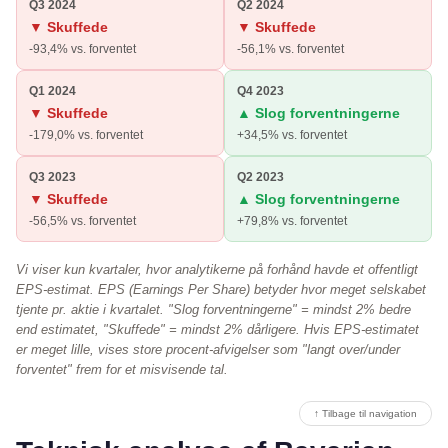
Q3 2024
Q2 2024
▼ Skuffede
▼ Skuffede
-93,4% vs. forventet
-56,1% vs. forventet
Q1 2024
Q4 2023
▼ Skuffede
▲ Slog forventningerne
-179,0% vs. forventet
+34,5% vs. forventet
Q3 2023
Q2 2023
▼ Skuffede
▲ Slog forventningerne
-56,5% vs. forventet
+79,8% vs. forventet
Vi viser kun kvartaler, hvor analytikerne på forhånd havde et offentligt
EPS-estimat. EPS (Earnings Per Share) betyder hvor meget selskabet
tjente pr. aktie i kvartalet. "Slog forventningerne" = mindst 2% bedre
end estimatet, "Skuffede" = mindst 2% dårligere. Hvis EPS-estimatet
er meget lille, vises store procent-afvigelser som "langt over/under
forventet" frem for et misvisende tal.
↑ Tilbage til navigation