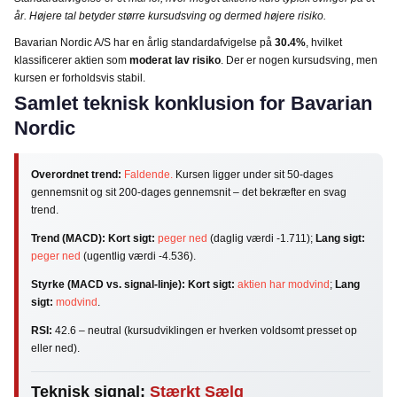
år. Højere tal betyder større kursudsving og dermed højere risiko.
Bavarian Nordic A/S har en årlig standardafvigelse på
30.4%
, hvilket
klassificerer aktien som
moderat lav risiko
. Der er nogen kursudsving, men
kursen er forholdsvis stabil.
Samlet teknisk konklusion for Bavarian
Nordic
Overordnet trend:
Faldende.
Kursen ligger under sit 50-dages
gennemsnit og sit 200-dages gennemsnit – det bekræfter en svag
trend.
Trend (MACD):
Kort sigt:
peger ned
(daglig værdi -1.711);
Lang sigt:
peger ned
(ugentlig værdi -4.536).
Styrke (MACD vs. signal-linje):
Kort sigt:
aktien har modvind
;
Lang
sigt:
modvind
.
RSI:
42.6 – neutral (kursudviklingen er hverken voldsomt presset op
eller ned).
Teknisk signal:
Stærkt Sælg