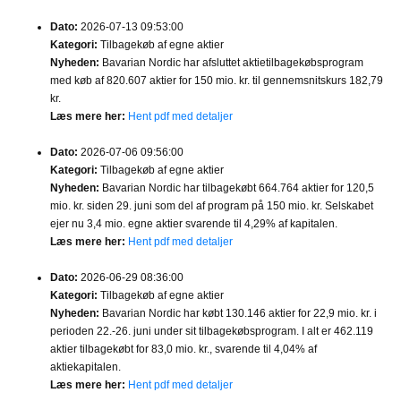
Dato:
2026-07-13 09:53:00
Kategori:
Tilbagekøb af egne aktier
Nyheden:
Bavarian Nordic har afsluttet aktietilbagekøbsprogram
med køb af 820.607 aktier for 150 mio. kr. til gennemsnitskurs 182,79
kr.
Læs mere her:
Hent pdf med detaljer
Dato:
2026-07-06 09:56:00
Kategori:
Tilbagekøb af egne aktier
Nyheden:
Bavarian Nordic har tilbagekøbt 664.764 aktier for 120,5
mio. kr. siden 29. juni som del af program på 150 mio. kr. Selskabet
ejer nu 3,4 mio. egne aktier svarende til 4,29% af kapitalen.
Læs mere her:
Hent pdf med detaljer
Dato:
2026-06-29 08:36:00
Kategori:
Tilbagekøb af egne aktier
Nyheden:
Bavarian Nordic har købt 130.146 aktier for 22,9 mio. kr. i
perioden 22.-26. juni under sit tilbagekøbsprogram. I alt er 462.119
aktier tilbagekøbt for 83,0 mio. kr., svarende til 4,04% af
aktiekapitalen.
Læs mere her:
Hent pdf med detaljer