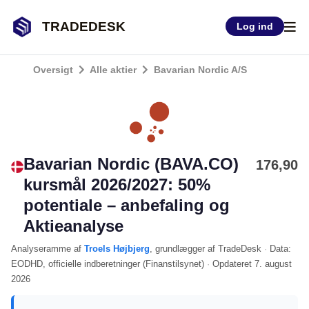
TRADEDESK
Log ind
Oversigt
Alle aktier
Bavarian Nordic A/S
Bavarian Nordic (BAVA.CO)
176,90
kursmål 2026/2027: 50%
potentiale – anbefaling og
Aktieanalyse
Analyseramme
af
Troels Højbjerg
, grundlægger af TradeDesk
·
Data:
EODHD
, officielle indberetninger (
Finanstilsynet
)
·
Opdateret
7. august
2026