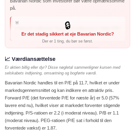
Bavarian Nordic som investorer bør være opmærksomme
på.
🚨
🔒
Faldende indtjening: Kvartalets indtjening er faldet 93%
Er det stadig sikkert at eje Bavarian Nordic?
år-over-år – virksomh...
Der er 1 ting, du bør se først.
Vis mig de 1 røde flag →
📈 Værdiansættelse
Er aktien billig eller dyr? Disse nøgletal sammenligner kursen med
selskabets indtjening, omsætning og bogførte værdi.
Bavarian Nordic handles til en P/E på 11.7, hvilket er under
markedsgennemsnittet og kan indikere en attraktiv pris.
Forward P/E (det forventede P/E for næste år) er 5.0 (57%
lavere end nu), hvilket viser at markedet forventer stigende
indtjening. P/S-ratioen er 2.2 (i moderat niveau). P/B er 1.1
(moderat niveau). PEG-ratioen (P/E sat i forhold til den
forventede vækst) er 1.87.