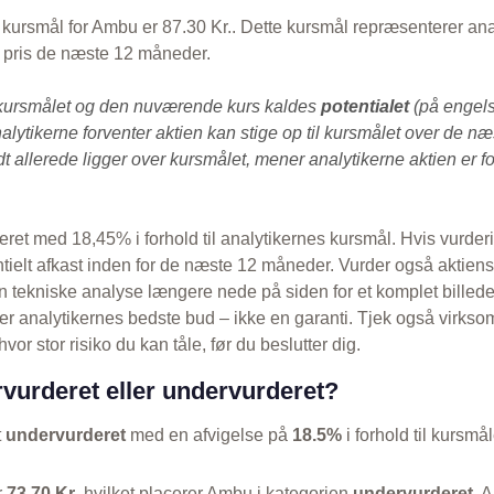
kursmål for Ambu er 87.30 Kr.. Dette kursmål repræsenterer ana
s pris de næste 12 måneder.
kursmålet og den nuværende kurs kaldes
potentialet
(på engels
alytikerne forventer aktien kan stige op til kursmålet over de n
 allerede ligger over kursmålet, mener analytikerne aktien er fo
eret med 18,45% i forhold til analytikernes kursmål. Hvis vurder
entielt afkast inden for de næste 12 måneder. Vurder også aktien
 tekniske analyse længere nede på siden for et komplet billed
r analytikernes bedste bud – ikke en garanti. Tjek også virkso
vor stor risiko du kan tåle, før du beslutter dig.
vurderet eller undervurderet?
t
undervurderet
med en afvigelse på
18.5%
i forhold til kursmål
r
73,70 Kr
, hvilket placerer Ambu i kategorien
undervurderet
. 