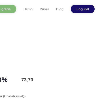
 gratis
Demo
Priser
Blog
Log ind
20%
73,70
er (
Finanstilsynet
)
·