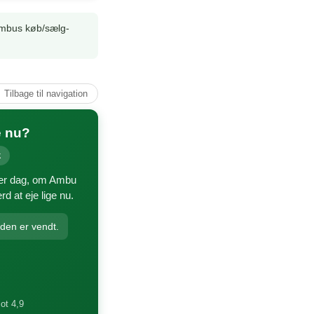
Ambus køb/sælg-
↑ Tilbage til navigation
e nu?
k
ver dag, om Ambu
d at eje lige nu.
nden er vendt.
lot 4,9