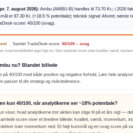
(pr. 7. august 2026):
Ambu (AMBU-B) handles til 73.70 Kr.; i 2026 fal
mål er 87.30 Kr. (+18.5 % potentiale); teknisk signal: Afvent; næste 
eDesk-score: 40/100 (svag).
vent
Samlet TradeDesk-score:
40/100 – svag
ser, hvad kursbilledet siger lige nu. Den samlede score viser kvalitet, værdi, mome
mbu nu? Blandet billede
 på 40/100 med både positive og negative forhold. Læs hele analys
n passer til din strategi og risikotolerance.
en kun 40/100, når analytikerne ser ~18% potentiale?
un viser, hvad analytikerne
tror
aktien kan stige til på et års sigt — det
amlede score viser et bredere billede: kvalitet, værdi, momentum, indt
 trækker især momentum ned. Et højt kursmål og en svag score på s