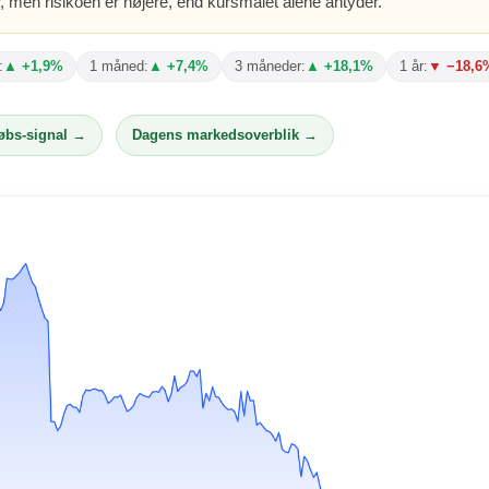
, men risikoen er højere, end kursmålet alene antyder.
:
▲ +1,9%
1 måned:
▲ +7,4%
3 måneder:
▲ +18,1%
1 år:
▼ −18,6
købs-signal →
Dagens markedsoverblik →