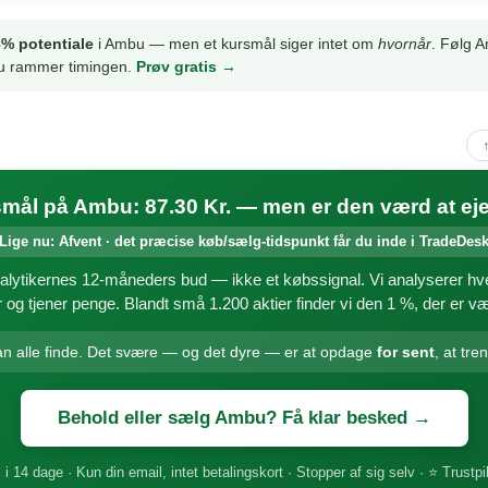
% potentiale
i Ambu — men et kursmål siger intet om
hvornår
. Følg 
 du rammer timingen.
Prøv gratis →
mål på Ambu: 87.30 Kr. — men er den værd at ej
Lige nu: Afvent · det præcise køb/sælg-tidspunkt får du inde i TradeDes
nalytikernes 12-måneders bud — ikke et købssignal. Vi analyserer h
r og tjener penge. Blandt små 1.200 aktier finder vi den 1 %, der er vær
an alle finde. Det svære — og det dyre — er at opdage
for sent
, at tre
Behold eller sælg Ambu? Få klar besked →
 i 14 dage · Kun din email, intet betalingskort · Stopper af sig selv · ⭐ Trustpi