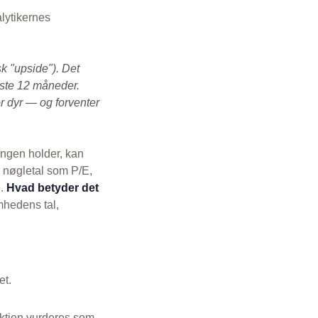
lytikernes
k "upside"). Det
æste 12 måneder.
r dyr — og forventer
ingen holder, kan
s nøgletal som P/E,
e.
Hvad betyder det
mhedens tal,
et.
Aktien vurderes som