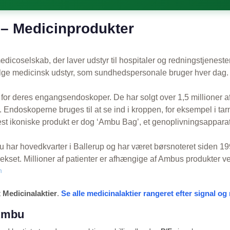
 Medicinprodukter
dicoselskab, der laver udstyr til hospitaler og redningstjeneste
ælge medicinsk udstyr, som sundhedspersonale bruger hver dag.
for deres engangsendoskoper. De har solgt over 1,5 millioner af
. Endoskoperne bruges til at se ind i kroppen, for eksempel i tar
t ikoniske produkt er dog ‘Ambu Bag’, et genoplivningsapparat
ar hovedkvarter i Ballerup og har været børsnoteret siden 199
kset. Millioner af patienter er afhængige af Ambus produkter v
n
t
Medicinalaktier
.
Se alle medicinalaktier rangeret efter signal
 Ambu