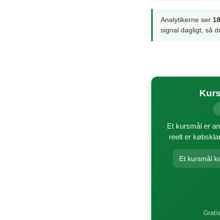
Analytikerne ser
18
signal dagligt, så
Kurs
Et kursmål er a
reelt er købskla
Et kursmål k
Gratis