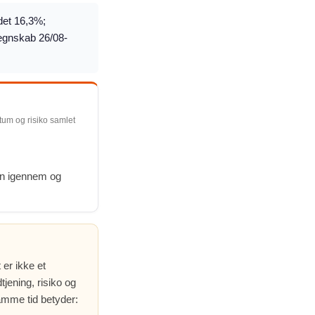
det 16,3%;
regnskab 26/08-
ntum og risiko samlet
en igennem og
 er ikke et
jening, risiko og
amme tid betyder: