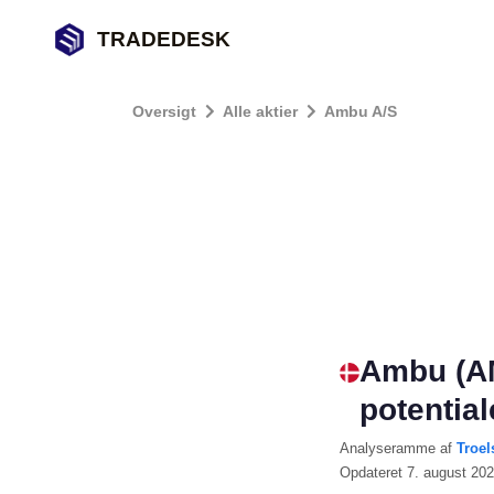
TRADEDESK
Oversigt
Alle aktier
Ambu A/S
Ambu (A
potentia
Analyseramme
af
Troel
Opdateret
7. august 20