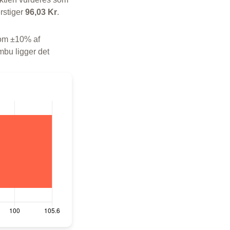
rstiger
96,03 Kr
.
 som ±10% af
mbu ligger det