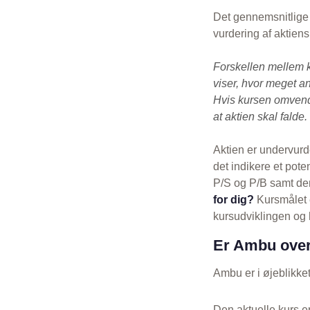
Det gennemsnitlige 
vurdering af aktien
Forskellen mellem 
viser, hvor meget an
Hvis kursen omvendt
at aktien skal falde.
Aktien er undervurd
det indikere et pot
P/S og P/B samt den
for dig?
Kursmålet e
kursudviklingen og h
Er Ambu over
Ambu er i øjeblikke
Den aktuelle kurs e