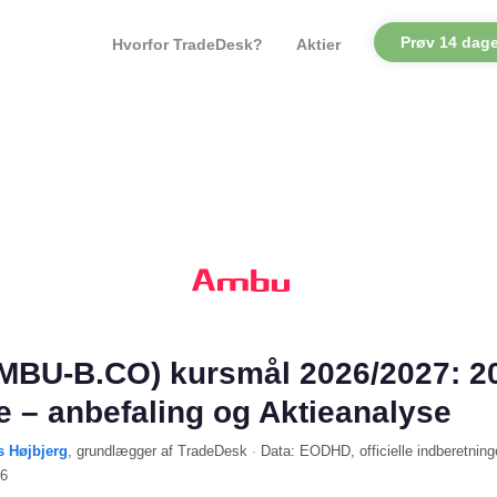
Prøv 14 dage
Hvorfor TradeDesk?
Aktier
MBU-B.CO) kursmål 2026/2027: 
le – anbefaling og Aktieanalyse
s Højbjerg
, grundlægger af TradeDesk
·
Data:
EODHD
, officielle indberetning
26