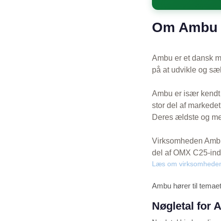
Om Ambu –
Ambu er et dansk me
på at udvikle og s
Ambu er især kendt 
stor del af markedet
Deres ældste og mes
Virksomheden Ambu h
del af OMX C25-inde
Læs om virksomhede
Ambu hører til temae
Nøgletal for