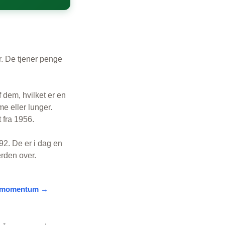
r. De tjener penge
 dem, hvilket er en
me eller lunger.
 fra 1956.
2. De er i dag en
erden over.
 og momentum →