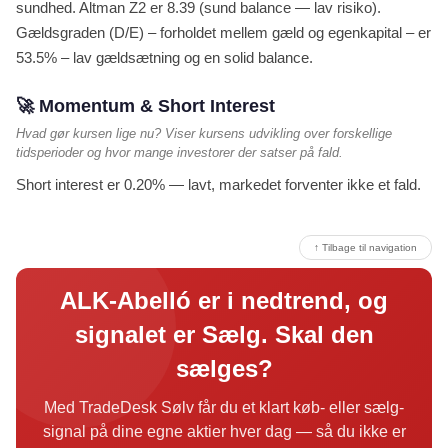
sundhed. Altman Z2 er 8.39 (sund balance — lav risiko).
Gældsgraden (D/E) – forholdet mellem gæld og egenkapital – er
53.5% – lav gældsætning og en solid balance.
🚀 Momentum & Short Interest
Hvad gør kursen lige nu? Viser kursens udvikling over forskellige
tidsperioder og hvor mange investorer der satser på fald.
Short interest er 0.20% — lavt, markedet forventer ikke et fald.
↑ Tilbage til navigation
ALK-Abelló er i nedtrend, og
signalet er Sælg. Skal den
sælges?
Med TradeDesk Sølv får du et klart køb- eller sælg-
signal på dine egne aktier hver dag — så du ikke er