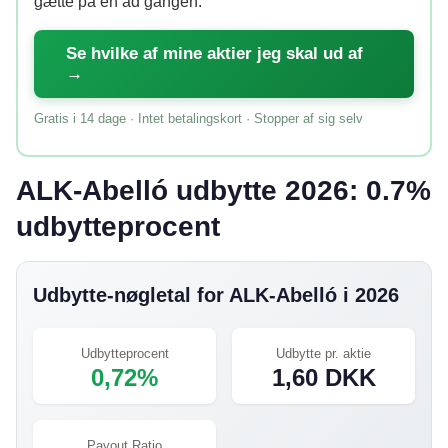
gætte på én ad gangen.
Se hvilke af mine aktier jeg skal ud af
→
Gratis i 14 dage · Intet betalingskort · Stopper af sig selv
ALK-Abelló udbytte 2026: 0.7%
udbytteprocent
Udbytte-nøgletal for ALK-Abelló i 2026
Udbytteprocent
Udbytte pr. aktie
0,72%
1,60 DKK
Payout Ratio