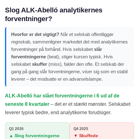
Slog ALK-Abelló analytikernes
forventninger?
Hvorfor er det vigtigt?
Når et selskab offentliggør
regnskab, sammenligner markedet det med analytikernes
forventninger på forhånd. Hvis selskabet
slår
forventningerne
(beat), stiger kursen typisk. Hvis
selskabet
skuffer
(miss), falder den ofte. Et selskab der
gang på gang slår forventningerne, viser sig som en stabil
leverer – det modsatte er en advarselslampe.
ALK-Abelló har slået forventningerne i 6 ud af de
seneste 8 kvartaler
– det er et stærkt mønster. Selskabet
leverer typisk bedre, end analytikerne forudsiger.
Q1 2026
Q4 2025
▲ Slog forventningerne
▼ Skuffede