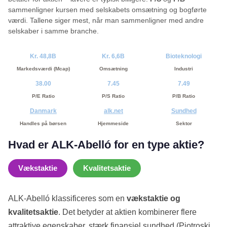
sammenligner kursen med selskabets omsætning og bogførte
værdi. Tallene siger mest, når man sammenligner med andre
selskaber i samme branche.
Kr. 48,8B
Kr. 6,6B
Bioteknologi
Markedsværdi (Mcap)
Omsætning
Industri
38.00
7.45
7.49
P/E Ratio
P/S Ratio
P/B Ratio
Danmark
alk.net
Sundhed
Handles på børsen
Hjemmeside
Sektor
Hvad er ALK-Abelló for en type aktie?
Vækstaktie
Kvalitetsaktie
ALK-Abelló klassificeres som en
vækstaktie og
kvalitetsaktie
. Det betyder at aktien kombinerer flere
attraktive egenskaber, stærk finansiel sundhed (Piotroski