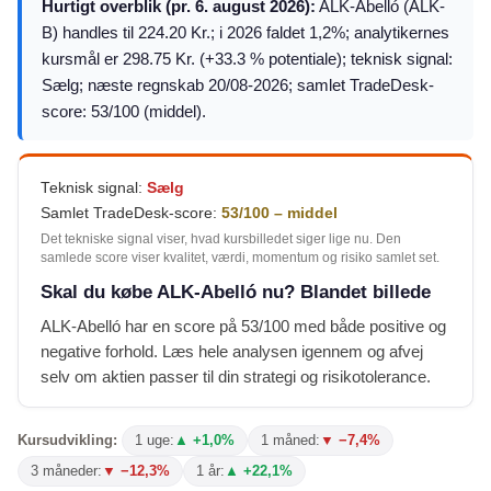
Hurtigt overblik (pr. 6. august 2026):
ALK-Abelló (ALK-
B) handles til 224.20 Kr.; i 2026 faldet 1,2%; analytikernes
kursmål er 298.75 Kr. (+33.3 % potentiale); teknisk signal:
Sælg; næste regnskab 20/08-2026; samlet TradeDesk-
score: 53/100 (middel).
Teknisk signal:
Sælg
Samlet TradeDesk-score:
53/100 – middel
Det tekniske signal viser, hvad kursbilledet siger lige nu. Den
samlede score viser kvalitet, værdi, momentum og risiko samlet set.
Skal du købe ALK-Abelló nu? Blandet billede
ALK-Abelló har en score på 53/100 med både positive og
negative forhold. Læs hele analysen igennem og afvej
selv om aktien passer til din strategi og risikotolerance.
Kursudvikling:
1 uge:
▲ +1,0%
1 måned:
▼ −7,4%
3 måneder:
▼ −12,3%
1 år:
▲ +22,1%