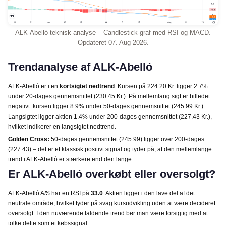
ALK-Abelló teknisk analyse – Candlestick-graf med RSI og MACD.
Opdateret 07. Aug 2026.
Trendanalyse af ALK-Abelló
ALK-Abelló er i en
kortsigtet nedtrend
. Kursen på 224.20 Kr. ligger 2.7%
under 20-dages gennemsnittet (230.45 Kr.). På mellemlang sigt er billedet
negativt: kursen ligger 8.9% under 50-dages gennemsnittet (245.99 Kr.).
Langsigtet ligger aktien 1.4% under 200-dages gennemsnittet (227.43 Kr.),
hvilket indikerer en langsigtet nedtrend.
Golden Cross:
50-dages gennemsnittet (245.99) ligger over 200-dages
(227.43) – det er et klassisk positivt signal og tyder på, at den mellemlange
trend i ALK-Abelló er stærkere end den lange.
Er ALK-Abelló overkøbt eller oversolgt?
ALK-Abelló A/S har en RSI på
33.0
. Aktien ligger i den lave del af det
neutrale område, hvilket tyder på svag kursudvikling uden at være decideret
oversolgt. I den nuværende faldende trend bør man være forsigtig med at
tolke dette som et købssignal.