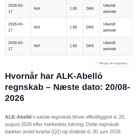
2026-03-
Ukendt
N/A
1.60
DKK
17
periode
2026-03-
Ukendt
N/A
1.60
DKK
17
periode
2026-03-
Ukendt
N/A
1.60
DKK
17
periode
↑ Tilbage til navigation
Hvornår har ALK-Abelló
regnskab – Næste dato: 20/08-
2026
ALK-Abelló
's næste regnskab bliver offentliggjort d. 20.
august 2026 efter markedets lukning. Dette regnskab
dækker andet kvartal (Q2) og sluttede d. 30. juni 2026.