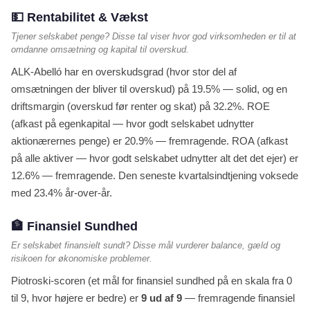
💵 Rentabilitet & Vækst
Tjener selskabet penge? Disse tal viser hvor god virksomheden er til at
omdanne omsætning og kapital til overskud.
ALK-Abelló har en overskudsgrad (hvor stor del af
omsætningen der bliver til overskud) på 19.5% — solid, og en
driftsmargin (overskud før renter og skat) på 32.2%. ROE
(afkast på egenkapital — hvor godt selskabet udnytter
aktionærernes penge) er 20.9% — fremragende. ROA (afkast
på alle aktiver — hvor godt selskabet udnytter alt det det ejer) er
12.6% — fremragende. Den seneste kvartalsindtjening voksede
med 23.4% år-over-år.
🏦 Finansiel Sundhed
Er selskabet finansielt sundt? Disse mål vurderer balance, gæld og
risikoen for økonomiske problemer.
Piotroski-scoren (et mål for finansiel sundhed på en skala fra 0
til 9, hvor højere er bedre) er
9 ud af 9
— fremragende finansiel