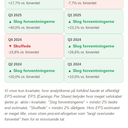
+17,7% vs. forventet
-7,7% vs. forventet
Q3 2025
Q1 2025
▲ Slog forventningerne
▲ Slog forventningerne
+40,0% vs. forventet
+23,1% vs. forventet
Q4 2024
Q3 2024
▼ Skuffede
▲ Slog forventningerne
-15,8% vs. forventet
+26,6% vs. forventet
Q2 2024
Q1 2024
▲ Slog forventningerne
▲ Slog forventningerne
+20,0% vs. forventet
+10,0% vs. forventet
Vi viser kun kvartaler, hvor analytikerne på forhånd havde et offentligt
EPS-estimat. EPS (Earnings Per Share) betyder hvor meget selskabet
tjente pr. aktie i kvartalet. "Slog forventningerne" = mindst 2% bedre
end estimatet, "Skuffede" = mindst 2% dårligere. Hvis EPS-estimatet
er meget lille, vises store procent-afvigelser som "langt over/under
forventet" frem for et misvisende tal.