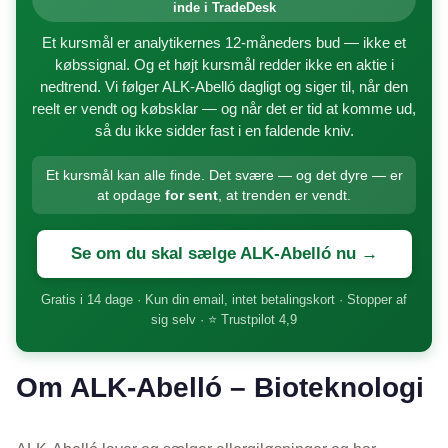
inde i TradeDesk
Et kursmål er analytikernes 12-måneders bud — ikke et
købssignal. Og et højt kursmål redder ikke en aktie i
nedtrend. Vi følger ALK-Abelló dagligt og siger til, når den
reelt er vendt og købsklar — og når det er tid at komme ud,
så du ikke sidder fast i en faldende kniv.
Et kursmål kan alle finde. Det svære — og det dyre — er
at opdage
for sent
, at trenden er vendt.
Se om du skal sælge ALK-Abelló nu →
Gratis i 14 dage · Kun din email, intet betalingskort · Stopper af
sig selv · ⭐ Trustpilot 4,9
Om ALK-Abelló – Bioteknologi