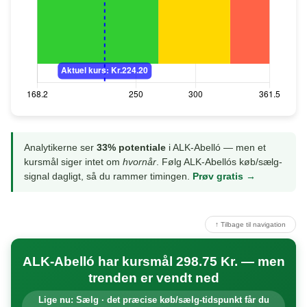
Analytikerne ser
33% potentiale
i ALK-Abelló — men et
kursmål siger intet om
hvornår
. Følg ALK-Abellós køb/sælg-
signal dagligt, så du rammer timingen.
Prøv gratis →
↑ Tilbage til navigation
ALK-Abelló har kursmål 298.75 Kr. — men
trenden er vendt ned
Lige nu: Sælg · det præcise køb/sælg-tidspunkt får du