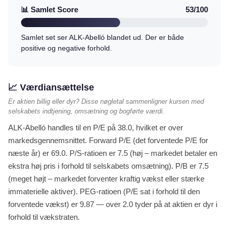
📊 Samlet Score
53/100
Samlet set ser ALK-Abelló blandet ud. Der er både
positive og negative forhold.
📈 Værdiansættelse
Er aktien billig eller dyr? Disse nøgletal sammenligner kursen med
selskabets indtjening, omsætning og bogførte værdi.
ALK-Abelló handles til en P/E på 38.0, hvilket er over
markedsgennemsnittet. Forward P/E (det forventede P/E for
næste år) er 69.0. P/S-ratioen er 7.5 (høj – markedet betaler en
ekstra høj pris i forhold til selskabets omsætning). P/B er 7.5
(meget højt – markedet forventer kraftig vækst eller stærke
immaterielle aktiver). PEG-ratioen (P/E sat i forhold til den
forventede vækst) er 9.87 — over 2.0 tyder på at aktien er dyr i
forhold til vækstraten.