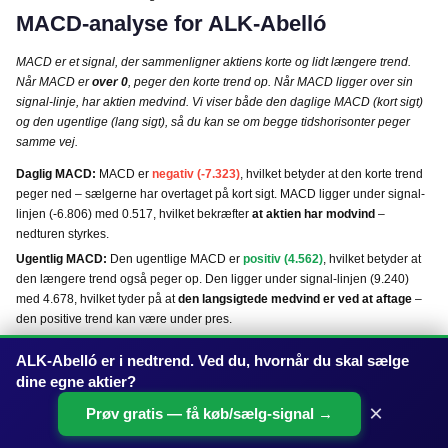
MACD-analyse for ALK-Abelló
MACD er et signal, der sammenligner aktiens korte og lidt længere trend.
Når MACD er
over 0
, peger den korte trend op. Når MACD ligger over sin
signal-linje, har aktien medvind. Vi viser både den daglige MACD (kort sigt)
og den ugentlige (lang sigt), så du kan se om begge tidshorisonter peger
samme vej.
Daglig MACD:
MACD er
negativ (-7.323)
, hvilket betyder at den korte trend
peger ned – sælgerne har overtaget på kort sigt. MACD ligger under signal-
linjen (-6.806) med 0.517, hvilket bekræfter
at aktien har modvind
–
nedturen styrkes.
Ugentlig MACD:
Den ugentlige MACD er
positiv (4.562)
, hvilket betyder at
den længere trend også peger op. Den ligger under signal-linjen (9.240)
med 4.678, hvilket tyder på at
den langsigtede medvind er ved at aftage
–
den positive trend kan være under pres.
Samlet MACD-vurdering:
Den daglige og ugentlige MACD giver
ALK-Abelló er i nedtrend. Ved du, hvornår du skal sælge
modstridende signaler. Den lange trend peger op, men den korte peger ned.
dine egne aktier?
Den korte trend svækkes stadig – et dybere tilbagefald er muligt.
Risikoprofil for ALK-Abelló
×
Prøv gratis — få køb/sælg-signal →