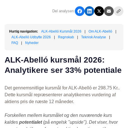
Del analysen:
Hurtig navigation:
ALK-Abelló Kursmål 2026
|
Om ALK-Abelló
|
ALK-Abelló Udbytte 2026
|
Regnskab
|
Teknisk Analyse
|
FAQ
|
Nyheder
ALK-Abelló kursmål 2026:
Analytikere ser 33% potentiale
Det gennemsnitlige kursmål for ALK-Abelló er 298.75 Kr..
Dette kursmål repræsenterer analytikernes vurdering af
aktiens pris de næste 12 måneder.
Forskellen mellem kursmålet og den nuværende kurs
kaldes
potentialet
(på engelsk "upside"). Det viser, hvor