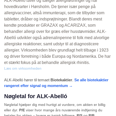
ALK-Abelló laver og sælger allergiløsninger og har
hovedkvarter i Hørsholm. De tjener især penge på
allergivacciner, altså immunterapi, som de tilbyder som
tabletter, dråber og indsprøjtninger. Blandt deres mest
kendte produkter er GRAZAX og ACARIZAX, som
behandler allergi over for græs eller husstøvmider. ALK-
Abelló udvikler også adrenalinpenne til folk med alvorlige
allergiske reaktioner, samt udstyr til at diagnosticere
allergier. Virksomheden blev grundlagt helt tilbage i 1923
og driver forretning i både Europa og Nordamerika. De har
et stærkt fokus på at behandle allergisk rhinitis.
Læs om virksomheden
ALK-Abelló hører til temaet
Biotekaktier
.
Se alle biotekaktier
rangeret efter signal og momentum →
Nøgletal for ALK-Abelló
Nøgletal hjælper dig med hurtigt at vurdere, om aktien er billig
eller dyr.
P/E
viser hvor mange års nuværende indtjening du
betaler for aktien – lavere er typisk billigere.
P/S
og
P/B