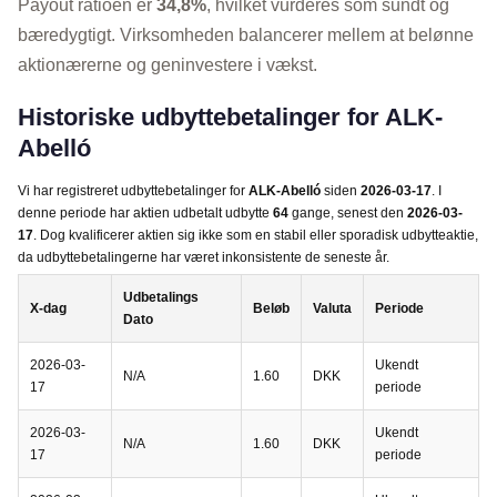
Payout ratioen er
34,8%
, hvilket vurderes som sundt og
bæredygtigt. Virksomheden balancerer mellem at belønne
aktionærerne og geninvestere i vækst.
Historiske udbyttebetalinger for ALK-
Abelló
Vi har registreret udbyttebetalinger for
ALK-Abelló
siden
2026-03-17
. I
denne periode har aktien udbetalt udbytte
64
gange, senest den
2026-03-
17
. Dog kvalificerer aktien sig ikke som en stabil eller sporadisk udbytteaktie,
da udbyttebetalingerne har været inkonsistente de seneste år.
Udbetalings
X-dag
Beløb
Valuta
Periode
Dato
2026-03-
Ukendt
N/A
1.60
DKK
17
periode
2026-03-
Ukendt
N/A
1.60
DKK
17
periode