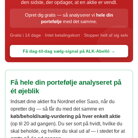
den sidste, der opdager, at en aktie er vendt.
Opret dig gratis — så analyserer vi
hele din
portefølje
med det samme.
Gratis i 14 dage · Intet betalingskort · Stopper helt af sig selv
Få dag-til-dag sælg-signal på ALK-Abelló →
Få hele din portefølje analyseret på
ét øjeblik
Indsæt dine aktier fra Nordnet eller Saxo, når du
opretter dig — så får du med det samme en
køb/behold/sælg-vurdering på hver enkelt aktie
(op til 20 ad gangen). Du ser sort på hvidt, hvilke du
skal beholde, og hvilke du skal ud af — i stedet for at