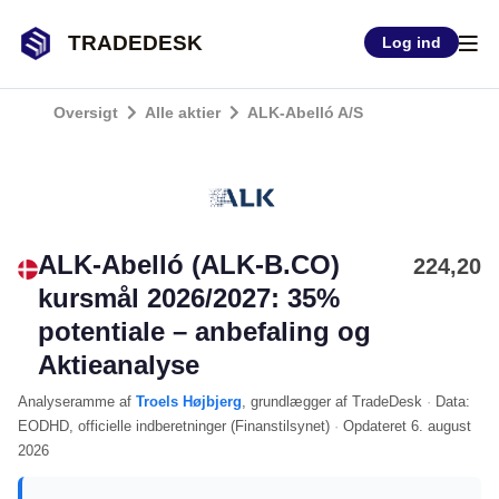
TRADEDESK
Log ind
Oversigt
Alle aktier
ALK-Abelló A/S
ALK-Abelló (ALK-B.CO)
224,20
kursmål 2026/2027: 35%
potentiale – anbefaling og
Aktieanalyse
Analyseramme
af
Troels Højbjerg
, grundlægger af TradeDesk
·
Data:
EODHD
, officielle indberetninger (
Finanstilsynet
)
·
Opdateret
6. august
2026