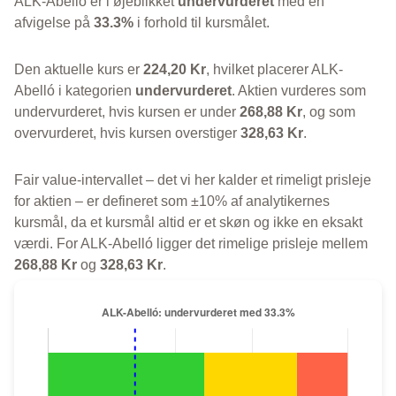
ALK-Abelló er i øjeblikket
undervurderet
med en
afvigelse på
33.3%
i forhold til kursmålet.
Den aktuelle kurs er
224,20 Kr
, hvilket placerer ALK-
Abelló i kategorien
undervurderet
. Aktien vurderes som
undervurderet, hvis kursen er under
268,88 Kr
, og som
overvurderet, hvis kursen overstiger
328,63 Kr
.
Fair value-intervallet – det vi her kalder et rimeligt prisleje
for aktien – er defineret som ±10% af analytikernes
kursmål, da et kursmål altid er et skøn og ikke en eksakt
værdi. For ALK-Abelló ligger det rimelige prisleje mellem
268,88 Kr
og
328,63 Kr
.