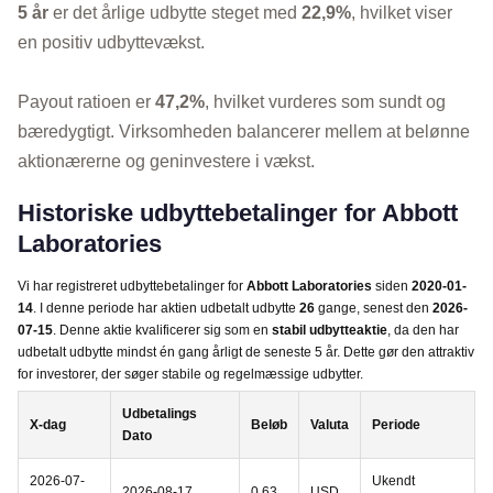
5 år
er det årlige udbytte steget med
22,9%
, hvilket viser
en positiv udbyttevækst.
Payout ratioen er
47,2%
, hvilket vurderes som sundt og
bæredygtigt. Virksomheden balancerer mellem at belønne
aktionærerne og geninvestere i vækst.
Historiske udbyttebetalinger for Abbott
Laboratories
Vi har registreret udbyttebetalinger for
Abbott Laboratories
siden
2020-01-
14
. I denne periode har aktien udbetalt udbytte
26
gange, senest den
2026-
07-15
. Denne aktie kvalificerer sig som en
stabil udbytteaktie
, da den har
udbetalt udbytte mindst én gang årligt de seneste 5 år. Dette gør den attraktiv
for investorer, der søger stabile og regelmæssige udbytter.
Udbetalings
X-dag
Beløb
Valuta
Periode
Dato
2026-07-
Ukendt
2026-08-17
0.63
USD