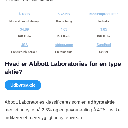
$ 188B
$ 46,6B
Medicinprodukter
Markedsværdi (Mcap)
Omsætning
Industri
34.89
4.03
3.65
P/E Ratio
P/S Ratio
P/B Ratio
USA
abbott.com
Sundhed
Handles på børsen
Hjemmeside
Sektor
Hvad er Abbott Laboratories for en type
aktie?
Udbytteaktie
Abbott Laboratories klassificeres som en
udbytteaktie
med et udbytte på 2.3% og en payout-ratio på 47%, hvilket
indikerer et bæredygtigt udbytteniveau.