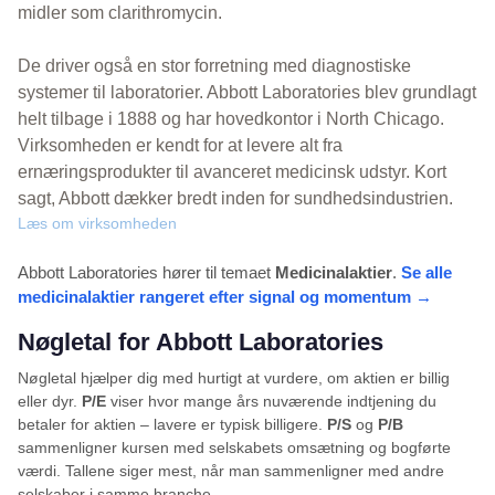
midler som clarithromycin.
De driver også en stor forretning med diagnostiske
systemer til laboratorier. Abbott Laboratories blev grundlagt
helt tilbage i 1888 og har hovedkontor i North Chicago.
Virksomheden er kendt for at levere alt fra
ernæringsprodukter til avanceret medicinsk udstyr. Kort
sagt, Abbott dækker bredt inden for sundhedsindustrien.
Læs om virksomheden
Abbott Laboratories hører til temaet
Medicinalaktier
.
Se alle
medicinalaktier rangeret efter signal og momentum →
Nøgletal for Abbott Laboratories
Nøgletal hjælper dig med hurtigt at vurdere, om aktien er billig
eller dyr.
P/E
viser hvor mange års nuværende indtjening du
betaler for aktien – lavere er typisk billigere.
P/S
og
P/B
sammenligner kursen med selskabets omsætning og bogførte
værdi. Tallene siger mest, når man sammenligner med andre
selskaber i samme branche.