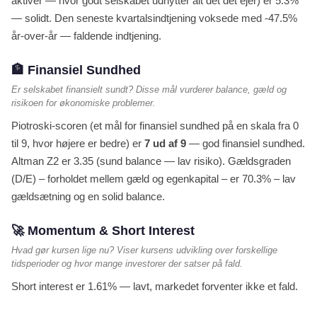
aktiver — hvor godt selskabet udnytter alt det det ejer) er 5.3%
— solidt. Den seneste kvartalsindtjening voksede med -47.5%
år-over-år — faldende indtjening.
🏦 Finansiel Sundhed
Er selskabet finansielt sundt? Disse mål vurderer balance, gæld og
risikoen for økonomiske problemer.
Piotroski-scoren (et mål for finansiel sundhed på en skala fra 0
til 9, hvor højere er bedre) er
7 ud af 9
— god finansiel sundhed.
Altman Z2 er 3.35 (sund balance — lav risiko). Gældsgraden
(D/E) – forholdet mellem gæld og egenkapital – er 70.3% – lav
gældsætning og en solid balance.
🚀 Momentum & Short Interest
Hvad gør kursen lige nu? Viser kursens udvikling over forskellige
tidsperioder og hvor mange investorer der satser på fald.
Short interest er 1.61% — lavt, markedet forventer ikke et fald.