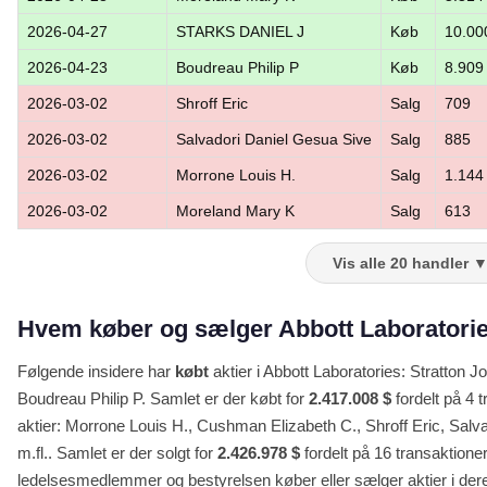
2026-04-27
STARKS DANIEL J
Køb
10.00
2026-04-23
Boudreau Philip P
Køb
8.909
2026-03-02
Shroff Eric
Salg
709
2026-03-02
Salvadori Daniel Gesua Sive
Salg
885
2026-03-02
Morrone Louis H.
Salg
1.144
2026-03-02
Moreland Mary K
Salg
613
Vis alle 20 handler 
Hvem køber og sælger Abbott Laboratories
Følgende insidere har
købt
aktier i Abbott Laboratories: Stratto
Boudreau Philip P. Samlet er der købt for
2.417.008 $
fordelt på 4 
aktier: Morrone Louis H., Cushman Elizabeth C., Shroff Eric, Sal
m.fl.. Samlet er der solgt for
2.426.978 $
fordelt på 16 transaktioner
ledelsesmedlemmer og bestyrelsen køber eller sælger aktier i deres