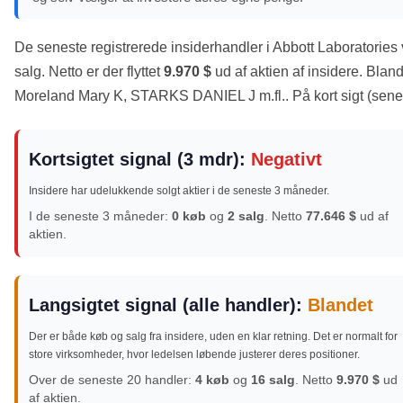
De seneste registrerede insiderhandler i Abbott Laboratories
salg. Netto er der flyttet
9.970 $
ud af aktien af insidere. Bland
Moreland Mary K, STARKS DANIEL J m.fl.. På kort sigt (senes
Kortsigtet signal (3 mdr):
Negativt
Insidere har udelukkende solgt aktier i de seneste 3 måneder.
I de seneste 3 måneder:
0 køb
og
2 salg
. Netto
77.646 $
ud af
aktien.
Langsigtet signal (alle handler):
Blandet
Der er både køb og salg fra insidere, uden en klar retning. Det er normalt for
store virksomheder, hvor ledelsen løbende justerer deres positioner.
Over de seneste 20 handler:
4 køb
og
16 salg
. Netto
9.970 $
ud
af aktien.