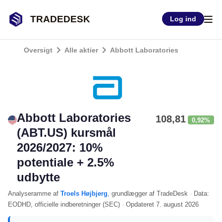
TRADEDESK
Log ind
Oversigt
Alle aktier
Abbott Laboratories
Abbott Laboratories
108,81
0,92%
(ABT.US) kursmål
2026/2027: 10%
potentiale + 2.5%
udbytte
Analyseramme
af
Troels Højbjerg
, grundlægger af TradeDesk
·
Data:
EODHD
, officielle indberetninger (
SEC
)
·
Opdateret
7. august 2026