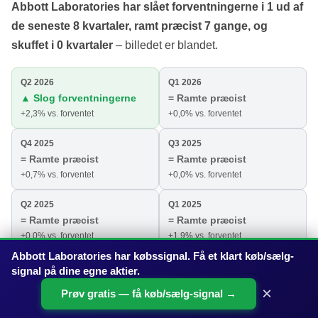
Abbott Laboratories har slået forventningerne i 1 ud af
de seneste 8 kvartaler, ramt præcist 7 gange, og
skuffet i 0 kvartaler
– billedet er blandet.
Q2 2026
Q1 2026
▲ Slog forventningerne
= Ramte præcist
+2,3% vs. forventet
+0,0% vs. forventet
Q4 2025
Q3 2025
= Ramte præcist
= Ramte præcist
+0,7% vs. forventet
+0,0% vs. forventet
Q2 2025
Q1 2025
= Ramte præcist
= Ramte præcist
+0,0% vs. forventet
+1,9% vs. forventet
Abbott Laboratories har købssignal. Få et klart køb/sælg-
Q4 2024
Q3 2024
signal på dine egne aktier.
= Ramte præcist
= Ramte præcist
×
Prøv gratis — få køb/sælg-signal →
+0,0% vs. forventet
+0,8% vs. forventet