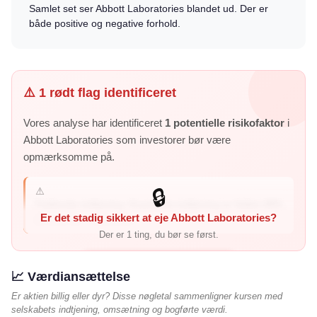
Samlet set ser Abbott Laboratories blandet ud. Der er
både positive og negative forhold.
⚠️ 1 rødt flag identificeret
Vores analyse har identificeret
1 potentielle risikofaktor
i
Abbott Laboratories som investorer bør være
opmærksomme på.
⚠️
🔒
Faldende indtjening: Kvartalets indtjening er faldet 48%
Er det stadig sikkert at eje Abbott Laboratories?
år-over-år – virksomh...
Der er 1 ting, du bør se først.
Vis mig de 1 røde flag →
📈 Værdiansættelse
Er aktien billig eller dyr? Disse nøgletal sammenligner kursen med
selskabets indtjening, omsætning og bogførte værdi.