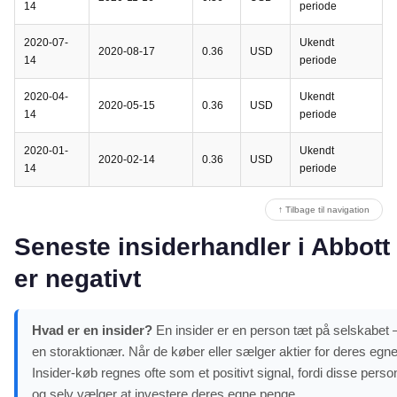
14
periode
2020-07-
Ukendt
2020-08-17
0.36
USD
14
periode
2020-04-
Ukendt
2020-05-15
0.36
USD
14
periode
2020-01-
Ukendt
2020-02-14
0.36
USD
14
periode
↑ Tilbage til navigation
Seneste insiderhandler i Abbott
er negativt
Hvad er en insider?
En insider er en person tæt på selskabet –
en storaktionær. Når de køber eller sælger aktier for deres egne
Insider-køb regnes ofte som et positivt signal, fordi disse pe
og selv vælger at investere deres egne penge.