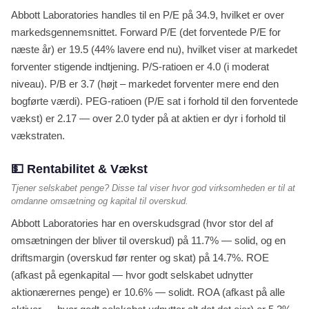
Abbott Laboratories handles til en P/E på 34.9, hvilket er over
markedsgennemsnittet. Forward P/E (det forventede P/E for
næste år) er 19.5 (44% lavere end nu), hvilket viser at markedet
forventer stigende indtjening. P/S-ratioen er 4.0 (i moderat
niveau). P/B er 3.7 (højt – markedet forventer mere end den
bogførte værdi). PEG-ratioen (P/E sat i forhold til den forventede
vækst) er 2.17 — over 2.0 tyder på at aktien er dyr i forhold til
vækstraten.
💵 Rentabilitet & Vækst
Tjener selskabet penge? Disse tal viser hvor god virksomheden er til at
omdanne omsætning og kapital til overskud.
Abbott Laboratories har en overskudsgrad (hvor stor del af
omsætningen der bliver til overskud) på 11.7% — solid, og en
driftsmargin (overskud før renter og skat) på 14.7%. ROE
(afkast på egenkapital — hvor godt selskabet udnytter
aktionærernes penge) er 10.6% — solidt. ROA (afkast på alle