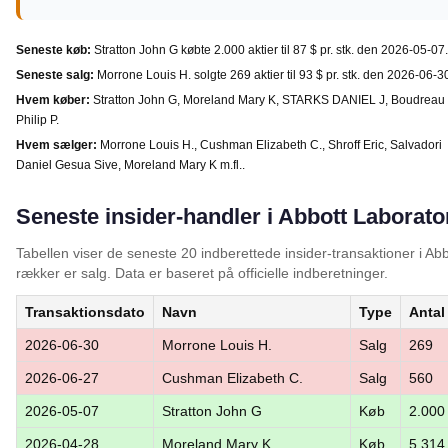
Seneste køb:
Stratton John G købte 2.000 aktier til 87 $ pr. stk. den 2026-05-07.
Seneste salg:
Morrone Louis H. solgte 269 aktier til 93 $ pr. stk. den 2026-06-3
Hvem køber:
Stratton John G, Moreland Mary K, STARKS DANIEL J, Boudreau
Philip P.
Hvem sælger:
Morrone Louis H., Cushman Elizabeth C., Shroff Eric, Salvadori
Daniel Gesua Sive, Moreland Mary K m.fl..
Seneste insider-handler i Abbott Laborato
Tabellen viser de seneste 20 indberettede insider-transaktioner i A
rækker er salg. Data er baseret på officielle indberetninger.
Transaktionsdato
Navn
Type
Antal
2026-06-30
Morrone Louis H.
Salg
269
2026-06-27
Cushman Elizabeth C.
Salg
560
2026-05-07
Stratton John G
Køb
2.000
2026-04-28
Moreland Mary K
Køb
5.314