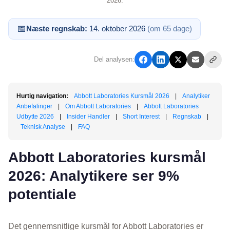
2026.
📅
Næste regnskab:
14. oktober 2026
(om 65 dage)
Del analysen:
Hurtig navigation:
Abbott Laboratories Kursmål 2026
|
Analytiker
Anbefalinger
|
Om Abbott Laboratories
|
Abbott Laboratories
Udbytte 2026
|
Insider Handler
|
Short Interest
|
Regnskab
|
Teknisk Analyse
|
FAQ
Abbott Laboratories kursmål
2026: Analytikere ser 9%
potentiale
Det gennemsnitlige kursmål for Abbott Laboratories er