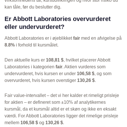
virksomhedens tal, kursudviklingen og hvor stor risiko du
kan tåle, før du beslutter dig.
Er Abbott Laboratories overvurderet
eller undervurderet?
Abbott Laboratories er i øjeblikket
fair
med en afvigelse på
8.8%
i forhold til kursmålet.
Den aktuelle kurs er
108,81 $
, hvilket placerer Abbott
Laboratories i kategorien
fair
. Aktien vurderes som
undervurderet, hvis kursen er under
106,58 $
, og som
overvurderet, hvis kursen overstiger
130,26 $
.
Fair value-intervallet – det vi her kalder et rimeligt prisleje
for aktien – er defineret som ±10% af analytikernes
kursmål, da et kursmål altid er et skøn og ikke en eksakt
værdi. For Abbott Laboratories ligger det rimelige prisleje
mellem
106,58 $
og
130,26 $
.