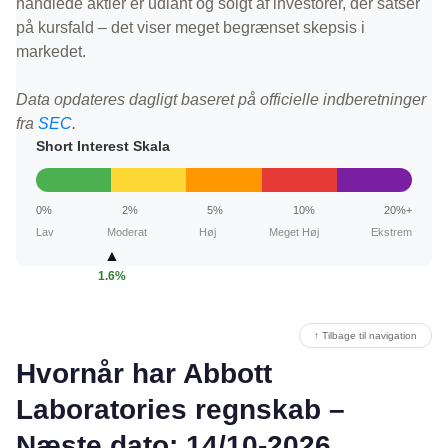
handlede aktier er udlånt og solgt af investorer, der satser
på kursfald – det viser meget begrænset skepsis i
markedet.
Data opdateres dagligt baseret på officielle indberetninger
fra
SEC
.
Short Interest Skala
0%
2%
5%
10%
20%+
Lav
Moderat
Høj
Meget Høj
Ekstrem
▲
1.6%
↑ Tilbage til navigation
Hvornår har Abbott
Laboratories regnskab –
Næste dato: 14/10-2026