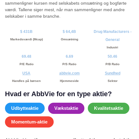
sammenligner kursen med selskabets omsætning og bogførte
værdi. Tallene siger mest, når man sammenligner med andre
selskaber i samme branche.
$ 431B
$ 64,4B
Drug Manufacturers -
Markedsværdi (Mcap)
Omsætning
General
Industri
69.48
6.69
50.46
P/E Ratio
P/S Ratio
P/B Ratio
USA
abbvie.com
Sundhed
Handles på børsen
Hjemmeside
Sektor
Hvad er AbbVie for en type aktie?
Udbytteaktie
Vækstaktie
Kvalitetsaktie
Momentum-aktie