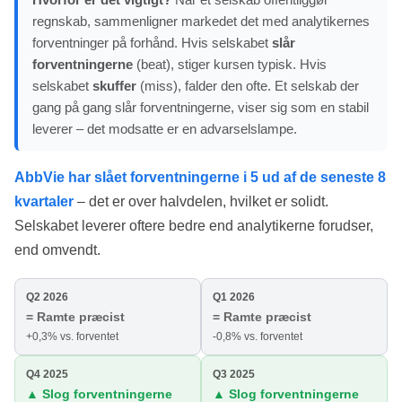
regnskab, sammenligner markedet det med analytikernes
forventninger på forhånd. Hvis selskabet
slår
forventningerne
(beat), stiger kursen typisk. Hvis
selskabet
skuffer
(miss), falder den ofte. Et selskab der
gang på gang slår forventningerne, viser sig som en stabil
leverer – det modsatte er en advarselslampe.
AbbVie har slået forventningerne i 5 ud af de seneste 8
kvartaler
– det er over halvdelen, hvilket er solidt.
Selskabet leverer oftere bedre end analytikerne forudser,
end omvendt.
Q2 2026
Q1 2026
= Ramte præcist
= Ramte præcist
+0,3% vs. forventet
-0,8% vs. forventet
Q4 2025
Q3 2025
▲ Slog forventningerne
▲ Slog forventningerne