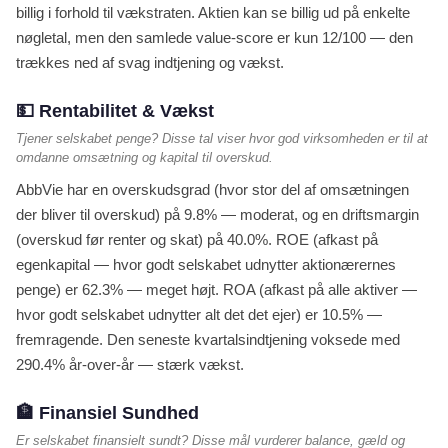
billig i forhold til vækstraten. Aktien kan se billig ud på enkelte
nøgletal, men den samlede value-score er kun 12/100 — den
trækkes ned af svag indtjening og vækst.
💵 Rentabilitet & Vækst
Tjener selskabet penge? Disse tal viser hvor god virksomheden er til at
omdanne omsætning og kapital til overskud.
AbbVie har en overskudsgrad (hvor stor del af omsætningen
der bliver til overskud) på 9.8% — moderat, og en driftsmargin
(overskud før renter og skat) på 40.0%. ROE (afkast på
egenkapital — hvor godt selskabet udnytter aktionærernes
penge) er 62.3% — meget højt. ROA (afkast på alle aktiver —
hvor godt selskabet udnytter alt det det ejer) er 10.5% —
fremragende. Den seneste kvartalsindtjening voksede med
290.4% år-over-år — stærk vækst.
🏦 Finansiel Sundhed
Er selskabet finansielt sundt? Disse mål vurderer balance, gæld og