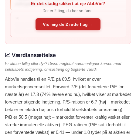
Er det stadig sikkert at eje AbbVie?
nettogælden svarer til 2,1 års ...
Der er 2 ting, du bør se først.
🚨
Vis mig de 2 røde flag →
Svag balance (forhøjet risiko): Altman Z2 er -0.41 (svag
balance er 1,1 og under) – balan...
📈 Værdiansættelse
Er aktien billig eller dyr? Disse nøgletal sammenligner kursen med
selskabets indtjening, omsætning og bogførte værdi.
AbbVie handles til en P/E på 69.5, hvilket er over
markedsgennemsnittet. Forward P/E (det forventede P/E for
næste år) er 17.8 (74% lavere end nu), hvilket viser at markedet
forventer stigende indtjening. P/S-ratioen er 6.7 (høj – markedet
betaler en ekstra høj pris i forhold til selskabets omsætning).
P/B er 50.5 (meget højt – markedet forventer kraftig vækst eller
stærke immaterielle aktiver). PEG-ratioen (P/E sat i forhold til
den forventede vækst) er 0.41 — under 1.0 tyder på at aktien er