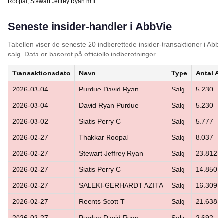
Roopal, Stewart Jeffrey Ryan m.fl..
Seneste insider-handler i AbbVie
Tabellen viser de seneste 20 indberettede insider-transaktioner i A
salg. Data er baseret på officielle indberetninger.
Transaktionsdato
Navn
Type
Antal 
2026-03-04
Purdue David Ryan
Salg
5.230
2026-03-04
David Ryan Purdue
Salg
5.230
2026-03-02
Siatis Perry C
Salg
5.777
2026-02-27
Thakkar Roopal
Salg
8.037
2026-02-27
Stewart Jeffrey Ryan
Salg
23.812
2026-02-27
Siatis Perry C
Salg
14.850
2026-02-27
SALEKI-GERHARDT AZITA
Salg
16.309
2026-02-27
Reents Scott T
Salg
21.638
2026-02-27
Purdue David Ryan
Salg
2.692