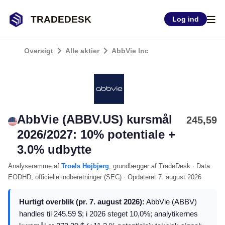
TRADEDESK
Log ind
Oversigt
Alle aktier
AbbVie Inc
AbbVie (ABBV.US) kursmål
245,59
2026/2027: 10% potentiale +
3.0% udbytte
Analyseramme
af
Troels Højbjerg
, grundlægger af TradeDesk
·
Data:
EODHD
, officielle indberetninger (
SEC
)
·
Opdateret
7. august 2026
Hurtigt overblik (pr. 7. august 2026):
AbbVie (ABBV)
handles til 245.59 $; i 2026 steget 10,0%; analytikernes