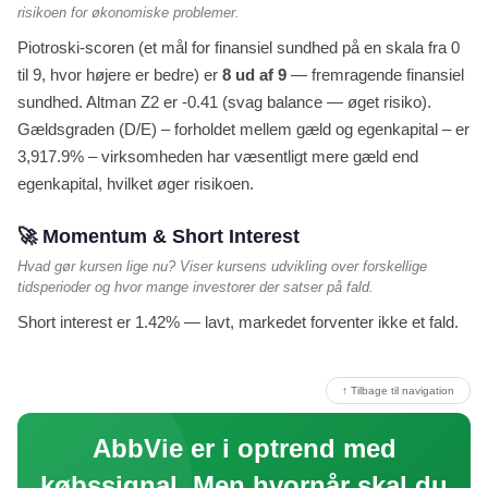
risikoen for økonomiske problemer.
Piotroski-scoren (et mål for finansiel sundhed på en skala fra 0
til 9, hvor højere er bedre) er
8 ud af 9
— fremragende finansiel
sundhed. Altman Z2 er -0.41 (svag balance — øget risiko).
Gældsgraden (D/E) – forholdet mellem gæld og egenkapital – er
3,917.9% – virksomheden har væsentligt mere gæld end
egenkapital, hvilket øger risikoen.
🚀 Momentum & Short Interest
Hvad gør kursen lige nu? Viser kursens udvikling over forskellige
tidsperioder og hvor mange investorer der satser på fald.
Short interest er 1.42% — lavt, markedet forventer ikke et fald.
↑ Tilbage til navigation
AbbVie er i optrend med
købssignal. Men hvornår skal du