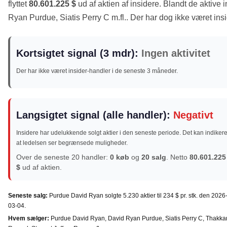
flyttet
80.601.225 $
ud af aktien af insidere. Blandt de aktive
Ryan Purdue, Siatis Perry C m.fl.. Der har dog ikke været ins
Kortsigtet signal (3 mdr):
Ingen aktivitet
Der har ikke været insider-handler i de seneste 3 måneder.
Langsigtet signal (alle handler):
Negativt
Insidere har udelukkende solgt aktier i den seneste periode. Det kan indikere
at ledelsen ser begrænsede muligheder.
Over de seneste 20 handler:
0 køb
og
20 salg
. Netto
80.601.225
$
ud af aktien.
Seneste salg:
Purdue David Ryan solgte 5.230 aktier til 234 $ pr. stk. den 2026
03-04.
Hvem sælger:
Purdue David Ryan, David Ryan Purdue, Siatis Perry C, Thakka