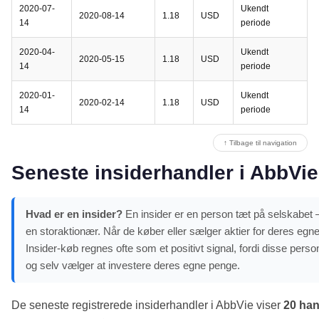
2020-07-
Ukendt
2020-08-14
1.18
USD
14
periode
2020-04-
Ukendt
2020-05-15
1.18
USD
14
periode
2020-01-
Ukendt
2020-02-14
1.18
USD
14
periode
↑ Tilbage til navigation
Seneste insiderhandler i AbbVie:
Hvad er en insider?
En insider er en person tæt på selskabet –
en storaktionær. Når de køber eller sælger aktier for deres egne
Insider-køb regnes ofte som et positivt signal, fordi disse pe
og selv vælger at investere deres egne penge.
De seneste registrerede insiderhandler i AbbVie viser
20 han