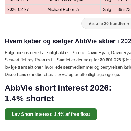
2026-02-27
Michael Robert A.
Salg
36.523
Vis alle 20 handler ▼
Hvem køber og sælger AbbVie aktier i 20
Følgende insidere har
solgt
aktier: Purdue David Ryan, David Rya
Stewart Jeffrey Ryan m.fl.. Samlet er der solgt for
80.601.225 $
for
lovlige transaktioner, hvor ledelsesmedlemmer og bestyrelsen køber
Disse handler indberettes til SEC og er offentligt tilgængelige.
AbbVie short interest 2026:
1.4% shortet
Lav Short Interest: 1.4% af free float