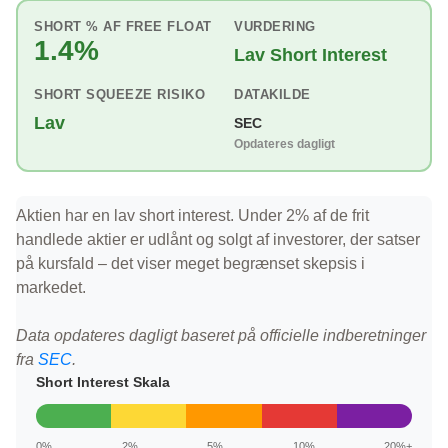
SHORT % AF FREE FLOAT
VURDERING
1.4%
Lav Short Interest
SHORT SQUEEZE RISIKO
DATAKILDE
Lav
SEC
Opdateres dagligt
Aktien har en lav short interest. Under 2% af de frit
handlede aktier er udlånt og solgt af investorer, der satser
på kursfald – det viser meget begrænset skepsis i
markedet.
Data opdateres dagligt baseret på officielle indberetninger
fra
SEC
.
Short Interest Skala
0%
2%
5%
10%
20%+