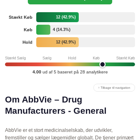
Stærkt Køb
12 (42.9%)
Køb
4 (14.3%)
Hold
12 (42.9%)
Stærkt Sælg
Sælg
Hold
Køb
Stærkt Køb
4.00
ud af 5 baseret på 28 analytikere
↑ Tilbage til navigation
Om AbbVie – Drug
Manufacturers - General
AbbVie er et stort medicinalselskab, der udvikler,
fremstiller og sælger lægemidler globalt. De tjener primært