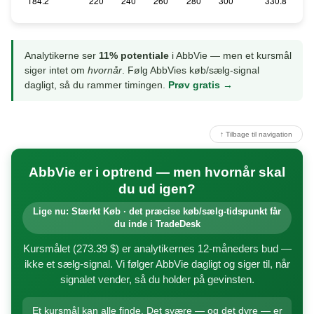
Analytikerne ser
11% potentiale
i AbbVie — men et kursmål
siger intet om
hvornår
. Følg AbbVies køb/sælg-signal
dagligt, så du rammer timingen.
Prøv gratis →
↑ Tilbage til navigation
AbbVie er i optrend — men hvornår skal
du ud igen?
Lige nu: Stærkt Køb · det præcise køb/sælg-tidspunkt får
du inde i TradeDesk
Kursmålet (273.39 $) er analytikernes 12-måneders bud —
ikke et sælg-signal. Vi følger AbbVie dagligt og siger til, når
signalet vender, så du holder på gevinsten.
Et kursmål kan alle finde. Det svære — og det dyre — er