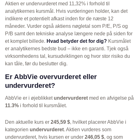
Aktien er undervurderet med 11,32% i forhold til
analytikernes kursmål. Hvis vurderingen holder, kan det
indikere et potentielt afkast inden for de næste 12
måneder. Vurder også aktiens nøgletal som P/E, P/S og
P/B samt den tekniske analyse længere nede på siden for
et komplet billede.
Hvad betyder det for dig?
Kursmålet
er analytikernes bedste bud – ikke en garanti. Tjek også
virksomhedens tal, kursudviklingen og hvor stor risiko du
kan tåle, før du beslutter dig.
Er AbbVie overvurderet eller
undervurderet?
AbbVie er i øjeblikket
undervurderet
med en afvigelse på
11.3%
i forhold til kursmålet.
Den aktuelle kurs er
245,59 $
, hvilket placerer AbbVie i
kategorien
undervurderet
. Aktien vurderes som
undervurderet, hvis kursen er under
246,05 $
, og som