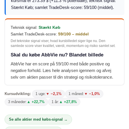
kursmål er 273.39 $ (+11.3 % potentiale); teknisk signal:
Stærkt Køb; samlet TradeDesk-score: 59/100 (middel).
Teknisk signal:
Stærkt Køb
Samlet TradeDesk-score:
59/100 – middel
Det tekniske signal viser, hvad kursbilledet siger lige nu. Den
samlede score viser kvalitet, værdi, momentum og risiko samlet set.
Skal du købe AbbVie nu? Blandet billede
AbbVie har en score på 59/100 med både positive og
negative forhold. Læs hele analysen igennem og afvej
selv om aktien passer til din strategi og risikotolerance.
Kursudvikling:
1 uge:
▼ −2,1%
1 måned:
▼ −1,0%
3 måneder:
▲ +22,7%
1 år:
▲ +27,8%
Se alle aktier med købs-signal →