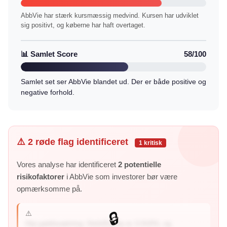
AbbVie har stærk kursmæssig medvind. Kursen har udviklet
sig positivt, og køberne har haft overtaget.
📊 Samlet Score
58/100
Samlet set ser AbbVie blandet ud. Der er både positive og
negative forhold.
⚠️ 2 røde flag identificeret
1 kritisk
Vores analyse har identificeret
2 potentielle
risikofaktorer
i AbbVie som investorer bør være
opmærksomme på.
⚠️
🔒
Høj gældssætning: Debt/Equity er 3,918%, og