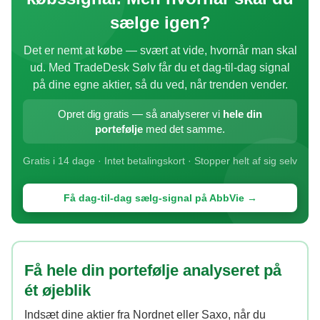
sælge igen?
Det er nemt at købe — svært at vide, hvornår man skal
ud. Med TradeDesk Sølv får du et dag-til-dag signal
på dine egne aktier, så du ved, når trenden vender.
Opret dig gratis — så analyserer vi
hele din
portefølje
med det samme.
Gratis i 14 dage · Intet betalingskort · Stopper helt af sig selv
Få dag-til-dag sælg-signal på AbbVie →
Få hele din portefølje analyseret på
ét øjeblik
Indsæt dine aktier fra Nordnet eller Saxo, når du