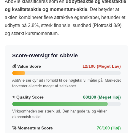
AbbVie klassificeres som en
udbytteaktie og vækstaktie
og kvalitetsaktie og momentum-aktie
. Det betyder at
aktien kombinerer flere attraktive egenskaber, herunder et
udbytte på 2.8%, stærk finansiel sundhed (Piotroski 8/9),
og stærkt kursmomentum.
Score-oversigt for AbbVie
💰 Value Score
12/100 (Meget Lav)
AbbVie ser dyr ud i forhold til de nøgletal vi måler på. Markedet
forventer allerede meget af selskabet.
⭐ Quality Score
88/100 (Meget Høj)
Virksomheden ser stærk ud. Den har gode tal og virker
økonomisk solid.
🚀 Momentum Score
76/100 (Høj)