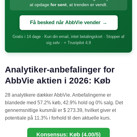
at opdage
for sent
, at trenden er vendt.
Få besked når AbbVie vender →
Gratis i 14 dage · Kun din email, intet betalingskort · Stopper af
sig selv · ⭐ Trustpilot 4,9
Analytiker-anbefalinger for
AbbVie aktien i 2026: Køb
28 analytikere dækker AbbVie. Anbefalingerne er
blandede med 57.2% køb, 42.9% hold og 0% salg. Det
gennemsnitlige kursmål er $ 273.39, hvilket giver et
potentiale på 11.3% i forhold til den aktuelle kurs.
Konsensus: Køb (4.00/5)