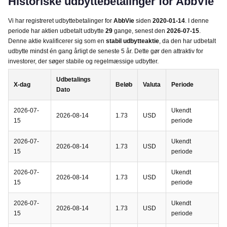
Historiske udbyttebetalinger for AbbVie
Vi har registreret udbyttebetalinger for
AbbVie
siden
2020-01-14
. I denne
periode har aktien udbetalt udbytte
29
gange, senest den
2026-07-15
.
Denne aktie kvalificerer sig som en
stabil udbytteaktie
, da den har udbetalt
udbytte mindst én gang årligt de seneste 5 år. Dette gør den attraktiv for
investorer, der søger stabile og regelmæssige udbytter.
Udbetalings
X-dag
Beløb
Valuta
Periode
Dato
2026-07-
Ukendt
2026-08-14
1.73
USD
15
periode
2026-07-
Ukendt
2026-08-14
1.73
USD
15
periode
2026-07-
Ukendt
2026-08-14
1.73
USD
15
periode
2026-07-
Ukendt
2026-08-14
1.73
USD
15
periode