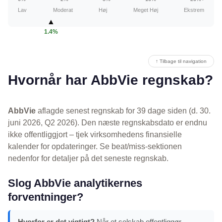
Lav
Moderat
Høj
Meget Høj
Ekstrem
▲
1.4%
↑ Tilbage til navigation
Hvornår har AbbVie regnskab?
AbbVie
aflagde senest regnskab for 39 dage siden (d. 30.
juni 2026, Q2 2026). Den næste regnskabsdato er endnu
ikke offentliggjort – tjek virksomhedens finansielle
kalender for opdateringer. Se beat/miss-sektionen
nedenfor for detaljer på det seneste regnskab.
Slog AbbVie analytikernes
forventninger?
Hvorfor er det vigtigt?
Når et selskab offentliggør