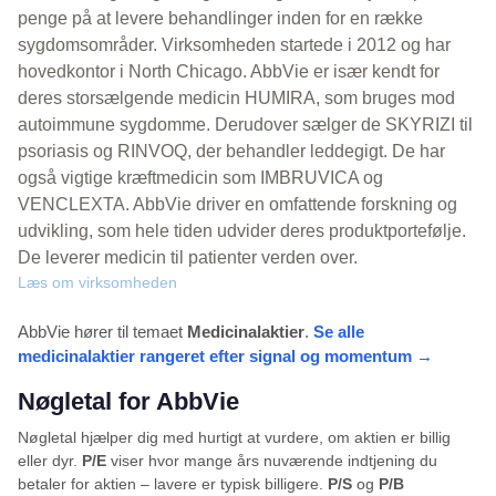
penge på at levere behandlinger inden for en række
sygdomsområder. Virksomheden startede i 2012 og har
hovedkontor i North Chicago. AbbVie er især kendt for
deres storsælgende medicin HUMIRA, som bruges mod
autoimmune sygdomme. Derudover sælger de SKYRIZI til
psoriasis og RINVOQ, der behandler leddegigt. De har
også vigtige kræftmedicin som IMBRUVICA og
VENCLEXTA. AbbVie driver en omfattende forskning og
udvikling, som hele tiden udvider deres produktportefølje.
De leverer medicin til patienter verden over.
Læs om virksomheden
AbbVie hører til temaet
Medicinalaktier
.
Se alle
medicinalaktier rangeret efter signal og momentum →
Nøgletal for AbbVie
Nøgletal hjælper dig med hurtigt at vurdere, om aktien er billig
eller dyr.
P/E
viser hvor mange års nuværende indtjening du
betaler for aktien – lavere er typisk billigere.
P/S
og
P/B