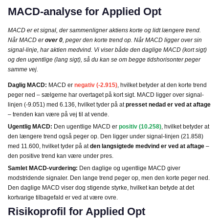
MACD-analyse for Applied Opt
MACD er et signal, der sammenligner aktiens korte og lidt længere trend.
Når MACD er
over 0
, peger den korte trend op. Når MACD ligger over sin
signal-linje, har aktien medvind. Vi viser både den daglige MACD (kort sigt)
og den ugentlige (lang sigt), så du kan se om begge tidshorisonter peger
samme vej.
Daglig MACD:
MACD er
negativ (-2.915)
, hvilket betyder at den korte trend
peger ned – sælgerne har overtaget på kort sigt. MACD ligger over signal-
linjen (-9.051) med 6.136, hvilket tyder på at
presset nedad er ved at aftage
– trenden kan være på vej til at vende.
Ugentlig MACD:
Den ugentlige MACD er
positiv (10.258)
, hvilket betyder at
den længere trend også peger op. Den ligger under signal-linjen (21.858)
med 11.600, hvilket tyder på at
den langsigtede medvind er ved at aftage
–
den positive trend kan være under pres.
Samlet MACD-vurdering:
Den daglige og ugentlige MACD giver
modstridende signaler. Den lange trend peger op, men den korte peger ned.
Den daglige MACD viser dog stigende styrke, hvilket kan betyde at det
kortvarige tilbagefald er ved at være ovre.
Risikoprofil for Applied Opt