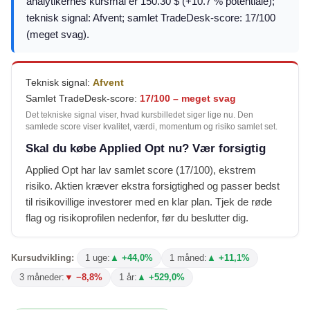
analytikernes kursmål er 150.30 $ (+10.7 % potentiale);
teknisk signal: Afvent; samlet TradeDesk-score: 17/100
(meget svag).
Teknisk signal:
Afvent
Samlet TradeDesk-score:
17/100 – meget svag
Det tekniske signal viser, hvad kursbilledet siger lige nu. Den
samlede score viser kvalitet, værdi, momentum og risiko samlet set.
Skal du købe Applied Opt nu? Vær forsigtig
Applied Opt har lav samlet score (17/100), ekstrem
risiko. Aktien kræver ekstra forsigtighed og passer bedst
til risikovillige investorer med en klar plan. Tjek de røde
flag og risikoprofilen nedenfor, før du beslutter dig.
Kursudvikling:
1 uge:
▲ +44,0%
1 måned:
▲ +11,1%
3 måneder:
▼ −8,8%
1 år:
▲ +529,0%