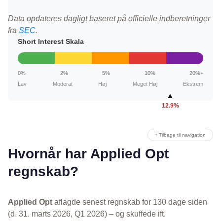
Data opdateres dagligt baseret på officielle indberetninger
fra
SEC
.
Short Interest Skala
0%
2%
5%
10%
20%+
Lav
Moderat
Høj
Meget Høj
Ekstrem
▲
12.9%
↑ Tilbage til navigation
Hvornår har Applied Opt
regnskab?
Applied Opt
aflagde senest regnskab for 130 dage siden
(d. 31. marts 2026, Q1 2026) – og skuffede ift.