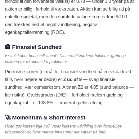
forhold til den forventede vækst) er 0.78 — under 1.0 tyder på at
aktien er billig i forhold til vækstraten. Aktien kan se billig ud på
enkelte nøgletal, men den samlede value-score er kun 9/100 —
den trækkes ned af negativ indtjening, negativ
egenkapitalforrentning (ROE).
🏦 Finansiel Sundhed
Er selskabet finansielt sundt? Disse mål vurderer balance, gæld og
risikoen for økonomiske problemer.
Piotroski-scoren (et mål for finansiel sundhed på en skala fra 0
til 9, hvor højere er bedre) er
2 ud af 9
— svag finansiel
sundhed, vær opmærksom. Altman Z2 er 4.05 (sund balance —
lav risiko). Gældsgraden (D/E) – forholdet mellem gæld og
egenkapital – er 138.8% – moderat gældsætning.
🚀 Momentum & Short Interest
Hvad gør kursen lige nu? Viser kursens udvikling over forskellige
tidsperioder og hvor mange investorer der satser på fald.