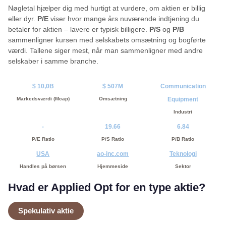
Nøgletal hjælper dig med hurtigt at vurdere, om aktien er billig
eller dyr.
P/E
viser hvor mange års nuværende indtjening du
betaler for aktien – lavere er typisk billigere.
P/S
og
P/B
sammenligner kursen med selskabets omsætning og bogførte
værdi. Tallene siger mest, når man sammenligner med andre
selskaber i samme branche.
$ 10,0B
$ 507M
Communication
Markedsværdi (Mcap)
Omsætning
Equipment
Industri
-
19.66
6.84
P/E Ratio
P/S Ratio
P/B Ratio
USA
ao-inc.com
Teknologi
Handles på børsen
Hjemmeside
Sektor
Hvad er Applied Opt for en type aktie?
Spekulativ aktie