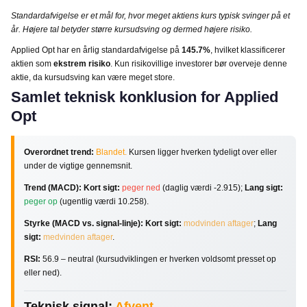
Standardafvigelse er et mål for, hvor meget aktiens kurs typisk svinger på et
år. Højere tal betyder større kursudsving og dermed højere risiko.
Applied Opt har en årlig standardafvigelse på
145.7%
, hvilket klassificerer
aktien som
ekstrem risiko
. Kun risikovillige investorer bør overveje denne
aktie, da kursudsving kan være meget store.
Samlet teknisk konklusion for Applied
Opt
Overordnet trend:
Blandet.
Kursen ligger hverken tydeligt over eller
under de vigtige gennemsnit.
Trend (MACD):
Kort sigt:
peger ned
(daglig værdi -2.915);
Lang sigt:
peger op
(ugentlig værdi 10.258).
Styrke (MACD vs. signal-linje):
Kort sigt:
modvinden aftager
;
Lang
sigt:
medvinden aftager
.
RSI:
56.9 – neutral (kursudviklingen er hverken voldsomt presset op
eller ned).
Teknisk signal:
Afvent