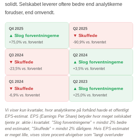
solidt. Selskabet leverer oftere bedre end analytikerne
forudser, end omvendt.
Q4 2025
Q2 2025
▲ Slog forventningerne
▼ Skuffede
+75,0% vs. forventet
-90,9% vs. forventet
Q3 2024
Q2 2024
▼ Skuffede
▲ Slog forventningerne
-23,5% vs. forventet
+3,5% vs. forventet
Q1 2024
Q2 2023
▼ Skuffede
▲ Slog forventningerne
-6,9% vs. forventet
+25,0% vs. forventet
Vi viser kun kvartaler, hvor analytikerne på forhånd havde et offentligt
EPS-estimat. EPS (Earnings Per Share) betyder hvor meget selskabet
tjente pr. aktie i kvartalet. "Slog forventningerne" = mindst 2% bedre
end estimatet, "Skuffede" = mindst 2% dårligere. Hvis EPS-estimatet
er meget lille, vises store procent-afvigelser som "langt over/under