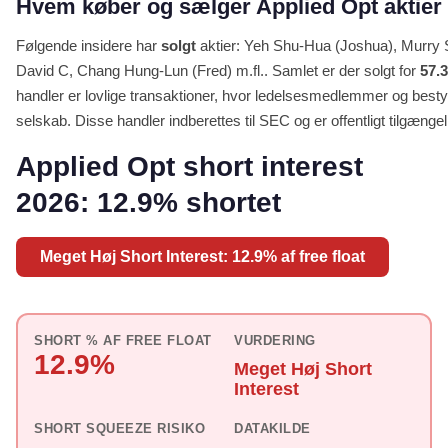
Hvem køber og sælger Applied Opt aktier 
Følgende insidere har
solgt
aktier: Yeh Shu-Hua (Joshua), Murry 
David C, Chang Hung-Lun (Fred) m.fl.. Samlet er der solgt for
57.3
handler er lovlige transaktioner, hvor ledelsesmedlemmer og bestyr
selskab. Disse handler indberettes til SEC og er offentligt tilgængel
Applied Opt short interest
2026: 12.9% shortet
Meget Høj Short Interest: 12.9% af free float
SHORT % AF FREE FLOAT
VURDERING
12.9%
Meget Høj Short
Interest
SHORT SQUEEZE RISIKO
DATAKILDE