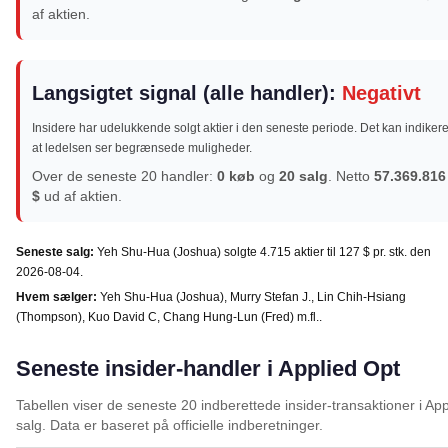
af aktien.
Langsigtet signal (alle handler):
Negativt
Insidere har udelukkende solgt aktier i den seneste periode. Det kan indikere
at ledelsen ser begrænsede muligheder.
Over de seneste 20 handler:
0 køb
og
20 salg
. Netto
57.369.816
$
ud af aktien.
Seneste salg:
Yeh Shu-Hua (Joshua) solgte 4.715 aktier til 127 $ pr. stk. den
2026-08-04.
Hvem sælger:
Yeh Shu-Hua (Joshua), Murry Stefan J., Lin Chih-Hsiang
(Thompson), Kuo David C, Chang Hung-Lun (Fred) m.fl..
Seneste insider-handler i Applied Opt
Tabellen viser de seneste 20 indberettede insider-transaktioner i A
salg. Data er baseret på officielle indberetninger.