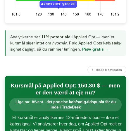
Analytikerne ser
11% potentiale
i Applied Opt — men et
kursmål siger intet om
hvornår
. Følg Applied Opts køb/sælg-
signal dagligt, så du rammer timingen.
Prøv gratis →
↑ Tilbage til navigation
Kursmål på Applied Opt: 150.30 $ — men
er den værd at eje nu?
Lige nu: Afvent · det præcise køb/sælg-tidspunkt får du
inde i TradeDesk
Et kursmål er analytikernes 12-måneders bud — ikke et
købssignal. Vi analyserer hver dag, om Applied Opt reelt er
købsklar og tjener penge. Blandt små 1.200 aktier finder vi