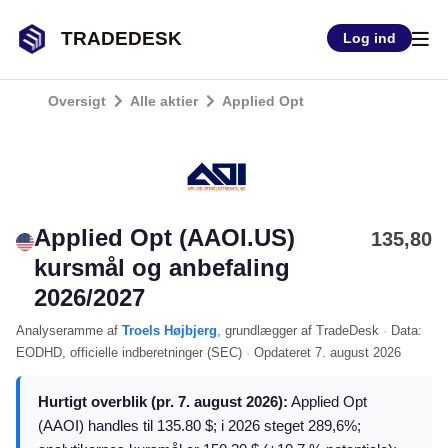
TRADEDESK
Log ind
Oversigt
Alle aktier
Applied Opt
Applied Opt (AAOI.US)
135,80
kursmål og anbefaling
2026/2027
Analyseramme
af
Troels Højbjerg
, grundlægger af TradeDesk
·
Data:
EODHD
, officielle indberetninger (
SEC
)
·
Opdateret
7. august 2026
Hurtigt overblik (pr. 7. august 2026):
Applied Opt
(AAOI) handles til 135.80 $; i 2026 steget 289,6%;