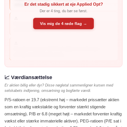
Er det stadig sikkert at eje Applied Opt?
virksomheden taber penge på sin...
Der er 4 ting, du bør se først.
⚠️
Vis mig de 4 røde flag →
Negativt afkast på egenkapital: ROE er -6.1% –
virksomheden genererer negativt afkast til...
⚠️
Høj short interest: 12.9% af aktierne er shortet –
mange professionelle inves...
📈 Værdiansættelse
Er aktien billig eller dyr? Disse nøgletal sammenligner kursen med
selskabets indtjening, omsætning og bogførte værdi.
P/S-ratioen er 19.7 (ekstremt høj – markedet prissætter aktien
som en kraftig vækstaktie og forventer stærkt stigende
omsætning). P/B er 6.8 (meget højt – markedet forventer kraftig
vækst eller stærke immaterielle aktiver). PEG-ratioen (P/E sat i