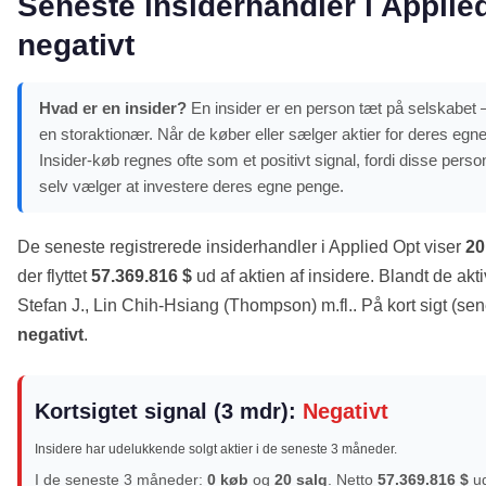
Seneste insiderhandler i Applied
negativt
Hvad er en insider?
En insider er en person tæt på selskabet –
en storaktionær. Når de køber eller sælger aktier for deres egne
Insider-køb regnes ofte som et positivt signal, fordi disse pe
selv vælger at investere deres egne penge.
De seneste registrerede insiderhandler i Applied Opt viser
20
der flyttet
57.369.816 $
ud af aktien af insidere. Blandt de ak
Stefan J., Lin Chih-Hsiang (Thompson) m.fl.. På kort sigt (se
negativt
.
Kortsigtet signal (3 mdr):
Negativt
Insidere har udelukkende solgt aktier i de seneste 3 måneder.
I de seneste 3 måneder:
0 køb
og
20 salg
. Netto
57.369.816 $
u