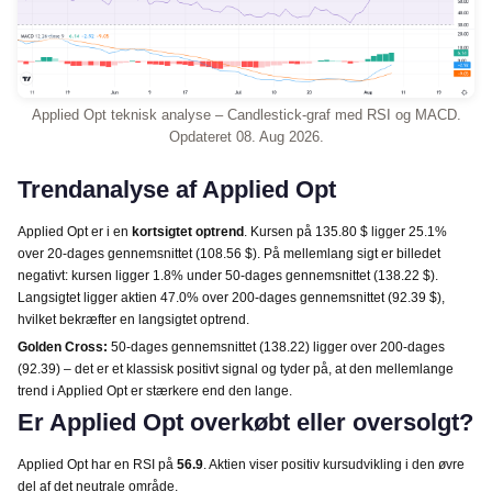
Applied Opt teknisk analyse – Candlestick-graf med RSI og MACD.
Opdateret 08. Aug 2026.
Trendanalyse af Applied Opt
Applied Opt er i en
kortsigtet optrend
. Kursen på 135.80 $ ligger 25.1%
over 20-dages gennemsnittet (108.56 $). På mellemlang sigt er billedet
negativt: kursen ligger 1.8% under 50-dages gennemsnittet (138.22 $).
Langsigtet ligger aktien 47.0% over 200-dages gennemsnittet (92.39 $),
hvilket bekræfter en langsigtet optrend.
Golden Cross:
50-dages gennemsnittet (138.22) ligger over 200-dages
(92.39) – det er et klassisk positivt signal og tyder på, at den mellemlange
trend i Applied Opt er stærkere end den lange.
Er Applied Opt overkøbt eller oversolgt?
Applied Opt har en RSI på
56.9
. Aktien viser positiv kursudvikling i den øvre
del af det neutrale område.