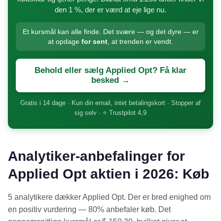
den 1 %, der er værd at eje lige nu.
Et kursmål kan alle finde. Det svære — og det dyre — er
at opdage
for sent
, at trenden er vendt.
Behold eller sælg Applied Opt? Få klar
besked →
Gratis i 14 dage · Kun din email, intet betalingskort · Stopper af
sig selv · ⭐ Trustpilot 4,9
Analytiker-anbefalinger for
Applied Opt aktien i 2026: Køb
5 analytikere dækker Applied Opt. Der er bred enighed om
en positiv vurdering — 80% anbefaler køb. Det