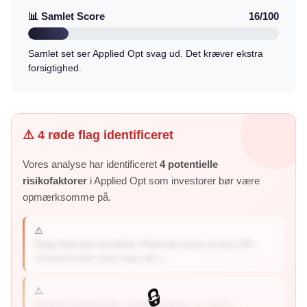
📊 Samlet Score
16/100
Samlet set ser Applied Opt svag ud. Det kræver ekstra
forsigtighed.
⚠️ 4 røde flag identificeret
Vores analyse har identificeret
4 potentielle
risikofaktorer
i Applied Opt som investorer bør være
opmærksomme på.
⚠️
Svag finansiel sundhed: Piotroski-score er kun 2/9 –
virksomheden viser tegn på s...
⚠️
🔒
Negativ profitmargin: Profitmarginen er -8.6% –