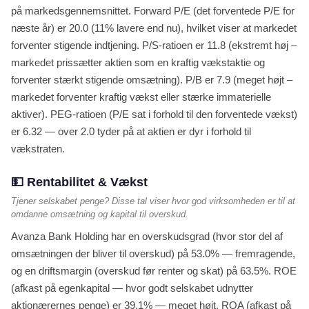
på markedsgennemsnittet. Forward P/E (det forventede P/E for
næste år) er 20.0 (11% lavere end nu), hvilket viser at markedet
forventer stigende indtjening. P/S-ratioen er 11.8 (ekstremt høj –
markedet prissætter aktien som en kraftig vækstaktie og
forventer stærkt stigende omsætning). P/B er 7.9 (meget højt –
markedet forventer kraftig vækst eller stærke immaterielle
aktiver). PEG-ratioen (P/E sat i forhold til den forventede vækst)
er 6.32 — over 2.0 tyder på at aktien er dyr i forhold til
vækstraten.
💵 Rentabilitet & Vækst
Tjener selskabet penge? Disse tal viser hvor god virksomheden er til at
omdanne omsætning og kapital til overskud.
Avanza Bank Holding har en overskudsgrad (hvor stor del af
omsætningen der bliver til overskud) på 53.0% — fremragende,
og en driftsmargin (overskud før renter og skat) på 63.5%. ROE
(afkast på egenkapital — hvor godt selskabet udnytter
aktionærernes penge) er 39.1% — meget højt. ROA (afkast på