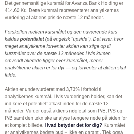
Det gennemsnitlige kursmål for Avanza Bank Holding er
414.60 Kr.. Dette kursmål repræsenterer analytikernes
vurdering af aktiens pris de næste 12 måneder.
Forskellen mellem kursmålet og den nuværende kurs
kaldes
potentialet
(på engelsk "upside"). Det viser, hvor
meget analytikerne forventer aktien kan stige op til
kursmålet over de næste 12 måneder. Hvis kursen
omvendt allerede ligger over kursmålet, mener
analytikerne aktien er for dyr — og forventer at aktien skal
falde.
Aktien er undervurderet med 3,73% i forhold til
analytikernes kursmål. Hvis vurderingen holder, kan det
indikere et potentielt afkast inden for de næste 12
måneder. Vurder også aktiens nøgletal som P/E, P/S og
P/B samt den tekniske analyse længere nede på siden for
et komplet billede.
Hvad betyder det for dig?
Kursmålet
er analytikernes bedste bud – ikke en garanti. Tjek også