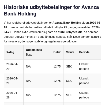
Historiske udbyttebetalinger for Avanza
Bank Holding
Vi har registreret udbyttebetalinger for
Avanza Bank Holding
siden
2020-03-
18
. I denne periode har aktien udbetalt udbytte
75
gange, senest den
2026-
04-29
. Denne aktie kvalificerer sig som en
stabil udbytteaktie
, da den har
udbetalt udbytte mindst én gang årligt de seneste 5 år. Dette gør den attraktiv
for investorer, der søger stabile og regelmæssige udbytter.
Udbetalings
X-dag
Beløb
Valuta
Periode
Dato
2026-04-
Ukendt
N/A
12.75
SEK
29
periode
2026-04-
Ukendt
N/A
12.75
SEK
29
periode
2026-04-
Ukendt
N/A
12.75
SEK
29
periode