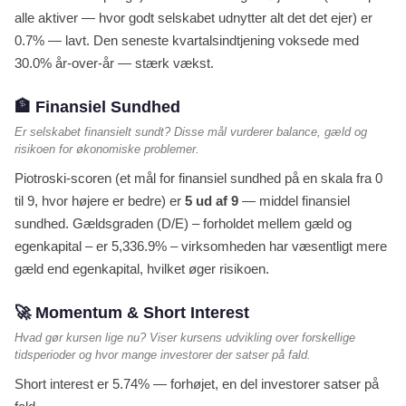
alle aktiver — hvor godt selskabet udnytter alt det det ejer) er
0.7% — lavt. Den seneste kvartalsindtjening voksede med
30.0% år-over-år — stærk vækst.
🏦 Finansiel Sundhed
Er selskabet finansielt sundt? Disse mål vurderer balance, gæld og
risikoen for økonomiske problemer.
Piotroski-scoren (et mål for finansiel sundhed på en skala fra 0
til 9, hvor højere er bedre) er
5 ud af 9
— middel finansiel
sundhed. Gældsgraden (D/E) – forholdet mellem gæld og
egenkapital – er 5,336.9% – virksomheden har væsentligt mere
gæld end egenkapital, hvilket øger risikoen.
🚀 Momentum & Short Interest
Hvad gør kursen lige nu? Viser kursens udvikling over forskellige
tidsperioder og hvor mange investorer der satser på fald.
Short interest er 5.74% — forhøjet, en del investorer satser på