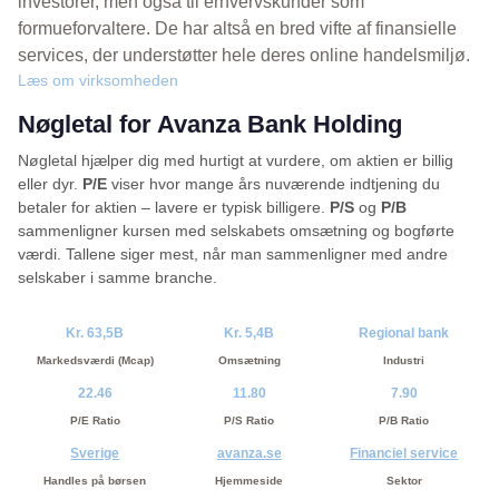
investorer, men også til erhvervskunder som
formueforvaltere. De har altså en bred vifte af finansielle
services, der understøtter hele deres online handelsmiljø.
Læs om virksomheden
Nøgletal for Avanza Bank Holding
Nøgletal hjælper dig med hurtigt at vurdere, om aktien er billig
eller dyr.
P/E
viser hvor mange års nuværende indtjening du
betaler for aktien – lavere er typisk billigere.
P/S
og
P/B
sammenligner kursen med selskabets omsætning og bogførte
værdi. Tallene siger mest, når man sammenligner med andre
selskaber i samme branche.
Kr. 63,5B
Kr. 5,4B
Regional bank
Markedsværdi (Mcap)
Omsætning
Industri
22.46
11.80
7.90
P/E Ratio
P/S Ratio
P/B Ratio
Sverige
avanza.se
Financiel service
Handles på børsen
Hjemmeside
Sektor