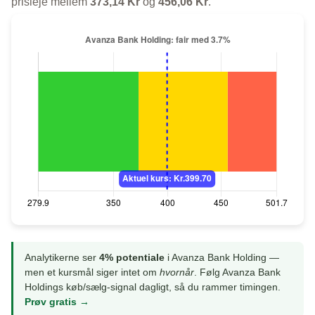
prisleje mellem
373,14 Kr
og
456,06 Kr
.
Analytikerne ser
4% potentiale
i Avanza Bank Holding —
men et kursmål siger intet om
hvornår
. Følg Avanza Bank
Holdings køb/sælg-signal dagligt, så du rammer timingen.
Prøv gratis →