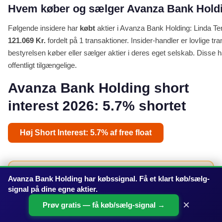
Hvem køber og sælger Avanza Bank Holdin
Følgende insidere har
købt
aktier i Avanza Bank Holding: Linda Ter
121.069 Kr.
fordelt på 1 transaktioner. Insider-handler er lovlige 
bestyrelsen køber eller sælger aktier i deres eget selskab. Disse h
offentligt tilgængelige.
Avanza Bank Holding short
interest 2026: 5.7% shortet
Høj Short Interest: 5.7% af free float
SHORT % AF FREE FLOAT
VURDERING
Avanza Bank Holding har købssignal. Få et klart køb/sælg-
5.7%
Høj Short Interest
signal på dine egne aktier.
×
Prøv gratis — få køb/sælg-signal →
SHORT SQUEEZE RISIKO
DATAKILDE