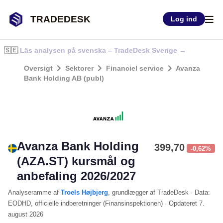
TRADEDESK
Log ind
🇸🇪
Läs analysen på svenska – TradeDesk Sverige →
Oversigt
Sektorer
Financiel service
Avanza
Bank Holding AB (publ)
Avanza Bank Holding
399,70
-0,62%
(AZA.ST) kursmål og
anbefaling 2026/2027
Analyseramme
af
Troels Højbjerg
, grundlægger af TradeDesk
·
Data:
EODHD
, officielle indberetninger (
Finansinspektionen
)
·
Opdateret
7.
august 2026