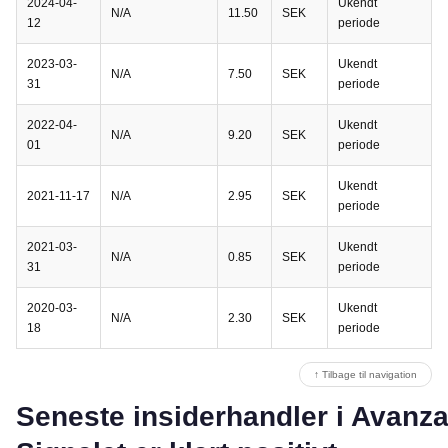
2024-04-
Ukendt
N/A
11.50
SEK
12
periode
2023-03-
Ukendt
N/A
7.50
SEK
31
periode
2022-04-
Ukendt
N/A
9.20
SEK
01
periode
Ukendt
2021-11-17
N/A
2.95
SEK
periode
2021-03-
Ukendt
N/A
0.85
SEK
31
periode
2020-03-
Ukendt
N/A
2.30
SEK
18
periode
↑ Tilbage til navigation
Seneste insiderhandler i Avanz