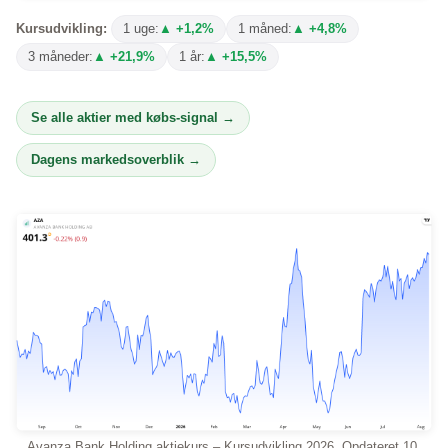
Kursudvikling:
1 uge:
▲ +1,2%
1 måned:
▲ +4,8%
3 måneder:
▲ +21,9%
1 år:
▲ +15,5%
Se alle aktier med købs-signal →
Dagens markedsoverblik →
Avanza Bank Holding aktiekurs – Kursudvikling 2026. Opdateret 10.