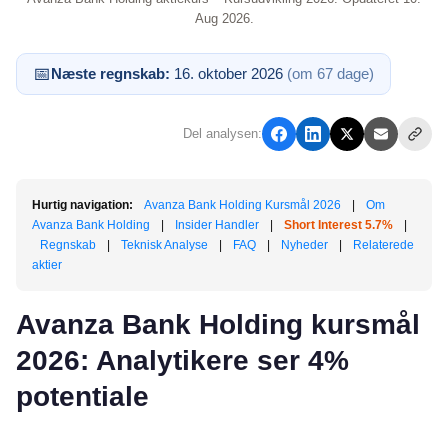
Aug 2026.
📅
Næste regnskab:
16. oktober 2026
(om 67 dage)
Del analysen:
Hurtig navigation:
Avanza Bank Holding Kursmål 2026
|
Om
Avanza Bank Holding
|
Insider Handler
|
Short Interest 5.7%
|
Regnskab
|
Teknisk Analyse
|
FAQ
|
Nyheder
|
Relaterede
aktier
Avanza Bank Holding kursmål
2026: Analytikere ser 4%
potentiale