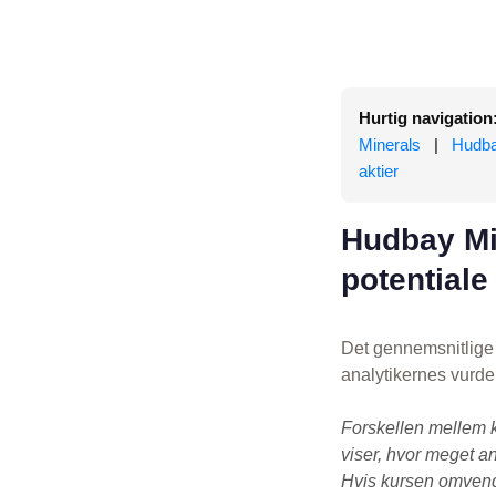
Hurtig navigation
Minerals
|
Hudba
aktier
Hudbay Mi
potentiale
Det gennemsnitlige 
analytikernes vurde
Forskellen mellem 
viser, hvor meget an
Hvis kursen omvendt