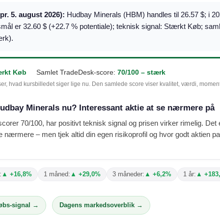
(pr. 5. august 2026):
Hudbay Minerals (HBM) handles til 26.57 $; i 2
smål er 32.60 $ (+22.7 % potentiale); teknisk signal: Stærkt Køb; sa
ærk).
ærkt Køb
Samlet TradeDesk-score:
70/100 – stærk
ser, hvad kursbilledet siger lige nu. Den samlede score viser kvalitet, værdi, mome
udbay Minerals nu? Interessant aktie at se nærmere på
orer 70/100, har positivt teknisk signal og prisen virker rimelig. Det e
nærmere – men tjek altid din egen risikoprofil og hvor godt aktien pas
:
▲ +16,8%
1 måned:
▲ +29,0%
3 måneder:
▲ +6,2%
1 år:
▲ +183
købs-signal →
Dagens markedsoverblik →