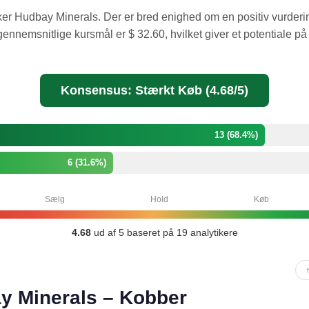
ker Hudbay Minerals. Der er bred enighed om en positiv vurde
ennemsnitlige kursmål er $ 32.60, hvilket giver et potentiale på 2
Konsensus: Stærkt Køb (4.68/5)
13 (68.4%)
6 (31.6%)
Sælg
Hold
Køb
4.68
ud af 5 baseret på 19 analytikere
 Minerals – Kobber