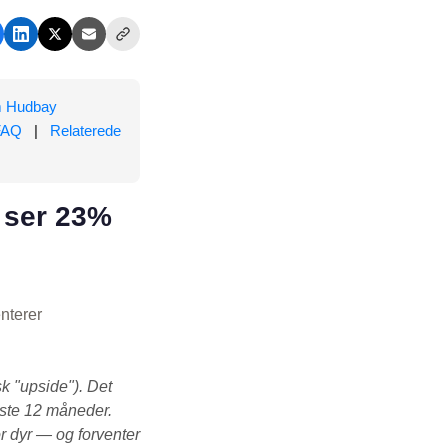
 Hudbay
FAQ
|
Relaterede
 ser 23%
nterer
k "upside"). Det
æste 12 måneder.
r dyr — og forventer