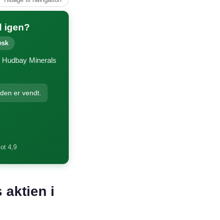
d igen?
esk
er Hudbay Minerals
nden er vendt.
lot 4,9
 aktien i