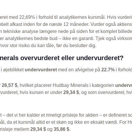
eret med 22,69% i forhold til analytikernes kursmål. Hvis vurder
entielt afkast inden for de næste 12 måneder. Vurder også aktien
 tekniske analyse længere nede på siden for et komplet billed
r analytikernes bedste bud – ikke en garanti. Tjek også virkso
vor stor risiko du kan tåle, før du beslutter dig.
erals overvurderet eller undervurderet?
i øjeblikket
undervurderet
med en afvigelse på
22.7%
i forhold
r
26,57 $
, hvilket placerer Hudbay Minerals i kategorien
underv
vurderet, hvis kursen er under
29,34 $
, og som overvurderet, hv
t – det vi her kalder et rimeligt prisleje for aktien – er defineret
ål, da et kursmål altid er et skøn og ikke en eksakt værdi. For 
prisleje mellem
29,34 $
og
35,86 $
.