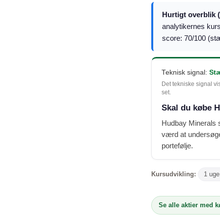
Hurtigt overblik 
analytikernes kur
score: 70/100 (st
Teknisk signal:
St
Det tekniske signal vi
set.
Skal du købe H
Hudbay Minerals sc
værd at undersøge 
portefølje.
Kursudvikling:
1 uge
Se alle aktier med 