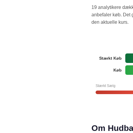
19 analytikere dæk
anbefaler køb. Det g
den aktuelle kurs.
Stærkt Køb
Køb
Stærkt Sælg
Om Hudbay