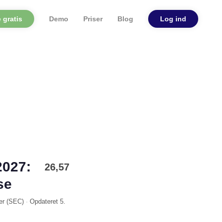
 gratis
Demo
Priser
Blog
Log ind
2027:
26,57
se
er (
SEC
)
·
Opdateret
5.