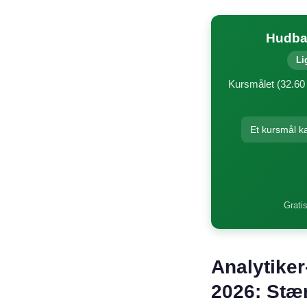
Hudbay
Li
Kursmålet (32.60 
Et kursmål k
Gratis
Analytiker
2026: Stæ