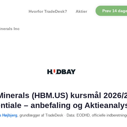
Prøv 14 dage
Hvorfor TradeDesk?
Aktier
nerals Inc
inerals (HBM.US) kursmål 2026/
ntiale – anbefaling og Aktieanaly
s Højbjerg
, grundlægger af TradeDesk
·
Data:
EODHD
, officielle indberetning