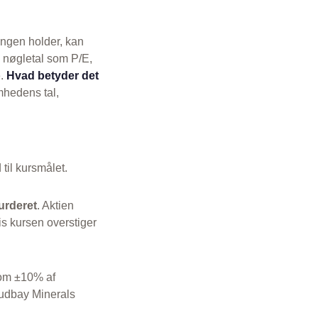
ingen holder, kan
s nøgletal som P/E,
e.
Hvad betyder det
mhedens tal,
 til kursmålet.
urderet
. Aktien
is kursen overstiger
 som ±10% af
Hudbay Minerals