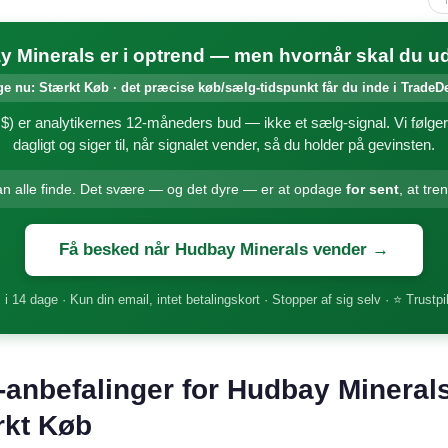
 Minerals er i optrend — men hvornår skal du u
ge nu: Stærkt Køb · det præcise køb/sælg-tidspunkt får du inde i TradeD
$) er analytikernes 12-måneders bud — ikke et sælg-signal. Vi følg
dagligt og siger til, når signalet vender, så du holder på gevinsten.
an alle finde. Det svære — og det dyre — er at opdage
for sent
, at tre
Få besked når Hudbay Minerals vender →
 i 14 dage · Kun din email, intet betalingskort · Stopper af sig selv · ⭐ Trustpi
-anbefalinger for Hudbay Minerals
rkt Køb