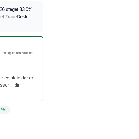
026 steget 33,9%;
mlet TradeDesk-
ntum og risiko samlet
r en aktie der er
ser til din
,3%