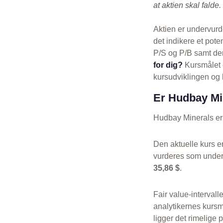
at aktien skal falde.
Aktien er undervurd
det indikere et pot
P/S og P/B samt den
for dig?
Kursmålet e
kursudviklingen og h
Er Hudbay Min
Hudbay Minerals er 
Den aktuelle kurs e
vurderes som under
35,86 $
.
Fair value-intervalle
analytikernes kursm
ligger det rimelige 