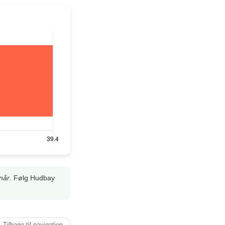
når
. Følg Hudbay
↑ Tilbage til navigation