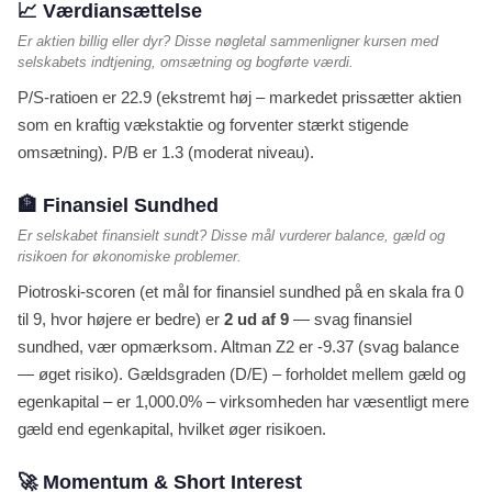
📈 Værdiansættelse
Er aktien billig eller dyr? Disse nøgletal sammenligner kursen med
selskabets indtjening, omsætning og bogførte værdi.
P/S-ratioen er 22.9 (ekstremt høj – markedet prissætter aktien
som en kraftig vækstaktie og forventer stærkt stigende
omsætning). P/B er 1.3 (moderat niveau).
🏦 Finansiel Sundhed
Er selskabet finansielt sundt? Disse mål vurderer balance, gæld og
risikoen for økonomiske problemer.
Piotroski-scoren (et mål for finansiel sundhed på en skala fra 0
til 9, hvor højere er bedre) er
2 ud af 9
— svag finansiel
sundhed, vær opmærksom. Altman Z2 er -9.37 (svag balance
— øget risiko). Gældsgraden (D/E) – forholdet mellem gæld og
egenkapital – er 1,000.0% – virksomheden har væsentligt mere
gæld end egenkapital, hvilket øger risikoen.
🚀 Momentum & Short Interest