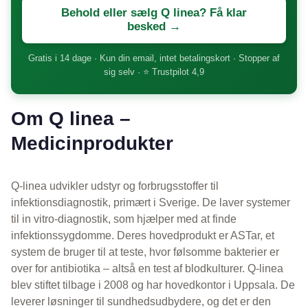
Behold eller sælg Q linea? Få klar
besked →
Gratis i 14 dage · Kun din email, intet betalingskort · Stopper af
sig selv · ⭐ Trustpilot 4,9
Om Q linea –
Medicinprodukter
Q-linea udvikler udstyr og forbrugsstoffer til
infektionsdiagnostik, primært i Sverige. De laver systemer
til in vitro-diagnostik, som hjælper med at finde
infektionssygdomme. Deres hovedprodukt er ASTar, et
system de bruger til at teste, hvor følsomme bakterier er
over for antibiotika – altså en test af blodkulturer. Q-linea
blev stiftet tilbage i 2008 og har hovedkontor i Uppsala. De
leverer løsninger til sundhedsudbydere, og det er den