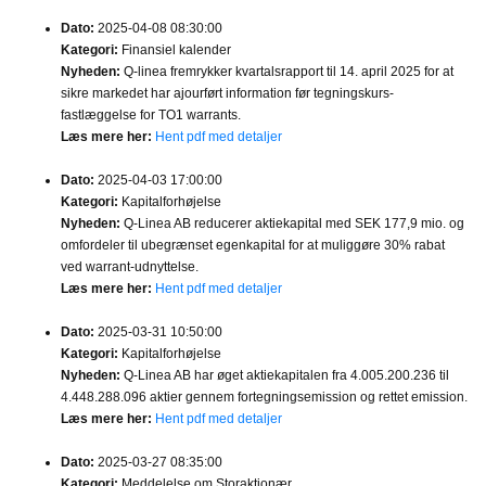
Dato:
2025-04-08 08:30:00
Kategori:
Finansiel kalender
Nyheden:
Q-linea fremrykker kvartalsrapport til 14. april 2025 for at
sikre markedet har ajourført information før tegningskurs-
fastlæggelse for TO1 warrants.
Læs mere her:
Hent pdf med detaljer
Dato:
2025-04-03 17:00:00
Kategori:
Kapitalforhøjelse
Nyheden:
Q-Linea AB reducerer aktiekapital med SEK 177,9 mio. og
omfordeler til ubegrænset egenkapital for at muliggøre 30% rabat
ved warrant-udnyttelse.
Læs mere her:
Hent pdf med detaljer
Dato:
2025-03-31 10:50:00
Kategori:
Kapitalforhøjelse
Nyheden:
Q-Linea AB har øget aktiekapitalen fra 4.005.200.236 til
4.448.288.096 aktier gennem fortegningsemission og rettet emission.
Læs mere her:
Hent pdf med detaljer
Dato:
2025-03-27 08:35:00
Kategori:
Meddelelse om Storaktionær