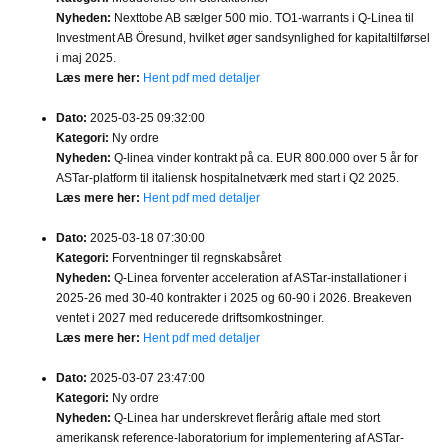
Nyheden:
Nexttobe AB sælger 500 mio. TO1-warrants i Q-Linea til
Investment AB Öresund, hvilket øger sandsynlighed for kapitaltilførsel
i maj 2025.
Læs mere her:
Hent pdf med detaljer
Dato:
2025-03-25 09:32:00
Kategori:
Ny ordre
Nyheden:
Q-linea vinder kontrakt på ca. EUR 800.000 over 5 år for
ASTar-platform til italiensk hospitalnetværk med start i Q2 2025.
Læs mere her:
Hent pdf med detaljer
Dato:
2025-03-18 07:30:00
Kategori:
Forventninger til regnskabsåret
Nyheden:
Q-Linea forventer acceleration af ASTar-installationer i
2025-26 med 30-40 kontrakter i 2025 og 60-90 i 2026. Breakeven
ventet i 2027 med reducerede driftsomkostninger.
Læs mere her:
Hent pdf med detaljer
Dato:
2025-03-07 23:47:00
Kategori:
Ny ordre
Nyheden:
Q-Linea har underskrevet flerårig aftale med stort
amerikansk reference-laboratorium for implementering af ASTar-