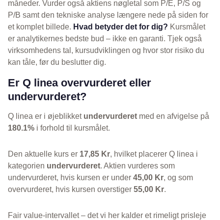
måneder. Vurder også aktiens nøgletal som P/E, P/S og
P/B samt den tekniske analyse længere nede på siden for
et komplet billede.
Hvad betyder det for dig?
Kursmålet
er analytikernes bedste bud – ikke en garanti. Tjek også
virksomhedens tal, kursudviklingen og hvor stor risiko du
kan tåle, før du beslutter dig.
Er Q linea overvurderet eller
undervurderet?
Q linea er i øjeblikket
undervurderet
med en afvigelse på
180.1%
i forhold til kursmålet.
Den aktuelle kurs er
17,85 Kr
, hvilket placerer Q linea i
kategorien
undervurderet
. Aktien vurderes som
undervurderet, hvis kursen er under
45,00 Kr
, og som
overvurderet, hvis kursen overstiger
55,00 Kr
.
Fair value-intervallet – det vi her kalder et rimeligt prisleje