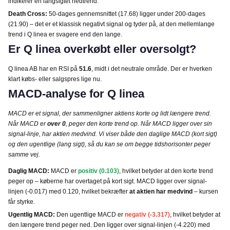
indikerer en langsigtet nedtrend.
Death Cross:
50-dages gennemsnittet (17.68) ligger under 200-dages
(21.90) – det er et klassisk negativt signal og tyder på, at den mellemlange
trend i Q linea er svagere end den lange.
Er Q linea overkøbt eller oversolgt?
Q linea AB har en RSI på
51.6
, midt i det neutrale område. Der er hverken
klart købs- eller salgspres lige nu.
MACD-analyse for Q linea
MACD er et signal, der sammenligner aktiens korte og lidt længere trend.
Når MACD er
over 0
, peger den korte trend op. Når MACD ligger over sin
signal-linje, har aktien medvind. Vi viser både den daglige MACD (kort sigt)
og den ugentlige (lang sigt), så du kan se om begge tidshorisonter peger
samme vej.
Daglig MACD:
MACD er
positiv (0.103)
, hvilket betyder at den korte trend
peger op – køberne har overtaget på kort sigt. MACD ligger over signal-
linjen (-0.017) med 0.120, hvilket bekræfter
at aktien har medvind
– kursen
får styrke.
Ugentlig MACD:
Den ugentlige MACD er
negativ (-3.317)
, hvilket betyder at
den længere trend peger ned. Den ligger over signal-linjen (-4.220) med