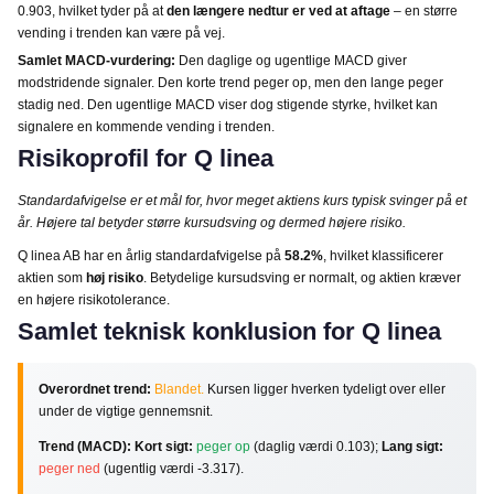
0.903, hvilket tyder på at
den længere nedtur er ved at aftage
– en større
vending i trenden kan være på vej.
Samlet MACD-vurdering:
Den daglige og ugentlige MACD giver
modstridende signaler. Den korte trend peger op, men den lange peger
stadig ned. Den ugentlige MACD viser dog stigende styrke, hvilket kan
signalere en kommende vending i trenden.
Risikoprofil for Q linea
Standardafvigelse er et mål for, hvor meget aktiens kurs typisk svinger på et
år. Højere tal betyder større kursudsving og dermed højere risiko.
Q linea AB har en årlig standardafvigelse på
58.2%
, hvilket klassificerer
aktien som
høj risiko
. Betydelige kursudsving er normalt, og aktien kræver
en højere risikotolerance.
Samlet teknisk konklusion for Q linea
Overordnet trend:
Blandet.
Kursen ligger hverken tydeligt over eller
under de vigtige gennemsnit.
Trend (MACD):
Kort sigt:
peger op
(daglig værdi 0.103);
Lang sigt:
peger ned
(ugentlig værdi -3.317).