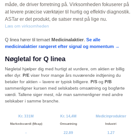
måde, de driver forretning på. Virksomheden fokuserer på
at levere præcise værktøjer til hurtig og effektiv diagnostik.
ASTar er det produkt, de satser mest på lige nu.
Læs om virksomheden
Q linea hører til temaet
Medicinalaktier
.
Se alle
medicinalaktier rangeret efter signal og momentum →
Nøgletal for Q linea
Nøgletal hjælper dig med hurtigt at vurdere, om aktien er billig
eller dyr.
P/E
viser hvor mange års nuværende indtjening du
betaler for aktien – lavere er typisk billigere.
P/S
og
P/B
sammenligner kursen med selskabets omsætning og bogførte
værdi. Tallene siger mest, når man sammenligner med andre
selskaber i samme branche.
Kr. 331M
Kr. 14,4M
Medicinprodukter
Markedsværdi (Mcap)
Omsætning
Industri
-
22.89
1.27