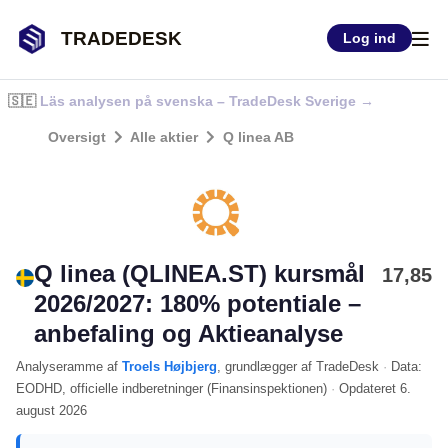
TRADEDESK
Log ind
🇸🇪
Läs analysen på svenska – TradeDesk Sverige →
Oversigt
Alle aktier
Q linea AB
Q linea (QLINEA.ST) kursmål
17,85
2026/2027: 180% potentiale –
anbefaling og Aktieanalyse
Analyseramme
af
Troels Højbjerg
, grundlægger af TradeDesk
·
Data:
EODHD
, officielle indberetninger (
Finansinspektionen
)
·
Opdateret
6.
august 2026