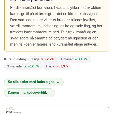
Fordi kursmålet kun viser, hvad analytikerne
tror
aktien
kan stige til på et års sigt — det er ikke et købssignal.
Den samlede score viser et bredere billede: kvalitet,
værdi, momentum, indtjening, risiko og røde flag, og her
trækker især momentum ned. Et højt kursmål og en
svag score på samme tid betyder: muligheden er der,
men risikoen er højere, end kursmålet alene antyder.
Kursudvikling:
1 uge:
▼ −2,7%
1 måned:
▲ +1,7%
3 måneder:
▲ +12,3%
1 år:
▼ −63,9%
Se alle aktier med købs-signal →
Dagens markedsoverblik →