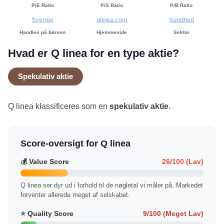
P/E Ratio
P/S Ratio
P/B Ratio
Sverige
qlinea.com
Sundhed
Handles på børsen
Hjemmeside
Sektor
Hvad er Q linea for en type aktie?
Spekulativ aktie
Q linea klassificeres som en
spekulativ aktie
.
Score-oversigt for Q linea
💰 Value Score
26/100 (Lav)
Q linea ser dyr ud i forhold til de nøgletal vi måler på. Markedet
forventer allerede meget af selskabet.
⭐ Quality Score
9/100 (Meget Lav)