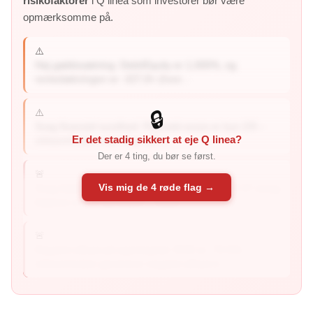
risikofaktorer
i Q linea som investorer bør være
opmærksomme på.
⚠️
Høj gældssætning: Debt/Equity er 1,000%, og
rentedækningen er -327,8× (hvor...
⚠️
🔒
Svag finansiel sundhed: Piotroski-score er kun 2/9 –
Er det stadig sikkert at eje Q linea?
virksomheden viser tegn på s...
Der er 4 ting, du bør se først.
🚨
Vis mig de 4 røde flag →
Svag balance (forhøjet risiko): Altman Z2 er -9.37 (svag
balance er 1,1 og under) – balan...
🚨
Negativt afkast på egenkapital: ROE er -75.5% –
virksomheden genererer negativt afkast ti...