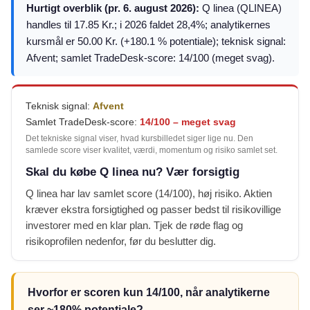
Hurtigt overblik (pr. 6. august 2026):
Q linea (QLINEA)
handles til 17.85 Kr.; i 2026 faldet 28,4%; analytikernes
kursmål er 50.00 Kr. (+180.1 % potentiale); teknisk signal:
Afvent; samlet TradeDesk-score: 14/100 (meget svag).
Teknisk signal:
Afvent
Samlet TradeDesk-score:
14/100 – meget svag
Det tekniske signal viser, hvad kursbilledet siger lige nu. Den
samlede score viser kvalitet, værdi, momentum og risiko samlet set.
Skal du købe Q linea nu? Vær forsigtig
Q linea har lav samlet score (14/100), høj risiko. Aktien
kræver ekstra forsigtighed og passer bedst til risikovillige
investorer med en klar plan. Tjek de røde flag og
risikoprofilen nedenfor, før du beslutter dig.
Hvorfor er scoren kun 14/100, når analytikerne
ser ~180% potentiale?