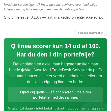
Hvad gør kursen lige nu? Viser kursens udvikling over forskellige
tidsperioder og hvor mange investorer der satser på fald.
Short interest er 0.10% — lavt, markedet forventer ikke et fald.
↑ Tilbage til navigation
Q linea scorer kun 14 ud af 100.
Har du den i din portefølje?
Det er sådan en aktie, man bagefter ønsker, man
havde tjekket først. Med TradeDesk Sølv ser du på få
sekunder, om en aktie er værd at beholde — eller om
du skal sælge og finde en bedre.
Opret dig gratis — så analyserer vi
hele din
portefølje
med det samme.
Gratis i 14 dage · Intet betalingskort · Stopper helt af sig selv