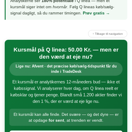
Analytikerne ser
180% potentiale
i Q linea — men et
kursmål siger intet om
hvornår
. Følg Q lineas køb/sælg-
signal dagligt, så du rammer timingen.
Prøv gratis →
↑ Tilbage til navigation
Kursmål på Q linea: 50.00 Kr. — men er
den værd at eje nu?
Lige nu: Afvent · det præcise køb/sælg-tidspunkt får du
inde i TradeDesk
Et kursmål er analytikernes 12-måneders bud — ikke et
købssignal. Vi analyserer hver dag, om Q linea reelt er
købsklar og tjener penge. Blandt små 1.200 aktier finder vi
den 1 %, der er værd at eje lige nu.
Et kursmål kan alle finde. Det svære — og det dyre — er
at opdage
for sent
, at trenden er vendt.