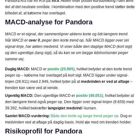
Pandora A/S har en RSI på
55.4
. Aktien viser positiv kursudvikling i den øvre
del af det neutrale område. I kombination med den positive trend støtter dette
billedet af, at køberne har overtaget.
MACD-analyse for Pandora
MACD er et signal, der sammenligner aktiens korte og lidt længere trend.
Når MACD er
over 0
, peger den korte trend op. Når MACD ligger over sin
signal-linje, har aktien medvind. Vi viser både den daglige MACD (kort sigt)
og den ugentlige (lang sigt), så du kan se om begge tidshorisonter peger
samme vej.
Daglig MACD:
MACD er
positiv (25.965)
, hvilket betyder at den korte trend
peger op – køberne har overtaget på kort sigt. MACD ligger under signal-
linjen (28.911) med 2.946, hvilket tyder på at
medvinden er ved at aftage
–
trenden kan være ved at vende.
Ugentlig MACD:
Den ugentlige MACD er
positiv (49.051)
, hvilket betyder at
den længere trend også peger op. Den ligger over signal-linjen (9.659) med
39.392, hvilket bekræfter
langsigtet medvind
i kursen.
Samlet MACD-vurdering:
Både den korte og lange trend peger op.
Dog er
medvinden ved at aftage på daglig basis. Hold øje med om trenden holder.
Risikoprofil for Pandora