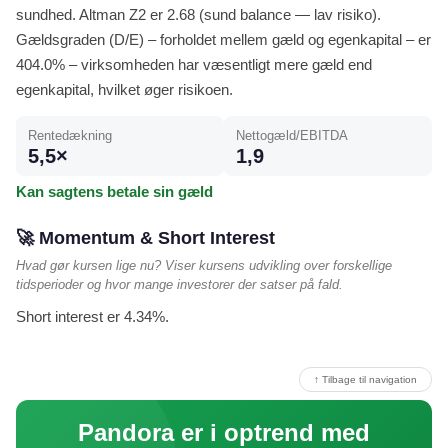
sundhed. Altman Z2 er 2.68 (sund balance — lav risiko).
Gældsgraden (D/E) – forholdet mellem gæld og egenkapital – er
404.0% – virksomheden har væsentligt mere gæld end
egenkapital, hvilket øger risikoen.
Rentedækning
Nettogæld/EBITDA
5,5×
1,9
Kan sagtens betale sin gæld
🚀 Momentum & Short Interest
Hvad gør kursen lige nu? Viser kursens udvikling over forskellige
tidsperioder og hvor mange investorer der satser på fald.
Short interest er 4.34%.
↑ Tilbage til navigation
Pandora er i optrend med