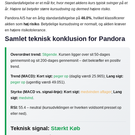
Standardafvigelse er et mål for, hvor meget aktiens kurs typisk svinger på et
år. Højere tal betyder større kursudsving og dermed højere risiko.
Pandora A/S har en årlig standardafvigelse på
46.0%
, hvilket klassificerer
aktien som
høj risiko
. Betydelige kursudsving er normalt, og aktien kræver
en højere risikotolerance.
Samlet teknisk konklusion for Pandora
Overordnet trend:
Stigende.
Kursen ligger over sit 50-dages
gennemsnit og sit 200-dages gennemsnit – det bekræfter en positiv
trend.
Trend (MACD):
Kort sigt:
peger op
(daglig værdi 25.965);
Lang sigt:
peger op
(ugentlig værdi 49.051).
Styrke (MACD vs. signal-linje):
Kort sigt:
medvinden aftager
;
Lang
sigt:
medvind
.
RSI:
55.4 – neutral (kursudviklingen er hverken voldsomt presset op
eller ned).
Teknisk signal:
Stærkt Køb