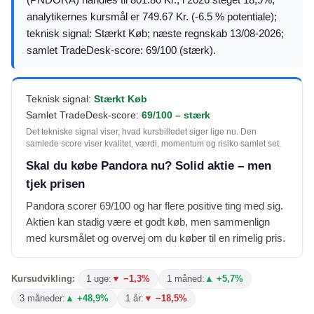
analytikernes kursmål er 749.67 Kr. (-6.5 % potentiale);
teknisk signal: Stærkt Køb; næste regnskab 13/08-2026;
samlet TradeDesk-score: 69/100 (stærk).
Teknisk signal:
Stærkt Køb
Samlet TradeDesk-score:
69/100 – stærk
Det tekniske signal viser, hvad kursbilledet siger lige nu. Den
samlede score viser kvalitet, værdi, momentum og risiko samlet set.
Skal du købe Pandora nu? Solid aktie – men
tjek prisen
Pandora scorer 69/100 og har flere positive ting med sig.
Aktien kan stadig være et godt køb, men sammenlign
med kursmålet og overvej om du køber til en rimelig pris.
Kursudvikling:
1 uge:
▼ −1,3%
1 måned:
▲ +5,7%
3 måneder:
▲ +48,9%
1 år:
▼ −18,5%