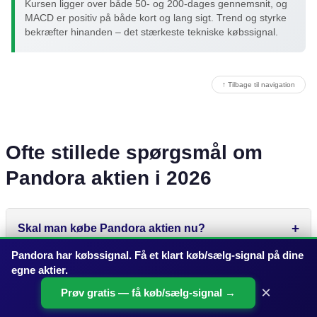
Kursen ligger over både 50- og 200-dages gennemsnit, og
MACD er positiv på både kort og lang sigt. Trend og styrke
bekræfter hinanden – det stærkeste tekniske købssignal.
↑ Tilbage til navigation
Ofte stillede spørgsmål om
Pandora aktien i 2026
Skal man købe Pandora aktien nu?
Pandora har købssignal. Få et klart køb/sælg-signal på dine
egne aktier.
Hvad er kursmålet for Pandora aktien?
×
Prøv gratis — få køb/sælg-signal →