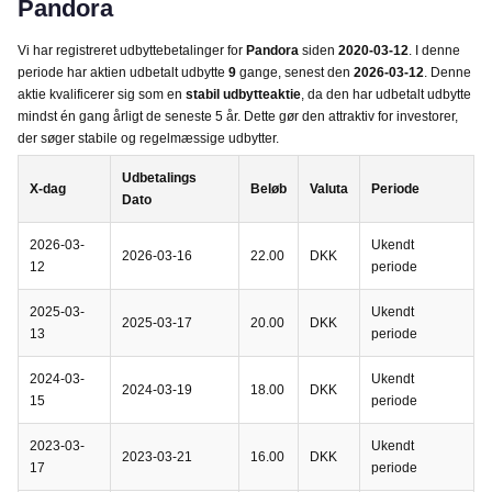
Pandora
Vi har registreret udbyttebetalinger for
Pandora
siden
2020-03-12
. I denne
periode har aktien udbetalt udbytte
9
gange, senest den
2026-03-12
. Denne
aktie kvalificerer sig som en
stabil udbytteaktie
, da den har udbetalt udbytte
mindst én gang årligt de seneste 5 år. Dette gør den attraktiv for investorer,
der søger stabile og regelmæssige udbytter.
Udbetalings
X-dag
Beløb
Valuta
Periode
Dato
2026-03-
Ukendt
2026-03-16
22.00
DKK
12
periode
2025-03-
Ukendt
2025-03-17
20.00
DKK
13
periode
2024-03-
Ukendt
2024-03-19
18.00
DKK
15
periode
2023-03-
Ukendt
2023-03-21
16.00
DKK
17
periode