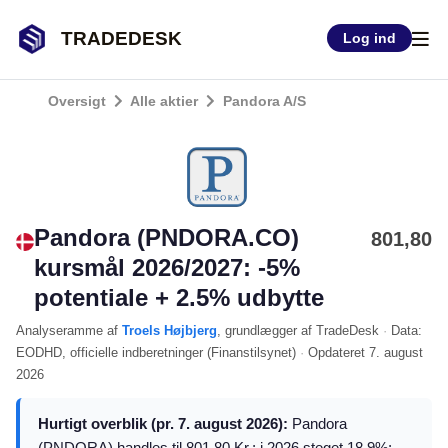
TRADEDESK
Log ind
Oversigt
Alle aktier
Pandora A/S
Pandora (PNDORA.CO)
801,80
kursmål 2026/2027: -5%
potentiale + 2.5% udbytte
Analyseramme
af
Troels Højbjerg
, grundlægger af TradeDesk
·
Data:
EODHD
, officielle indberetninger (
Finanstilsynet
)
·
Opdateret
7. august
2026
Hurtigt overblik (pr. 7. august 2026):
Pandora
(PNDORA) handles til 801.80 Kr.; i 2026 steget 18,9%;