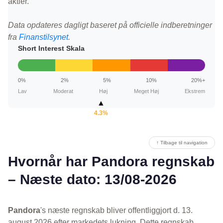
aktier.
Data opdateres dagligt baseret på officielle indberetninger
fra
Finanstilsynet
.
Short Interest Skala
0%
2%
5%
10%
20%+
Lav
Moderat
Høj
Meget Høj
Ekstrem
▲
4.3%
↑ Tilbage til navigation
Hvornår har Pandora regnskab
– Næste dato: 13/08-2026
Pandora
's næste regnskab bliver offentliggjort d. 13.
august 2026 efter markedets lukning. Dette regnskab