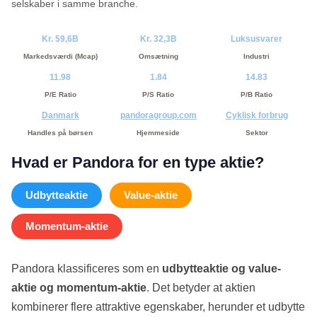
selskaber i samme branche.
Kr. 59,6B
Kr. 32,3B
Luksusvarer
Markedsværdi (Mcap)
Omsætning
Industri
11.98
1.84
14.83
P/E Ratio
P/S Ratio
P/B Ratio
Danmark
pandoragroup.com
Cyklisk forbrug
Handles på børsen
Hjemmeside
Sektor
Hvad er Pandora for en type aktie?
Udbytteaktie
Value-aktie
Momentum-aktie
Pandora klassificeres som en
udbytteaktie og value-
aktie og momentum-aktie
. Det betyder at aktien
kombinerer flere attraktive egenskaber, herunder et udbytte