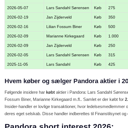
2026-05-07
Lars Sandahl Sørensen
Køb
275
2026-02-19
Jan Zijderveld
Køb
350
2026-02-16
Lilian Fossum Biner
Køb
500
2026-02-09
Marianne Kirkegaard
Køb
1.000
2026-02-09
Jan Zijderveld
Køb
250
2026-02-05
Lars Sandahl Sørensen
Køb
315
2025-11-05
Lars Sandahl
Køb
425
Hvem køber og sælger Pandora aktier i 2
Følgende insidere har
købt
aktier i Pandora: Lars Sandahl Sørensen
Fossum Biner, Marianne Kirkegaard m.fl.. Samlet er der købt for
2
Insider-handler er lovlige transaktioner, hvor ledelsesmedlemmer o
deres eget selskab. Disse handler indberettes til Finanstilsynet og er
Pandora short interest 2026: