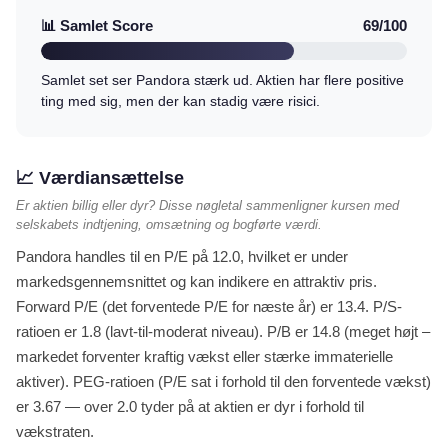
📊 Samlet Score
69/100
Samlet set ser Pandora stærk ud. Aktien har flere positive
ting med sig, men der kan stadig være risici.
📈 Værdiansættelse
Er aktien billig eller dyr? Disse nøgletal sammenligner kursen med
selskabets indtjening, omsætning og bogførte værdi.
Pandora handles til en P/E på 12.0, hvilket er under
markedsgennemsnittet og kan indikere en attraktiv pris.
Forward P/E (det forventede P/E for næste år) er 13.4. P/S-
ratioen er 1.8 (lavt-til-moderat niveau). P/B er 14.8 (meget højt –
markedet forventer kraftig vækst eller stærke immaterielle
aktiver). PEG-ratioen (P/E sat i forhold til den forventede vækst)
er 3.67 — over 2.0 tyder på at aktien er dyr i forhold til
vækstraten.