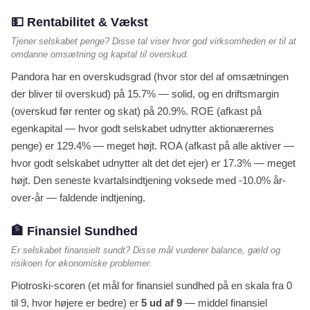
💵 Rentabilitet & Vækst
Tjener selskabet penge? Disse tal viser hvor god virksomheden er til at
omdanne omsætning og kapital til overskud.
Pandora har en overskudsgrad (hvor stor del af omsætningen
der bliver til overskud) på 15.7% — solid, og en driftsmargin
(overskud før renter og skat) på 20.9%. ROE (afkast på
egenkapital — hvor godt selskabet udnytter aktionærernes
penge) er 129.4% — meget højt. ROA (afkast på alle aktiver —
hvor godt selskabet udnytter alt det det ejer) er 17.3% — meget
højt. Den seneste kvartalsindtjening voksede med -10.0% år-
over-år — faldende indtjening.
🏦 Finansiel Sundhed
Er selskabet finansielt sundt? Disse mål vurderer balance, gæld og
risikoen for økonomiske problemer.
Piotroski-scoren (et mål for finansiel sundhed på en skala fra 0
til 9, hvor højere er bedre) er
5 ud af 9
— middel finansiel