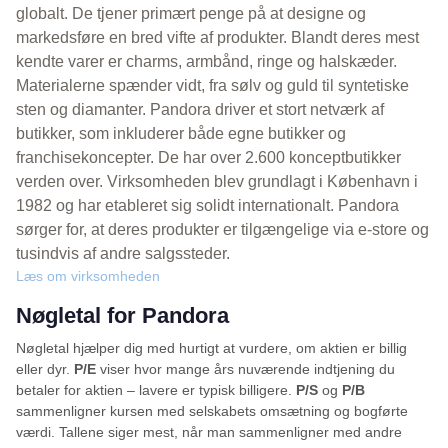
globalt. De tjener primært penge på at designe og
markedsføre en bred vifte af produkter. Blandt deres mest
kendte varer er charms, armbånd, ringe og halskæder.
Materialerne spænder vidt, fra sølv og guld til syntetiske
sten og diamanter. Pandora driver et stort netværk af
butikker, som inkluderer både egne butikker og
franchisekoncepter. De har over 2.600 konceptbutikker
verden over. Virksomheden blev grundlagt i København i
1982 og har etableret sig solidt internationalt. Pandora
sørger for, at deres produkter er tilgængelige via e-store og
tusindvis af andre salgssteder.
Læs om virksomheden
Nøgletal for Pandora
Nøgletal hjælper dig med hurtigt at vurdere, om aktien er billig
eller dyr.
P/E
viser hvor mange års nuværende indtjening du
betaler for aktien – lavere er typisk billigere.
P/S
og
P/B
sammenligner kursen med selskabets omsætning og bogførte
værdi. Tallene siger mest, når man sammenligner med andre