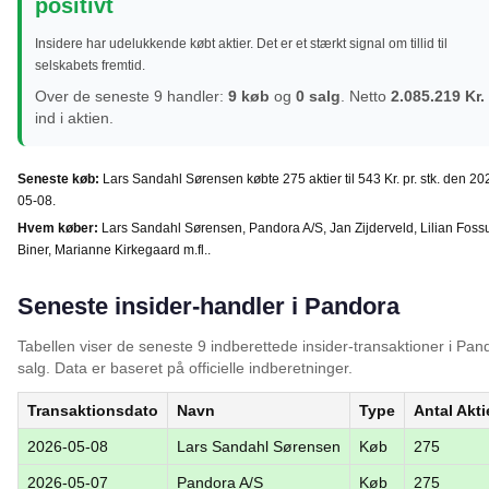
positivt
Insidere har udelukkende købt aktier. Det er et stærkt signal om tillid til
selskabets fremtid.
Over de seneste 9 handler:
9 køb
og
0 salg
. Netto
2.085.219 Kr.
ind i aktien.
Seneste køb:
Lars Sandahl Sørensen købte 275 aktier til 543 Kr. pr. stk. den 20
05-08.
Hvem køber:
Lars Sandahl Sørensen, Pandora A/S, Jan Zijderveld, Lilian Fos
Biner, Marianne Kirkegaard m.fl..
Seneste insider-handler i Pandora
Tabellen viser de seneste 9 indberettede insider-transaktioner i Pa
salg. Data er baseret på officielle indberetninger.
Transaktionsdato
Navn
Type
Antal Akti
2026-05-08
Lars Sandahl Sørensen
Køb
275
2026-05-07
Pandora A/S
Køb
275