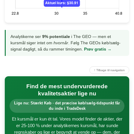
Analytikerne ser
9% potentiale
i The GEO — men et
kursmål siger intet om
hvornår
. Følg The GEOs køb/sælg-
signal dagligt, så du rammer timingen.
Prøv gratis →
↑ Tilbage til navigation
Find de mest undervurderede
kvalitetsaktier lige nu
Lige nu: Stærkt Køb · det præcise køb/sælg-tidspunkt får
du inde i TradeDesk
Et kursmål er kun ét tal. Vores model finder de aktier, der
er 25-100 % under analytikernes kursmål, har sunde
regnskaber og lige er begyndt at vende op — dem, der