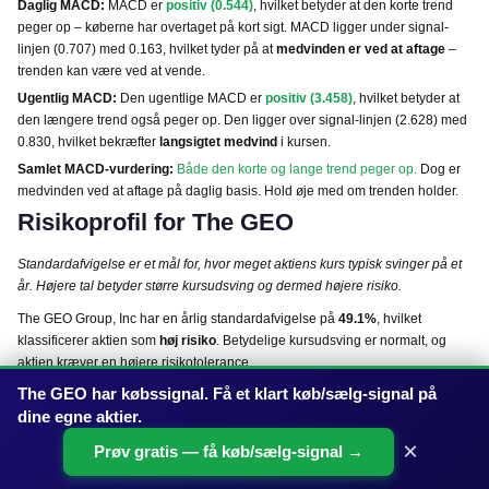
Daglig MACD:
MACD er
positiv (0.544)
, hvilket betyder at den korte trend
peger op – køberne har overtaget på kort sigt. MACD ligger under signal-
linjen (0.707) med 0.163, hvilket tyder på at
medvinden er ved at aftage
–
trenden kan være ved at vende.
Ugentlig MACD:
Den ugentlige MACD er
positiv (3.458)
, hvilket betyder at
den længere trend også peger op. Den ligger over signal-linjen (2.628) med
0.830, hvilket bekræfter
langsigtet medvind
i kursen.
Samlet MACD-vurdering:
Både den korte og lange trend peger op.
Dog er
medvinden ved at aftage på daglig basis. Hold øje med om trenden holder.
Risikoprofil for The GEO
Standardafvigelse er et mål for, hvor meget aktiens kurs typisk svinger på et
år. Højere tal betyder større kursudsving og dermed højere risiko.
The GEO Group, Inc har en årlig standardafvigelse på
49.1%
, hvilket
klassificerer aktien som
høj risiko
. Betydelige kursudsving er normalt, og
aktien kræver en højere risikotolerance.
Samlet teknisk konklusion for The GEO
The GEO har købssignal. Få et klart køb/sælg-signal på
dine egne aktier.
×
Prøv gratis — få køb/sælg-signal →
Overordnet trend:
Stigende.
Kursen ligger over sit 50-dages
gennemsnit og sit 200-dages gennemsnit – det bekræfter en positiv