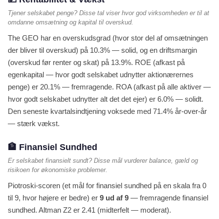
Tjener selskabet penge? Disse tal viser hvor god virksomheden er til at
omdanne omsætning og kapital til overskud.
The GEO har en overskudsgrad (hvor stor del af omsætningen
der bliver til overskud) på 10.3% — solid, og en driftsmargin
(overskud før renter og skat) på 13.9%. ROE (afkast på
egenkapital — hvor godt selskabet udnytter aktionærernes
penge) er 20.1% — fremragende. ROA (afkast på alle aktiver —
hvor godt selskabet udnytter alt det det ejer) er 6.0% — solidt.
Den seneste kvartalsindtjening voksede med 71.4% år-over-år
— stærk vækst.
🏦 Finansiel Sundhed
Er selskabet finansielt sundt? Disse mål vurderer balance, gæld og
risikoen for økonomiske problemer.
Piotroski-scoren (et mål for finansiel sundhed på en skala fra 0
til 9, hvor højere er bedre) er
9 ud af 9
— fremragende finansiel
sundhed. Altman Z2 er 2.41 (midterfelt — moderat).