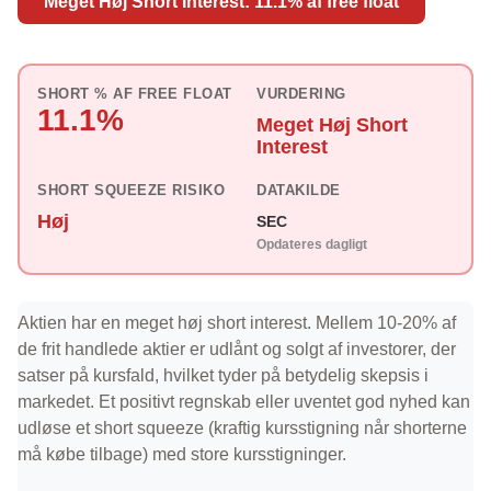
Meget Høj Short Interest: 11.1% af free float
SHORT % AF FREE FLOAT
VURDERING
11.1%
Meget Høj Short
Interest
SHORT SQUEEZE RISIKO
DATAKILDE
Høj
SEC
Opdateres dagligt
Aktien har en meget høj short interest. Mellem 10-20% af
de frit handlede aktier er udlånt og solgt af investorer, der
satser på kursfald, hvilket tyder på betydelig skepsis i
markedet. Et positivt regnskab eller uventet god nyhed kan
udløse et short squeeze (kraftig kursstigning når shorterne
må købe tilbage) med store kursstigninger.