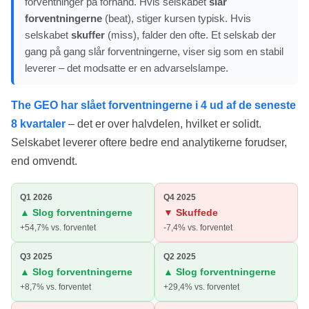
forventninger på forhånd. Hvis selskabet
slår
forventningerne
(beat), stiger kursen typisk. Hvis
selskabet
skuffer
(miss), falder den ofte. Et selskab der
gang på gang slår forventningerne, viser sig som en stabil
leverer – det modsatte er en advarselslampe.
The GEO har slået forventningerne i 4 ud af de seneste
8 kvartaler
– det er over halvdelen, hvilket er solidt.
Selskabet leverer oftere bedre end analytikerne forudser,
end omvendt.
Q1 2026
Q4 2025
▲ Slog forventningerne
▼ Skuffede
+54,7% vs. forventet
-7,4% vs. forventet
Q3 2025
Q2 2025
▲ Slog forventningerne
▲ Slog forventningerne
+8,7% vs. forventet
+29,4% vs. forventet