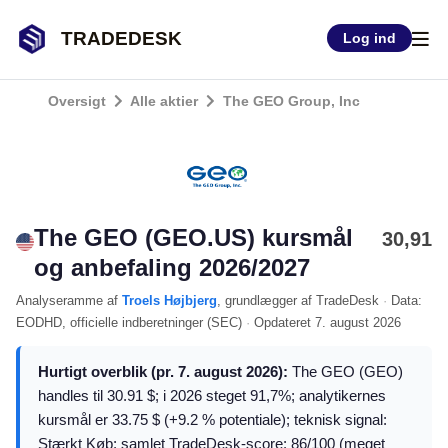
TRADEDESK
Log ind
Oversigt
Alle aktier
The GEO Group, Inc
The GEO (GEO.US) kursmål
30,91
og anbefaling 2026/2027
Analyseramme
af
Troels Højbjerg
, grundlægger af TradeDesk
·
Data:
EODHD
, officielle indberetninger (
SEC
)
·
Opdateret
7. august 2026
Hurtigt overblik (pr. 7. august 2026):
The GEO (GEO)
handles til 30.91 $; i 2026 steget 91,7%; analytikernes
kursmål er 33.75 $ (+9.2 % potentiale); teknisk signal:
Stærkt Køb; samlet TradeDesk-score: 86/100 (meget