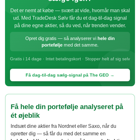
Det er nemt at købe — svært at vide, hvornår man skal
ud. Med TradeDesk Sølv får du et dag-til-dag signal
på dine egne aktier, så du ved, når trenden vender.
Opret dig gratis — så analyserer vi
hele din
portefølje
med det samme.
Gratis i 14 dage · Intet betalingskort · Stopper helt af sig selv
Få dag-til-dag sælg-signal på The GEO →
Få hele din portefølje analyseret på
ét øjeblik
Indsæt dine aktier fra Nordnet eller Saxo, når du
opretter dig — så får du med det samme en