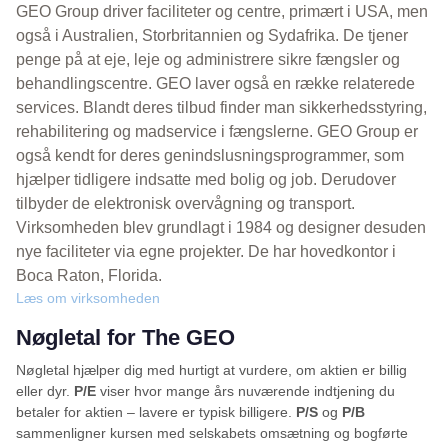
GEO Group driver faciliteter og centre, primært i USA, men
også i Australien, Storbritannien og Sydafrika. De tjener
penge på at eje, leje og administrere sikre fængsler og
behandlingscentre. GEO laver også en række relaterede
services. Blandt deres tilbud finder man sikkerhedsstyring,
rehabilitering og madservice i fængslerne. GEO Group er
også kendt for deres genindslusningsprogrammer, som
hjælper tidligere indsatte med bolig og job. Derudover
tilbyder de elektronisk overvågning og transport.
Virksomheden blev grundlagt i 1984 og designer desuden
nye faciliteter via egne projekter. De har hovedkontor i
Boca Raton, Florida.
Læs om virksomheden
Nøgletal for The GEO
Nøgletal hjælper dig med hurtigt at vurdere, om aktien er billig
eller dyr.
P/E
viser hvor mange års nuværende indtjening du
betaler for aktien – lavere er typisk billigere.
P/S
og
P/B
sammenligner kursen med selskabets omsætning og bogførte