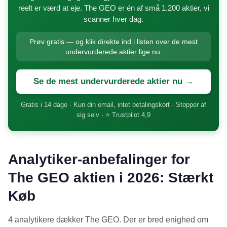
reelt er værd at eje. The GEO er én af små 1.200 aktier, vi
scanner hver dag.
Prøv gratis — og klik direkte ind i listen over de mest
undervurderede aktier lige nu.
Se de mest undervurderede aktier nu →
Gratis i 14 dage · Kun din email, intet betalingskort · Stopper af
sig selv · ⭐ Trustpilot 4,9
Analytiker-anbefalinger for
The GEO aktien i 2026: Stærkt
Køb
4 analytikere dækker The GEO. Der er bred enighed om