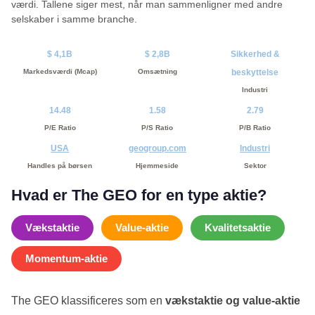
værdi. Tallene siger mest, når man sammenligner med andre
selskaber i samme branche.
$ 4,1B
$ 2,8B
Sikkerhed &
Markedsværdi (Mcap)
Omsætning
beskyttelse
Industri
14.48
1.58
2.79
P/E Ratio
P/S Ratio
P/B Ratio
USA
geogroup.com
Industri
Handles på børsen
Hjemmeside
Sektor
Hvad er The GEO for en type aktie?
Vækstaktie
Value-aktie
Kvalitetsaktie
Momentum-aktie
The GEO klassificeres som en
vækstaktie og value-aktie