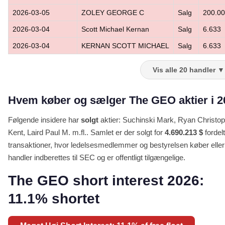
2026-03-05
ZOLEY GEORGE C
Salg
200.0
2026-03-04
Scott Michael Kernan
Salg
6.633
2026-03-04
KERNAN SCOTT MICHAEL
Salg
6.633
Vis alle 20 handler ▼
Hvem køber og sælger The GEO aktier i 
Følgende insidere har
solgt
aktier: Suchinski Mark, Ryan Christop
Kent, Laird Paul M. m.fl.. Samlet er der solgt for
4.690.213 $
fordelt
transaktioner, hvor ledelsesmedlemmer og bestyrelsen køber eller 
handler indberettes til SEC og er offentligt tilgængelige.
The GEO short interest 2026:
11.1% shortet