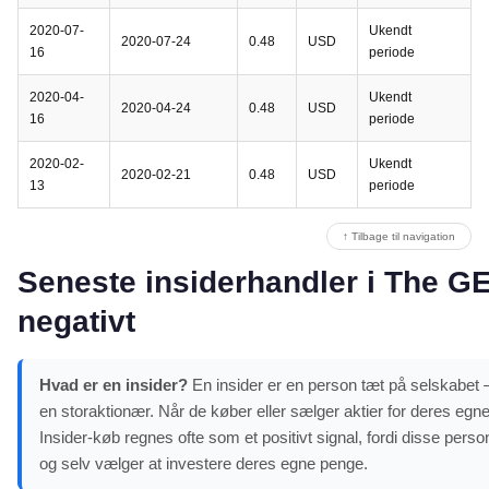
2020-07-
Ukendt
2020-07-24
0.48
USD
16
periode
2020-04-
Ukendt
2020-04-24
0.48
USD
16
periode
2020-02-
Ukendt
2020-02-21
0.48
USD
13
periode
↑ Tilbage til navigation
Seneste insiderhandler i The GE
negativt
Hvad er en insider?
En insider er en person tæt på selskabet –
en storaktionær. Når de køber eller sælger aktier for deres egne
Insider-køb regnes ofte som et positivt signal, fordi disse pe
og selv vælger at investere deres egne penge.