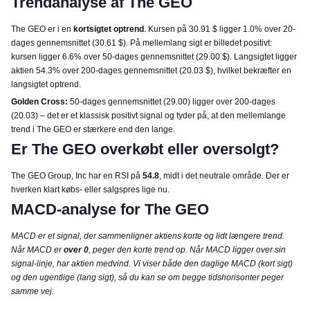
Trendanalyse af The GEO
The GEO er i en
kortsigtet optrend
. Kursen på 30.91 $ ligger 1.0% over 20-
dages gennemsnittet (30.61 $). På mellemlang sigt er billedet positivt:
kursen ligger 6.6% over 50-dages gennemsnittet (29.00 $). Langsigtet ligger
aktien 54.3% over 200-dages gennemsnittet (20.03 $), hvilket bekræfter en
langsigtet optrend.
Golden Cross:
50-dages gennemsnittet (29.00) ligger over 200-dages
(20.03) – det er et klassisk positivt signal og tyder på, at den mellemlange
trend i The GEO er stærkere end den lange.
Er The GEO overkøbt eller oversolgt?
The GEO Group, Inc har en RSI på
54.8
, midt i det neutrale område. Der er
hverken klart købs- eller salgspres lige nu.
MACD-analyse for The GEO
MACD er et signal, der sammenligner aktiens korte og lidt længere trend.
Når MACD er
over 0
, peger den korte trend op. Når MACD ligger over sin
signal-linje, har aktien medvind. Vi viser både den daglige MACD (kort sigt)
og den ugentlige (lang sigt), så du kan se om begge tidshorisonter peger
samme vej.