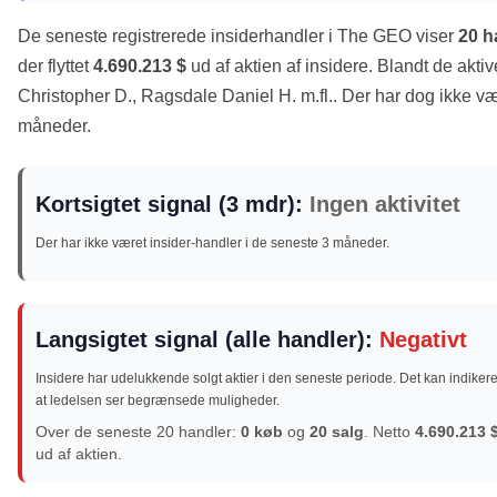
De seneste registrerede insiderhandler i The GEO viser
20 h
der flyttet
4.690.213 $
ud af aktien af insidere. Blandt de akti
Christopher D., Ragsdale Daniel H. m.fl.. Der har dog ikke væ
måneder.
Kortsigtet signal (3 mdr):
Ingen aktivitet
Der har ikke været insider-handler i de seneste 3 måneder.
Langsigtet signal (alle handler):
Negativt
Insidere har udelukkende solgt aktier i den seneste periode. Det kan indikere
at ledelsen ser begrænsede muligheder.
Over de seneste 20 handler:
0 køb
og
20 salg
. Netto
4.690.213 
ud af aktien.