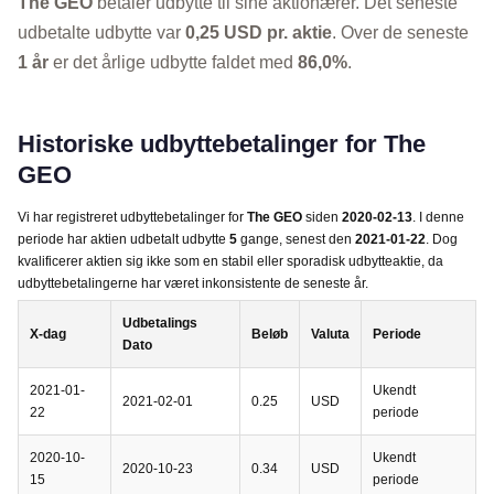
The GEO
betaler udbytte til sine aktionærer. Det seneste
udbetalte udbytte var
0,25 USD pr. aktie
. Over de seneste
1 år
er det årlige udbytte faldet med
86,0%
.
Historiske udbyttebetalinger for The
GEO
Vi har registreret udbyttebetalinger for
The GEO
siden
2020-02-13
. I denne
periode har aktien udbetalt udbytte
5
gange, senest den
2021-01-22
. Dog
kvalificerer aktien sig ikke som en stabil eller sporadisk udbytteaktie, da
udbyttebetalingerne har været inkonsistente de seneste år.
Udbetalings
X-dag
Beløb
Valuta
Periode
Dato
2021-01-
Ukendt
2021-02-01
0.25
USD
22
periode
2020-10-
Ukendt
2020-10-23
0.34
USD
15
periode