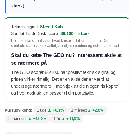
stærk).
Teknisk signal:
Stærkt Køb
Samlet TradeDesk-score:
86/100 – stærk
Det tekniske signal viser, hvad kursbilledet siger lige nu. Den
samlede score viser kvalitet, værdi, momentum og risiko samlet set.
Skal du købe The GEO nu? Interessant aktie at
se nærmere på
The GEO scorer 86/100, har positivt teknisk signal og
prisen virker rimelig. Det er en aktie der er værd at
undersøge nærmere – men tjek altid din egen risikoprofil
og hvor godt aktien passer til din portefølje.
Kursudvikling:
1 uge:
▲ +0,1%
1 måned:
▲ +2,8%
3 måneder:
▲ +42,0%
1 år:
▲ +44,9%