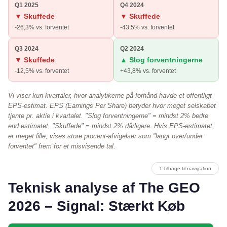
Q1 2025
Q4 2024
▼ Skuffede
▼ Skuffede
-26,3% vs. forventet
-43,5% vs. forventet
Q3 2024
Q2 2024
▼ Skuffede
▲ Slog forventningerne
-12,5% vs. forventet
+43,8% vs. forventet
Vi viser kun kvartaler, hvor analytikerne på forhånd havde et offentligt
EPS-estimat. EPS (Earnings Per Share) betyder hvor meget selskabet
tjente pr. aktie i kvartalet. "Slog forventningerne" = mindst 2% bedre
end estimatet, "Skuffede" = mindst 2% dårligere. Hvis EPS-estimatet
er meget lille, vises store procent-afvigelser som "langt over/under
forventet" frem for et misvisende tal.
↑ Tilbage til navigation
Teknisk analyse af The GEO
2026 – Signal: Stærkt Køb