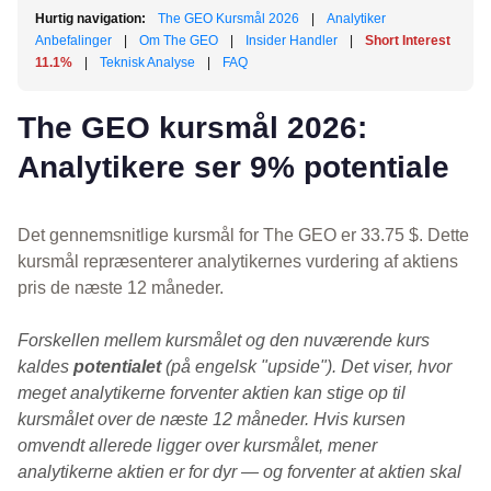
Hurtig navigation:
The GEO Kursmål 2026
|
Analytiker
Anbefalinger
|
Om The GEO
|
Insider Handler
|
Short Interest
11.1%
|
Teknisk Analyse
|
FAQ
The GEO kursmål 2026:
Analytikere ser 9% potentiale
Det gennemsnitlige kursmål for The GEO er 33.75 $. Dette
kursmål repræsenterer analytikernes vurdering af aktiens
pris de næste 12 måneder.
Forskellen mellem kursmålet og den nuværende kurs
kaldes
potentialet
(på engelsk "upside"). Det viser, hvor
meget analytikerne forventer aktien kan stige op til
kursmålet over de næste 12 måneder. Hvis kursen
omvendt allerede ligger over kursmålet, mener
analytikerne aktien er for dyr — og forventer at aktien skal