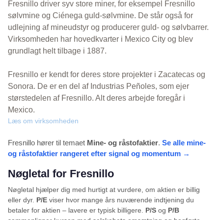
Fresnillo driver syv store miner, for eksempel Fresnillo
sølvmine og Ciénega guld-sølvmine. De står også for
udlejning af mineudstyr og producerer guld- og sølvbarrer.
Virksomheden har hovedkvarter i Mexico City og blev
grundlagt helt tilbage i 1887.
Fresnillo er kendt for deres store projekter i Zacatecas og
Sonora. De er en del af Industrias Peñoles, som ejer
størstedelen af Fresnillo. Alt deres arbejde foregår i
Mexico.
Læs om virksomheden
Fresnillo hører til temaet
Mine- og råstofaktier
.
Se alle mine-
og råstofaktier rangeret efter signal og momentum →
Nøgletal for Fresnillo
Nøgletal hjælper dig med hurtigt at vurdere, om aktien er billig
eller dyr.
P/E
viser hvor mange års nuværende indtjening du
betaler for aktien – lavere er typisk billigere.
P/S
og
P/B