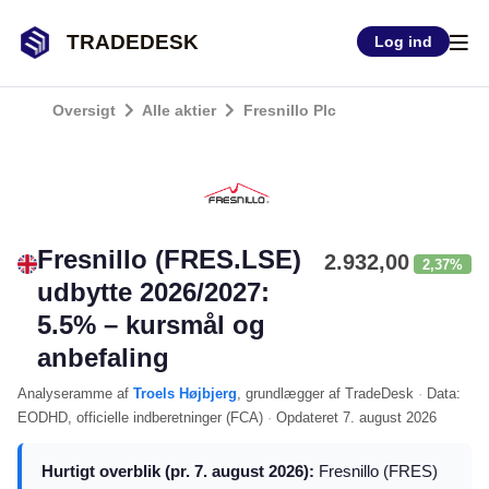
TRADEDESK
Log ind
Oversigt
Alle aktier
Fresnillo Plc
Fresnillo (FRES.LSE)
2.932,00
2,37%
udbytte 2026/2027:
5.5% – kursmål og
anbefaling
Analyseramme
af
Troels Højbjerg
, grundlægger af TradeDesk
·
Data:
EODHD
, officielle indberetninger (
FCA
)
·
Opdateret
7. august 2026
Hurtigt overblik (pr. 7. august 2026):
Fresnillo (FRES)