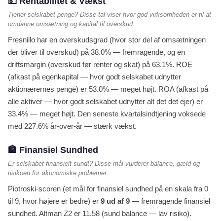
💵 Rentabilitet & Vækst
Tjener selskabet penge? Disse tal viser hvor god virksomheden er til at
omdanne omsætning og kapital til overskud.
Fresnillo har en overskudsgrad (hvor stor del af omsætningen
der bliver til overskud) på 38.0% — fremragende, og en
driftsmargin (overskud før renter og skat) på 63.1%. ROE
(afkast på egenkapital — hvor godt selskabet udnytter
aktionærernes penge) er 53.0% — meget højt. ROA (afkast på
alle aktiver — hvor godt selskabet udnytter alt det det ejer) er
33.4% — meget højt. Den seneste kvartalsindtjening voksede
med 227.6% år-over-år — stærk vækst.
🏦 Finansiel Sundhed
Er selskabet finansielt sundt? Disse mål vurderer balance, gæld og
risikoen for økonomiske problemer.
Piotroski-scoren (et mål for finansiel sundhed på en skala fra 0
til 9, hvor højere er bedre) er
9 ud af 9
— fremragende finansiel
sundhed. Altman Z2 er 11.58 (sund balance — lav risiko).