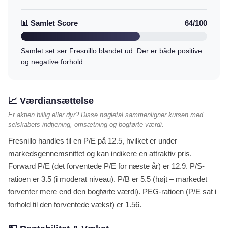
📊 Samlet Score
64/100
Samlet set ser Fresnillo blandet ud. Der er både positive
og negative forhold.
📈 Værdiansættelse
Er aktien billig eller dyr? Disse nøgletal sammenligner kursen med
selskabets indtjening, omsætning og bogførte værdi.
Fresnillo handles til en P/E på 12.5, hvilket er under
markedsgennemsnittet og kan indikere en attraktiv pris.
Forward P/E (det forventede P/E for næste år) er 12.9. P/S-
ratioen er 3.5 (i moderat niveau). P/B er 5.5 (højt – markedet
forventer mere end den bogførte værdi). PEG-ratioen (P/E sat i
forhold til den forventede vækst) er 1.56.