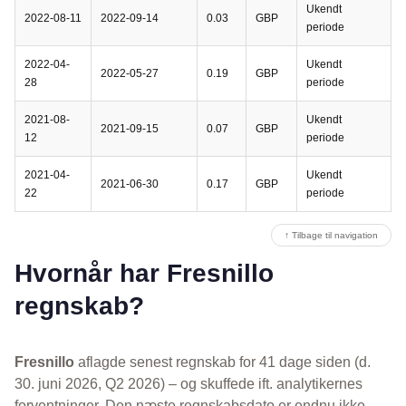
Ukendt
2022-08-11
2022-09-14
0.03
GBP
periode
2022-04-
Ukendt
2022-05-27
0.19
GBP
28
periode
2021-08-
Ukendt
2021-09-15
0.07
GBP
12
periode
2021-04-
Ukendt
2021-06-30
0.17
GBP
22
periode
↑ Tilbage til navigation
Hvornår har Fresnillo
regnskab?
Fresnillo
aflagde senest regnskab for 41 dage siden (d.
30. juni 2026, Q2 2026) – og skuffede ift. analytikernes
forventninger. Den næste regnskabsdato er endnu ikke