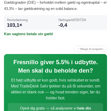
Gældsgraden (D/E) – forholdet mellem gæld og egenkapital – er
43.3% – lav gældsætning og en solid balance.
Rentedækning
Nettogæld/EBITDA
103,1×
-0,4
Kan sagtens betale sin gæld
↑ Tilbage til navigation
Fresnillo giver 5.5% i udbytte.
Men skal du beholde den?
Et højt udbytte er kun godt, hvis selskabet er sundt.
Med TradeDesk Sølv tjekker du på få sekunder, om
aktien er stærk nok — og hvad trenden siger, før du
holder fast.
Opret dig gratis — så analyserer vi
hele din