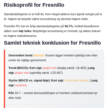
Risikoprofil for Fresnillo
Standardafvigelse er et mål for, hvor meget aktiens kurs typisk svinger på et
år. Højere tal betyder større kursudsving og dermed højere risiko.
Fresnillo Plc har en årlig standardafvigelse på
56.7%
, hvilket klassificerer
aktien som
høj risiko
. Betydelige kursudsving er normalt, og aktien kræver
en højere risikotolerance.
Samlet teknisk konklusion for Fresnillo
Overordnet trend:
Blandet.
Kursen ligger hverken tydeligt over eller
under de vigtige gennemsnit.
Trend (MACD):
Kort sigt:
peger ned
(daglig værdi -18.465);
Lang
sigt:
peger ned
(ugentlig værdi -125.687).
Styrke (MACD vs. signal-linje):
Kort sigt:
modvinden aftager
;
Lang
sigt:
modvind
.
RSI:
60.7 – neutral (kursudviklingen er hverken voldsomt presset op
eller ned).