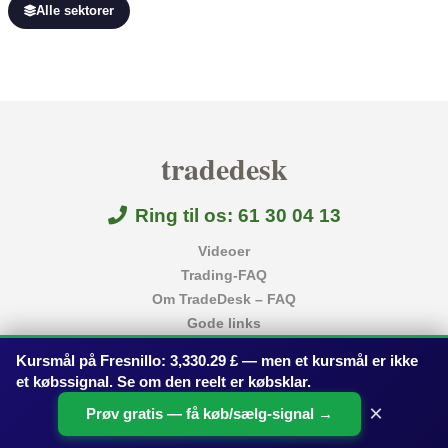
Alle sektorer
tradedesk
Ring til os: 61 30 04 13
Videoer
Trading-FAQ
Om TradeDesk – FAQ
Gode links
Kontakt
Kursmål på Fresnillo: 3,330.29 £ — men et kursmål er ikke
Betingelser
et købssignal. Se om den reelt er købsklar.
Privatlivspolitik
×
Prøv gratis — få køb/sælg-signal →
Disclaimer
Tradedesk Sverige