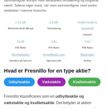
sammenligner kursen med selskabets omsætning og bogførte
værdi. Tallene siger mest, når man sammenligner med andre
selskaber i samme branche.
£ 21,1B
£ 6,0B
Andet metal &
Markedsværdi (Mcap)
Omsætning
minedrift
Industri
12.45
3.51
5.54
P/E Ratio
P/S Ratio
P/B Ratio
Storbritanien
fresnilloplc.com
Materialer
Handles på børsen
Hjemmeside
Sektor
Hvad er Fresnillo for en type aktie?
Udbytteaktie
Vækstaktie
Kvalitetsaktie
Fresnillo klassificeres som en
udbytteaktie og
vækstaktie og kvalitetsaktie
. Det betyder at aktien