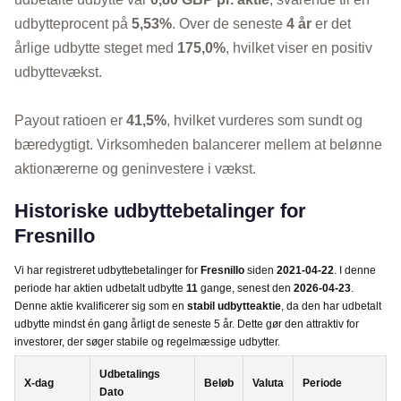
udbytteprocent på
5,53%
. Over de seneste
4 år
er det
årlige udbytte steget med
175,0%
, hvilket viser en positiv
udbyttevækst.
Payout ratioen er
41,5%
, hvilket vurderes som sundt og
bæredygtigt. Virksomheden balancerer mellem at belønne
aktionærerne og geninvestere i vækst.
Historiske udbyttebetalinger for
Fresnillo
Vi har registreret udbyttebetalinger for
Fresnillo
siden
2021-04-22
. I denne
periode har aktien udbetalt udbytte
11
gange, senest den
2026-04-23
.
Denne aktie kvalificerer sig som en
stabil udbytteaktie
, da den har udbetalt
udbytte mindst én gang årligt de seneste 5 år. Dette gør den attraktiv for
investorer, der søger stabile og regelmæssige udbytter.
Udbetalings
X-dag
Beløb
Valuta
Periode
Dato