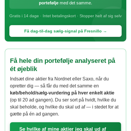
portefølje
med det samme.
Gratis i 14 dage · Intet betalingskort · Stopper helt af sig selv
Få dag-til-dag sælg-signal på Fresnillo →
Få hele din portefølje analyseret på
ét øjeblik
Indsæt dine aktier fra Nordnet eller Saxo, når du
opretter dig — så får du med det samme en
køb/behold/sælg-vurdering på hver enkelt aktie
(op til 20 ad gangen). Du ser sort på hvidt, hvilke du
skal beholde, og hvilke du skal ud af — i stedet for at
gætte på én ad gangen.
Se hvilke af mine aktier jeg skal ud af