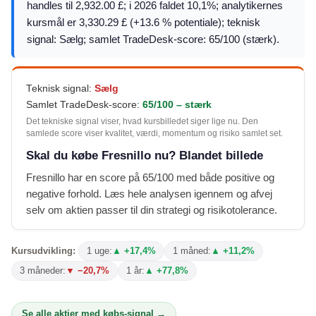
handles til 2,932.00 £; i 2026 faldet 10,1%; analytikernes
kursmål er 3,330.29 £ (+13.6 % potentiale); teknisk
signal: Sælg; samlet TradeDesk-score: 65/100 (stærk).
Teknisk signal:
Sælg
Samlet TradeDesk-score:
65/100 – stærk
Det tekniske signal viser, hvad kursbilledet siger lige nu. Den
samlede score viser kvalitet, værdi, momentum og risiko samlet set.
Skal du købe Fresnillo nu? Blandet billede
Fresnillo har en score på 65/100 med både positive og
negative forhold. Læs hele analysen igennem og afvej
selv om aktien passer til din strategi og risikotolerance.
Kursudvikling:
1 uge:
▲ +17,4%
1 måned:
▲ +11,2%
3 måneder:
▼ −20,7%
1 år:
▲ +77,8%
Se alle aktier med købs-signal →