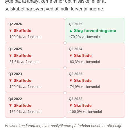
tyde på, at analytikerne er for optimistiske, eller at
selskabet har svært ved at indfri forventningerne.
Q2 2026
Q2 2025
▼ Skuffede
▲ Slog forventningerne
-100,0% vs. forventet
+70,2% vs. forventet
Q1 2025
Q2 2024
▼ Skuffede
▼ Skuffede
-81,6% vs. forventet
-63,3% vs. forventet
Q3 2023
Q2 2023
▼ Skuffede
▼ Skuffede
-100,0% vs. forventet
-74,9% vs. forventet
Q4 2022
Q3 2022
▼ Skuffede
▼ Skuffede
-135,0% vs. forventet
-100,0% vs. forventet
Vi viser kun kvartaler, hvor analytikerne på forhånd havde et offentligt