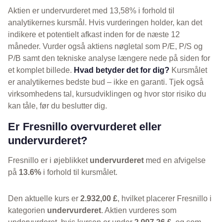
Aktien er undervurderet med 13,58% i forhold til
analytikernes kursmål. Hvis vurderingen holder, kan det
indikere et potentielt afkast inden for de næste 12
måneder. Vurder også aktiens nøgletal som P/E, P/S og
P/B samt den tekniske analyse længere nede på siden for
et komplet billede.
Hvad betyder det for dig?
Kursmålet
er analytikernes bedste bud – ikke en garanti. Tjek også
virksomhedens tal, kursudviklingen og hvor stor risiko du
kan tåle, før du beslutter dig.
Er Fresnillo overvurderet eller
undervurderet?
Fresnillo er i øjeblikket
undervurderet
med en afvigelse
på
13.6%
i forhold til kursmålet.
Den aktuelle kurs er
2.932,00 £
, hvilket placerer Fresnillo i
kategorien
undervurderet
. Aktien vurderes som