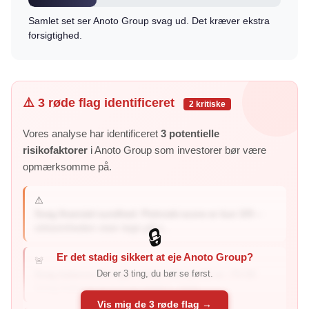
Samlet set ser Anoto Group svag ud. Det kræver ekstra
forsigtighed.
⚠️ 3 røde flag identificeret
2 kritiske
Vores analyse har identificeret
3 potentielle
risikofaktorer
i Anoto Group som investorer bør være
opmærksomme på.
⚠️
Svag finansiel sundhed: Piotroski-score er kun 3/9 –
virksomheden viser tegn på s...
🔒
Er det stadig sikkert at eje Anoto Group?
🚨
Der er 3 ting, du bør se først.
Svag balance (forhøjet risiko): Altman Z2 er -70.09
(svag balance er 1,1 og under) – bala...
Vis mig de 3 røde flag →