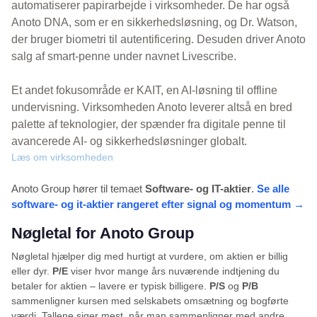
automatiserer papirarbejde i virksomheder. De har også
Anoto DNA, som er en sikkerhedsløsning, og Dr. Watson,
der bruger biometri til autentificering. Desuden driver Anoto
salg af smart-penne under navnet Livescribe.
Et andet fokusområde er KAIT, en AI-løsning til offline
undervisning. Virksomheden Anoto leverer altså en bred
palette af teknologier, der spænder fra digitale penne til
avancerede AI- og sikkerhedsløsninger globalt.
Læs om virksomheden
Anoto Group hører til temaet
Software- og IT-aktier
.
Se alle
software- og it-aktier rangeret efter signal og momentum →
Nøgletal for Anoto Group
Nøgletal hjælper dig med hurtigt at vurdere, om aktien er billig
eller dyr.
P/E
viser hvor mange års nuværende indtjening du
betaler for aktien – lavere er typisk billigere.
P/S
og
P/B
sammenligner kursen med selskabets omsætning og bogførte
værdi. Tallene siger mest, når man sammenligner med andre