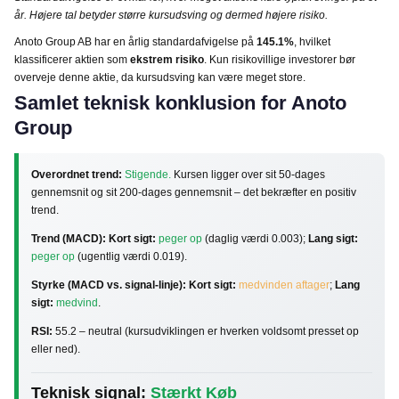
år. Højere tal betyder større kursudsving og dermed højere risiko.
Anoto Group AB har en årlig standardafvigelse på
145.1%
, hvilket
klassificerer aktien som
ekstrem risiko
. Kun risikovillige investorer bør
overveje denne aktie, da kursudsving kan være meget store.
Samlet teknisk konklusion for Anoto
Group
Overordnet trend:
Stigende.
Kursen ligger over sit 50-dages
gennemsnit og sit 200-dages gennemsnit – det bekræfter en positiv
trend.
Trend (MACD):
Kort sigt:
peger op
(daglig værdi 0.003);
Lang sigt:
peger op
(ugentlig værdi 0.019).
Styrke (MACD vs. signal-linje):
Kort sigt:
medvinden aftager
;
Lang
sigt:
medvind
.
RSI:
55.2 – neutral (kursudviklingen er hverken voldsomt presset op
eller ned).
Teknisk signal:
Stærkt Køb