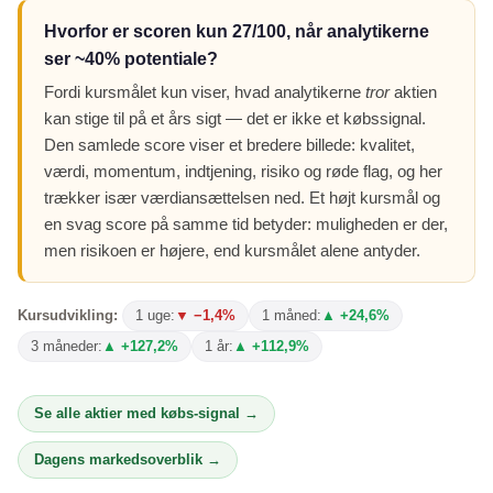
Hvorfor er scoren kun 27/100, når analytikerne
ser ~40% potentiale?
Fordi kursmålet kun viser, hvad analytikerne
tror
aktien
kan stige til på et års sigt — det er ikke et købssignal.
Den samlede score viser et bredere billede: kvalitet,
værdi, momentum, indtjening, risiko og røde flag, og her
trækker især værdiansættelsen ned. Et højt kursmål og
en svag score på samme tid betyder: muligheden er der,
men risikoen er højere, end kursmålet alene antyder.
Kursudvikling:
1 uge:
▼ −1,4%
1 måned:
▲ +24,6%
3 måneder:
▲ +127,2%
1 år:
▲ +112,9%
Se alle aktier med købs-signal →
Dagens markedsoverblik →