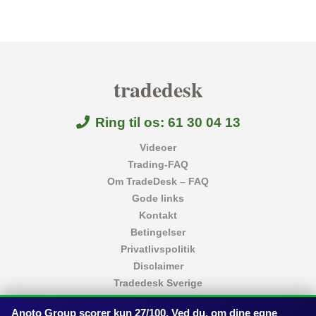
tradedesk
Ring til os: 61 30 04 13
Videoer
Trading-FAQ
Om TradeDesk – FAQ
Gode links
Kontakt
Betingelser
Privatlivspolitik
Disclaimer
Tradedesk Sverige
Handelsdesk Tyskland
Anoto Group scorer kun 27/100. Ved du, om dine egne