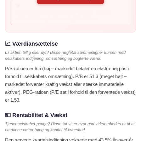
🚨
Negativt afkast på egenkapital: ROE er -513.1% –
virksomheden genererer negativt afkast t...
📈 Værdiansættelse
Er aktien billig eller dyr? Disse nøgletal sammenligner kursen med
selskabets indtjening, omsætning og bogførte værdi.
P/S-ratioen er 6.5 (høj – markedet betaler en ekstra høj pris i
forhold til selskabets omsætning). P/B er 51.3 (meget højt –
markedet forventer kraftig vækst eller stærke immaterielle
aktiver). PEG-ratioen (P/E sat i forhold til den forventede vækst)
er 1.53.
💵 Rentabilitet & Vækst
Tjener selskabet penge? Disse tal viser hvor god virksomheden er til at
omdanne omsætning og kapital til overskud.
Den seneste kvartalsindtjening voksede med 43.5% år-over-år