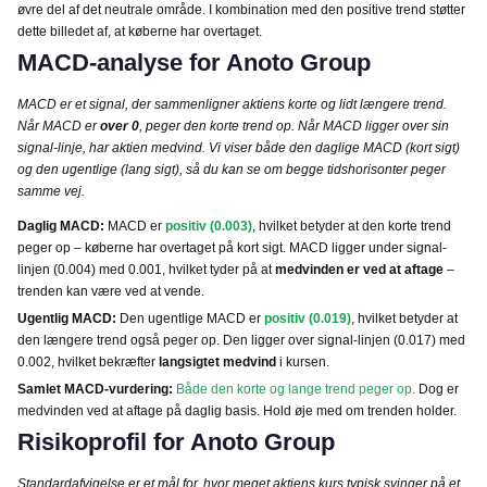
øvre del af det neutrale område. I kombination med den positive trend støtter
dette billedet af, at køberne har overtaget.
MACD-analyse for Anoto Group
MACD er et signal, der sammenligner aktiens korte og lidt længere trend.
Når MACD er
over 0
, peger den korte trend op. Når MACD ligger over sin
signal-linje, har aktien medvind. Vi viser både den daglige MACD (kort sigt)
og den ugentlige (lang sigt), så du kan se om begge tidshorisonter peger
samme vej.
Daglig MACD:
MACD er
positiv (0.003)
, hvilket betyder at den korte trend
peger op – køberne har overtaget på kort sigt. MACD ligger under signal-
linjen (0.004) med 0.001, hvilket tyder på at
medvinden er ved at aftage
–
trenden kan være ved at vende.
Ugentlig MACD:
Den ugentlige MACD er
positiv (0.019)
, hvilket betyder at
den længere trend også peger op. Den ligger over signal-linjen (0.017) med
0.002, hvilket bekræfter
langsigtet medvind
i kursen.
Samlet MACD-vurdering:
Både den korte og lange trend peger op.
Dog er
medvinden ved at aftage på daglig basis. Hold øje med om trenden holder.
Risikoprofil for Anoto Group
Standardafvigelse er et mål for, hvor meget aktiens kurs typisk svinger på et