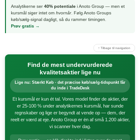
Analytikerne ser
40% potentiale
i Anoto Group — men et
kursmål siger intet om
hvornår
. Følg Anoto Groups
køb/sælg-signal dagligt, så du rammer timingen.
Prøv gratis →
↑ Tilbage til navigation
Find de mest undervurderede
kvalitetsaktier lige nu
Lige nu: Stærkt Køb · det præcise køb/sælg-tidspunkt får
du inde i TradeDesk
Et kursmål er kun ét tal. Vores model finder de aktier, der
er 25-100 % under analytikernes kursmål, har sunde
regnskaber og lige er begyndt at vende op — dem, der
reelt er værd at eje. Anoto Group er én af små 1.200 aktier,
vi scanner hver dag.