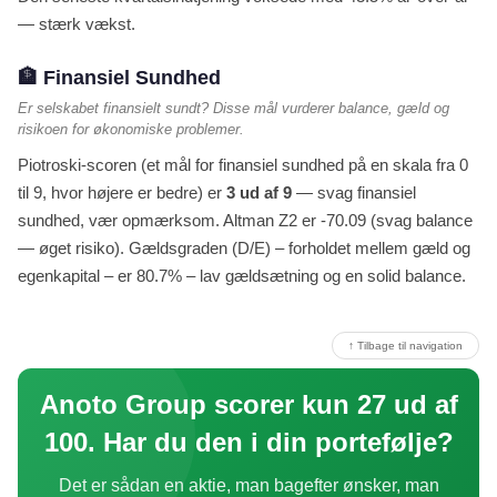
— stærk vækst.
🏦 Finansiel Sundhed
Er selskabet finansielt sundt? Disse mål vurderer balance, gæld og
risikoen for økonomiske problemer.
Piotroski-scoren (et mål for finansiel sundhed på en skala fra 0
til 9, hvor højere er bedre) er
3 ud af 9
— svag finansiel
sundhed, vær opmærksom. Altman Z2 er -70.09 (svag balance
— øget risiko). Gældsgraden (D/E) – forholdet mellem gæld og
egenkapital – er 80.7% – lav gældsætning og en solid balance.
↑ Tilbage til navigation
Anoto Group scorer kun 27 ud af
100. Har du den i din portefølje?
Det er sådan en aktie, man bagefter ønsker, man