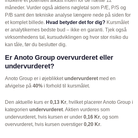
indikere et potentielt afkast inden for de næste 12
måneder. Vurder også aktiens nøgletal som P/E, P/S og
P/B samt den tekniske analyse længere nede på siden for
et komplet billede.
Hvad betyder det for dig?
Kursmålet
er analytikernes bedste bud – ikke en garanti. Tjek også
virksomhedens tal, kursudviklingen og hvor stor risiko du
kan tåle, før du beslutter dig.
Er Anoto Group overvurderet eller
undervurderet?
Anoto Group er i øjeblikket
undervurderet
med en
afvigelse på
40%
i forhold til kursmålet.
Den aktuelle kurs er
0,13 Kr
, hvilket placerer Anoto Group i
kategorien
undervurderet
. Aktien vurderes som
undervurderet, hvis kursen er under
0,16 Kr
, og som
overvurderet, hvis kursen overstiger
0,20 Kr
.