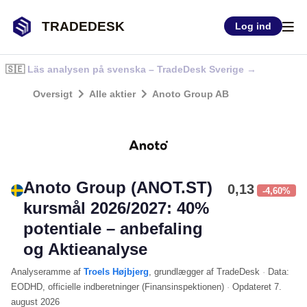
TRADEDESK
Log ind
🇸🇪
Läs analysen på svenska – TradeDesk Sverige →
Oversigt
Alle aktier
Anoto Group AB
Anoto Group (ANOT.ST)
0,13
-4,60%
kursmål 2026/2027: 40%
potentiale – anbefaling
og Aktieanalyse
Analyseramme
af
Troels Højbjerg
, grundlægger af TradeDesk
·
Data:
EODHD
, officielle indberetninger (
Finansinspektionen
)
·
Opdateret
7.
august 2026