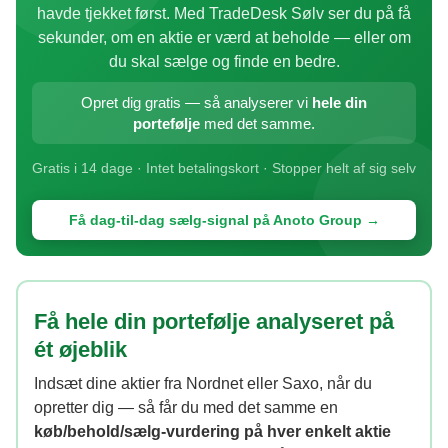
havde tjekket først. Med TradeDesk Sølv ser du på få
sekunder, om en aktie er værd at beholde — eller om
du skal sælge og finde en bedre.
Opret dig gratis — så analyserer vi
hele din
portefølje
med det samme.
Gratis i 14 dage · Intet betalingskort · Stopper helt af sig selv
Få dag-til-dag sælg-signal på Anoto Group →
Få hele din portefølje analyseret på
ét øjeblik
Indsæt dine aktier fra Nordnet eller Saxo, når du
opretter dig — så får du med det samme en
køb/behold/sælg-vurdering på hver enkelt aktie