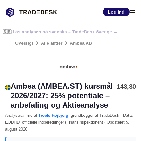
TRADEDESK
Log ind
🇸🇪
Läs analysen på svenska – TradeDesk Sverige →
Oversigt
Alle aktier
Ambea AB
Ambea (AMBEA.ST) kursmål
143,30
2026/2027: 25% potentiale –
anbefaling og Aktieanalyse
Analyseramme
af
Troels Højbjerg
, grundlægger af TradeDesk
·
Data:
EODHD
, officielle indberetninger (
Finansinspektionen
)
·
Opdateret
5.
august 2026