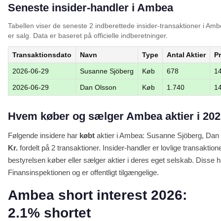
Seneste insider-handler i Ambea
Tabellen viser de seneste 2 indberettede insider-transaktioner i A
er salg. Data er baseret på officielle indberetninger.
Transaktionsdato
Navn
Type
Antal Aktier
Pr
2026-06-29
Susanne Sjöberg
Køb
678
1
2026-06-29
Dan Olsson
Køb
1.740
1
Hvem køber og sælger Ambea aktier i 20
Følgende insidere har
købt
aktier i Ambea: Susanne Sjöberg, Dan 
Kr.
fordelt på 2 transaktioner. Insider-handler er lovlige transakt
bestyrelsen køber eller sælger aktier i deres eget selskab. Disse ha
Finansinspektionen og er offentligt tilgængelige.
Ambea short interest 2026:
2.1% shortet