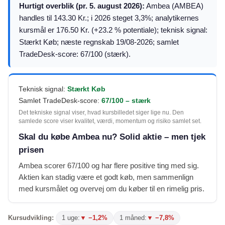
Hurtigt overblik (pr. 5. august 2026):
Ambea (AMBEA)
handles til 143.30 Kr.; i 2026 steget 3,3%; analytikernes
kursmål er 176.50 Kr. (+23.2 % potentiale); teknisk signal:
Stærkt Køb; næste regnskab 19/08-2026; samlet
TradeDesk-score: 67/100 (stærk).
Teknisk signal:
Stærkt Køb
Samlet TradeDesk-score:
67/100 – stærk
Det tekniske signal viser, hvad kursbilledet siger lige nu. Den
samlede score viser kvalitet, værdi, momentum og risiko samlet set.
Skal du købe Ambea nu? Solid aktie – men tjek
prisen
Ambea scorer 67/100 og har flere positive ting med sig.
Aktien kan stadig være et godt køb, men sammenlign
med kursmålet og overvej om du køber til en rimelig pris.
Kursudvikling:
1 uge:
▼ −1,2%
1 måned:
▼ −7,8%