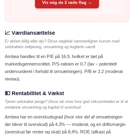
Vis mig de 2 røde flag →
Svag balance (forhøjet risiko): Altman Z2 er -0.12 (svag
balance er 1,1 og under) – balan...
📈 Værdiansættelse
Er aktien billig eller dyr? Disse nøgletal sammenligner kursen med
selskabets indtjening, omsætning og bogførte værdi.
Ambea handles til en P/E på 16.9, hvilket er tæt på
markedsgennemsnittet. P/S-ratioen er 0.7 (lav – potentielt
undervurderet i forhold til omsætningen). P/B er 2.2 (moderat
niveau).
💵 Rentabilitet & Vækst
Tjener selskabet penge? Disse tal viser hvor god virksomheden er til at
omdanne omsætning og kapital til overskud.
Ambea har en overskudsgrad (hvor stor del af omsætningen
der bliver til overskud) på 4.3% — moderat, og en driftsmargin
(overskud før renter og skat) på 8.4%. ROE (afkast på