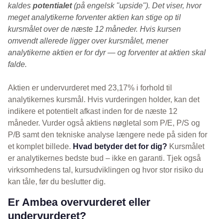
kaldes
potentialet
(på engelsk "upside"). Det viser, hvor
meget analytikerne forventer aktien kan stige op til
kursmålet over de næste 12 måneder. Hvis kursen
omvendt allerede ligger over kursmålet, mener
analytikerne aktien er for dyr — og forventer at aktien skal
falde.
Aktien er undervurderet med 23,17% i forhold til
analytikernes kursmål. Hvis vurderingen holder, kan det
indikere et potentielt afkast inden for de næste 12
måneder. Vurder også aktiens nøgletal som P/E, P/S og
P/B samt den tekniske analyse længere nede på siden for
et komplet billede.
Hvad betyder det for dig?
Kursmålet
er analytikernes bedste bud – ikke en garanti. Tjek også
virksomhedens tal, kursudviklingen og hvor stor risiko du
kan tåle, før du beslutter dig.
Er Ambea overvurderet eller
undervurderet?