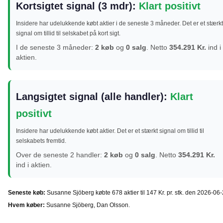
Kortsigtet signal (3 mdr):
Klart positivt
Insidere har udelukkende købt aktier i de seneste 3 måneder. Det er et stærkt
signal om tillid til selskabet på kort sigt.
I de seneste 3 måneder:
2 køb
og
0 salg
. Netto
354.291 Kr.
ind i
aktien.
Langsigtet signal (alle handler):
Klart
positivt
Insidere har udelukkende købt aktier. Det er et stærkt signal om tillid til
selskabets fremtid.
Over de seneste 2 handler:
2 køb
og
0 salg
. Netto
354.291 Kr.
ind i aktien.
Seneste køb:
Susanne Sjöberg købte 678 aktier til 147 Kr. pr. stk. den 2026-06-
Hvem køber:
Susanne Sjöberg, Dan Olsson.