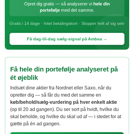
Opret dig gratis — så analyserer vi
hele din
portefølje
med det samme.
Gratis i 14 dage · Intet betalingskort · Stopper helt af sig selv
Få dag-til-dag sælg-signal på Ambea →
Få hele din portefølje analyseret på
ét øjeblik
Indsæt dine aktier fra Nordnet eller Saxo, når du
opretter dig — så får du med det samme en
køb/behold/sælg-vurdering på hver enkelt aktie
(op til 20 ad gangen). Du ser sort på hvidt, hvilke du
skal beholde, og hvilke du skal ud af — i stedet for at
gætte på én ad gangen.