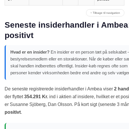
↑ Tilbage til navigation
Seneste insiderhandler i Ambea: 
positivt
Hvad er en insider?
En insider er en person tæt på selskabet – 
bestyrelsesmedlem eller en storaktionær. Når de køber eller sæ
skal handlen indberettes offentligt. Insider-køb regnes ofte som e
personer kender virksomheden bedre end andre og selv vælger
De seneste registrerede insiderhandler i Ambea viser
2 hand
der flyttet
354.291 Kr.
ind i aktien af insidere, hvilket er et pos
er Susanne Sjöberg, Dan Olsson. På kort sigt (seneste 3 mån
positivt
.