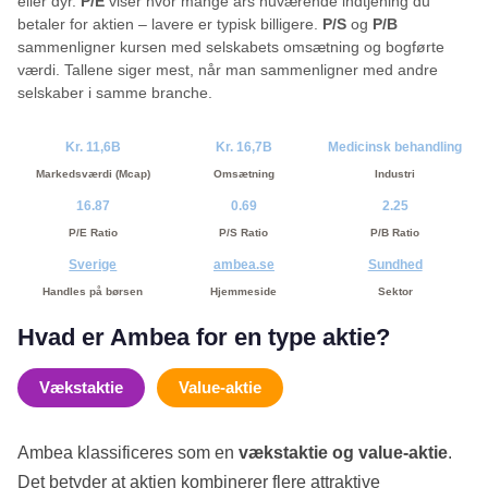
eller dyr.
P/E
viser hvor mange års nuværende indtjening du
betaler for aktien – lavere er typisk billigere.
P/S
og
P/B
sammenligner kursen med selskabets omsætning og bogførte
værdi. Tallene siger mest, når man sammenligner med andre
selskaber i samme branche.
Kr. 11,6B
Kr. 16,7B
Medicinsk behandling
Markedsværdi (Mcap)
Omsætning
Industri
16.87
0.69
2.25
P/E Ratio
P/S Ratio
P/B Ratio
Sverige
ambea.se
Sundhed
Handles på børsen
Hjemmeside
Sektor
Hvad er Ambea for en type aktie?
Vækstaktie
Value-aktie
Ambea klassificeres som en
vækstaktie og value-aktie
.
Det betyder at aktien kombinerer flere attraktive