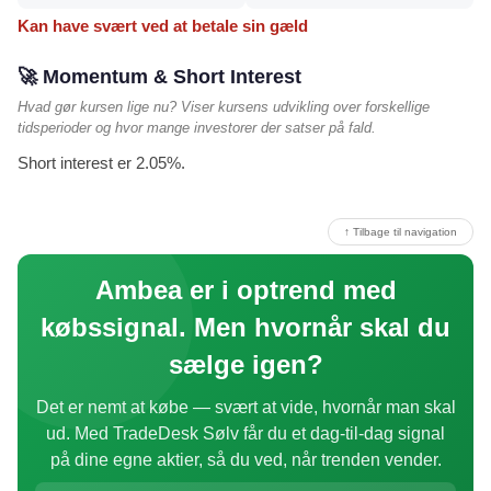
Kan have svært ved at betale sin gæld
🚀 Momentum & Short Interest
Hvad gør kursen lige nu? Viser kursens udvikling over forskellige
tidsperioder og hvor mange investorer der satser på fald.
Short interest er 2.05%.
↑ Tilbage til navigation
Ambea er i optrend med
købssignal. Men hvornår skal du
sælge igen?
Det er nemt at købe — svært at vide, hvornår man skal
ud. Med TradeDesk Sølv får du et dag-til-dag signal
på dine egne aktier, så du ved, når trenden vender.