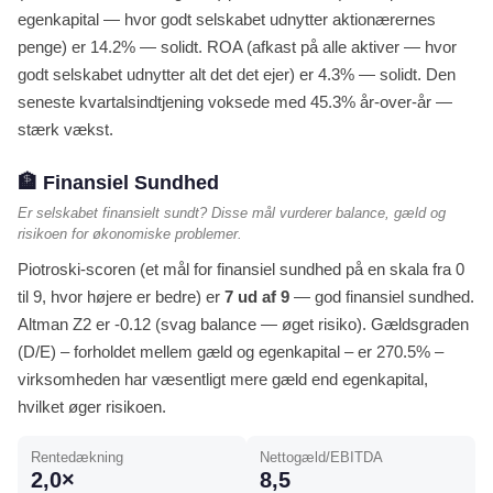
egenkapital — hvor godt selskabet udnytter aktionærernes
penge) er 14.2% — solidt. ROA (afkast på alle aktiver — hvor
godt selskabet udnytter alt det det ejer) er 4.3% — solidt. Den
seneste kvartalsindtjening voksede med 45.3% år-over-år —
stærk vækst.
🏦 Finansiel Sundhed
Er selskabet finansielt sundt? Disse mål vurderer balance, gæld og
risikoen for økonomiske problemer.
Piotroski-scoren (et mål for finansiel sundhed på en skala fra 0
til 9, hvor højere er bedre) er
7 ud af 9
— god finansiel sundhed.
Altman Z2 er -0.12 (svag balance — øget risiko). Gældsgraden
(D/E) – forholdet mellem gæld og egenkapital – er 270.5% –
virksomheden har væsentligt mere gæld end egenkapital,
hvilket øger risikoen.
Rentedækning
Nettogæld/EBITDA
2,0×
8,5