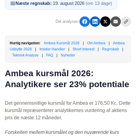
📅
Næste regnskab:
19. august 2026
(om 13 dage)
Del analysen:
Hurtig navigation:
Ambea Kursmål 2026
|
Om Ambea
|
Ambea
Udbytte 2026
|
Insider Handler
|
Short Interest
|
Regnskab
|
Teknisk Analyse
|
FAQ
|
Nyheder
Ambea kursmål 2026:
Analytikere ser 23% potentiale
Det gennemsnitlige kursmål for Ambea er 176.50 Kr.. Dette
kursmål repræsenterer analytikernes vurdering af aktiens
pris de næste 12 måneder.
Forskellen mellem kursmålet og den nuværende kurs