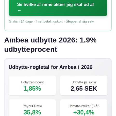
Se hvilke af mine aktier jeg skal ud af
→
Gratis i 14 dage · Intet betalingskort · Stopper af sig selv
Ambea udbytte 2026: 1.9%
udbytteprocent
Udbytte-nøgletal for Ambea i 2026
Udbytteprocent
Udbytte pr. aktie
1,85%
2,65 SEK
Payout Ratio
Udbytte-vækst (3 år)
35,8%
+30,4%