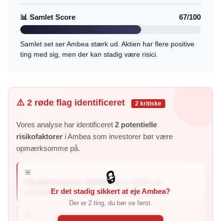
📊 Samlet Score
67/100
Samlet set ser Ambea stærk ud. Aktien har flere positive
ting med sig, men der kan stadig være risici.
⚠️ 2 røde flag identificeret
2 kritiske
Vores analyse har identificeret
2 potentielle
risikofaktorer
i Ambea som investorer bør være
opmærksomme på.
🚨
🔒
Høj gældssætning: Debt/Equity er 271%, og
Er det stadig sikkert at eje Ambea?
rentedækningen er 2,0× (hvor mang...
Der er 2 ting, du bør se først.
🚨