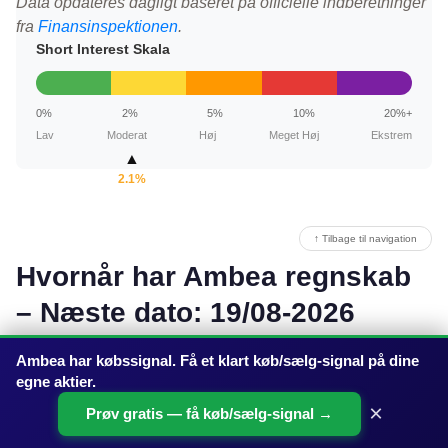
Data opdateres dagligt baseret på officielle indberetninger
fra
Finansinspektionen
.
Short Interest Skala
0%
2%
5%
10%
20%+
Lav
Moderat
Høj
Meget Høj
Ekstrem
▲
2.1%
↑ Tilbage til navigation
Hvornår har Ambea regnskab
– Næste dato: 19/08-2026
Ambea har købssignal. Få et klart køb/sælg-signal på dine
Ambea
's næste regnskab bliver offentliggjort d. 19. august
egne aktier.
2026 efter markedets lukning. Dette regnskab dækker
×
Prøv gratis — få køb/sælg-signal →
andet kvartal (Q2) og sluttede d. 30. juni 2026.