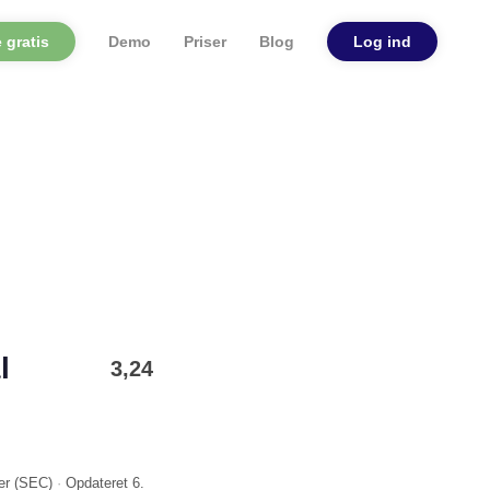
 gratis
Demo
Priser
Blog
Log ind
l
3,24
er (
SEC
)
·
Opdateret
6.