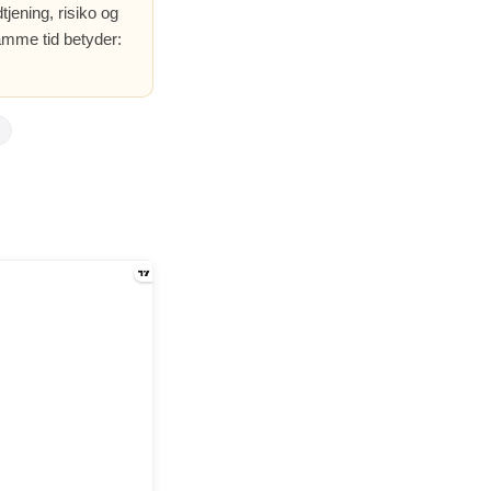
jening, risiko og
amme tid betyder: