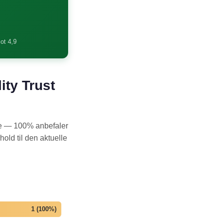
lot 4,9
ity Trust
ale — 100% anbefaler
hold til den aktuelle
1 (100%)