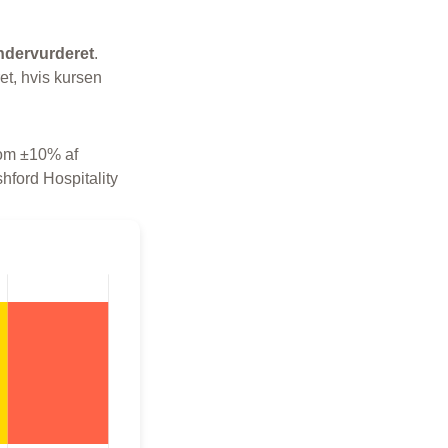
ndervurderet
.
et, hvis kursen
 som ±10% af
shford Hospitality