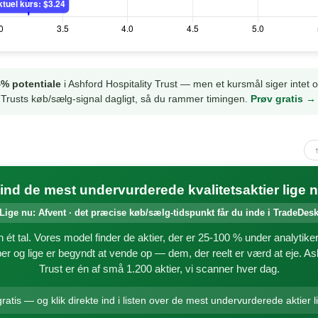
% potentiale
i Ashford Hospitality Trust — men et kursmål siger intet
y Trusts køb/sælg-signal dagligt, så du rammer timingen.
Prøv gratis →
ind de mest undervurderede kvalitetsaktier lige 
Lige nu: Afvent · det præcise køb/sælg-tidspunkt får du inde i TradeDes
 ét tal. Vores model finder de aktier, der er 25-100 % under analytik
r og lige er begyndt at vende op — dem, der reelt er værd at eje. Ash
Trust er én af små 1.200 aktier, vi scanner hver dag.
ratis — og klik direkte ind i listen over de mest undervurderede aktier l