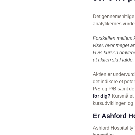
Det gennemsnitlige 
analytikernes vurde
Forskellen mellem 
viser, hvor meget an
Hvis kursen omvendt
at aktien skal falde.
Aktien er undervurd
det indikere et pot
P/S og P/B samt den
for dig?
Kursmålet e
kursudviklingen og h
Er Ashford Ho
Ashford Hospitality 