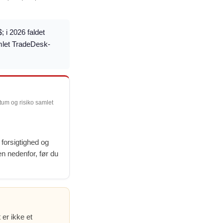
; i 2026 faldet
amlet TradeDesk-
ntum og risiko samlet
 forsigtighed og
len nedenfor, før du
 er ikke et