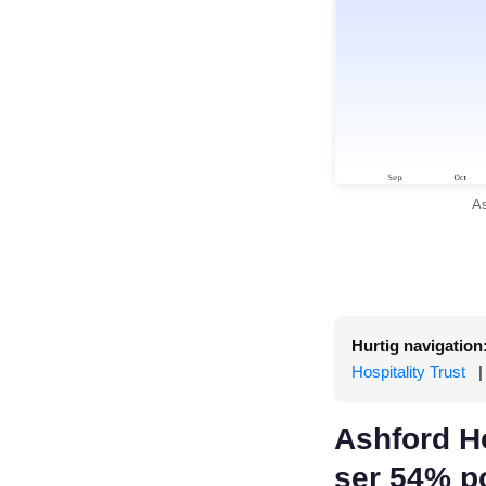
As
Hurtig navigation
Hospitality Trust
Ashford Ho
ser 54% po