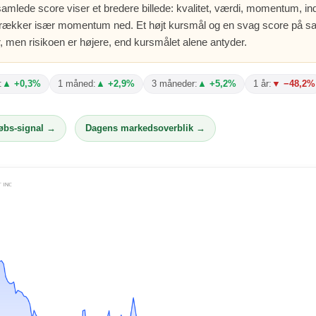
amlede score viser et bredere billede: kvalitet, værdi, momentum, indt
 trækker især momentum ned. Et højt kursmål og en svag score på s
, men risikoen er højere, end kursmålet alene antyder.
:
▲ +0,3%
1 måned:
▲ +2,9%
3 måneder:
▲ +5,2%
1 år:
▼ −48,2%
købs-signal →
Dagens markedsoverblik →