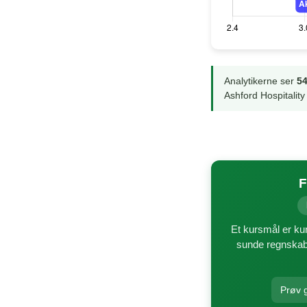
Analytikerne ser
54
Ashford Hospitalit
F
Et kursmål er kun
sunde regnskabe
Prøv g