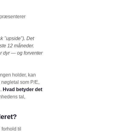
epræsenterer
k "upside"). Det
æste 12 måneder.
r dyr — og forventer
ingen holder, kan
s nøgletal som P/E,
e.
Hvad betyder det
mhedens tal,
deret?
 forhold til