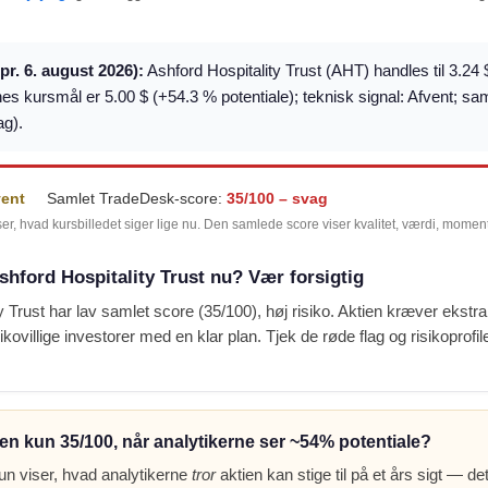
(pr. 6. august 2026):
Ashford Hospitality Trust (AHT) handles til 3.24 $
es kursmål er 5.00 $ (+54.3 % potentiale); teknisk signal: Afvent; s
ag).
vent
Samlet TradeDesk-score:
35/100 – svag
ser, hvad kursbilledet siger lige nu. Den samlede score viser kvalitet, værdi, mome
shford Hospitality Trust nu? Vær forsigtig
y Trust har lav samlet score (35/100), høj risiko. Aktien kræver ekstra
sikovillige investorer med en klar plan. Tjek de røde flag og risikoprofi
en kun 35/100, når analytikerne ser ~54% potentiale?
un viser, hvad analytikerne
tror
aktien kan stige til på et års sigt — det