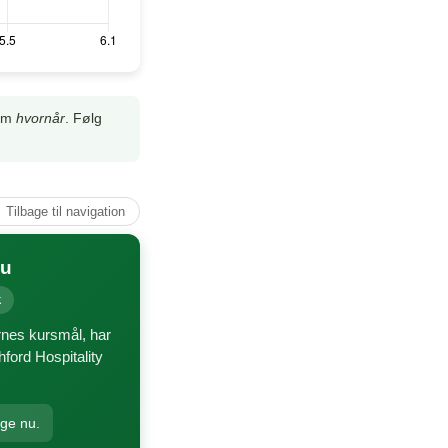
 om
hvornår
. Følg
↑ Tilbage til navigation
nu
k
ernes kursmål, har
ford Hospitality
ige nu.