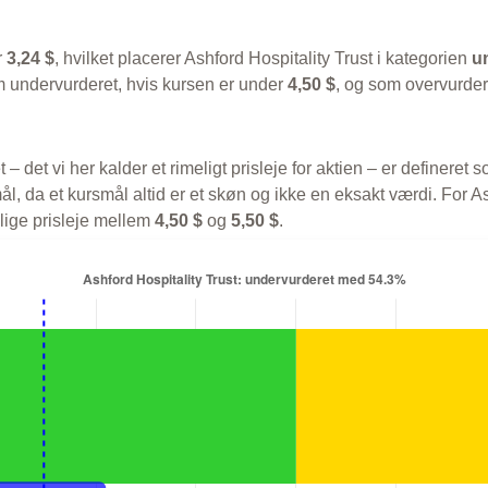
r
3,24 $
, hvilket placerer Ashford Hospitality Trust i kategorien
u
 undervurderet, hvis kursen er under
4,50 $
, og som overvurder
t – det vi her kalder et rimeligt prisleje for aktien – er defineret
l, da et kursmål altid er et skøn og ikke en eksakt værdi. For A
elige prisleje mellem
4,50 $
og
5,50 $
.