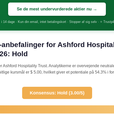
Se de mest undervurderede aktier nu →
 i 14 dage · Kun din email, intet betalingskort · Stopper af sig selv · ⭐ Trustpi
-anbefalinger for Ashford Hospital
026: Hold
r Ashford Hospitality Trust. Analytikerne er overvejende neutr
lige kursmål er $ 5.00, hvilket giver et potentiale på 54.3% i for
Konsensus: Hold (3.00/5)