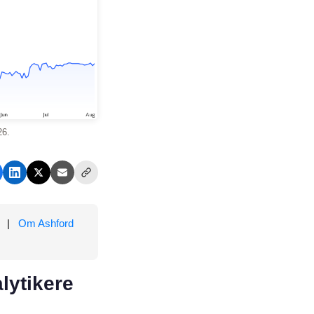
26.
|
Om Ashford
lytikere