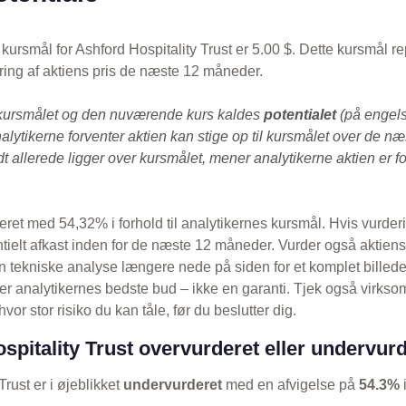
kursmål for Ashford Hospitality Trust er 5.00 $. Dette kursmål r
ring af aktiens pris de næste 12 måneder.
kursmålet og den nuværende kurs kaldes
potentialet
(på engels
alytikerne forventer aktien kan stige op til kursmålet over de n
 allerede ligger over kursmålet, mener analytikerne aktien er fo
eret med 54,32% i forhold til analytikernes kursmål. Hvis vurder
entielt afkast inden for de næste 12 måneder. Vurder også aktien
 tekniske analyse længere nede på siden for et komplet billed
r analytikernes bedste bud – ikke en garanti. Tjek også virkso
vor stor risiko du kan tåle, før du beslutter dig.
spitality Trust overvurderet eller undervur
Trust er i øjeblikket
undervurderet
med en afvigelse på
54.3%
i