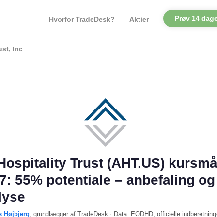
Prøv 14 dage
Hvorfor TradeDesk?
Aktier
ust, Inc
Hospitality Trust (AHT.US) kursmå
7: 55% potentiale – anbefaling og
lyse
s Højbjerg
, grundlægger af TradeDesk
·
Data:
EODHD
, officielle indberetning