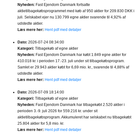
Nyheden:
Fast Ejendom Danmark fortsatte
aktietilbagekøbsprogrammet med køb af 950 aktier for 209.830 DKK i
juli. Selskabet ejer nu 130.799 egne aktier svarende til 4,92% af
udstedte aktier.
Læs mere her:
Hent pdf med detaljer
Dato:
2026-07-24 08:34:00
Kategori:
Tilbagekøb af egne aktier
Nyheden:
Fast Ejendom Danmark har købt 1.849 egne aktier for
410.018 kr. i perioden 17.-23. juli under sit tilbagekøbsprogram.
Samlet er 29.943 aktier købt for 6,69 mio. kr., svarende til 4,88% af
udstedte aktier.
Læs mere her:
Hent pdf med detaljer
Dato:
2026-07-09 18:14:00
Kategori:
Tilbagekøb af egne aktier
Nyheden:
Fast Ejendom Danmark har tilbagekøbt 2.520 aktier i
perioden 3.-9. juli 2026 for 559.216 kr. under sit
aktietilbagekøbsprogram. Akkumuleret har selskabet nu tilbagekøbt
25.804 aktier for 5,8 mio. kr.
Læs mere her:
Hent pdf med detaljer