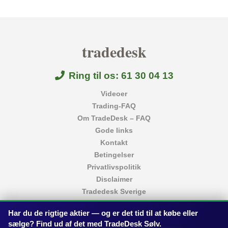
tradedesk
Ring til os: 61 30 04 13
Videoer
Trading-FAQ
Om TradeDesk – FAQ
Gode links
Kontakt
Betingelser
Privatlivspolitik
Disclaimer
Tradedesk Sverige
Handelsdesk Tyskland
Har du de rigtige aktier — og er det tid til at købe eller
WallStreetBuys USA
sælge? Find ud af det med TradeDesk Sølv.