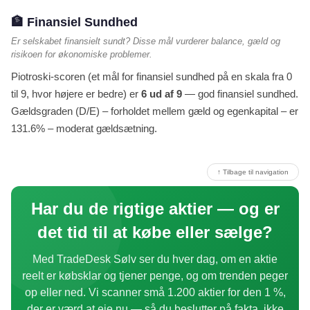
🏦 Finansiel Sundhed
Er selskabet finansielt sundt? Disse mål vurderer balance, gæld og
risikoen for økonomiske problemer.
Piotroski-scoren (et mål for finansiel sundhed på en skala fra 0
til 9, hvor højere er bedre) er
6 ud af 9
— god finansiel sundhed.
Gældsgraden (D/E) – forholdet mellem gæld og egenkapital – er
131.6% – moderat gældsætning.
↑ Tilbage til navigation
Har du de rigtige aktier — og er
det tid til at købe eller sælge?
Med TradeDesk Sølv ser du hver dag, om en aktie
reelt er købsklar og tjener penge, og om trenden peger
op eller ned. Vi scanner små 1.200 aktier for den 1 %,
der er værd at eje nu — så du beslutter på fakta, ikke