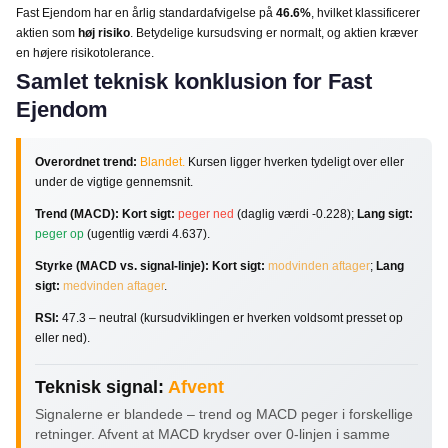
Fast Ejendom har en årlig standardafvigelse på
46.6%
, hvilket klassificerer
aktien som
høj risiko
. Betydelige kursudsving er normalt, og aktien kræver
en højere risikotolerance.
Samlet teknisk konklusion for Fast
Ejendom
Overordnet trend:
Blandet.
Kursen ligger hverken tydeligt over eller
under de vigtige gennemsnit.
Trend (MACD):
Kort sigt:
peger ned
(daglig værdi -0.228);
Lang sigt:
peger op
(ugentlig værdi 4.637).
Styrke (MACD vs. signal-linje):
Kort sigt:
modvinden aftager
;
Lang
sigt:
medvinden aftager
.
RSI:
47.3 – neutral (kursudviklingen er hverken voldsomt presset op
eller ned).
Teknisk signal:
Afvent
Signalerne er blandede – trend og MACD peger i forskellige
retninger. Afvent at MACD krydser over 0-linjen i samme