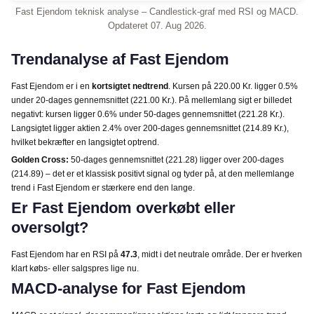
Fast Ejendom teknisk analyse – Candlestick-graf med RSI og MACD.
Opdateret 07. Aug 2026.
Trendanalyse af Fast Ejendom
Fast Ejendom er i en
kortsigtet nedtrend
. Kursen på 220.00 Kr. ligger 0.5%
under 20-dages gennemsnittet (221.00 Kr.). På mellemlang sigt er billedet
negativt: kursen ligger 0.6% under 50-dages gennemsnittet (221.28 Kr.).
Langsigtet ligger aktien 2.4% over 200-dages gennemsnittet (214.89 Kr.),
hvilket bekræfter en langsigtet optrend.
Golden Cross:
50-dages gennemsnittet (221.28) ligger over 200-dages
(214.89) – det er et klassisk positivt signal og tyder på, at den mellemlange
trend i Fast Ejendom er stærkere end den lange.
Er Fast Ejendom overkøbt eller
oversolgt?
Fast Ejendom har en RSI på
47.3
, midt i det neutrale område. Der er hverken
klart købs- eller salgspres lige nu.
MACD-analyse for Fast Ejendom