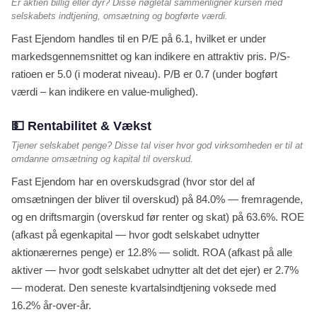
Er aktien billig eller dyr? Disse nøgletal sammenligner kursen med
selskabets indtjening, omsætning og bogførte værdi.
Fast Ejendom handles til en P/E på 6.1, hvilket er under
markedsgennemsnittet og kan indikere en attraktiv pris. P/S-
ratioen er 5.0 (i moderat niveau). P/B er 0.7 (under bogført
værdi – kan indikere en value-mulighed).
💵 Rentabilitet & Vækst
Tjener selskabet penge? Disse tal viser hvor god virksomheden er til at
omdanne omsætning og kapital til overskud.
Fast Ejendom har en overskudsgrad (hvor stor del af
omsætningen der bliver til overskud) på 84.0% — fremragende,
og en driftsmargin (overskud før renter og skat) på 63.6%. ROE
(afkast på egenkapital — hvor godt selskabet udnytter
aktionærernes penge) er 12.8% — solidt. ROA (afkast på alle
aktiver — hvor godt selskabet udnytter alt det det ejer) er 2.7%
— moderat. Den seneste kvartalsindtjening voksede med
16.2% år-over-år.