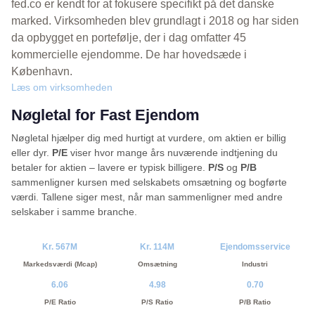
fed.co er kendt for at fokusere specifikt på det danske
marked. Virksomheden blev grundlagt i 2018 og har siden
da opbygget en portefølje, der i dag omfatter 45
kommercielle ejendomme. De har hovedsæde i
København.
Læs om virksomheden
Nøgletal for Fast Ejendom
Nøgletal hjælper dig med hurtigt at vurdere, om aktien er billig
eller dyr.
P/E
viser hvor mange års nuværende indtjening du
betaler for aktien – lavere er typisk billigere.
P/S
og
P/B
sammenligner kursen med selskabets omsætning og bogførte
værdi. Tallene siger mest, når man sammenligner med andre
selskaber i samme branche.
Kr. 567M
Kr. 114M
Ejendomsservice
Markedsværdi (Mcap)
Omsætning
Industri
6.06
4.98
0.70
P/E Ratio
P/S Ratio
P/B Ratio