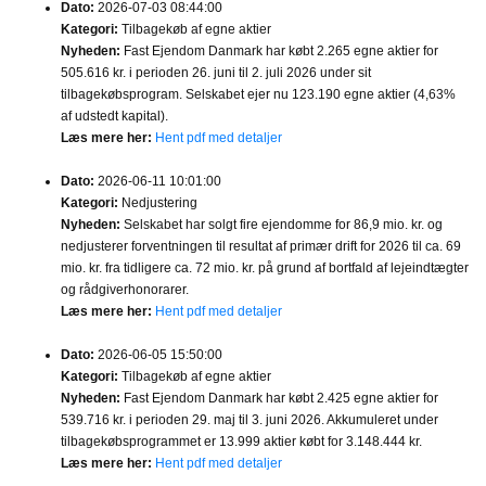
Dato:
2026-07-03 08:44:00
Kategori:
Tilbagekøb af egne aktier
Nyheden:
Fast Ejendom Danmark har købt 2.265 egne aktier for
505.616 kr. i perioden 26. juni til 2. juli 2026 under sit
tilbagekøbsprogram. Selskabet ejer nu 123.190 egne aktier (4,63%
af udstedt kapital).
Læs mere her:
Hent pdf med detaljer
Dato:
2026-06-11 10:01:00
Kategori:
Nedjustering
Nyheden:
Selskabet har solgt fire ejendomme for 86,9 mio. kr. og
nedjusterer forventningen til resultat af primær drift for 2026 til ca. 69
mio. kr. fra tidligere ca. 72 mio. kr. på grund af bortfald af lejeindtægter
og rådgiverhonorarer.
Læs mere her:
Hent pdf med detaljer
Dato:
2026-06-05 15:50:00
Kategori:
Tilbagekøb af egne aktier
Nyheden:
Fast Ejendom Danmark har købt 2.425 egne aktier for
539.716 kr. i perioden 29. maj til 3. juni 2026. Akkumuleret under
tilbagekøbsprogrammet er 13.999 aktier købt for 3.148.444 kr.
Læs mere her:
Hent pdf med detaljer