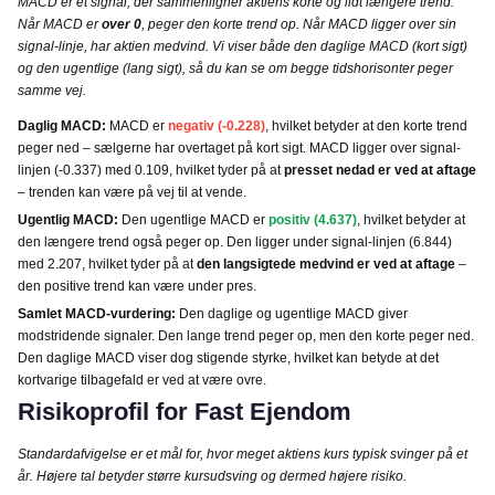
MACD er et signal, der sammenligner aktiens korte og lidt længere trend.
Når MACD er
over 0
, peger den korte trend op. Når MACD ligger over sin
signal-linje, har aktien medvind. Vi viser både den daglige MACD (kort sigt)
og den ugentlige (lang sigt), så du kan se om begge tidshorisonter peger
samme vej.
Daglig MACD:
MACD er
negativ (-0.228)
, hvilket betyder at den korte trend
peger ned – sælgerne har overtaget på kort sigt. MACD ligger over signal-
linjen (-0.337) med 0.109, hvilket tyder på at
presset nedad er ved at aftage
– trenden kan være på vej til at vende.
Ugentlig MACD:
Den ugentlige MACD er
positiv (4.637)
, hvilket betyder at
den længere trend også peger op. Den ligger under signal-linjen (6.844)
med 2.207, hvilket tyder på at
den langsigtede medvind er ved at aftage
–
den positive trend kan være under pres.
Samlet MACD-vurdering:
Den daglige og ugentlige MACD giver
modstridende signaler. Den lange trend peger op, men den korte peger ned.
Den daglige MACD viser dog stigende styrke, hvilket kan betyde at det
kortvarige tilbagefald er ved at være ovre.
Risikoprofil for Fast Ejendom
Standardafvigelse er et mål for, hvor meget aktiens kurs typisk svinger på et
år. Højere tal betyder større kursudsving og dermed højere risiko.