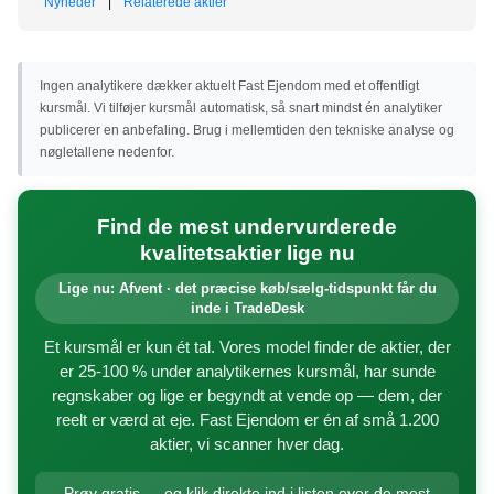
Nyheder
|
Relaterede aktier
Ingen analytikere dækker aktuelt Fast Ejendom med et offentligt
kursmål. Vi tilføjer kursmål automatisk, så snart mindst én analytiker
publicerer en anbefaling. Brug i mellemtiden den tekniske analyse og
nøgletallene nedenfor.
Find de mest undervurderede
kvalitetsaktier lige nu
Lige nu: Afvent · det præcise køb/sælg-tidspunkt får du
inde i TradeDesk
Et kursmål er kun ét tal. Vores model finder de aktier, der
er 25-100 % under analytikernes kursmål, har sunde
regnskaber og lige er begyndt at vende op — dem, der
reelt er værd at eje. Fast Ejendom er én af små 1.200
aktier, vi scanner hver dag.
Prøv gratis — og klik direkte ind i listen over de mest