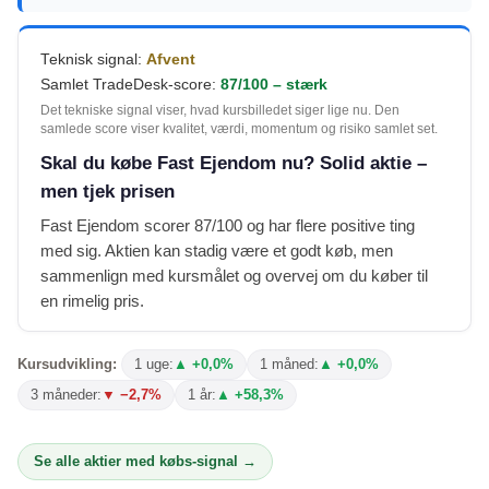
Teknisk signal:
Afvent
Samlet TradeDesk-score:
87/100 – stærk
Det tekniske signal viser, hvad kursbilledet siger lige nu. Den
samlede score viser kvalitet, værdi, momentum og risiko samlet set.
Skal du købe Fast Ejendom nu? Solid aktie –
men tjek prisen
Fast Ejendom scorer 87/100 og har flere positive ting
med sig. Aktien kan stadig være et godt køb, men
sammenlign med kursmålet og overvej om du køber til
en rimelig pris.
Kursudvikling:
1 uge:
▲ +0,0%
1 måned:
▲ +0,0%
3 måneder:
▼ −2,7%
1 år:
▲ +58,3%
Se alle aktier med købs-signal →