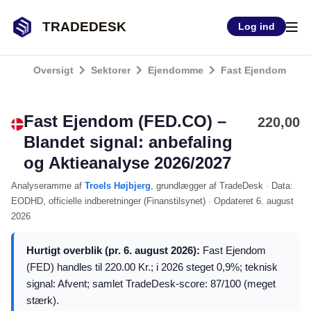
TRADEDESK
Log ind
Oversigt
Sektorer
Ejendomme
Fast Ejendom
Fast Ejendom (FED.CO) –
220,00
Blandet signal: anbefaling
og Aktieanalyse 2026/2027
Analyseramme
af
Troels Højbjerg
, grundlægger af TradeDesk
·
Data:
EODHD
, officielle indberetninger (
Finanstilsynet
)
·
Opdateret
6. august
2026
Hurtigt overblik (pr. 6. august 2026):
Fast Ejendom
(FED) handles til 220.00 Kr.; i 2026 steget 0,9%; teknisk
signal: Afvent; samlet TradeDesk-score: 87/100 (meget
stærk).