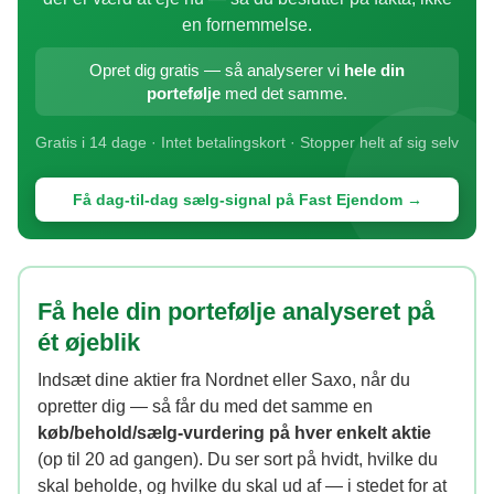
en fornemmelse.
Opret dig gratis — så analyserer vi
hele din
portefølje
med det samme.
Gratis i 14 dage · Intet betalingskort · Stopper helt af sig selv
Få dag-til-dag sælg-signal på Fast Ejendom →
Få hele din portefølje analyseret på
ét øjeblik
Indsæt dine aktier fra Nordnet eller Saxo, når du
opretter dig — så får du med det samme en
køb/behold/sælg-vurdering på hver enkelt aktie
(op til 20 ad gangen). Du ser sort på hvidt, hvilke du
skal beholde, og hvilke du skal ud af — i stedet for at