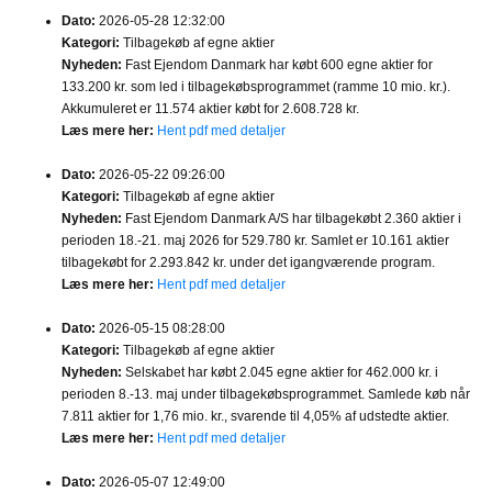
Dato:
2026-05-28 12:32:00
Kategori:
Tilbagekøb af egne aktier
Nyheden:
Fast Ejendom Danmark har købt 600 egne aktier for
133.200 kr. som led i tilbagekøbsprogrammet (ramme 10 mio. kr.).
Akkumuleret er 11.574 aktier købt for 2.608.728 kr.
Læs mere her:
Hent pdf med detaljer
Dato:
2026-05-22 09:26:00
Kategori:
Tilbagekøb af egne aktier
Nyheden:
Fast Ejendom Danmark A/S har tilbagekøbt 2.360 aktier i
perioden 18.-21. maj 2026 for 529.780 kr. Samlet er 10.161 aktier
tilbagekøbt for 2.293.842 kr. under det igangværende program.
Læs mere her:
Hent pdf med detaljer
Dato:
2026-05-15 08:28:00
Kategori:
Tilbagekøb af egne aktier
Nyheden:
Selskabet har købt 2.045 egne aktier for 462.000 kr. i
perioden 8.-13. maj under tilbagekøbsprogrammet. Samlede køb når
7.811 aktier for 1,76 mio. kr., svarende til 4,05% af udstedte aktier.
Læs mere her:
Hent pdf med detaljer
Dato:
2026-05-07 12:49:00