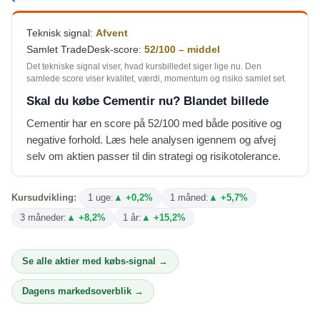
Teknisk signal:
Afvent
Samlet TradeDesk-score:
52/100 – middel
Det tekniske signal viser, hvad kursbilledet siger lige nu. Den
samlede score viser kvalitet, værdi, momentum og risiko samlet set.
Skal du købe Cementir nu? Blandet billede
Cementir har en score på 52/100 med både positive og
negative forhold. Læs hele analysen igennem og afvej
selv om aktien passer til din strategi og risikotolerance.
Kursudvikling:
1 uge:
▲ +0,2%
1 måned:
▲ +5,7%
3 måneder:
▲ +8,2%
1 år:
▲ +15,2%
Se alle aktier med købs-signal →
Dagens markedsoverblik →