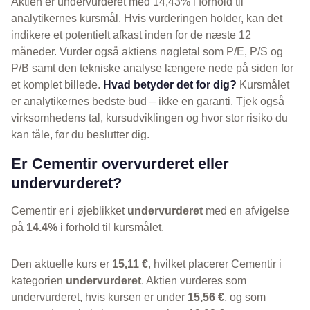
Aktien er undervurderet med 14,43% i forhold til
analytikernes kursmål. Hvis vurderingen holder, kan det
indikere et potentielt afkast inden for de næste 12
måneder. Vurder også aktiens nøgletal som P/E, P/S og
P/B samt den tekniske analyse længere nede på siden for
et komplet billede.
Hvad betyder det for dig?
Kursmålet
er analytikernes bedste bud – ikke en garanti. Tjek også
virksomhedens tal, kursudviklingen og hvor stor risiko du
kan tåle, før du beslutter dig.
Er Cementir overvurderet eller
undervurderet?
Cementir er i øjeblikket
undervurderet
med en afvigelse
på
14.4%
i forhold til kursmålet.
Den aktuelle kurs er
15,11 €
, hvilket placerer Cementir i
kategorien
undervurderet
. Aktien vurderes som
undervurderet, hvis kursen er under
15,56 €
, og som