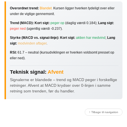
Overordnet trend:
Blandet.
Kursen ligger hverken tydeligt over eller
under de vigtige gennemsnit.
Trend (MACD):
Kort sigt:
peger op
(daglig værdi 0.184);
Lang sigt:
peger ned
(ugentlig værdi -0.237).
Styrke (MACD vs. signal-linje):
Kort sigt:
aktien har medvind
;
Lang
sigt:
modvinden aftager
.
RSI:
61.7 – neutral (kursudviklingen er hverken voldsomt presset op
eller ned).
Teknisk signal:
Afvent
Signalerne er blandede – trend og MACD peger i forskellige
retninger. Afvent at MACD krydser over 0-linjen i samme
retning som trenden, før du handler.
↑ Tilbage til navigation