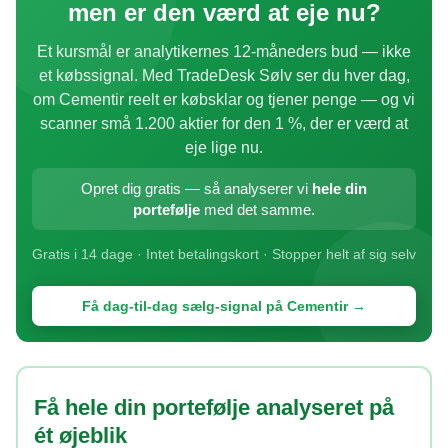
men er den værd at eje nu?
Et kursmål er analytikernes 12-måneders bud — ikke
et købssignal. Med TradeDesk Sølv ser du hver dag,
om Cementir reelt er købsklar og tjener penge — og vi
scanner små 1.200 aktier for den 1 %, der er værd at
eje lige nu.
Opret dig gratis — så analyserer vi
hele din
portefølje
med det samme.
Gratis i 14 dage · Intet betalingskort · Stopper helt af sig selv
Få dag-til-dag sælg-signal på Cementir →
Få hele din portefølje analyseret på
ét øjeblik