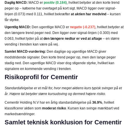
Daglig MACD:
MACD er
positiv (0.184)
, hvilket betyder at den korte trend
peger op – køberne har overtaget på kort sigt. MACD ligger over signal-
linjen (0.073) med 0.111, hvilket bekræfter
at aktien har medvind
– kursen
får styrke.
Ugentlig MACD:
Den ugentlige MACD er
negativ (-0.237)
, hvilket betyder at
den længere trend peger ned. Den ligger over signal-linjen (-0.300) med
0.063, hvilket tyder på at
den længere nedtur er ved at aftage
– en større
vending i trenden kan være på vej.
Samlet MACD-vurdering:
Den daglige og ugentlige MACD giver
modstridende signaler. Den korte trend peger op, men den lange peger
stadig ned. Den ugentlige MACD viser dog stigende styrke, hvilket kan
signalere en kommende vending i trenden.
Risikoprofil for Cementir
Standardafvigelse er et mål for, hvor meget aktiens kurs typisk svinger på et
år. Højere tal betyder større kursudsving og dermed højere risiko.
Cementir Holding N.V har en årlig standardafvigelse på
36.9%
, hvilket
klassificerer aktien som
moderat risiko
. Kursen kan svinge mærkbart ved
markedsændringer.
Samlet teknisk konklusion for Cementir