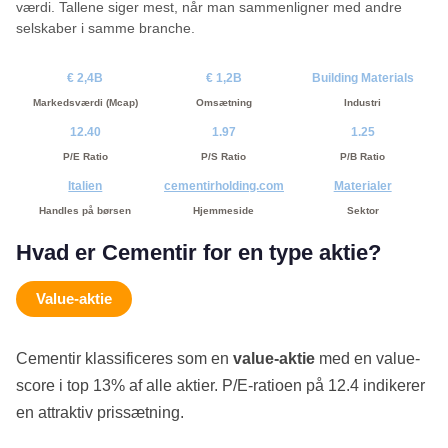
værdi. Tallene siger mest, når man sammenligner med andre
selskaber i samme branche.
€ 2,4B
€ 1,2B
Building Materials
Markedsværdi (Mcap)
Omsætning
Industri
12.40
1.97
1.25
P/E Ratio
P/S Ratio
P/B Ratio
Italien
cementirholding.com
Materialer
Handles på børsen
Hjemmeside
Sektor
Hvad er Cementir for en type aktie?
Value-aktie
Cementir klassificeres som en
value-aktie
med en value-
score i top 13% af alle aktier. P/E-ratioen på 12.4 indikerer
en attraktiv prissætning.