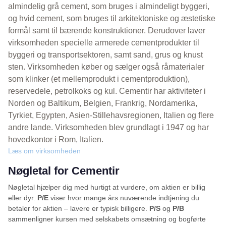
almindelig grå cement, som bruges i almindeligt byggeri,
og hvid cement, som bruges til arkitektoniske og æstetiske
formål samt til bærende konstruktioner. Derudover laver
virksomheden specielle armerede cementprodukter til
byggeri og transportsektoren, samt sand, grus og knust
sten. Virksomheden køber og sælger også råmaterialer
som klinker (et mellemprodukt i cementproduktion),
reservedele, petrolkoks og kul. Cementir har aktiviteter i
Norden og Baltikum, Belgien, Frankrig, Nordamerika,
Tyrkiet, Egypten, Asien-Stillehavsregionen, Italien og flere
andre lande. Virksomheden blev grundlagt i 1947 og har
hovedkontor i Rom, Italien.
Læs om virksomheden
Nøgletal for Cementir
Nøgletal hjælper dig med hurtigt at vurdere, om aktien er billig
eller dyr.
P/E
viser hvor mange års nuværende indtjening du
betaler for aktien – lavere er typisk billigere.
P/S
og
P/B
sammenligner kursen med selskabets omsætning og bogførte