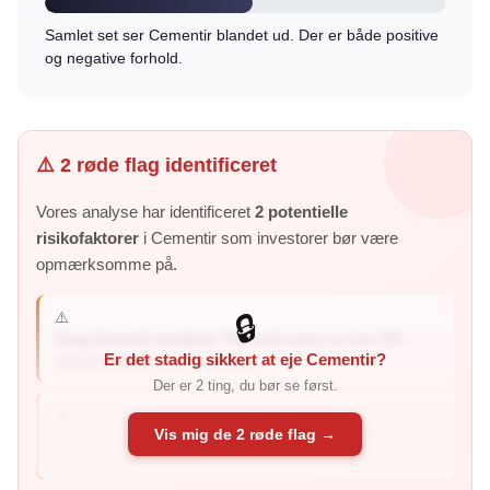
Samlet set ser Cementir blandet ud. Der er både positive
og negative forhold.
⚠️ 2 røde flag identificeret
Vores analyse har identificeret
2 potentielle
risikofaktorer
i Cementir som investorer bør være
opmærksomme på.
⚠️
🔒
Svag finansiel sundhed: Piotroski-score er kun 3/9 –
Er det stadig sikkert at eje Cementir?
virksomheden viser tegn på s...
Der er 2 ting, du bør se først.
⚠️
Vis mig de 2 røde flag →
Faldende indtjening: Kvartalets indtjening er faldet 22%
år-over-år – virksomh...