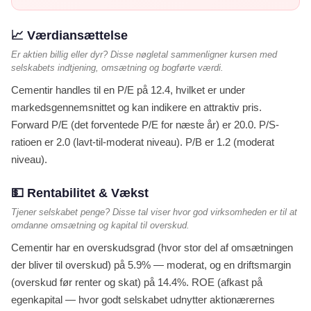
📈 Værdiansættelse
Er aktien billig eller dyr? Disse nøgletal sammenligner kursen med
selskabets indtjening, omsætning og bogførte værdi.
Cementir handles til en P/E på 12.4, hvilket er under
markedsgennemsnittet og kan indikere en attraktiv pris.
Forward P/E (det forventede P/E for næste år) er 20.0. P/S-
ratioen er 2.0 (lavt-til-moderat niveau). P/B er 1.2 (moderat
niveau).
💵 Rentabilitet & Vækst
Tjener selskabet penge? Disse tal viser hvor god virksomheden er til at
omdanne omsætning og kapital til overskud.
Cementir har en overskudsgrad (hvor stor del af omsætningen
der bliver til overskud) på 5.9% — moderat, og en driftsmargin
(overskud før renter og skat) på 14.4%. ROE (afkast på
egenkapital — hvor godt selskabet udnytter aktionærernes