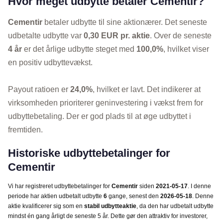
Hvor meget udbytte betaler Cementir?
Cementir
betaler udbytte til sine aktionærer. Det seneste
udbetalte udbytte var
0,30 EUR pr. aktie
. Over de seneste
4 år
er det årlige udbytte steget med
100,0%
, hvilket viser
en positiv udbyttevækst.
Payout ratioen er
24,0%
, hvilket er lavt. Det indikerer at
virksomheden prioriterer geninvestering i vækst frem for
udbyttebetaling. Der er god plads til at øge udbyttet i
fremtiden.
Historiske udbyttebetalinger for
Cementir
Vi har registreret udbyttebetalinger for
Cementir
siden
2021-05-17
. I denne
periode har aktien udbetalt udbytte
6
gange, senest den
2026-05-18
. Denne
aktie kvalificerer sig som en
stabil udbytteaktie
, da den har udbetalt udbytte
mindst én gang årligt de seneste 5 år. Dette gør den attraktiv for investorer,