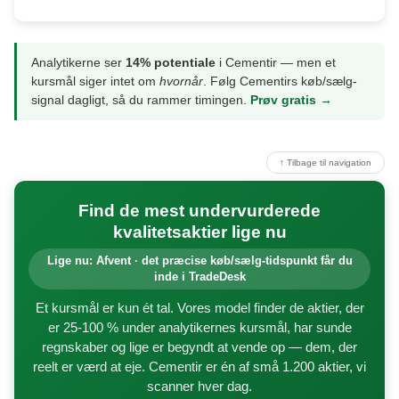
Analytikerne ser
14% potentiale
i Cementir — men et
kursmål siger intet om
hvornår
. Følg Cementirs køb/sælg-
signal dagligt, så du rammer timingen.
Prøv gratis →
↑ Tilbage til navigation
Find de mest undervurderede
kvalitetsaktier lige nu
Lige nu: Afvent · det præcise køb/sælg-tidspunkt får du
inde i TradeDesk
Et kursmål er kun ét tal. Vores model finder de aktier, der
er 25-100 % under analytikernes kursmål, har sunde
regnskaber og lige er begyndt at vende op — dem, der
reelt er værd at eje. Cementir er én af små 1.200 aktier, vi
scanner hver dag.