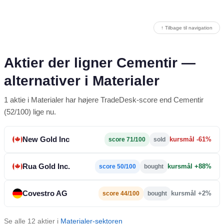
↑ Tilbage til navigation
Aktier der ligner Cementir —
alternativer i Materialer
1 aktie i Materialer har højere TradeDesk-score end Cementir
(52/100) lige nu.
New Gold Inc
kursmål -61%
score 71/100
sold
Rua Gold Inc.
kursmål +88%
score 50/100
bought
Covestro AG
kursmål +2%
score 44/100
bought
Se alle 12 aktier i
Materialer-sektoren