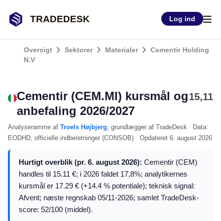
TRADEDESK
Log ind
Oversigt
Sektorer
Materialer
Cementir Holding
N.V
Cementir (CEM.MI) kursmål og
15,11
anbefaling 2026/2027
Analyseramme
af
Troels Højbjerg
, grundlægger af TradeDesk
·
Data:
EODHD
, officielle indberetninger (
CONSOB
)
·
Opdateret
6. august 2026
Hurtigt overblik (pr. 6. august 2026):
Cementir (CEM)
handles til 15.11 €; i 2026 faldet 17,8%; analytikernes
kursmål er 17.29 € (+14.4 % potentiale); teknisk signal:
Afvent; næste regnskab 05/11-2026; samlet TradeDesk-
score: 52/100 (middel).