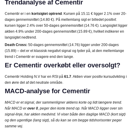
Trendanalyse af Cementir
Cementir er i en
kortsigtet optrend
. Kursen på 15.11 € ligger 2.1% over 20-
dages gennemsnittet (14.80 €). På mellemlang sigt er billedet positivt:
kursen ligger 2.4% over 50-dages gennemsnittet (14.76 €). Langsigtet ligger
aktien 4.9% under 200-dages gennemsnittet (15.89 €), hvilket indikerer en
langsigtet nedtrend.
Death Cross:
50-dages gennemsnittet (14.76) ligger under 200-dages
(15.89) – det er et klassisk negativt signal og tyder på, at den mellemlange
trend i Cementir er svagere end den lange.
Er Cementir overkøbt eller oversolgt?
Cementir Holding N.V har en RSI på
61.7
. Aktien viser positiv kursudvikling i
den øvre del af det neutrale område.
MACD-analyse for Cementir
MACD er et signal, der sammenligner aktiens korte og lidt længere trend.
Når MACD er
over 0
, peger den korte trend op. Når MACD ligger over sin
signal-linje, har aktien medvind. Vi viser både den daglige MACD (kort sigt)
og den ugentlige (lang sigt), så du kan se om begge tidshorisonter peger
samme vej.