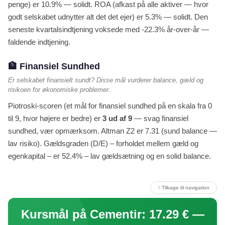
penge) er 10.9% — solidt. ROA (afkast på alle aktiver — hvor
godt selskabet udnytter alt det det ejer) er 5.3% — solidt. Den
seneste kvartalsindtjening voksede med -22.3% år-over-år —
faldende indtjening.
🏦 Finansiel Sundhed
Er selskabet finansielt sundt? Disse mål vurderer balance, gæld og
risikoen for økonomiske problemer.
Piotroski-scoren (et mål for finansiel sundhed på en skala fra 0
til 9, hvor højere er bedre) er
3 ud af 9
— svag finansiel
sundhed, vær opmærksom. Altman Z2 er 7.31 (sund balance —
lav risiko). Gældsgraden (D/E) – forholdet mellem gæld og
egenkapital – er 52.4% – lav gældsætning og en solid balance.
↑ Tilbage til navigation
Kursmål på Cementir: 17.29 € —