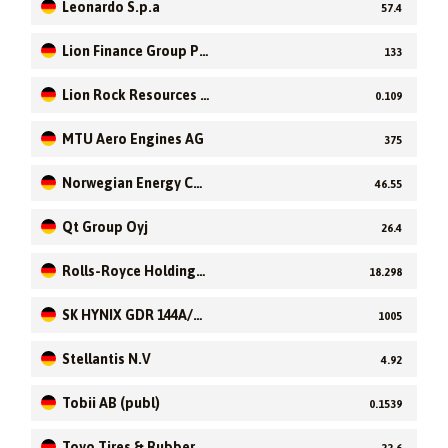
Leonardo S.p.a
57.4
Lion Finance Group PL
133
C
Lion Rock Resources I
0.109
nc.
MTU Aero Engines AG
375
Norwegian Energy Co
46.55
mpany ASA
Qt Group Oyj
26.4
Rolls-Royce Holdings
18.298
plc
SK HYNIX GDR 144A/R
1005
EGS 1
Stellantis N.V
4.92
Tobii AB (publ)
0.1539
Toyo Tires & Rubber