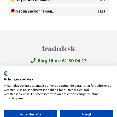
22.6
Veolia Environnement
35.55
S.A
tradedesk
Ring til os: 61 30 04 13
Videoer
Trading-FAQ
Vi bruger cookies
Om TradeDesk – FAQ
Vi kan placere disse til analyse af vores besøgende data, for at forbedre vores
Gode links
websted, vise personaliseret indhold og for at give dig en god
webstedsoplevelse. For mere information om cookies bruger vi åbne
Kontakt
indstillingerne.
Betingelser
Privatlivspolitik
Disclaimer
Accepter alle
Nægt