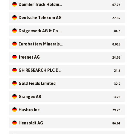
Daimler Truck Holding
47.76
AG
Deutsche Telekom AG
27.39
Drägerwerk AG & Co. K
84.6
GaA
Eurobattery Minerals
0.018
AB
freenet AG
24.06
GH RESEARCH PLC DL-
24.6
025
Gold Fields Limited
32.9
Grangex AB
3.78
Hasbro Inc
79.26
Hensoldt AG
86.64