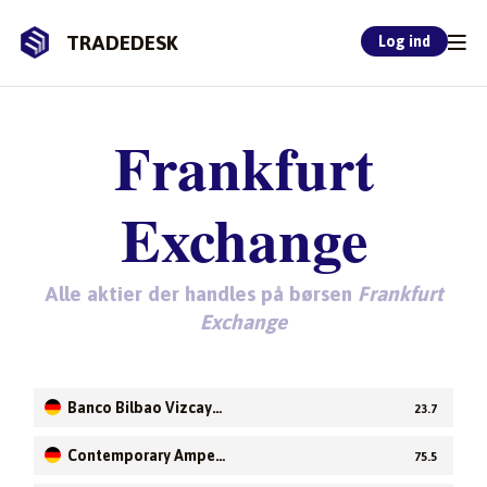
TRADEDESK
Log ind
Frankfurt
Exchange
Alle aktier der handles på børsen
Frankfurt
Exchange
Banco Bilbao Vizcaya
23.7
Argentaria SA
Contemporary Amper
75.5
ex Technology Co Ltd