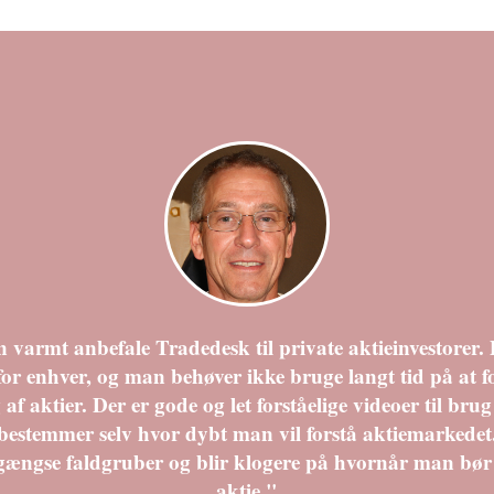
153,85
153,60
115,40
176,95
 varmt anbefale Tradedesk til private aktieinvestorer. D
l for enhver, og man behøver ikke bruge langt tid på at f
 af aktier. Der er gode og let forståelige videoer til brug
estemmer selv hvor dybt man vil forstå aktiemarkede
ængse faldgruber og blir klogere på hvornår man bør
aktie."