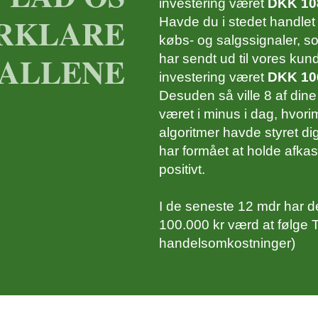
investering været
1.438,62
DKK 10
1.333,50
RKLARE
Havde du i stedet handlet
1.377,00
1.884,00
købs- og salgssignaler, s
ALLENE
har sendt ud til vores kun
92,82
97,64
investering været
DKK 10
Desuden så ville 8 af dine
181,98
280,20
været i minus i dag, hvo
algoritmer havde styret 
235,40
323,40
har formået at holde afkas
276,61
294,10
positivt.
172,85
137,65
I de seneste 12 mdr har de
100.000 kr værd at følge
987,94
819,60
handelsomkostninger)
273,83
222,40
466,35
484,40