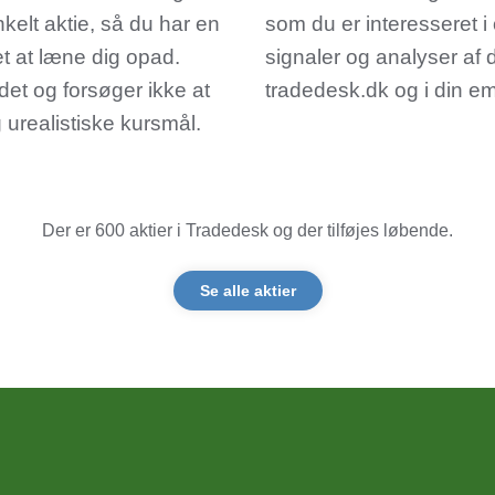
kelt aktie, så du har en
som du er interesseret i 
et at læne dig opad.
signaler og analyser af 
et og forsøger ikke at
tradedesk.dk og i din em
g urealistiske kursmål.
Der er 600 aktier i Tradedesk og der tilføjes løbende.
Se alle aktier