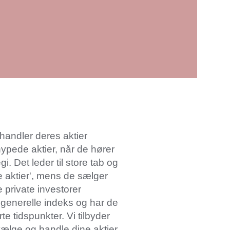
 handler deres aktier
hypede aktier, når de hører
. Det leder til store tab og
de aktier', mens de sælger
e private investorer
 generelle indeks og har de
rte tidspunkter. Vi tilbyder
vælge og handle dine aktier