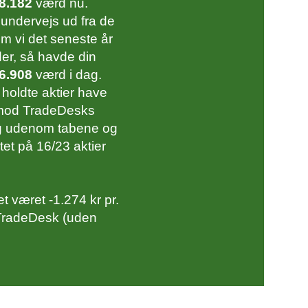
8.182
værd nu.
-7,31%
-3,06%
 undervejs ud fra de
36,82%
15,80%
om vi det seneste år
der, så havde din
5,19%
-28,50%
6.908
værd i dag.
 holdte aktier have
53,97%
54,38%
rimod TradeDesks
dig udenom tabene og
37,38%
12,48%
tet på 16/23 aktier
6,32%
13,65%
-20,37%
9,28%
t været -1.274 kr pr.
 TradeDesk (uden
-17,04%
52,34%
-18,78%
-17,41%
3,87%
40,39%