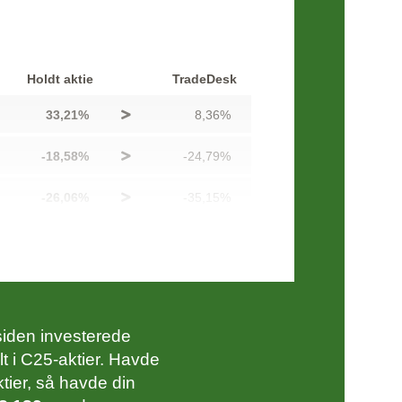
Holdt aktie
TradeDesk
33,21%
8,36%
-18,58%
-24,79%
-26,06%
-35,15%
21,10%
22,17%
-24,81%
-11,18%
58,62%
44,37%
r siden investerede
lt i C25-aktier. Havde
11,46%
12,93%
tier, så havde din