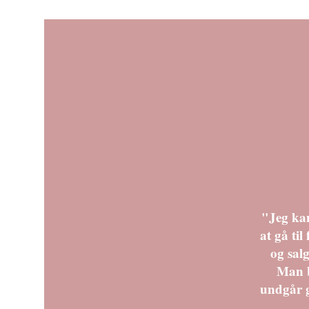
Tryg A/S
Vestas Wind Systems A/S
"Jeg kan
at gå ti
og salg
Man b
undgår g