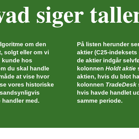
ad siger talle
algoritme om den
På listen herunder s
t, solgt eller om vi
aktier (C25-indeksets 
m kunde hos
de aktier indgår selvf
om du skal handle
kolonnen
Holdt aktie
s
 måde at vise hvor
aktien, hvis du blot h
ise vores historiske
kolonnen
TradeDesk
 sandsynligvis
hvis havde handlet ud
e handler med.
samme periode.