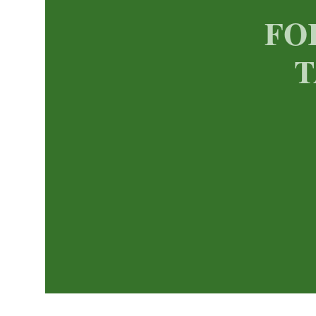
DSV A/S
FO
Genmab A/S
T
GN Store Nord A/S
ISS A/S
Netcompany Group A/S
Novo Nordisk A/S
Orsted A/S
Pandora A/S
ROCKWOOL International A/S
Royal Unibrew A/S