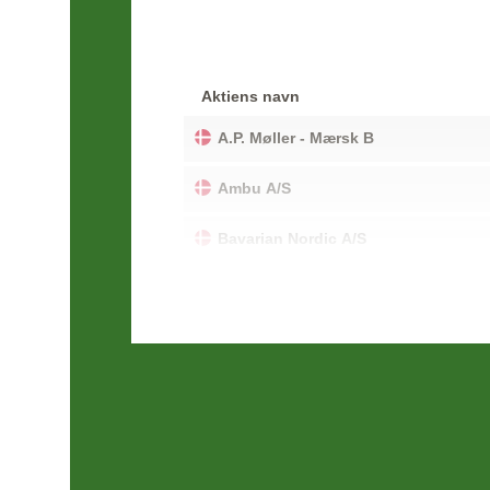
Aktiens navn
A.P. Møller - Mærsk B
Ambu A/S
Bavarian Nordic A/S
Carlsberg A/S
Coloplast A/S
Danske Bank A/S
Demant A/S