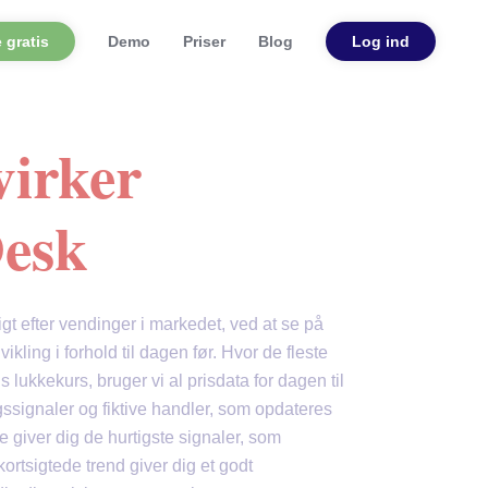
 gratis
Demo
Priser
Blog
Log ind
virker
esk
t efter vendinger i markedet, ved at se på
ikling i forhold til dagen før. Hvor de fleste
s lukkekurs, bruger vi al prisdata for dagen til
gssignaler og fiktive handler, som opdateres
te giver dig de hurtigste signaler, som
rtsigtede trend giver dig et godt