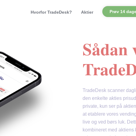
Prøv 14 dage
Hvorfor TradeDesk?
Aktier
Sådan 
TradeD
TradeDesk scanner daglig
den enkelte akties prisudv
private, kun ser på aktien
at etablere vores vendin
live og ved børs luk. Det
kombineret med aktiens ko