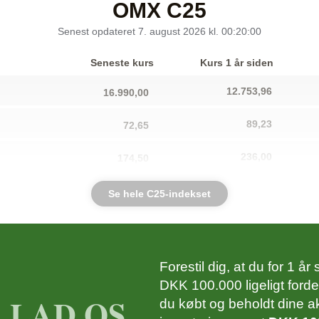
OMX C25
Senest opdateret 7. august 2026 kl. 00:20:00
Seneste kurs
Kurs 1 år siden
12.753,96
16.990,00
89,23
72,65
236,00
174,50
787,97
954,20
Se hele C25-indekset
564,59
424,50
237,99
377,50
Forestil dig, at du for 1 å
DKK 100.000 ligeligt forde
249,60
278,20
LAD OS
du købt og beholdt dine ak