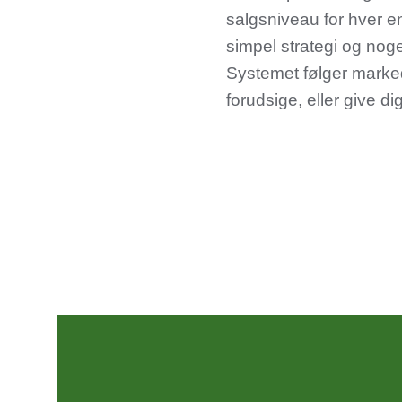
salgsniveau for hver en
simpel strategi og nog
Systemet følger marked
forudsige, eller give di