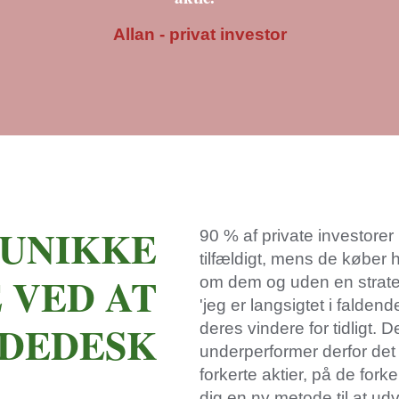
Allan - privat investor
 UNIKKE
90 % af private investorer
tilfældigt, mens de køber 
 VED AT
om dem og uden en strategi
'jeg er langsigtet i falden
ADEDESK
deres vindere for tidligt. D
underperformer derfor det
forkerte aktier, på de forke
dig en ny metode til at ud