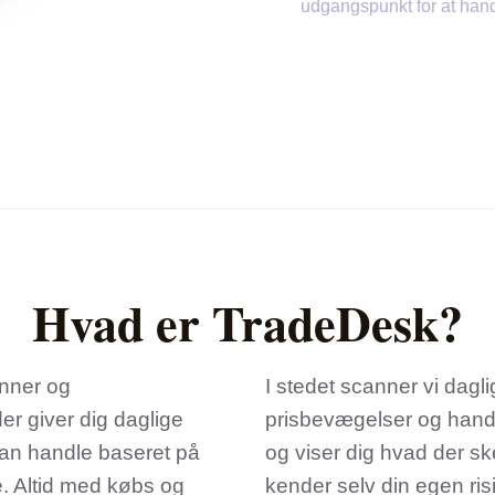
udgangspunkt for at hand
Hvad er TradeDesk?
nner og
I stedet scanner vi dagl
der giver dig daglige
prisbevægelser og handl
 kan handle baseret på
og viser dig hvad der sk
. Altid med købs og
kender selv din egen risi