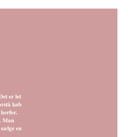
-0,16%
-15,89%
53,34%
8,72%
et er let
orstå køb
 herfor.
t. Man
 sælge en