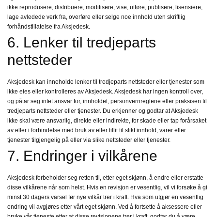
ikke reprodusere, distribuere, modifisere, vise, utføre, publisere, lisensiere,
lage avledede verk fra, overføre eller selge noe innhold uten skriftlig
forhåndstillatelse fra Aksjedesk.
6. Lenker til tredjeparts
nettsteder
Aksjedesk kan inneholde lenker til tredjeparts nettsteder eller tjenester som
ikke eies eller kontrolleres av Aksjedesk. Aksjedesk har ingen kontroll over,
og påtar seg intet ansvar for, innholdet, personvernreglene eller praksisen til
tredjeparts nettsteder eller tjenester. Du erkjenner og godtar at Aksjedesk
ikke skal være ansvarlig, direkte eller indirekte, for skade eller tap forårsaket
av eller i forbindelse med bruk av eller tillit til slikt innhold, varer eller
tjenester tilgjengelig på eller via slike nettsteder eller tjenester.
7. Endringer i vilkårene
Aksjedesk forbeholder seg retten til, etter eget skjønn, å endre eller erstatte
disse vilkårene når som helst. Hvis en revisjon er vesentlig, vil vi forsøke å gi
minst 30 dagers varsel før nye vilkår trer i kraft. Hva som utgjør en vesentlig
endring vil avgjøres etter vårt eget skjønn. Ved å fortsette å aksessere eller
bruke vår tjeneste etter at disse revisjonene trer i kraft, godtar du å være