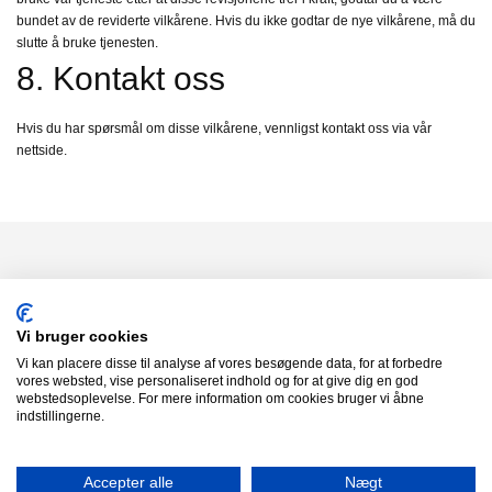
bundet av de reviderte vilkårene. Hvis du ikke godtar de nye vilkårene, må du
slutte å bruke tjenesten.
8. Kontakt oss
Hvis du har spørsmål om disse vilkårene, vennligst kontakt oss via vår
nettside.
aksjedesk norge
Vi bruger cookies
Alle aksjer
Vi kan placere disse til analyse af vores besøgende data, for at forbedre
Sektorer
vores websted, vise personaliseret indhold og for at give dig en god
webstedsoplevelse. For mere information om cookies bruger vi åbne
Ofte stilte spørsmål
indstillingerne.
Kontakt
Vilkår
Personvern
Accepter alle
Nægt