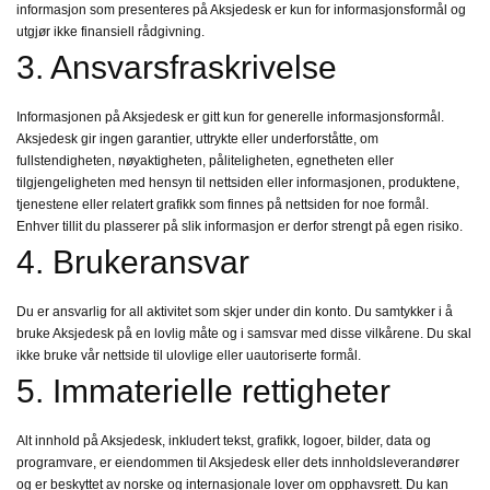
informasjon som presenteres på Aksjedesk er kun for informasjonsformål og
utgjør ikke finansiell rådgivning.
3. Ansvarsfraskrivelse
Informasjonen på Aksjedesk er gitt kun for generelle informasjonsformål.
Aksjedesk gir ingen garantier, uttrykte eller underforståtte, om
fullstendigheten, nøyaktigheten, påliteligheten, egnetheten eller
tilgjengeligheten med hensyn til nettsiden eller informasjonen, produktene,
tjenestene eller relatert grafikk som finnes på nettsiden for noe formål.
Enhver tillit du plasserer på slik informasjon er derfor strengt på egen risiko.
4. Brukeransvar
Du er ansvarlig for all aktivitet som skjer under din konto. Du samtykker i å
bruke Aksjedesk på en lovlig måte og i samsvar med disse vilkårene. Du skal
ikke bruke vår nettside til ulovlige eller uautoriserte formål.
5. Immaterielle rettigheter
Alt innhold på Aksjedesk, inkludert tekst, grafikk, logoer, bilder, data og
programvare, er eiendommen til Aksjedesk eller dets innholdsleverandører
og er beskyttet av norske og internasjonale lover om opphavsrett. Du kan