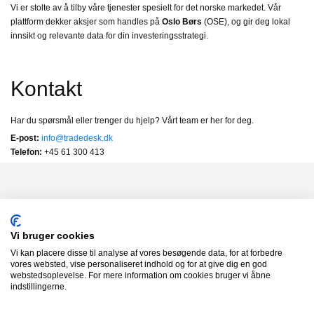
Vi er stolte av å tilby våre tjenester spesielt for det norske markedet. Vår
plattform dekker aksjer som handles på
Oslo Børs
(OSE), og gir deg lokal
innsikt og relevante data for din investeringsstrategi.
Kontakt
Har du spørsmål eller trenger du hjelp? Vårt team er her for deg.
E-post:
info@tradedesk.dk
Telefon:
+45 61 300 413
aksjedesk norge
Vi bruger cookies
Alle aksjer
Vi kan placere disse til analyse af vores besøgende data, for at forbedre
Sektorer
vores websted, vise personaliseret indhold og for at give dig en god
webstedsoplevelse. For mere information om cookies bruger vi åbne
Ofte stilte spørsmål
indstillingerne.
Kontakt
Vilkår