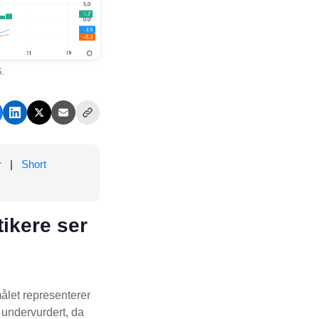
.
r
|
Short
ikere ser
ålet representerer
 undervurdert, da