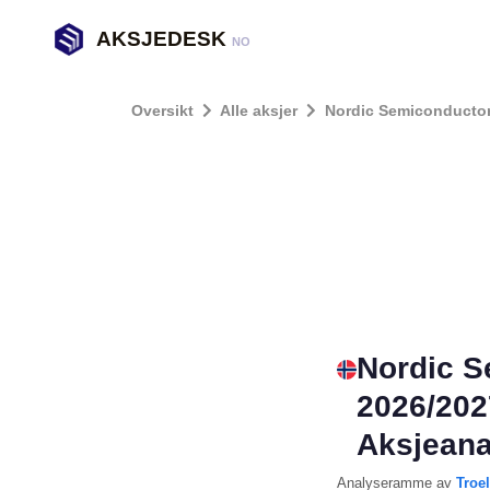
AKSJEDESK
NO
Oversikt
Alle aksjer
Nordic Semiconducto
Nordic S
2026/202
Aksjeana
Analyseramme
av
Troe