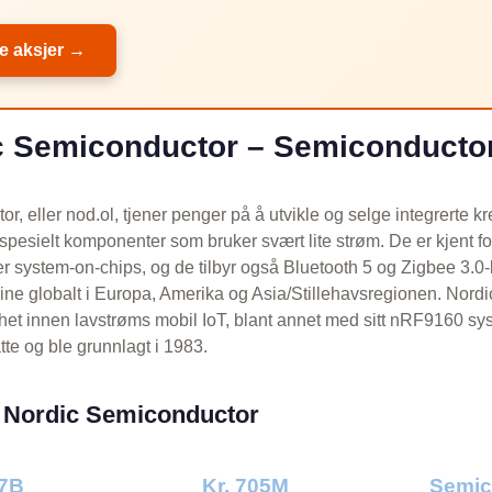
le aksjer →
 Semiconductor – Semiconducto
, eller nod.ol, tjener penger på å utvikle og selge integrerte kre
 spesielt komponenter som bruker svært lite strøm. De er kjent 
r system-on-chips, og de tilbyr også Bluetooth 5 og Zigbee 3.0-
ine globalt i Europa, Amerika og Asia/Stillehavsregionen. Nord
het innen lavstrøms mobil IoT, blant annet med sitt nRF9160 sy
te og ble grunnlagt i 1983.
r Nordic Semiconductor
,7B
Kr. 705M
Semic