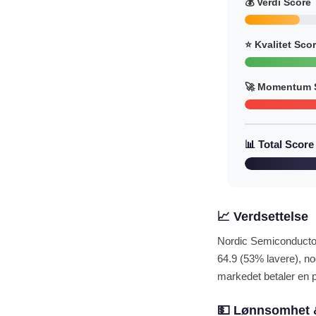
💰 Verdi Score
⭐ Kvalitet Sco
🚀 Momentum 
📊 Total Score
📈 Verdsettelse
Nordic Semiconductor
64.9 (53% lavere), no
markedet betaler en p
💵 Lønnsomhet 