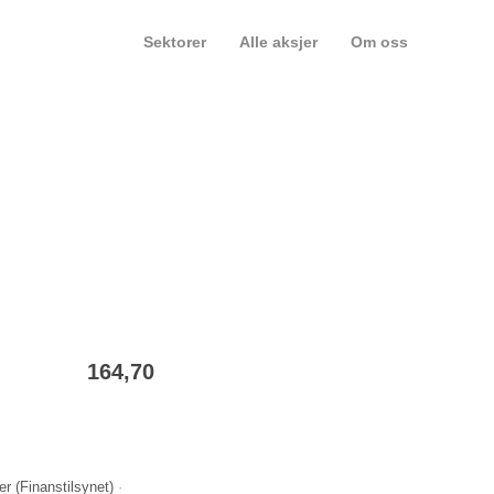
Sektorer
Alle aksjer
Om oss
164,70
er (
Finanstilsynet
)
·