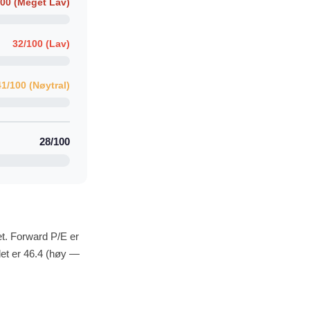
100 (Meget Lav)
32/100 (Lav)
41/100 (Nøytral)
28/100
t. Forward P/E er
det er 46.4 (høy —