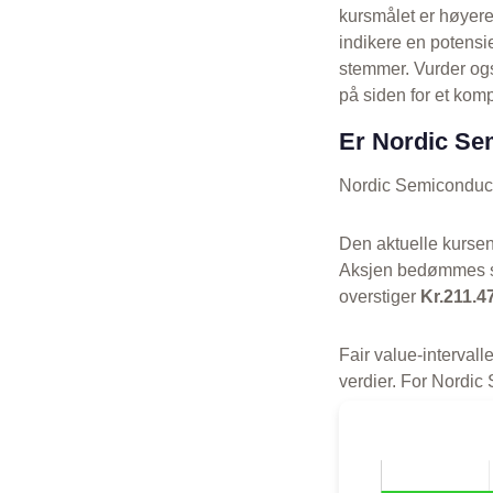
kursmålet er høyer
indikere en potensi
stemmer. Vurder og
på siden for et komp
Er Nordic Se
Nordic Semiconducto
Den aktuelle kurse
Aksjen bedømmes s
overstiger
Kr.211.4
Fair value-interval
verdier. For Nordic 