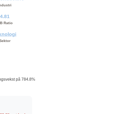
ndustri
4.81
/B Ratio
knologi
Sektor
ingsvekst på 784.8%