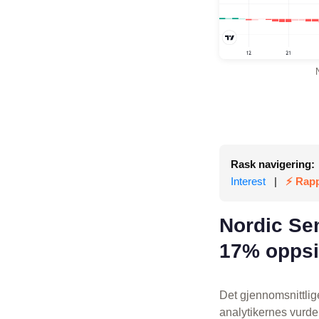
Rask navigering:
Interest
|
⚡ Rapp
Nordic Se
17% opps
Det gjennomsnittlig
analytikernes vurde