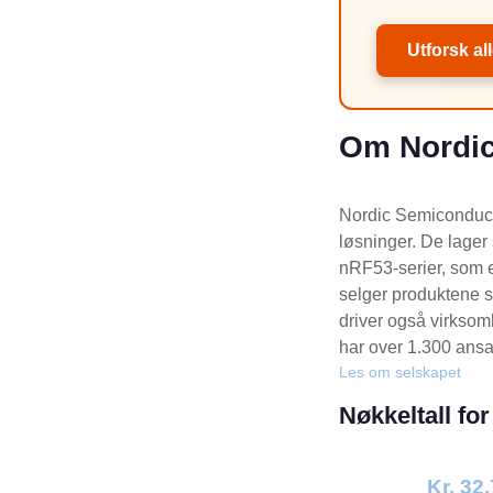
Utforsk al
Om Nordic
Nordic Semiconductor
løsninger. De lager
nRF53-serier, som e
selger produktene s
driver også virksom
har over 1.300 ansat
Les om selskapet
Nøkkeltall fo
Kr. 32