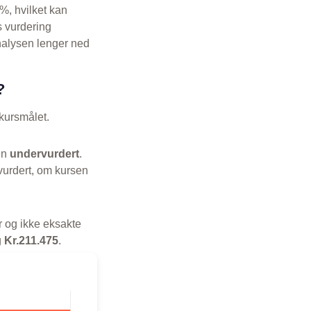
%, hvilket kan
s vurdering
nalysen lenger ned
?
l kursmålet.
en
undervurdert
.
vurdert, om kursen
r og ikke eksakte
g
Kr.211.475
.