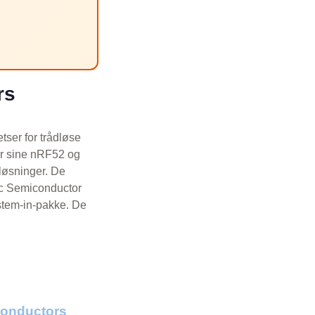
rs
tser for trådløse
for sine nRF52 og
løsninger. De
ic Semiconductor
stem-in-pakke. De
onductors