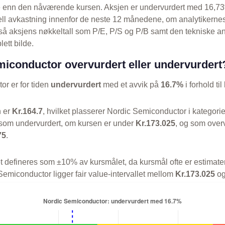
e enn den nåværende kursen. Aksjen er undervurdert med 16,73
ell avkastning innenfor de neste 12 månedene, om analytikerne
så aksjens nøkkeltall som P/E, P/S og P/B samt den tekniske a
lett bilde.
miconductor overvurdert eller undervurdert
r er for tiden
undervurdert
med et avvik på
16.7%
i forhold ti
n er
Kr.164.7
, hvilket plasserer Nordic Semiconductor i kategori
om undervurdert, om kursen er under
Kr.173.025
, og som over
75
.
let defineres som ±10% av kursmålet, da kursmål ofte er estimate
Semiconductor ligger fair value-intervallet mellom
Kr.173.025
o