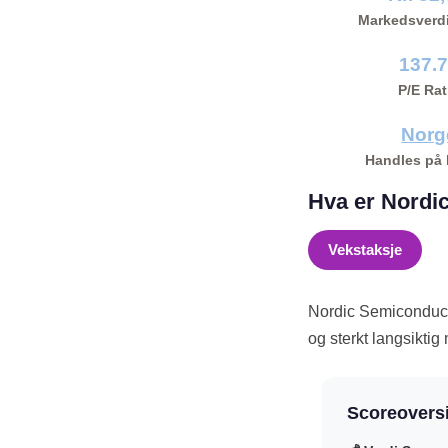
Markedsverd
137.
P/E Rat
Norg
Handles på
Hva er Nordi
Vekstaksje
Nordic Semiconduct
og sterkt langsikt
Scoreoversi