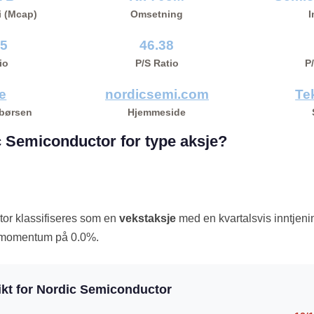
i (Mcap)
Omsetning
I
75
46.38
io
P/S Ratio
P
e
nordicsemi.com
Te
 børsen
Hjemmeside
c Semiconductor for type aksje?
or klassifiseres som en
vekstaksje
med en kvartalsvis inntjen
ig momentum på 0.0%.
kt for Nordic Semiconductor