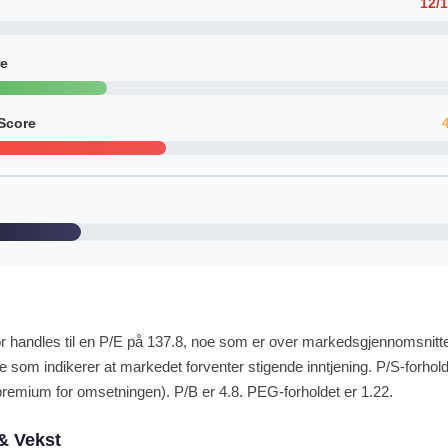
12/
re
Score
 handles til en P/E på 137.8, noe som er over markedsgjennomsnitte
e som indikerer at markedet forventer stigende inntjening. P/S-forhol
remium for omsetningen). P/B er 4.8. PEG-forholdet er 1.22.
& Vekst