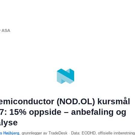
r ASA
emiconductor (NOD.OL) kursmål
7: 15% oppside – anbefaling og
lyse
ls Højbjerg
, grunnlegger av TradeDesk
·
Data:
EODHD
, offisielle innberetning