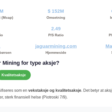
0M
$ 152M
i (Mcap)
Omsetning
I
2.49
io
P/S Ratio
P
A
jaguarmining.com
Ma
 børsen
Hjemmeside
 Mining for type aksje?
Kvalitetsaksje
sifiseres som en
vekstaksje og kvalitetsaksje
. Det betyr at aks
, sterk finansiell helse (Piotroski 7/9).