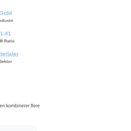
Guld
ndustri
1.41
/B Ratio
terialer
Sektor
jen kombinerer flere