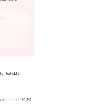
en...
på ...
stning til...
 i forhold til
n vokste med 450.3%