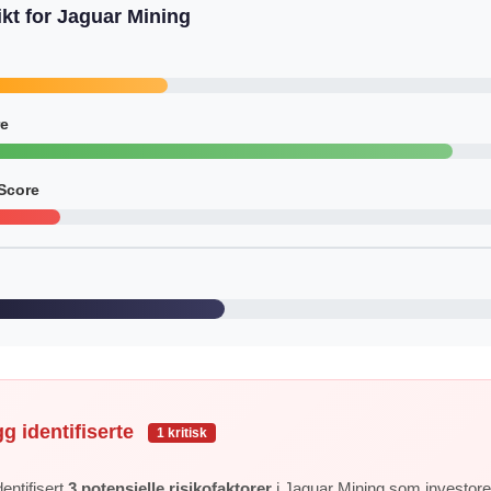
kt for Jaguar Mining
re
Score
gg identifiserte
1 kritisk
entifisert
3 potensielle risikofaktorer
i Jaguar Mining som investor