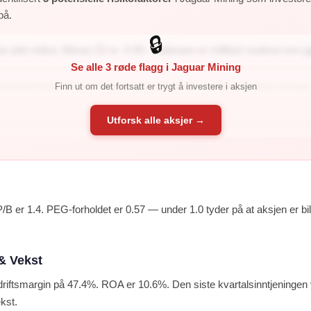
på.
🔒
e (økt risiko): Altman Z2 er -0.55 – balansen er målbart svakere enn gj
Se alle 3 røde flagg i Jaguar Mining
tjenestemargin: Fortjenestemarginen er -6.2% – selskapet taper penger 
Finn ut om det fortsatt er trygt å investere i aksjen
Utforsk alle aksjer →
astning på egenkapital: ROE er -3.9% – selskapet genererer negativ avka
P/B er 1.4. PEG-forholdet er 0.57 — under 1.0 tyder på at aksjen er billig
& Vekst
driftsmargin på 47.4%. ROA er 10.6%. Den siste kvartalsinntjeninge
kst.