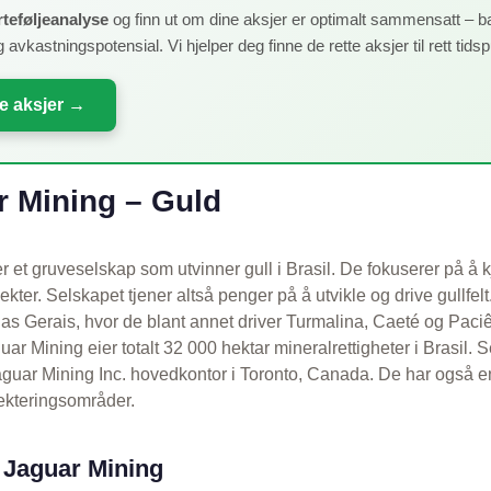
rteføljeanalyse
og finn ut om dine aksjer er optimalt sammensatt – ba
g avkastningspotensial. Vi hjelper deg finne de rette aksjer til rett tids
le aksjer →
 Mining – Guld
r et gruveselskap som utvinner gull i Brasil. De fokuserer på å 
ekter. Selskapet tjener altså penger på å utvikle og drive gullfelt
nas Gerais, hvor de blant annet driver Turmalina, Caeté og Paci
ar Mining eier totalt 32 000 hektar mineralrettigheter i Brasil. 
guar Mining Inc. hovedkontor i Toronto, Canada. De har også e
pekteringsområder.
r Jaguar Mining