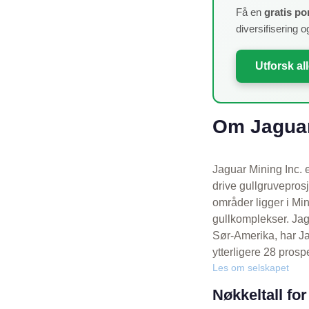
Få en
gratis po
diversifisering o
Utforsk al
Om Jaguar
Jaguar Mining Inc. e
drive gullgruveprosj
områder ligger i Mi
gullkomplekser. Jagu
Sør-Amerika, har Ja
ytterligere 28 pros
Les om selskapet
Nøkkeltall fo