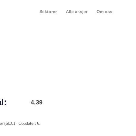
Sektorer
Alle aksjer
Om oss
l:
4,39
er (
SEC
)
·
Oppdatert
6.