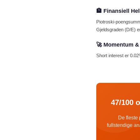
🏦 Finansiell He
Piotroski-poengsum
Gjeldsgraden (D/E) er
🚀 Momentum & S
Short interest er 0.02
47/100 o
De fleste
fullstendige an