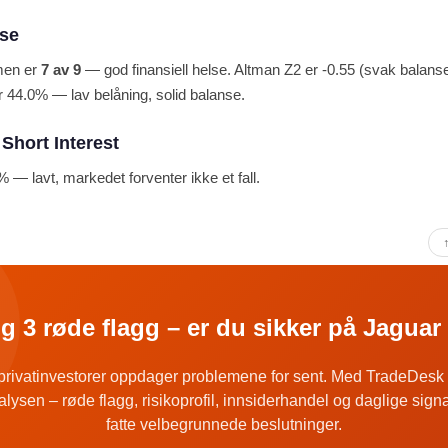
lse
men er
7 av 9
— god finansiell helse. Altman Z2 er -0.55 (svak balanse
 44.0% — lav belåning, solid balanse.
hort Interest
% — lavt, markedet forventer ikke et fall.
g 3 røde flagg – er du sikker på Jagua
 privatinvestorer oppdager problemene for sent. Med TradeDesk 
alysen – røde flagg, risikoprofil, innsiderhandel og daglige sign
fatte velbegrunnede beslutninger.