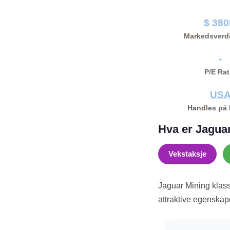
$ 38
Markedsverd
-
P/E Rat
US
Handles på
Hva er Jaguar
Vekstaksje
Jaguar Mining klas
attraktive egenskaper