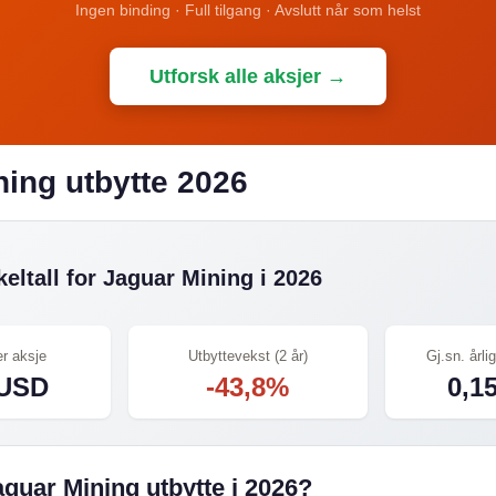
Ingen binding · Full tilgang · Avslutt når som helst
Utforsk alle aksjer →
ing utbytte 2026
eltall for Jaguar Mining i 2026
er aksje
Utbyttevekst (2 år)
Gj.sn. årlig
 USD
-43,8%
0,1
aguar Mining utbytte i 2026?