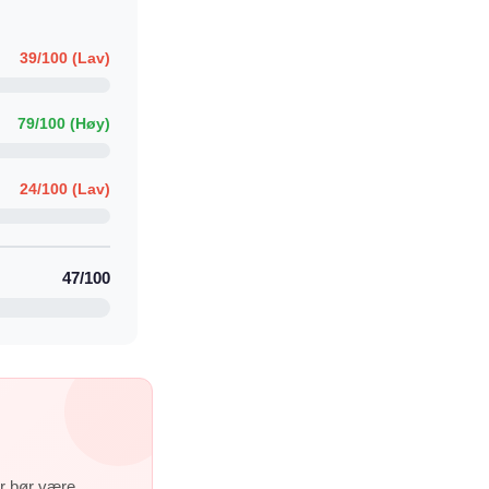
39/100 (Lav)
79/100 (Høy)
24/100 (Lav)
47/100
er bør være