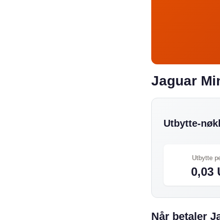
Jaguar Min
Utbytte-nøkk
Utbytte p
0,03
Når betaler J