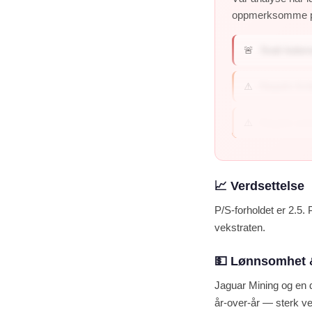
oppmerksomme 
🚨
Svak balans
⚠️
Negativ for
⚠️
Negativ avk
📈 Verdsettelse
P/S-forholdet er 2.5. 
vekstraten.
💵 Lønnsomhet 
Jaguar Mining og en 
år-over-år — sterk ve