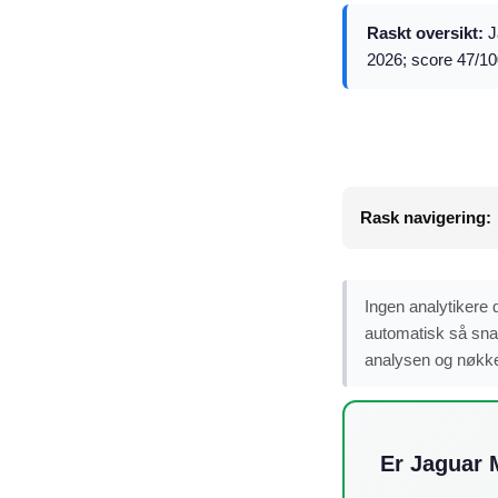
Raskt oversikt:
J
2026; score 47/10
Rask navigering:
Ingen analytikere 
automatisk så snar
analysen og nøkkel
Er Jaguar M