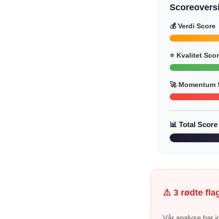
Scoreoversi
💰 Verdi Score
⭐ Kvalitet Sco
🚀 Momentum 
📊 Total Score
⚠️ 3 rødte fla
Vår analyse har id