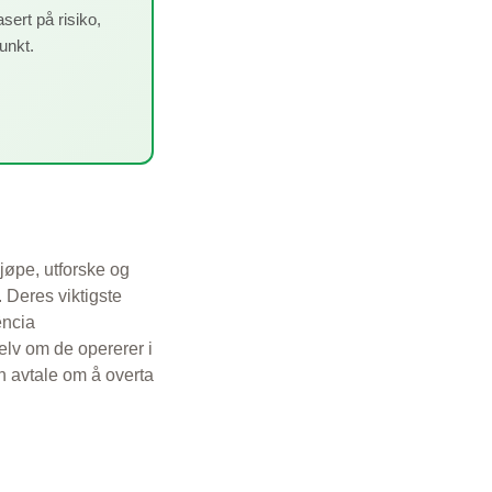
sert på risiko,
punkt.
kjøpe, utforske og
. Deres viktigste
ência
Selv om de opererer i
n avtale om å overta