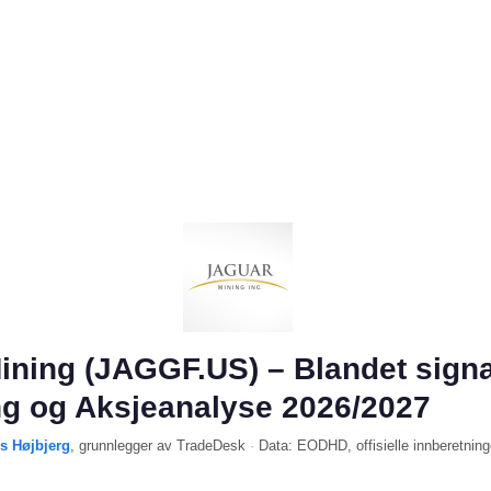
ining (JAGGF.US) – Blandet signa
ng og Aksjeanalyse 2026/2027
ls Højbjerg
, grunnlegger av TradeDesk
·
Data:
EODHD
, offisielle innberetning