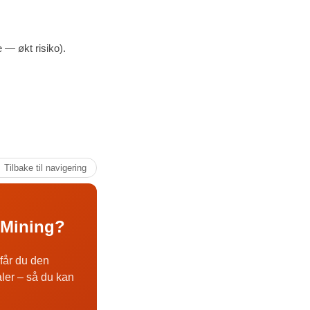
 — økt risiko).
↑ Tilbake til navigering
r Mining?
får du den
aler – så du kan