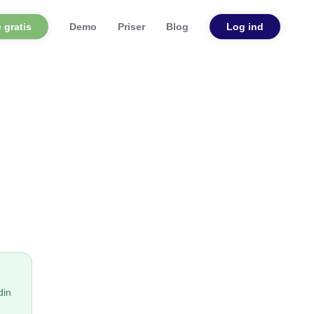
 gratis
Demo
Priser
Blog
Log ind
.
din