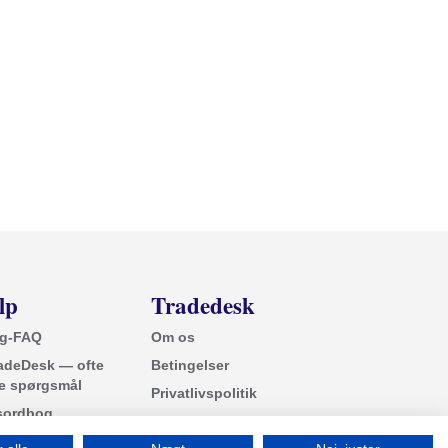
lp
Tradedesk
ng-FAQ
Om os
adeDesk — ofte
Betingelser
de spørgsmål
Privatlivspolitik
sordbog
Disclaimer
links