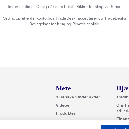
Ingen binding · Opsig når som helst · Sikker betaling via Stripe
Ved at oprette din konto hos TradeDesk, accepterer du TradeDesks
Betingelser for brug
og
Privatlivspolitik
.
Mere
Hjæ
9 Danske Vinder aktier
Tradi
Videoer
Om Tr
stille
Produkter
Finan
Facebook-gruppen
Gode 