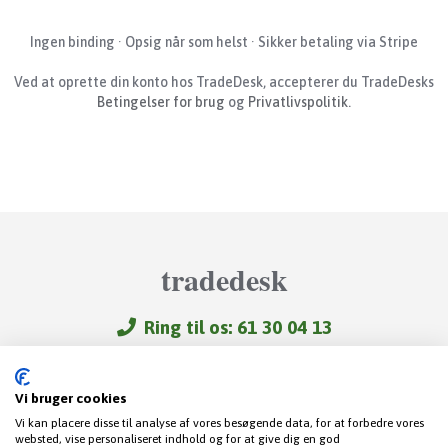
Ingen binding · Opsig når som helst · Sikker betaling via Stripe
Ved at oprette din konto hos TradeDesk, accepterer du TradeDesks
Betingelser for brug
og
Privatlivspolitik
.
tradedesk
Ring til os: 61 30 04 13
Videoer
Trading-FAQ
Vi bruger cookies
Om TradeDesk – FAQ
Vi kan placere disse til analyse af vores besøgende data, for at forbedre vores
Gode links
websted, vise personaliseret indhold og for at give dig en god